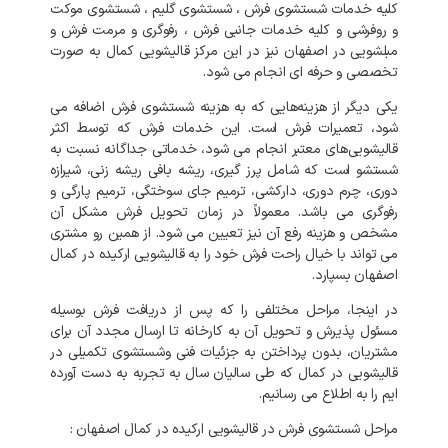
کلیه خدمات شستشوی فرش ، شستشوی گلیم ، شستشوی موکت
و روفرشی و کلیه خدمات جانبی فرش ، رفوگری و مرمت فرش و
مبلشویی در اصفهان نیز در این مرکز قالیشویی کمال به صورت
تخصصی و حرفه ای انجام می شود.
یکی دیگر از هزینه‌هایی که به هزینه شستشوی فرش اضافه می
شود، تعمیرات فرش است. این خدمات فرش که توسط اکثر
قالیشویی‌های معتبر انجام می شود، خدماتی جداگانه نسبت به
شستشو است که شامل پرز گیری، ریشه بافی ریشه زنی، شیرازه
دوری، چرم دوری، دارکشی، ترمیم جای سوختگی، ترمیم پارگی و
رفوگری می باشد. معمولاً در زمان تحویل فرش مشکل آن
مشخص و هزینه رفع آن نیز تعیین می شود. از همین رو مشتری
می تواند با خیال راحت فرش خود را به قالیشویی ارکیده در کمال
اصفهان بسپارد.
در اینجا، مراحل مختلفی را که پس از دریافت فرش بوسیله
مسئول پذیرش و تحویل آن به کارخانه تا ارسال مجدد آن برای
مشتریان، بدون پرداختن به جزئیات فنی وشستشوی تکمیلی در
قالیشویی در کمال که طی سالیان سال به تجربه به دست آورده
ایم را به اطلاع می رسانیم.
مراحل شستشوی فرش در قالیشویی ارکیده در کمال اصفهان :