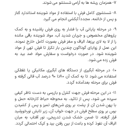
۷- همزمان ریشه ها به آرامی شستشو می شوند.
۸- شستشوی کامل فرش با استفاده از مواد شوینده استاندارد آغاز
و پس از خاتمه، مجدداً آبکشی انجام می گیرد.
۹- در مرحله پایانی آب با فشار به روی فرش پاشیده و به کمک
پاروهای مخصوص و جریان شدید آب، مواد شوینده باقی مانده
را از لا به لای پرزها، الیاف و مغز فرش بصورت کامل خارج نموده،
این عمل از زوایای گوناگون چندین بار تکرار تا فرش تهی از مواد
شوینده شود. در صورت درخواست و سفارش مواد ضد بید به
فرش زده می شود.
۱۰- در مرحله آبگیری از دستگاه های آبگیری مکانیکی یا غلطکی
استفاده می شود تا به کمک آن ۸۰تا ۹۰ درصد آب قالی گرفته و
فرش برای مرحله بعدآماده گردد.
۱۱- در این مرحله فرش جهت کنترل و بازرسی به دست ناظر کیفی
سپرده می شود، پس از تائید، به محوطه حیاط کارخانه حمل و
با پهن شدن آن از پشت بر روی شن‌های تمیز و پس از کشیدن
برس بر روی سطح فرش در جهت خواب آن، زیر تابش نورخورشید
قرار گرفته، تا ضمن خشک شدن تدریجی، نور آفتاب به میان
الیاف آن نفوذ کرده و باعث از بین رفتن بید و کپک احتمالی گردد.