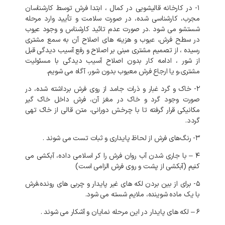
۱- در کارخانه
قالیشویی در کمال
، ابتدا فرش توسط کارشناسان
مجرب، کارشناسی شده، در صورت سلامت و تأیید وارد مرحله
شستشو می شود .در صورت عدم تائید کارشناس و وجود عیوب
در سطح فرش، عیوب و هزینه های اصلاح آن به سمع مشتری
رسیده ، از تصمیم مشتری مبنی بر اصلاح و رفع آسیب دیدگی قبل
از شور ، ادامه کار بدون اصلاح آسیب دیدگی با مسئولیت
مشتری،و یا ارجاع فرش معیوب بدون شور، آگاه می شویم.
۲- خاک و گرد غبار و ذرات جامد از روی فرش برداشته شده، در
صورت وجود گرد و خاک در مغز آن، فرش داخل خاک گیر
مکانیکی قرار گرفته تا با چرخش دورانی، متن قالی از خاک تهی
گردد.
۳- رنگ‌های فرش از لحاظ پایداری و ثبات تست می شوند .
۴ – با جاری شدن آب روان فرش را کر اسلامی داده، آبکشی می
کنیم (آبکشی از پشت و روی فرش الزامی است)
۵- برای از بین بردن لکه های غیر پایدار و چربی های رونده،فرش
با یک ماده شوینده، ملایم شسته می شود.
۶ – لکه های پایدار در این مرحله نمایان و آشکار می شوند .