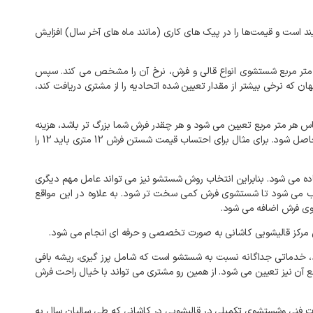
ند است و قیمت‌ها را در پیک‌ های کاری (مانند ماه‌ های آخر سال) افزایش
 متر مربع شستشوی انواع قالی و فرش، نرخ آن را مشخص می کند. سپس
ان که نرخی بیشتر از مقدار تعیین شده اتحادیه را از مشتری دریافت کند،
 هر متر مربع تعیین می شود و هر چقدر فرش شما بزرگ تر باشد، هزینه
شستشوی آن نیز بیشتر خواهد بود. به طور کلی برای شستشوی فرش‌ها باید متراژ آن را بر قیمت تعیین شده بر اساس جنس فرش ضرب کنید تا قیمت نهایی حاصل شود. برای مثال برای احتساب قیمت شستن فرش 12 متری باید 12 را
ه می شود. بنابراین انتخاب روش شستشو نیز می تواند عامل مهم دیگری
موجب می شود تا شستشوی فرش کمی سخت تر شود. به علاوه در این مواقع
تشوی فرش اضافه می شود.
مرکز قالیشویی کاشانی به صورت تخصصی و حرفه ای انجام می شود.
د، خدماتی جداگانه نسبت به شستشو است که شامل پرز گیری، ریشه بافی
 آن نیز تعیین می شود. از همین رو مشتری می تواند با خیال راحت فرش
یات فنی وشستشوی تکمیلی در قالیشویی در کاشانی که طی سالیان سال به