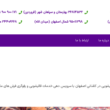
36814532 بهارستان و سپاهان شهر (فروردین)
171 900 900 09 پاسخگویی 24 ساعته
95011398 شمال اصفهان (میدان لاله)
34406668 مرکز اصفهان (عبدالرزاق)
درباره ما
ارتباط با ما
شویی در کاشانی اصفهان با سرویس دهی خدمات قالیشویی و رفوگری فرش های ما