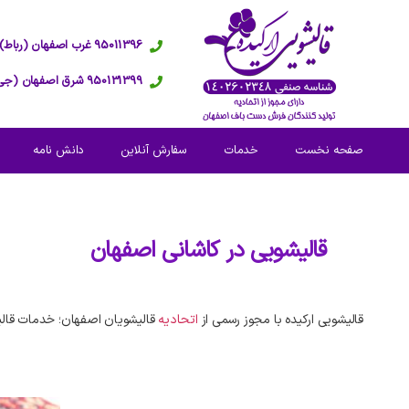
95011396 غرب اصفهان (رباط)
950131399 شرق اصفهان (جی)
صفحه نخست
خدمات
سفارش آنلاین
دانش نامه
قالیشویی در
کاشانی اصفهان
قالیشویی ارکیده با مجوز رسمی از
اتحادیه
قالیشویان اصفهان؛ خدمات قالی