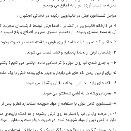
تجربه به دست آورده ایم را به اطلاع می رسانیم.
مراحل شستشوی فرش در قالیشویی ارکیده در کاشانی اصفهان :
۱- در کارخانه
قالیشویی در کاشانی
، ابتدا فرش توسط کارشناسان مجرب، 
آن به سمع مشتری رسیده ، از تصمیم مشتری مبنی بر اصلاح و رفع آسیب دی
۲- خاک و گرد غبار و ذرات جامد از روی فرش برداشته شده، در صورت وجود گرد و خاک در مغز آن، فرش داخل خاک گیر مکانیکی قرار گرفته تا با چرخش دورانی، متن قالی از خاک تهی گردد.
۳- رنگ‌های فرش از لحاظ پایداری و ثبات تست می شوند .
۴ – با جاری شدن آب روان فرش را کر اسلامی داده، آبکشی می کنیم (آبکشی از پشت و روی فرش الزامی است)
۵- برای از بین بردن لکه های غیر پایدار و چربی های رونده،فرش با یک ماده شوینده، ملایم شسته می شود.
۶ – لکه های پایدار در این مرحله نمایان و آشکار می شوند .
۷- همزمان ریشه ها به آرامی شستشو می شوند.
۸- شستشوی کامل فرش با استفاده از مواد شوینده استاندارد آغاز و پس از خاتمه، مجدداً آبکشی انجام می گیرد.
۹- در مرحله پایانی آب با فشار به روی فرش پاشیده و به کمک پاروهای م
تکرار تا فرش تهی از مواد شوینده شود. در صورت درخواست و سفارش مواد
۱۰- در مرحله آبگیری از دستگاه های آبگیری مکانیکی یا غلطکی استفاده می شود تا به کمک آن ۸۰تا ۹۰ درصد آب قالی گرفته و فرش برای مرحله بعدآماده گردد.