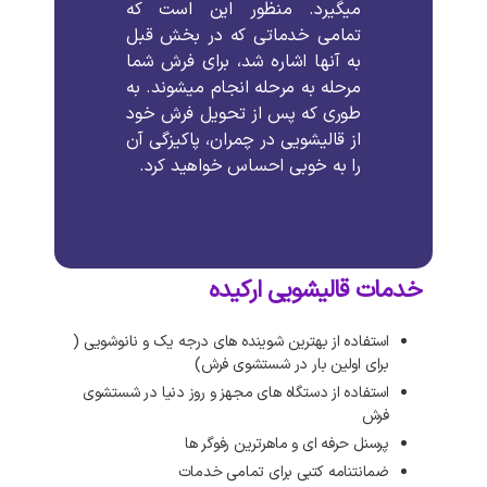
میگیرد
.
منظور
این
است
که
تمامی
خدماتی
که
در
بخش
قبل
به
آنها
اشاره
شد،
برای
فرش
شما
مرحله
به
مرحله
انجام
میشوند
.
به
طوری
که
پس
از
تحویل
فرش
خود
از
قالیشویی
در
چمران،
پاکیزگی
آن
را
به
خوبی
احساس
خواهید
کرد
.
خدمات قالیشویی ارکیده
استفاده از بهترین شوینده های درجه یک و نانوشویی (
برای اولین بار در شستشوی فرش)
استفاده از دستگاه های مجهز و روز دنیا در شستشوی
فرش
پرسنل حرفه ای و ماهرترین رفوگر ها
ضمانتنامه کتبی برای تمامی خدمات