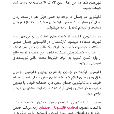
فرش‌های
شما
در
این
زمان
بین
۷۲
تا
۹۶
ساعت
به
دست
شما
خواهند
رسید
.
قالیشویی
در
چمران
با
توجه
به
جنس
فرش
هم
در
مدت
زمان
ارسال
آن
نقش
دارد
.
معمولا
فرش‌های
ماشینی
زودتر
از
فرش‌های
دستباف
و
ابریشم
تحویل
داده
می‌شوند
.
در
قالیشویی
ارکیده،
از
شوینده‌های
استاندارد
و
بی‌ضرر
برای
فرش‌ها
استفاده
می‌شود
.
کارشناسان
در
قالیشویی
چمران
بررسی
می‌کنند
تا
درصورت
حساسیت
الیاف
یک
قالی
به
برخی
شوینده‌ها،
از
آن‌ها
برای
شستشویش
استفاده
نشود
.
این
دقت
و
توجه
مانع
از
وارد
آمدن
آسیب
به
الیاف
فرش‌ها
تحت
تاثیر
شوینده‌های
شیمیایی
می‌شود
.
قالیشویی
ارکیده
در
چمران
به
عنوان
بهترین
قالیشویی
چمران
طبق
زمان
بندی
اعلام
شده
شستشوی
فرش
و
قالی
شما
را
انجام
خواهد
داد
.
قالیشویی
چمران
سعی
دارد
خدمات
خود
را
با
بهترین
کیفیت
و
در
کمترین
زمان
ارائه
دهد
تا
رضایت
مشتریان
خود
را
فراهم
سازد
.
همچنین
در
قالیشویی
ارکیده
در
چمران
اصفهان،
خدمات
خود
را
با
قیمت
مصوب
اتحادیه
قالیشویان
اصفهان
ارائه
می‌کند
.
ضمن
اینکه
به
تعرفه‌های
خود
پایند
است
و
قیمت‌ها
را
در
پیک‌
های