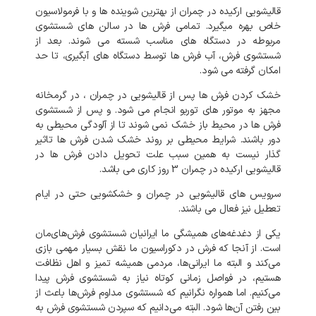
قالیشویی
ارکیده
در
چمران
از
بهترین
شوینده
ها
و
با
فرمولاسیون
خاص
بهره
میگیرد
.
تمامی
فرش
ها
در
سالن
های
شستشوی
مربوطه
در
دستگاه
های
مناسب
شسته
می
شوند
.
بعد
از
شستشوی
فرش،
آب
فرش
ها
توسط
دستگاه
های
آبگیری،
تا
حد
امکان
گرفته
می
شود
.
خشک
کردن
فرش
ها
پس
از
قالیشویی
در
چمران
،
در
گرمخانه
مجهز
به
موتور
های
توربو
انجام
می
شود
.
و
پس
از
شستشوی
فرش
ها
در
محیط
باز
خشک
نمی
شوند
تا
از
آلودگی
محیطی
به
دور
باشند
.
شرایط
محیطی
بر
روند
خشک
شدن
فرش
ها
تاثیر
گذار
نیست
به
همین
سبب
علت
تحویل
دادن
فرش
ها
در
قالیشویی
ارکیده
در
چمران
3
روز
کاری
می
باشد
.
سرویس
های
قالیشویی
در
چمران
و
خشکشویی
حتی
در
ایام
تعطیل
نیز
فعال
می
باشند
.
یکی
از
دغدغه‌های
همیشگی
ما
ایرانیان
شستشوی
فرش‌های‌مان
است
.
از
آنجا
که
فرش
در
دکوراسیون
ما
نقش
بسیار
مهمی
بازی
می‌کند
و
البته
ما
ایرانی‌ها،
مردمی
همیشه
تمیز
و
اهل
نظافت
هستیم،
در
فواصل
زمانی
کوتاه
نیاز
به
شستشوی
فرش
پیدا
می‌کنیم
.
اما
همواره
نگرانیم
که
شستشوی
مداوم
فرش‌ها
باعث
از
بین
رفتن
آن‌ها
شود
.
البته
می‌دانیم
که
سپردن
شستشوی
فرش
به