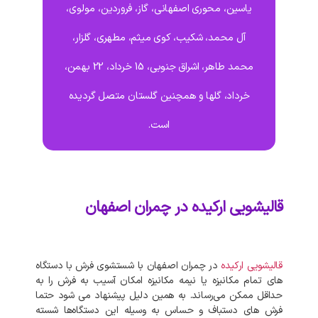
یاسین، محوری اصفهانی، گاز، فروردین، مولوی،
آل محمد، شکیب، کوی میثم، مطهری، گلزار،
محمد طاهر، اشراق جنوبی، 15 خرداد، 22 بهمن،
خرداد، گلها و همچنین گلستان متصل گردیده
است.
قالیشویی ارکیده در چمران اصفهان
قالیشویی
ارکیده
در
چمران
اصفهان
با
شستشوی
فرش
با
دستگاه‌
های
تمام
مکانیزه
یا
نیمه
مکانیزه
امکان
آسیب
به
فرش
را
به
حداقل
ممکن
می‌رساند
.
به‌
همین
دلیل
پیشنهاد
می‌
شود
حتما
فرش‌
های
دستباف
و
حساس
به
وسیله
این
دستگاه‌ها
شسته