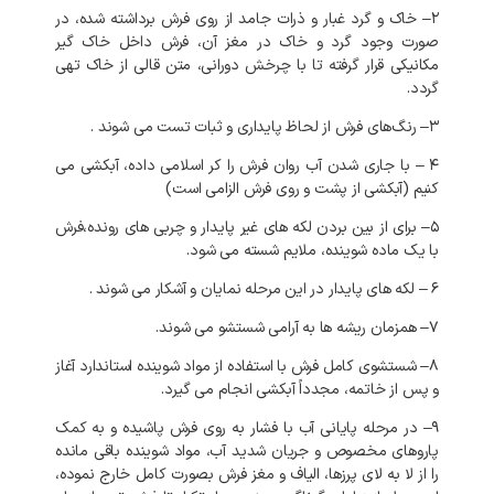
۲
–
خاک
و
گرد
غبار
و
ذرات
جامد
از
روی
فرش
برداشته
شده،
در
صورت
وجود
گرد
و
خاک
در
مغز
آن،
فرش
داخل
خاک
گیر
مکانیکی
قرار
گرفته
تا
با
چرخش
دورانی،
متن
قالی
از
خاک
تهی
گردد
.
۳
–
رنگ‌های
فرش
از
لحاظ
پایداری
و
ثبات
تست
می
شوند
.
۴
–
با
جاری
شدن
آب
روان
فرش
را
کر
اسلامی
داده،
آبکشی
می
کنیم
(
آبکشی
از
پشت
و
روی
فرش
الزامی
است
)
۵
–
برای
از
بین
بردن
لکه
های
غیر
پایدار
و
چربی
های
رونده،فرش
با
یک
ماده
شوینده،
ملایم
شسته
می
شود
.
۶
–
لکه
های
پایدار
در
این
مرحله
نمایان
و
آشکار
می
شوند
.
۷
–
همزمان
ریشه
ها
به
آرامی
شستشو
می
شوند
.
۸
–
شستشوی
کامل
فرش
با
استفاده
از
مواد
شوینده
استاندارد
آغاز
و
پس
از
خاتمه،
مجدداً
آبکشی
انجام
می
گیرد
.
۹
–
در
مرحله
پایانی
آب
با
فشار
به
روی
فرش
پاشیده
و
به
کمک
پاروهای
مخصوص
و
جریان
شدید
آب،
مواد
شوینده
باقی
مانده
را
از
لا
به
لای
پرزها،
الیاف
و
مغز
فرش
بصورت
کامل
خارج
نموده،