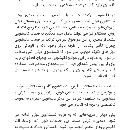
12
متری
باید
12
را
در
عدد
مشخص
شده
ضرب
نمایید
.
در
قالیشویی
ارکیده
در
چمران
اصفهان
عامل
بعدی
روش
شستشوی
فرش
است
.
همان
طور
که
می
دانید
برای
شستن
فرش
از
روش‌ها
و
تجهیزات
مختلفی
استفاده
می
شود
.
بنابراین
انتخاب
روش
شستشو
نیز
می
تواند
عامل
مهم
دیگری
بر
قیمت
قالیشویی
باشد
.
از
همین
رو
این
موضوع
نیز
می
توانید
بر
قیمت
قالیشویی
چمران
تأثیر
بگذارد
.
از
طرف
دیگر
وجود
لکه
و
آلودگی
روی
فرش‌های
کثیف
موجب
می
شود
تا
شستشوی
فرش
کمی
سخت
تر
شود
.
به
علاوه
در
این
مواقع
قالیشویی
در
چمران
اصفهان
باید
برای
از
بین
بردن
لکه‌های
فرش
از
شوینده‌های
مخصوصی
استفاده
کنید
و
مراحل
لکه
برداری
و
رنگ
برداری
نیز
به
هزینه
شستشوی
فرش
اضافه
می
شود
.
کلیه
خدمات
شستشوی
فرش
،
شستشوی
گلیم
،
شستشوی
موکت
و
روفرشی
و
کلیه
خدمات
جانبی
فرش
،
رفوگری
و
مرمت
فرش
و
مبلشویی
در
اصفهان
نیز
در
این
مرکز
قالیشویی
چمران
به
صورت
تخصصی
و
حرفه
ای
انجام
می
شود
.
یکی
دیگر
از
هزینه‌هایی
که
به
هزینه
شستشوی
فرش
اضافه
می
شود،
تعمیرات
فرش
است
.
این
خدمات
فرش
که
توسط
اکثر
قالیشویی‌های
معتبر
انجام
می
شود،
خدماتی
جداگانه
نسبت
به