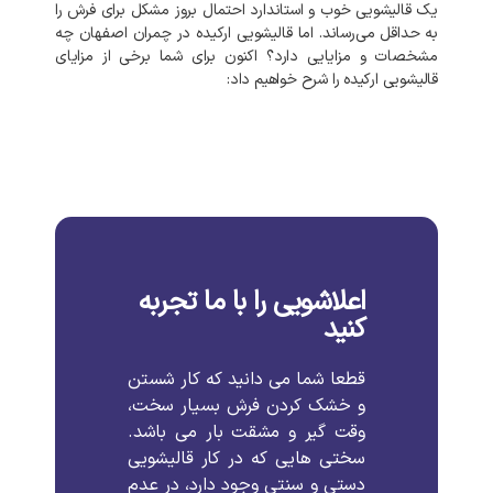
یک
قالیشویی
خوب
و
استاندارد
احتمال
بروز
مشکل
برای
فرش
را
به‌
حداقل
می‌رساند
.
اما
قالیشویی
ارکیده
در
چمران
اصفهان
چه
مشخصات
و
مزایایی
دارد؟
اکنون
برای
شما
برخی
از
مزایای
قالیشویی
ارکیده
را
شرح
خواهیم
داد
:
اعلاشویی را با ما تجربه
کنید
قطعا
شما
می
دانید
که
کار
شستن
و
خشک
کردن
فرش
بسیار
سخت،
وقت
گیر
و
مشقت
بار
می
باشد
.
سختی
هایی
که
در
کار
قالیشویی
دستی
و
سنتی
وجود
دارد،
در
عدم