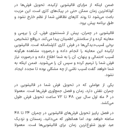
ضمن
اینکه
از
مزایای
قالیشویی
ارکیده،
تحویل
فرش‌ها
در
کوتاه‌ترین
زمان
ممکن
حتی
در
پیک‌های
کاری
است
.
این
مزیت
باعث
می‌شود
تا
روند
کارهای
نظافتی
شما
از
نظم
خارج
نشود
و
طبق
برنامه
پیش
برود
.
قالیشویی
در
چمران،
پیش
از
شستشوی
فرش،
آن
را
بررسی
و
معاینه
کرده
و
از
سلامتش
اطمینان
پیدا
می‌کند
.
درواقع
تشخیص
برخی
آسیب‌دیدگی‌ها
در
فرش
کاری
کارشناسانه
است
.
قالیشویی
ارکیده
این
معاینه
را
انجام
داده
و
درصورت
مشاهده
هرگونه
آسیب
احتمالی
و
پنهان،
آن
را
به
شما
اطلاع
داده
و
درصورت
نیاز
فرش
شما
را
ترمیم
کرده
و
سپس
آن
را
می‌شوید
.
ضمن
اینکه
به
شما
خواهد
گفت
آسیب
ناشی
از
چه
مشکلی
بوده
تا
مجدد
ایجاد
نشود
.
یکی
از
عواملی
که
در
تحویل
فرش
شما
در
قالیشویی
در
چمران
نقش
دارد،
زمان
و
فصل
جمع‌آوری
فرش‌ها
است
.
معمولا
در
۶
ماه
اول
سال
بین
۴۸
تا
۷۲
ساعت
تحویل
فرش
طول
می‌کشد
.
در
فصل
پاییز
تحویل
فرش‌های
قالیشویی
در
چمران
۲۴
تا
۴۸
ساعته
خواهد
بود
.
اما
همانطور
که
می‌دانید،
زمستان
و
نزدیک
عید
نوروز
شلوغ‌ترین
زمان
برای
قالیشویی‌ها
است
.
معمولا