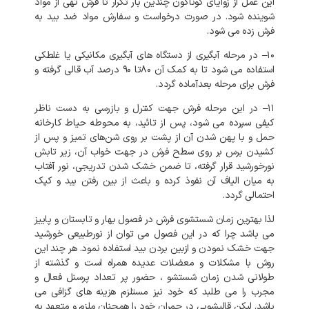
این
عمل
از
زوایای
گوناگون
چندین
بار
تکرار
تا
فرش
تهی
از
مواد
شوینده
شود
.
در
صورت
درخواست
و
سفارش
مواد
ضد
بید
به
فرش
زده
می
شود
.
۱۰
–
در
مرحله
آبگیری
از
دستگاه
های
آبگیری
مکانیکی
یا
غلطکی
استفاده
می
شود
تا
به
کمک
آن
۸۰تا
۹۰
درصد
آب
قالی
گرفته
و
فرش
برای
مرحله
بعدآماده
گردد
.
۱۱
–
در
این
مرحله
فرش
جهت
کنترل
و
بازرسی
به
دست
ناظر
کیفی
سپرده
می
شود،
پس
از
تائید،
به
محوطه
حیاط
کارخانه
حمل
و
با
پهن
شدن
آن
از
پشت
بر
روی
شن‌های
تمیز
و
پس
از
کشیدن
برس
بر
روی
سطح
فرش
در
جهت
خواب
آن،
زیر
تابش
نورخورشید
قرار
گرفته،
تا
ضمن
خشک
شدن
تدریجی،
نور
آفتاب
به
میان
الیاف
آن
نفوذ
کرده
و
باعث
از
بین
رفتن
بید
و
کپک
احتمالی
گردد
.
لذا
بهترین
زمان
شستشوی
فرش
در
فصول
بهار
و
تابستان
و
پاییز
می
باشد
چرا
که
در
این
فصول
می
توان
از
نورطبیعی
خورشید
جهت
خشک
نمودن
و
ازبین
بردن
بید
استفاده
نمود
.
هر
چند
این
روش
با
مشکلات
و
معضلات
عدیده
همراه
است
و
گذشته
از
طولانی
شدن
زمان
شستشو
،
حضور
پر
تعداد
پرسنل
فعال
و
مجرب
را
می
طلبد
که
خود
نیز
مستلزم
هزینه
های
گزافی
می
باشد
.
لیکن
قالیشویی
در
چمران
خود
را
همچنان
ملزم
و
متعهد
به