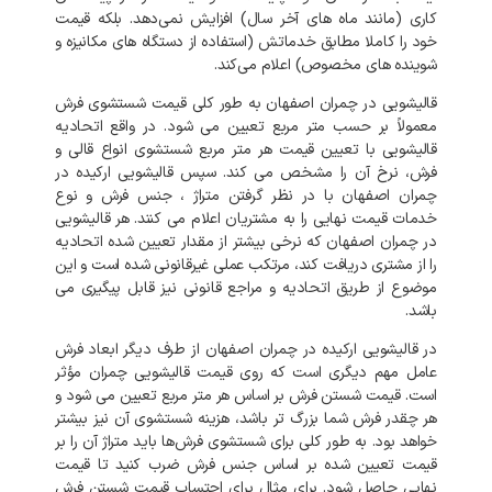
کاری
(
مانند
ماه‌
های
آخر
سال
)
افزایش
نمی‌دهد
.
بلکه
قیمت
خود
را
کاملا
مطابق
خدماتش
(
استفاده
از
دستگاه
های
مکانیزه
و
شوینده‌
های
مخصوص
)
اعلام
می‌کند
.
قالیشویی
در
چمران
اصفهان
به
طور
کلی
قیمت
شستشوی
فرش
معمولاً
بر
حسب
متر
مربع
تعیین
می
شود
.
در
واقع
اتحادیه
قالیشویی
با
تعیین
قیمت
هر
متر
مربع
شستشوی
انواع
قالی
و
فرش،
نرخ
آن
را
مشخص
می
کند
.
سپس
قالیشویی
ارکیده
در
چمران
اصفهان
با
در
نظر
گرفتن
متراژ
،
جنس
فرش
و
نوع
خدمات
قیمت
نهایی
را
به
مشتریان
اعلام
می
کنند
.
هر
قالیشویی
در
چمران
اصفهان
که
نرخی
بیشتر
از
مقدار
تعیین
شده
اتحادیه
را
از
مشتری
دریافت
کند،
مرتکب
عملی
غیرقانونی
شده
است
و
این
موضوع
از
طریق
اتحادیه
و
مراجع
قانونی
نیز
قابل
پیگیری
می
باشد
.
در
قالیشویی
ارکیده
در
چمران
اصفهان
از
طرف
دیگر
ابعاد
فرش
عامل
مهم
دیگری
است
که
روی
قیمت
قالیشویی
چمران
مؤثر
است
.
قیمت
شستن
فرش
بر
اساس
هر
متر
مربع
تعیین
می
شود
و
هر
چقدر
فرش
شما
بزرگ
تر
باشد،
هزینه
شستشوی
آن
نیز
بیشتر
خواهد
بود
.
به
طور
کلی
برای
شستشوی
فرش‌ها
باید
متراژ
آن
را
بر
قیمت
تعیین
شده
بر
اساس
جنس
فرش
ضرب
کنید
تا
قیمت
نهایی
حاصل
شود
.
برای
مثال
برای
احتساب
قیمت
شستن
فرش