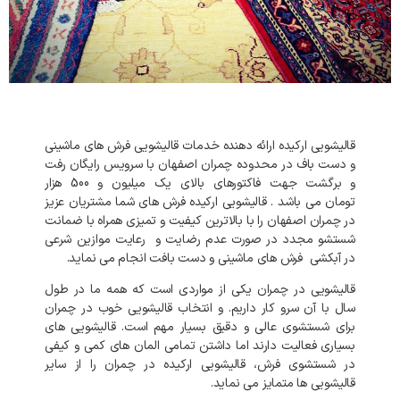
قالیشویی
ارکیده
ارائه
دهنده
خدمات
قالیشویی
فرش
های
ماشینی
و
دست
باف
در
محدوده
چمران
اصفهان
با
سرویس
رایگان
رفت
و
برگشت
جهت
فاکتورهای
بالای
یک میلیون و 500 هزار
تومان
می
باشد
.
قالیشویی
ارکیده
فرش
های
شما
مشتریان
عزیز
در
چمران
اصفهان
را
با
بالاترین
کیفیت
و
تمیزی
همراه
با
ضمانت
شستشو
مجدد
در
صورت
عدم
رضایت
و
رعایت
موازین
شرعی
در
آبکشی
فرش
های
ماشینی
و
دست
بافت
انجام
می
نماید
.
قالیشویی
در
چمران
یکی
از
مواردی
است
که
همه
ما
در
طول
سال
با
آن
سرو
کار
داریم
.
و
انتخاب
قالیشویی
خوب
در
چمران
برای
شستشوی
عالی
و
دقیق
بسیار
مهم
است
.
قالیشویی
های
بسیاری
فعالیت
دارند
اما
داشتن
تمامی
المان
های
کمی
و
کیفی
در
شستشوی
فرش،
قالیشویی
ارکیده
در
چمران
را
از
سایر
قالیشویی
ها
متمایز
می
نماید
.