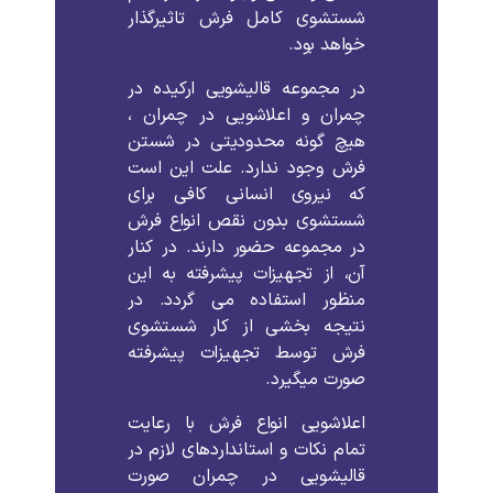
شستشوی
کامل
فرش
تاثیرگذار
خواهد
بود
.
در
مجموعه
قالیشویی
ارکیده
در
چمران
و
اعلاشویی
در
چمران
،
هیچ
گونه
محدودیتی
در
شستن
فرش
وجود
ندارد
.
علت
این
است
که
نیروی
انسانی
کافی
برای
شستشوی
بدون
نقص
انواع
فرش
در
مجموعه
حضور
دارند
.
در
کنار
آن،
از
تجهیزات
پیشرفته
به
این
منظور
استفاده
می
گردد
.
در
نتیجه
بخشی
از
کار
شستشوی
فرش
توسط
تجهیزات
پیشرفته
صورت
میگیرد
.
اعلاشویی
انواع
فرش
با
رعایت
تمام
نکات
و
استانداردهای
لازم
در
قالیشویی
در
چمران
صورت