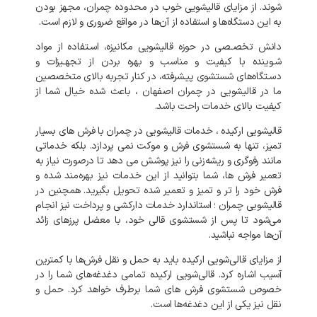
شوند
.
از
مزایای
قالیشویی
خوب
در
محدوده
چمران،
مجهز
بودن
به
این
دستگاه‌ها
و
استفاده
از
آن‌ها
در
مواقع
ضروری
و
لازم
است
.
دانش
تخصـصی
در
حوزه
قالیشویی
مکانیزه،
اسـتفاده
از
مواد
شـوینده
با
کیفیت
و
مناسب
و
بهره
بردن
از
تجهـیزات
و
دسـتگاه‌های
شستشوی
پیـشرفته،
در
کنار
تجربه
بالای
متخصصین
ما
در
قالیشویی
در
چمران
اصفهان
،
باعث
شده
خیال
شما
از
کیفیت
بالای
خدمات
راحت
باشد
.
قالیشویی
ارکیده
،
خدمات
قالیشویی
در
چمران
با
فرش
های
بسیار
تمیز،
تنها
به
شستشوی
فرش
و
موکت
نمی‌
پردازد
.
بلکه
خدماتی
مانند
رفوگری
و
ریشه‌زنی
را
نیز
پوشش
می‌
دهد
تا
درصورت
نیاز
به
تعمیر
فرش‌
ها،
شما
بتوانید
از
این
خدمات
نیز
بهره‌مند
شده
و
فرش
خود
را
تر
و
تمیز
و
تعمیر
شده
تحویل
بگیرید
.
همچنین
در
قالیشویی
چمران
؛
استاندارد
خدمات
دارکشی
و
پرداخت
نیز
انجام
می‌شود
تا
پس
از
شستشوی
قالی
خود،
با
معضل
پرزهای
زائد
آن‌ها
مواجه
نباشید
.
از
مزایای
قالی‌شویی
ارکیده
باید
به
حمل
و
نقل
فرش‌ها
با
کمترین
آسیب
اشاره
کرد
.
قالی‌شویی
ارکیده
تمامی
دغدغه‌های
شما
را
در
خصوص
شستشوی
فرش‌
های
شما
برطرف
خواهد
کرد
.
حمل
و
نقل
نیز
یکی
از
این
دغدغه‌ها
است
.