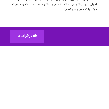
اجرای
این
روش
می
داند،
که
این
روش
حفظ
سلامت
و
کیفیت
فرش
را
تضمین
می
نماید
.
درخواست
آدرس: اصفهان خیابان عبدالرزاق – پاساژ عبدالرزاق – واحد ۱۵۹
دسترسی سریع به :
شکایات
قوانین
مناطق تحت پوشش