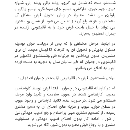
شستشو
است
که
شامل
پرز
گیری،
ریشه
بافی
ریشه
زنی،
شیرازه
دوری،
چرم
دوری،
دارکشی،
ترمیم
جای
سوختگی،
ترمیم
پارگی
و
رفوگری
می
باشد
.
معمولاً
در
زمان
تحویل
فرش
مشکل
آن
مشخص
و
هزینه
رفع
آن
نیز
تعیین
می
شود
.
از
همین
رو
مشتری
می
تواند
با
خیال
راحت
فرش
خود
را
به
قالیشویی
ارکیده
در
چمران
اصفهان
بسپارد
.
در
اینجا،
مراحل
مختلفی
را
که
پس
از
دریافت
فرش
بوسیله
مسئول
پذیرش
و
تحویل
آن
به
کارخانه
تا
ارسال
مجدد
آن
برای
مشتریان،
بدون
پرداختن
به
جزئیات
فنی
وشستشوی
تکمیلی
در
قالیشویی
در
چمران
که
طی
سالیان
سال
به
تجربه
به
دست
آورده
ایم
را
به
اطلاع
می
رسانیم
.
مراحل
شستشوی
فرش
در
قالیشویی
ارکیده
در
چمران
اصفهان
:
۱
–
در
کارخانه
قالیشویی
در
چمران
،
ابتدا
فرش
توسط
کارشناسان
مجرب،
کارشناسی
شده،
در
صورت
سلامت
و
تأیید
وارد
مرحله
شستشو
می
شود
.
در
صورت
عدم
تائید
کارشناس
و
وجود
عیوب
در
سطح
فرش،
عیوب
و
هزینه
های
اصلاح
آن
به
سمع
مشتری
رسیده
،
از
تصمیم
مشتری
مبنی
بر
اصلاح
و
رفع
آسیب
دیدگی
قبل
از
شور
،
ادامه
کار
بدون
اصلاح
آسیب
دیدگی
با
مسئولیت
مشتری،و
یا
ارجاع
فرش
معیوب
بدون
شور،
آگاه
می
شویم
.