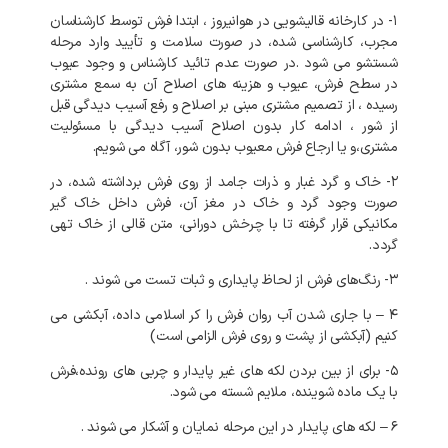
۱- در کارخانه
قالیشویی در هوانیروز
، ابتدا فرش توسط کارشناسان
مجرب، کارشناسی شده، در صورت سلامت و تأیید وارد مرحله
شستشو می شود .در صورت عدم تائید کارشناس و وجود عیوب
در سطح فرش، عیوب و هزینه های اصلاح آن به سمع مشتری
رسیده ، از تصمیم مشتری مبنی بر اصلاح و رفع آسیب دیدگی قبل
از شور ، ادامه کار بدون اصلاح آسیب دیدگی با مسئولیت
مشتری،و یا ارجاع فرش معیوب بدون شور، آگاه می شویم.
۲- خاک و گرد غبار و ذرات جامد از روی فرش برداشته شده، در
صورت وجود گرد و خاک در مغز آن، فرش داخل خاک گیر
مکانیکی قرار گرفته تا با چرخش دورانی، متن قالی از خاک تهی
گردد.
۳- رنگ‌های فرش از لحاظ پایداری و ثبات تست می شوند .
۴ – با جاری شدن آب روان فرش را کر اسلامی داده، آبکشی می
کنیم (آبکشی از پشت و روی فرش الزامی است)
۵- برای از بین بردن لکه های غیر پایدار و چربی های رونده،فرش
با یک ماده شوینده، ملایم شسته می شود.
۶ – لکه های پایدار در این مرحله نمایان و آشکار می شوند .