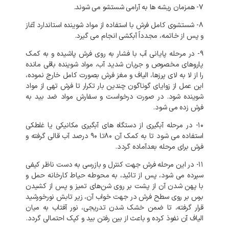
۷- همزمان ریشه ها به آرامی شستشو می شوند.
۸- شستشوی کامل فرش با استفاده از مواد شوینده استاندارد آغاز
و پس از خاتمه، مجدداً آبکشی انجام می گیرد.
۹- در مرحله پایانی آب با فشار به روی فرش پاشیده و به کمک
پاروهای مخصوص و جریان شدید آب، مواد شوینده باقی مانده
را از لا به لای پرزها، الیاف و مغز فرش بصورت کامل خارج نموده،
این عمل از زوایای گوناگون چندین بار تکرار تا فرش تهی از مواد
شوینده شود. در صورت درخواست و سفارش مواد ضد بید به
فرش زده می شود.
۱۰- در مرحله آبگیری از دستگاه های آبگیری مکانیکی یا غلطکی
استفاده می شود تا به کمک آن ۸۰تا ۹۰ درصد آب قالی گرفته و
فرش برای مرحله بعدآماده گردد.
۱۱- در این مرحله فرش جهت کنترل و بازرسی به دست ناظر کیفی
سپرده می شود، پس از تائید، به محوطه حیاط کارخانه حمل و
با پهن شدن آن از پشت بر روی شن‌های تمیز و پس از کشیدن
برس بر روی سطح فرش در جهت خواب آن، زیر تابش نورخورشید
قرار گرفته، تا ضمن خشک شدن تدریجی، نور آفتاب به میان
الیاف آن نفوذ کرده و باعث از بین رفتن بید و کپک احتمالی گردد.