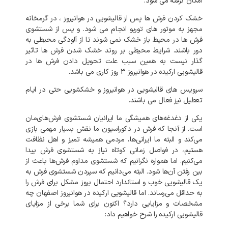
امکان گرفته می شود.
خشک کردن فرش ها پس از قالیشویی در هوانیروز ، در گرمخانه
مجهز به موتور های توربو انجام می شود. و پس از شستشوی
فرش ها در محیط باز خشک نمی شوند تا از آلودگی محیطی به
دور باشند. شرایط محیطی بر روند خشک شدن فرش ها تاثیر
گذار نیست به همین سبب علت تحویل دادن فرش ها در
قالیشویی ارکیده در هوانیروز 3 روز کاری می باشد.
سرویس های قالیشویی در هوانیروز و خشکشویی حتی در ایام
تعطیل نیز فعال می باشند.
یکی از دغدغه‌های همیشگی ما ایرانیان شستشوی فرش‌های‌مان
است. از آنجا که فرش در دکوراسیون ما نقش بسیار مهمی بازی
می‌کند و البته ما ایرانی‌ها، مردمی همیشه تمیز و اهل نظافت
هستیم، در فواصل زمانی کوتاه نیاز به شستشوی فرش پیدا
می‌کنیم. اما همواره نگرانیم که شستشوی مداوم فرش‌ها باعث از
بین رفتن آن‌ها شود. البته می‌دانیم که سپردن شستشوی فرش به
یک قالیشویی خوب و استاندارد احتمال بروز مشکل برای فرش را
به‌ حداقل می‌رساند. اما قالیشویی ارکیده در هوانیروز اصفهان چه
مشخصات و مزایایی دارد؟ اکنون برای شما برخی از مزایای
قالیشویی ارکیده را شرح خواهیم داد: