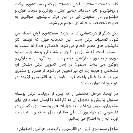
کلیه خدمات شستشوی فرش ، شستشوی گلیم ، شستشوی موکت
و روفرشی و کلیه خدمات جانبی فرش ، رفوگری و مرمت فرش و
مبلشویی در اصفهان نیز در این مرکز قالیشویی هوانیروز به
صورت تخصصی و حرفه ای انجام می شود.
یکی دیگر از هزینه‌هایی که به هزینه شستشوی فرش اضافه می
شود، تعمیرات فرش است. این خدمات فرش که توسط اکثر
قالیشویی‌های معتبر انجام می شود، خدماتی جداگانه نسبت به
شستشو است که شامل پرز گیری، ریشه بافی ریشه زنی، شیرازه
دوری، چرم دوری، دارکشی، ترمیم جای سوختگی، ترمیم پارگی و
رفوگری می باشد. معمولاً در زمان تحویل فرش مشکل آن
مشخص و هزینه رفع آن نیز تعیین می شود. از همین رو مشتری
می تواند با خیال راحت فرش خود را به قالیشویی ارکیده در
هوانیروز اصفهان بسپارد.
در اینجا، مراحل مختلفی را که پس از دریافت فرش بوسیله
مسئول پذیرش و تحویل آن به کارخانه تا ارسال مجدد آن برای
مشتریان، بدون پرداختن به جزئیات فنی وشستشوی تکمیلی در
قالیشویی در هوانیروز که طی سالیان سال به تجربه به دست
آورده ایم را به اطلاع می رسانیم.
مراحل شستشوی فرش در قالیشویی ارکیده در هوانیروز اصفهان :