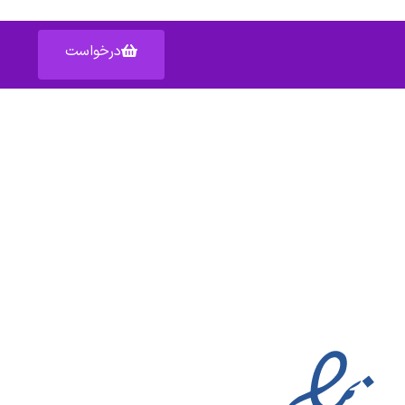
درخواست
آدرس: اصفهان خیابان عبدالرزاق – پاساژ عبدالرزاق – واحد ۱۵۹
دسترسی سریع به :
شکایات
قوانین
مناطق تحت پوشش