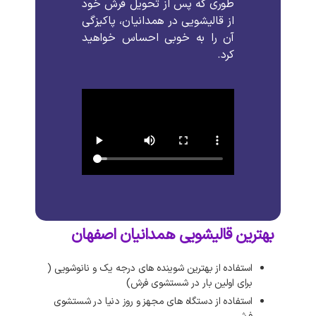
طوری
که
پس
از
تحویل
فرش
خود
از
قالیشویی
در
همدانیان،
پاکیزگی
آن
را
به
خوبی
احساس
خواهید
کرد
.
بهترین قالیشویی همدانیان اصفهان
استفاده از بهترین شوینده های درجه یک و نانوشویی (
برای اولین بار در شستشوی فرش)
استفاده از دستگاه های مجهز و روز دنیا در شستشوی