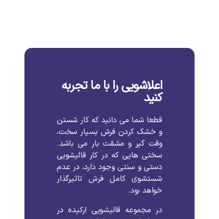
اعلاشویی را با ما تجربه
کنید
قطعا
شما
می
دانید
که
کار
شستن
و
خشک
کردن
فرش
بسیار
سخت،
وقت
گیر
و
مشقت
بار
می
باشد
.
سختی
هایی
که
در
کار
قالیشویی
دستی
و
سنتی
وجود
دارد،
در
عدم
شستشوی
کامل
فرش
تاثیرگذار
خواهد
بود
.
در
مجموعه
قالیشویی
ارکیده
در