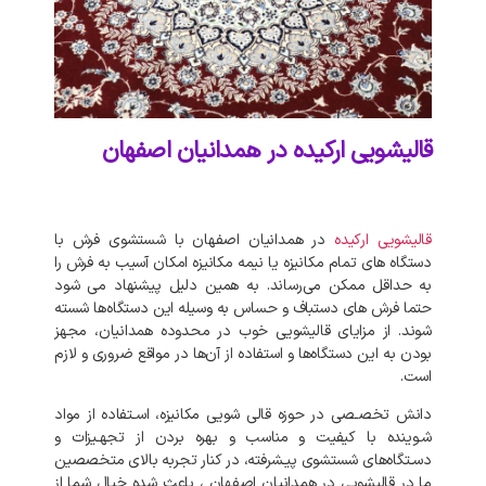
قالیشویی ارکیده در همدانیان اصفهان
قالیشویی
ارکیده
در
همدانیان
اصفهان
با
شستشوی
فرش
با
دستگاه‌
های
تمام
مکانیزه
یا
نیمه
مکانیزه
امکان
آسیب
به
فرش
را
به
حداقل
ممکن
می‌رساند
.
به‌
همین
دلیل
پیشنهاد
می‌
شود
حتما
فرش‌
های
دستباف
و
حساس
به
وسیله
این
دستگاه‌ها
شسته
شوند
.
از
مزایای
قالیشویی
خوب
در
محدوده
همدانیان،
مجهز
بودن
به
این
دستگاه‌ها
و
استفاده
از
آن‌ها
در
مواقع
ضروری
و
لازم
است
.
دانش
تخصـصی
در
حوزه
قالی
شویی
مکانیزه،
اسـتفاده
از
مواد
شـوینده
با
کیفیت
و
مناسب
و
بهره
بردن
از
تجهـیزات
و
دسـتگاه‌های
شستشوی
پیـشرفته،
در
کنار
تجربه
بالای
متخصصین
ما
در
قالیشویی
در
همدانیان
اصفهان
،
باعث
شده
خیال
شما
از