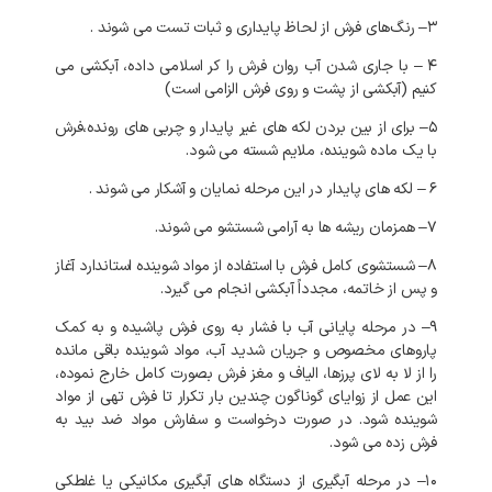
۳
–
رنگ‌های
فرش
از
لحاظ
پایداری
و
ثبات
تست
می
شوند
.
۴
–
با
جاری
شدن
آب
روان
فرش
را
کر
اسلامی
داده،
آبکشی
می
کنیم
(
آبکشی
از
پشت
و
روی
فرش
الزامی
است
)
۵
–
برای
از
بین
بردن
لکه
های
غیر
پایدار
و
چربی
های
رونده،فرش
با
یک
ماده
شوینده،
ملایم
شسته
می
شود
.
۶
–
لکه
های
پایدار
در
این
مرحله
نمایان
و
آشکار
می
شوند
.
۷
–
همزمان
ریشه
ها
به
آرامی
شستشو
می
شوند
.
۸
–
شستشوی
کامل
فرش
با
استفاده
از
مواد
شوینده
استاندارد
آغاز
و
پس
از
خاتمه،
مجدداً
آبکشی
انجام
می
گیرد
.
۹
–
در
مرحله
پایانی
آب
با
فشار
به
روی
فرش
پاشیده
و
به
کمک
پاروهای
مخصوص
و
جریان
شدید
آب،
مواد
شوینده
باقی
مانده
را
از
لا
به
لای
پرزها،
الیاف
و
مغز
فرش
بصورت
کامل
خارج
نموده،
این
عمل
از
زوایای
گوناگون
چندین
بار
تکرار
تا
فرش
تهی
از
مواد
شوینده
شود
.
در
صورت
درخواست
و
سفارش
مواد
ضد
بید
به
فرش
زده
می
شود
.
۱۰
–
در
مرحله
آبگیری
از
دستگاه
های
آبگیری
مکانیکی
یا
غلطکی