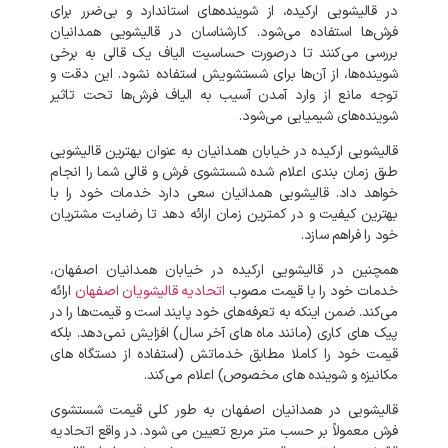
در
قالیشویی
ارکیده،
از
شوینده‌های
استاندارد
و
بی‌ضرر
برای
فرش‌ها
استفاده
می‌شود
.
کارشناسان
در
قالیشویی
همدانیان
بررسی
می‌کنند
تا
درصورت
حساسیت
الیاف
یک
قالی
به
برخی
شوینده‌ها،
از
آن‌ها
برای
شستشویش
استفاده
نشود
.
این
دقت
و
توجه
مانع
از
وارد
آمدن
آسیب
به
الیاف
فرش‌ها
تحت
تاثیر
شوینده‌های
شیمیایی
می‌شود
.
قالیشویی
ارکیده
در
خیابان
همدانیان
به
عنوان
بهترین
قالیشویی
طبق
زمان
بندی
اعلام
شده
شستشوی
فرش
و
قالی
شما
را
انجام
خواهد
داد
.
قالیشویی
همدانیان
سعی
دارد
خدمات
خود
را
با
بهترین
کیفیت
و
در
کمترین
زمان
ارائه
دهد
تا
رضایت
مشتریان
خود
را
فراهم
سازد
.
همچنین
در
قالیشویی
ارکیده
در
خیابان
همدانیان
اصفهان،
خدمات
خود
را
با
قیمت
مصوب
اتحادیه
قالیشویان
اصفهان
ارائه
می‌کند
.
ضمن
اینکه
به
تعرفه‌های
خود
پایند
است
و
قیمت‌ها
را
در
پیک‌
های
کاری
(
مانند
ماه‌
های
آخر
سال
)
افزایش
نمی‌دهد
.
بلکه
قیمت
خود
را
کاملا
مطابق
خدماتش
(
استفاده
از
دستگاه
های
مکانیزه
و
شوینده‌
های
مخصوص
)
اعلام
می‌کند
.
قالیشویی
در
همدانیان
اصفهان
به
طور
کلی
قیمت
شستشوی
فرش
معمولاً
بر
حسب
متر
مربع
تعیین
می
شود
.
در
واقع
اتحادیه