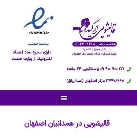
دارای مجوز نماد اعتماد
الکترونیک از وزارت صمت
171 900 900 09 پاسخگویی 24 ساعته
34406668 مرکز اصفهان (عبدالرزاق)
قالیشویی در
همدانیان اصفهان