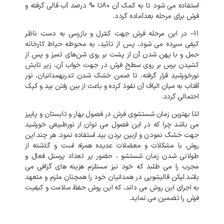
استفاده
می
شود
تا
به
کمک
آن
۸۰تا
۹۰
درصد
آب
قالی
گرفته
و
فرش
برای
مرحله
بعدآماده
گردد
.
۱۱
–
در
این
مرحله
فرش
جهت
کنترل
و
بازرسی
به
دست
ناظر
کیفی
سپرده
می
شود،
پس
از
تائید،
به
محوطه
حیاط
کارخانه
حمل
و
با
پهن
شدن
آن
از
پشت
بر
روی
شن‌های
تمیز
و
پس
از
کشیدن
برس
بر
روی
سطح
فرش
در
جهت
خواب
آن،
زیر
تابش
نورخورشید
قرار
گرفته،
تا
ضمن
خشک
شدن
تدریهمدانیان،
نور
آفتاب
به
میان
الیاف
آن
نفوذ
کرده
و
باعث
از
بین
رفتن
بید
و
کپک
احتمالی
گردد
.
لذا
بهترین
زمان
شستشوی
فرش
در
فصول
بهار
و
تابستان
و
پاییز
می
باشد
چرا
که
در
این
فصول
می
توان
از
نورطبیعی
خورشید
جهت
خشک
نمودن
و
ازبین
بردن
بید
استفاده
نمود
.
هر
چند
این
روش
با
مشکلات
و
معضلات
عدیده
همراه
است
و
گذشته
از
طولانی
شدن
زمان
شستشو
،
حضور
پر
تعداد
پرسنل
فعال
و
مجرب
را
می
طلبد
که
خود
نیز
مستلزم
هزینه
های
گزافی
می
باشد
.
لیکن
قالیشویی
در
همدانیان
خود
را
همچنان
ملزم
و
متعهد
به
اجرای
این
روش
می
داند،
که
این
روش
حفظ
سلامت
و
کیفیت
فرش
را
تضمین
می
نماید
.