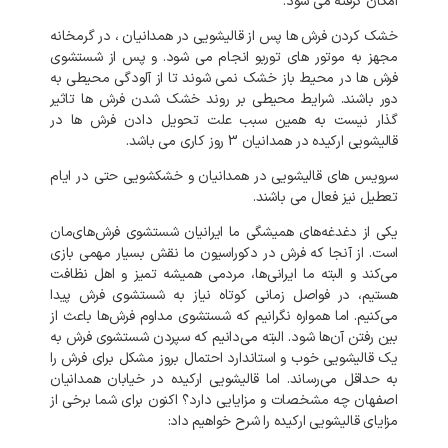
امکان
گرفته
می
شود
.
خشک
کردن
فرش
ها
پس
از
قالیشویی
در
همدانیان
،
در
گرمخانه
مجهز
به
موتور
های
توربو
انجام
می
شود
.
و
پس
از
شستشوی
فرش
ها
در
محیط
باز
خشک
نمی
شوند
تا
از
آلودگی
محیطی
به
دور
باشند
.
شرایط
محیطی
بر
روند
خشک
شدن
فرش
ها
تاثیر
گذار
نیست
به
همین
سبب
علت
تحویل
دادن
فرش
ها
در
قالیشویی
ارکیده
در
همدانیان
3
روز
کاری
می
باشد
.
سرویس
های
قالیشویی
در
همدانیان
و
خشکشویی
حتی
در
ایام
تعطیل
نیز
فعال
می
باشند
.
یکی
از
دغدغه‌های
همیشگی
ما
ایرانیان
شستشوی
فرش‌های‌مان
است
.
از
آنجا
که
فرش
در
دکوراسیون
ما
نقش
بسیار
مهمی
بازی
می‌کند
و
البته
ما
ایرانی‌ها،
مردمی
همیشه
تمیز
و
اهل
نظافت
هستیم،
در
فواصل
زمانی
کوتاه
نیاز
به
شستشوی
فرش
پیدا
می‌کنیم
.
اما
همواره
نگرانیم
که
شستشوی
مداوم
فرش‌ها
باعث
از
بین
رفتن
آن‌ها
شود
.
البته
می‌دانیم
که
سپردن
شستشوی
فرش
به
یک
قالیشویی
خوب
و
استاندارد
احتمال
بروز
مشکل
برای
فرش
را
به‌
حداقل
می‌رساند
.
اما
قالیشویی
ارکیده
در
خیابان
همدانیان
اصفهان
چه
مشخصات
و
مزایایی
دارد؟
اکنون
برای
شما
برخی
از
مزایای
قالیشویی
ارکیده
را
شرح
خواهیم
داد
: