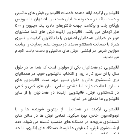
قالیشویی
ارکیده
ارائه
دهنده
خدمات
قالیشویی
فرش
های
ماشینی
و
دست
باف
در
محدوده
خیابان
همدانیان
اصفهان
با
سرویس
رایگان
رفت
و
برگشت
جهت
فاکتورهای
بالای
یک میلیون و 500
هزار تومان
می
باشد
.
قالیشویی
ارکیده
فرش
های
شما
مشتریان
عزیز
در
خیابان
همدانیان
اصفهان
را
با
بالاترین
کیفیت
و
تمیزی
همراه
با
ضمانت
شستشو
مجدد
در
صورت
عدم
رضایت
و
رعایت
موازین
شرعی
در
آبکشی
فرش
های
ماشینی
و
دست
بافت
انجام
می
نماید
.
قالیشویی
در
همدانیان
یکی
از
مواردی
است
که
همه
ما
در
طول
سال
با
آن
سرو
کار
داریم
.
و
انتخاب
قالیشویی
خوب
در
همدانیان
برای
شستشوی
عالی
و
دقیق
بسیار
مهم
است
.
قالیشویی
های
بسیاری
فعالیت
دارند
اما
داشتن
تمامی
المان
های
کمی
و
کیفی
در
شستشوی
فرش،
قالیشویی
ارکیده
در
همدانیان
را
از
سایر
قالیشویی
ها
متمایز
می
نماید
.
قالیشویی
ارکیده
در
همدانیان
از
بهترین
شوینده
ها
و
با
فرمولاسیون
خاص
بهره
میگیرد
.
تمامی
فرش
ها
در
سالن
های
شستشوی
مربوطه
در
دستگاه
های
مناسب
شسته
می
شوند
.
بعد
از
شستشوی
فرش،
آب
فرش
ها
توسط
دستگاه
های
آبگیری،
تا
حد