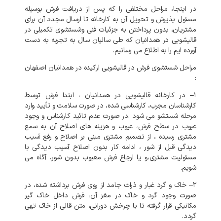
در
اینجا،
مراحل
مختلفی
را
که
پس
از
دریافت
فرش
بوسیله
مسئول
پذیرش
و
تحویل
آن
به
کارخانه
تا
ارسال
مجدد
آن
برای
مشتریان،
بدون
پرداختن
به
جزئیات
فنی
وشستشوی
تکمیلی
در
قالیشویی
در
همدانیان
که
طی
سالیان
سال
به
تجربه
به
دست
آورده
ایم
را
به
اطلاع
می
رسانیم
.
مراحل
شستشوی
فرش
در
قالیشویی
ارکیده
در
همدانیان
اصفهان
:
۱
–
در
کارخانه
قالیشویی
در
همدانیان
،
ابتدا
فرش
توسط
کارشناسان
مجرب،
کارشناسی
شده،
در
صورت
سلامت
و
تأیید
وارد
مرحله
شستشو
می
شود
.
در
صورت
عدم
تائید
کارشناس
و
وجود
عیوب
در
سطح
فرش،
عیوب
و
هزینه
های
اصلاح
آن
به
سمع
مشتری
رسیده
،
از
تصمیم
مشتری
مبنی
بر
اصلاح
و
رفع
آسیب
دیدگی
قبل
از
شور
،
ادامه
کار
بدون
اصلاح
آسیب
دیدگی
با
مسئولیت
مشتری،و
یا
ارجاع
فرش
معیوب
بدون
شور،
آگاه
می
شویم
.
۲
–
خاک
و
گرد
غبار
و
ذرات
جامد
از
روی
فرش
برداشته
شده،
در
صورت
وجود
گرد
و
خاک
در
مغز
آن،
فرش
داخل
خاک
گیر
مکانیکی
قرار
گرفته
تا
با
چرخش
دورانی،
متن
قالی
از
خاک
تهی
گردد
.