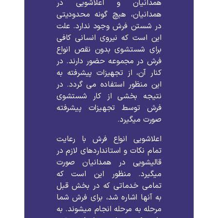
همدانیان
و
اعلاشویی
در
همدانیان،
هیچ
گونه
محدودیتی
در
شستن
فرش
وجود
ندارد
.
علت
این
است
که
نیروی
انسانی
کافی
برای
شستشوی
بدون
نقص
انواع
فرش
در
مجموعه
حضور
دارند
.
در
کنار
آن،
از
تجهیزات
پیشرفته
به
این
منظور
استفاده
می
گردد
.
در
نتیجه
بخشی
از
کار
شستشوی
فرش
توسط
تجهیزات
پیشرفته
صورت
میگیرد
.
اعلاشویی
انواع
فرش
با
رعایت
تمام
نکات
و
استانداردهای
لازم
در
قالیشویی
در
همدانیان
صورت
میگیرد
.
منظور
این
است
که
تمامی
خدماتی
که
در
بخش
قبل
به
آنها
اشاره
شد،
برای
فرش
شما
مرحله
به
مرحله
انجام
میشوند
.
به