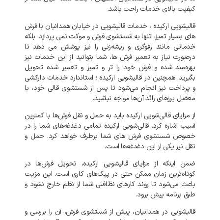
کیفیت
بالای
خدمات
راحت
باشد
.
قالیشویی
ارکیده
،
خدمات
قالیشویی
در
خیابان
همدانیان
با
فرش
های
بسیار
تمیز،
تنها
به
شستشوی
فرش
و
موکت
نمی‌
پردازد
.
بلکه
خدماتی
مانند
رفوگری
و
ریشه‌زنی
را
نیز
پوشش
می‌
دهد
تا
درصورت
نیاز
به
تعمیر
فرش‌
ها،
شما
بتوانید
از
این
خدمات
نیز
بهره‌مند
شده
و
فرش
خود
را
تر
و
تمیز
و
تعمیر
شده
تحویل
بگیرید
.
همچنین
در
قالیشویی
ارکیده
؛
استاندارد
خدمات
دارکشی
و
پرداخت
نیز
انجام
می‌شود
تا
پس
از
شستشوی
قالی
خود،
با
معضل
پرزهای
زائد
آن‌ها
مواجه
نباشید
.
از
مزایای
قالی‌شویی
ارکیده
باید
به
حمل
و
نقل
فرش‌ها
با
کمترین
آسیب
اشاره
کرد
.
قالی‌شویی
ارکیده
تمامی
دغدغه‌های
شما
را
در
خصوص
شستشوی
فرش‌
های
شما
برطرف
خواهد
کرد
.
حمل
و
نقل
نیز
یکی
از
این
دغدغه‌ها
است
.
ضمن
اینکه
از
مزایای
قالیشویی
ارکیده،
تحویل
فرش‌ها
در
کوتاه‌ترین
زمان
ممکن
حتی
در
پیک‌های
کاری
است
.
این
مزیت
باعث
می‌شود
تا
روند
کارهای
نظافتی
شما
از
نظم
خارج
نشود
و
طبق
برنامه
پیش
برود
.
قالیشویی
در
همدانیان،
پیش
از
شستشوی
فرش،
آن
را
بررسی
و