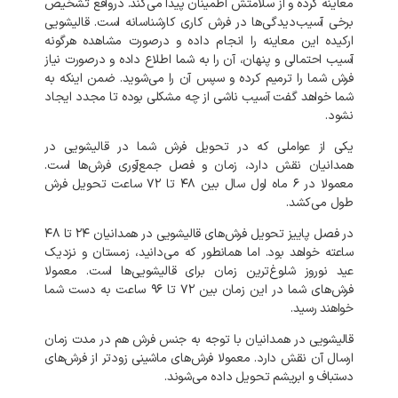
معاینه
کرده
و
از
سلامتش
اطمینان
پیدا
می‌کند
.
درواقع
تشخیص
برخی
آسیب‌دیدگی‌ها
در
فرش
کاری
کارشناسانه
است
.
قالیشویی
ارکیده
این
معاینه
را
انجام
داده
و
درصورت
مشاهده
هرگونه
آسیب
احتمالی
و
پنهان،
آن
را
به
شما
اطلاع
داده
و
درصورت
نیاز
فرش
شما
را
ترمیم
کرده
و
سپس
آن
را
می‌شوید
.
ضمن
اینکه
به
شما
خواهد
گفت
آسیب
ناشی
از
چه
مشکلی
بوده
تا
مجدد
ایجاد
نشود
.
یکی
از
عواملی
که
در
تحویل
فرش
شما
در
قالیشویی
در
همدانیان
نقش
دارد،
زمان
و
فصل
جمع‌آوری
فرش‌ها
است
.
معمولا
در
۶
ماه
اول
سال
بین
۴۸
تا
۷۲
ساعت
تحویل
فرش
طول
می‌کشد
.
در
فصل
پاییز
تحویل
فرش‌های
قالیشویی
در
همدانیان
۲۴
تا
۴۸
ساعته
خواهد
بود
.
اما
همانطور
که
می‌دانید،
زمستان
و
نزدیک
عید
نوروز
شلوغ‌ترین
زمان
برای
قالیشویی‌ها
است
.
معمولا
فرش‌های
شما
در
این
زمان
بین
۷۲
تا
۹۶
ساعت
به
دست
شما
خواهند
رسید
.
قالیشویی
در
همدانیان
با
توجه
به
جنس
فرش
هم
در
مدت
زمان
ارسال
آن
نقش
دارد
.
معمولا
فرش‌های
ماشینی
زودتر
از
فرش‌های
دستباف
و
ابریشم
تحویل
داده
می‌شوند
.