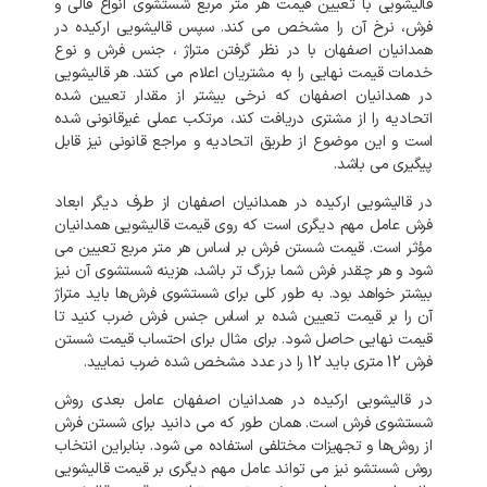
قالیشویی
با
تعیین
قیمت
هر
متر
مربع
شستشوی
انواع
قالی
و
فرش،
نرخ
آن
را
مشخص
می
کند
.
سپس
قالیشویی
ارکیده
در
همدانیان
اصفهان
با
در
نظر
گرفتن
متراژ
،
جنس
فرش
و
نوع
خدمات
قیمت
نهایی
را
به
مشتریان
اعلام
می
کنند
.
هر
قالیشویی
در
همدانیان
اصفهان
که
نرخی
بیشتر
از
مقدار
تعیین
شده
اتحادیه
را
از
مشتری
دریافت
کند،
مرتکب
عملی
غیرقانونی
شده
است
و
این
موضوع
از
طریق
اتحادیه
و
مراجع
قانونی
نیز
قابل
پیگیری
می
باشد
.
در
قالیشویی
ارکیده
در
همدانیان
اصفهان
از
طرف
دیگر
ابعاد
فرش
عامل
مهم
دیگری
است
که
روی
قیمت
قالیشویی
همدانیان
مؤثر
است
.
قیمت
شستن
فرش
بر
اساس
هر
متر
مربع
تعیین
می
شود
و
هر
چقدر
فرش
شما
بزرگ
تر
باشد،
هزینه
شستشوی
آن
نیز
بیشتر
خواهد
بود
.
به
طور
کلی
برای
شستشوی
فرش‌ها
باید
متراژ
آن
را
بر
قیمت
تعیین
شده
بر
اساس
جنس
فرش
ضرب
کنید
تا
قیمت
نهایی
حاصل
شود
.
برای
مثال
برای
احتساب
قیمت
شستن
فرش
12
متری
باید
12
را
در
عدد
مشخص
شده
ضرب
نمایید
.
در
قالیشویی
ارکیده
در
همدانیان
اصفهان
عامل
بعدی
روش
شستشوی
فرش
است
.
همان
طور
که
می
دانید
برای
شستن
فرش
از
روش‌ها
و
تجهیزات
مختلفی
استفاده
می
شود
.
بنابراین
انتخاب
روش
شستشو
نیز
می
تواند
عامل
مهم
دیگری
بر
قیمت
قالیشویی