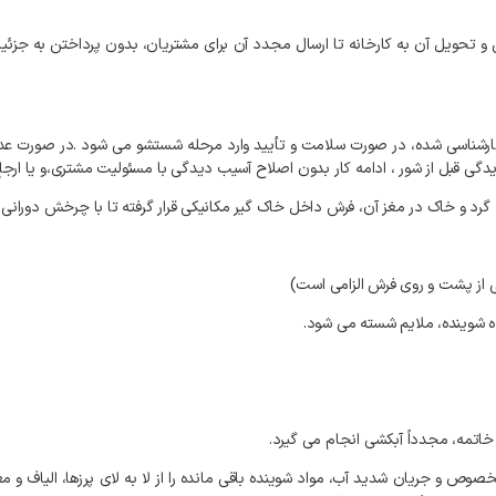
و
تحویل
آن
به
کارخانه
تا
ارسال
مجدد
آن
برای
مشتریان،
بدون
پرداختن
به
جزئی
ارشناسی
شده،
در
صورت
سلامت
و
تأیید
وارد
مرحله
شستشو
می
شود
.
در
صورت
عد
دگی
قبل
از
شور
،
ادامه
کار
بدون
اصلاح
آسیب
دیدگی
با
مسئولیت
مشتری،و
یا
ارجا
گرد
و
خاک
در
مغز
آن،
فرش
داخل
خاک
گیر
مکانیکی
قرار
گرفته
تا
با
چرخش
دورانی،
از
پشت
و
روی
فرش
الزامی
است
)
ه
شوینده،
ملایم
شسته
می
شود
.
خاتمه،
مجدداً
آبکشی
انجام
می
گیرد
.
خصوص
و
جریان
شدید
آب،
مواد
شوینده
باقی
مانده
را
از
لا
به
لای
پرزها،
الیاف
و
مغ