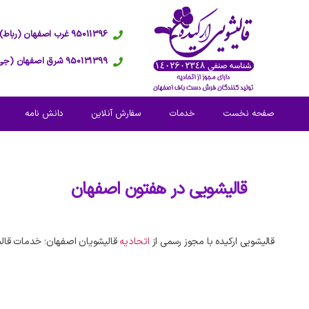
95011396 غرب اصفهان (رباط)
950131399 شرق اصفهان (جی)
صفحه نخست
خدمات
سفارش آنلاین
دانش نامه
قالیشویی در
هفتون اصفهان
قالیشویی ارکیده با مجوز رسمی از
اتحادیه
قالیشویان اصفهان؛ خدمات قال