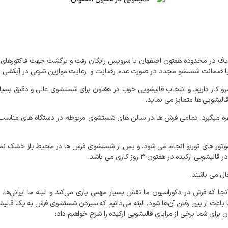
باف
در
محدوده
هفتون
اصفهان
با
سرویس
رایگان
رفت
و
برگشت
جهت
فاکتورهای
ا
ضمانت
شستشو
مجدد
در
صورت
عدم
رضایت
و
رعایت
موازین
شرعی
در
آبکشی
رو
کار
داریم
.
و
انتخاب
قالیشویی
خوب
در
هفتون
برای
شستشوی
عالی
و
دقیق
بسیا
الیشویی
ها
متمایز
می
نماید
.
ره
میگیرد
.
تمامی
فرش
ها
در
سالن
های
شستشوی
مربوطه
در
دستگاه
های
مناسب
وتور
های
توربو
انجام
می
شود
.
و
پس
از
شستشوی
فرش
ها
در
محیط
باز
خشک
نم
در
قالیشویی
ارکیده
در
هفتون
3
روز
کاری
می
باشد
.
ال
می
باشند
.
نجا
که
فرش
در
دکوراسیون
ما
نقش
بسیار
مهمی
بازی
می‌کند
و
البته
ما
ایرانی‌ها،
باعث
از
بین
رفتن
آن‌ها
شود
.
البته
می‌دانیم
که
سپردن
شستشوی
فرش
به
یک
قالیش
ن
برای
شما
برخی
از
مزایای
قالیشویی
ارکیده
را
شرح
خواهیم
داد
: