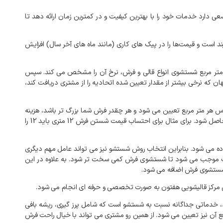
عی
دارد
خدمات
خود
را
با
بهترین
کیفیت
و
در
کمترین
زمان
ارائه
دهد
تا
ند
است
و
قیمت‌ها
را
در
پیک‌
های
کاری
(
مانند
ماه‌
های
آخر
سال
)
افزایش
متر
مربع
شستشوی
انواع
قالی
و
فرش،
نرخ
آن
را
مشخص
می
کند
.
سپس
ان
که
نرخی
بیشتر
از
مقدار
تعیین
شده
اتحادیه
را
از
مشتری
دریافت
کند،
س
هر
متر
مربع
تعیین
می
شود
و
هر
چقدر
فرش
شما
بزرگ
تر
باشد،
هزینه
اصل
شود
.
برای
مثال
برای
احتساب
قیمت
شستن
فرش
12
متری
باید
12
را
ده
می
شود
.
بنابراین
انتخاب
روش
شستشو
نیز
می
تواند
عامل
مهم
دیگری
موجب
می
شود
تا
شستشوی
فرش
کمی
سخت
تر
شود
.
به
علاوه
در
این
ستشوی
فرش
اضافه
می
شود
.
مرکز
قالیشویی
هفتون
به
صورت
تخصصی
و
حرفه
ای
انجام
می
شود
.
خدماتی
جداگانه
نسبت
به
شستشو
است
که
شامل
پرز
گیری،
ریشه
بافی
ع
آن
نیز
تعیین
می
شود
.
از
همین
رو
مشتری
می
تواند
با
خیال
راحت
فرش