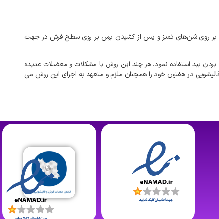
بر
روی
شن‌های
تمیز
و
پس
از
کشیدن
برس
بر
روی
سطح
فرش
در
جهت
بردن
بید
استفاده
نمود
.
هر
چند
این
روش
با
مشکلات
و
معضلات
عدیده
الیشویی
در
هفتون
خود
را
همچنان
ملزم
و
متعهد
به
اجرای
این
روش
می