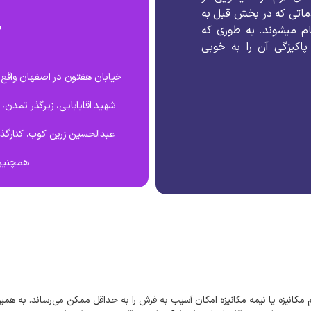
اتی
که
در
بخش
قبل
به
ام
میشوند
.
به
طوری
که
پاکیزگی
آن
را
به
خوبی
خیابان هفتون در اصفهان واقع ش
شهید اقابابایی، زیرگذر تمدن،
عبدالحسین زرین کوب، کنارگذر
همچنین 
مکانیزه
یا
نیمه
مکانیزه
امکان
آسیب
به
فرش
را
به
حداقل
ممکن
می‌رساند
.
به‌
همی