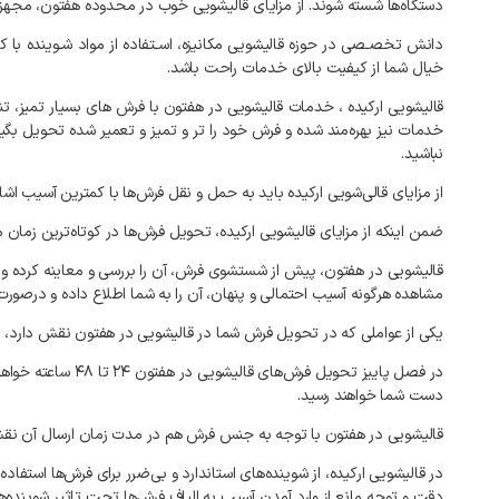
دستگاه‌ها
شسته
شوند
.
از
مزایای
قالیشویی
خوب
در
محدوده
هفتون،
مجهز
دانش
تخصـصی
در
حوزه
قالیشویی
مکانیزه،
اسـتفاده
از
مواد
شـوینده
با
ک
خیال
شما
از
کیفیت
بالای
خدمات
راحت
باشد
.
قالیشویی
ارکیده
،
خدمات
قالیشویی
در
هفتون
با
فرش
های
بسیار
تمیز،
تن
خدمات
نیز
بهره‌مند
شده
و
فرش
خود
را
تر
و
تمیز
و
تعمیر
شده
تحویل
بگی
نباشید
.
از
مزایای
قالی‌شویی
ارکیده
باید
به
حمل
و
نقل
فرش‌ها
با
کمترین
آسیب
اشا
ضمن
اینکه
از
مزایای
قالیشویی
ارکیده،
تحویل
فرش‌ها
در
کوتاه‌ترین
زمان
م
قالیشویی
در
هفتون،
پیش
از
شستشوی
فرش،
آن
را
بررسی
و
معاینه
کرده
و
مشاهده
هرگونه
آسیب
احتمالی
و
پنهان،
آن
را
به
شما
اطلاع
داده
و
درصورت
یکی
از
عواملی
که
در
تحویل
فرش
شما
در
قالیشویی
در
هفتون
نقش
دارد،
ز
در
فصل
پاییز
تحویل
فرش‌های
قالیشویی
در
هفتون
۲۴
تا
۴۸
ساعته
خواه
دست
شما
خواهند
رسید
.
قالیشویی
در
هفتون
با
توجه
به
جنس
فرش
هم
در
مدت
زمان
ارسال
آن
نق
در
قالیشویی
ارکیده،
از
شوینده‌های
استاندارد
و
بی‌ضرر
برای
فرش‌ها
استفاده
دقت
و
توجه
مانع
از
وارد
آمدن
آسیب
به
الیاف
فرش‌ها
تحت
تاثیر
شوینده‌ه