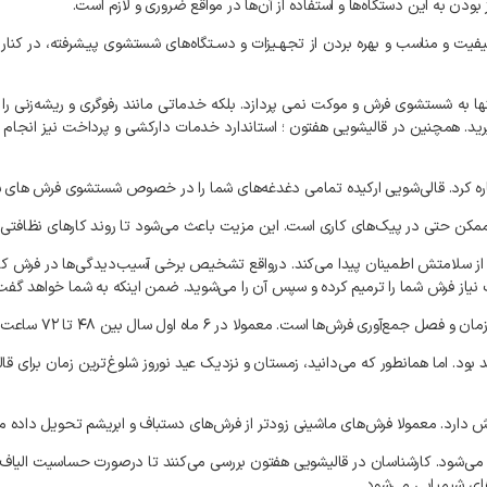
بودن
به
این
دستگاه‌ها
و
استفاده
از
آن‌ها
در
مواقع
ضروری
و
لازم
است
.
یفیت
و
مناسب
و
بهره
بردن
از
تجهـیزات
و
دسـتگاه‌های
شستشوی
پیـشرفته،
در
کنار
ها
به
شستشوی
فرش
و
موکت
نمی‌
پردازد
.
بلکه
خدماتی
مانند
رفوگری
و
ریشه‌زنی
را
رید
.
همچنین
در
قالیشویی
هفتون
؛
استاندارد
خدمات
دارکشی
و
پرداخت
نیز
انجام
ره
کرد
.
قالی‌شویی
ارکیده
تمامی
دغدغه‌های
شما
را
در
خصوص
شستشوی
فرش‌
های
ش
مکن
حتی
در
پیک‌های
کاری
است
.
این
مزیت
باعث
می‌شود
تا
روند
کارهای
نظافتی
از
سلامتش
اطمینان
پیدا
می‌کند
.
درواقع
تشخیص
برخی
آسیب‌دیدگی‌ها
در
فرش
کا
نیاز
فرش
شما
را
ترمیم
کرده
و
سپس
آن
را
می‌شوید
.
ضمن
اینکه
به
شما
خواهد
گفت
مان
و
فصل
جمع‌آوری
فرش‌ها
است
.
معمولا
در
۶
ماه
اول
سال
بین
۴۸
تا
۷۲
ساعت
د
بود
.
اما
همانطور
که
می‌دانید،
زمستان
و
نزدیک
عید
نوروز
شلوغ‌ترین
زمان
برای
قال
ش
دارد
.
معمولا
فرش‌های
ماشینی
زودتر
از
فرش‌های
دستباف
و
ابریشم
تحویل
داده
م
می‌شود
.
کارشناسان
در
قالیشویی
هفتون
بررسی
می‌کنند
تا
درصورت
حساسیت
الیاف
ای
شیمیایی
می‌شود
.