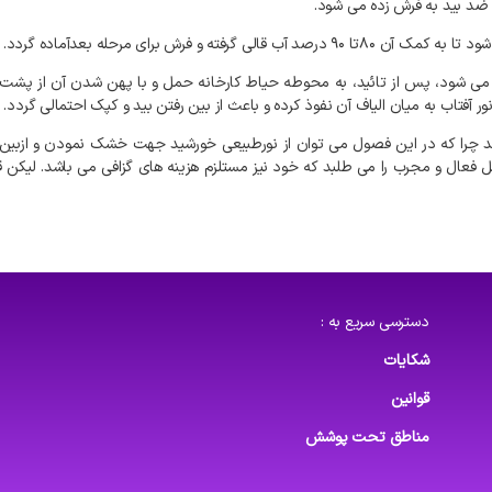
ضد
بید
به
فرش
زده
می
شود
.
شود
تا
به
کمک
آن
۸۰تا
۹۰
درصد
آب
قالی
گرفته
و
فرش
برای
مرحله
بعدآماده
گردد
.
می
شود،
پس
از
تائید،
به
محوطه
حیاط
کارخانه
حمل
و
با
پهن
شدن
آن
از
پشت
ور
آفتاب
به
میان
الیاف
آن
نفوذ
کرده
و
باعث
از
بین
رفتن
بید
و
کپک
احتمالی
گردد
.
د
چرا
که
در
این
فصول
می
توان
از
نورطبیعی
خورشید
جهت
خشک
نمودن
و
ازبین
ل
فعال
و
مجرب
را
می
طلبد
که
خود
نیز
مستلزم
هزینه
های
گزافی
می
باشد
.
لیکن
ق
دسترسی سریع به :
شکایات
قوانین
مناطق تحت پوشش