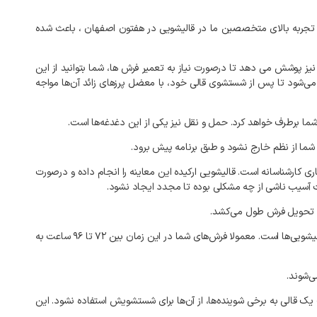
تجربه
بالای
متخصصین
ما
در
قالیشویی
در
هفتون
اصفهان
،
باعث
شده
نیز
پوشش
می‌
دهد
تا
درصورت
نیاز
به
تعمیر
فرش‌
ها،
شما
بتوانید
از
این
می‌شود
تا
پس
از
شستشوی
قالی
خود،
با
معضل
پرزهای
زائد
آن‌ها
مواجه
ما
برطرف
خواهد
کرد
.
حمل
و
نقل
نیز
یکی
از
این
دغدغه‌ها
است
.
شما
از
نظم
خارج
نشود
و
طبق
برنامه
پیش
برود
.
ری
کارشناسانه
است
.
قالیشویی
ارکیده
این
معاینه
را
انجام
داده
و
درصورت
آسیب
ناشی
از
چه
مشکلی
بوده
تا
مجدد
ایجاد
نشود
.
تحویل
فرش
طول
می‌کشد
.
یشویی‌ها
است
.
معمولا
فرش‌های
شما
در
این
زمان
بین
۷۲
تا
۹۶
ساعت
به
ی‌شوند
.
یک
قالی
به
برخی
شوینده‌ها،
از
آن‌ها
برای
شستشویش
استفاده
نشود
.
این