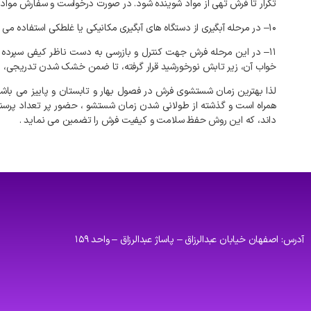
تکرار
تا
فرش
تهی
از
مواد
شوینده
شود
.
در
صورت
درخواست
و
سفارش
مواد
۱۰
–
در
مرحله
آبگیری
از
دستگاه
های
آبگیری
مکانیکی
یا
غلطکی
استفاده
می
۱۱
–
در
این
مرحله
فرش
جهت
کنترل
و
بازرسی
به
دست
ناظر
کیفی
سپرده
خواب
آن،
زیر
تابش
نورخورشید
قرار
گرفته،
تا
ضمن
خشک
شدن
تدریجی،
ن
لذا
بهترین
زمان
شستشوی
فرش
در
فصول
بهار
و
تابستان
و
پاییز
می
باش
همراه
است
و
گذشته
از
طولانی
شدن
زمان
شستشو
،
حضور
پر
تعداد
پرسن
داند،
که
این
روش
حفظ
سلامت
و
کیفیت
فرش
را
تضمین
می
نماید
.
آدرس: اصفهان خیابان عبدالرزاق – پاساژ عبدالرزاق – واحد ۱۵۹