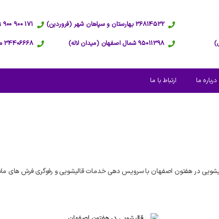
36814532 بهارستان و سپاهان شهر (فروردین)
171 900 900 09 پاسخگویی 24 ساعته
95011398 شمال اصفهان (میدان لاله)
34406668 مرکز اصفهان (عبدالرزاق)
درباره ما
ارتباط با ما
یشویی در هفتون اصفهان با سرویس دهی خدمات قالیشویی و رفوگری فرش های ماش