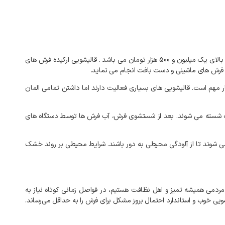
بالای
یک میلیون و 500 هزار تومان
می
باشد
.
قالیشویی
ارکیده
فرش
های
فرش
های
ماشینی
و
دست
بافت
انجام
می
نماید
.
ر
مهم
است
.
قالیشویی
های
بسیاری
فعالیت
دارند
اما
داشتن
تمامی
المان
شسته
می
شوند
.
بعد
از
شستشوی
فرش،
آب
فرش
ها
توسط
دستگاه
های
ی
شوند
تا
از
آلودگی
محیطی
به
دور
باشند
.
شرایط
محیطی
بر
روند
خشک
مردمی
همیشه
تمیز
و
اهل
نظافت
هستیم،
در
فواصل
زمانی
کوتاه
نیاز
به
ویی
خوب
و
استاندارد
احتمال
بروز
مشکل
برای
فرش
را
به‌
حداقل
می‌رساند
.