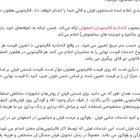
ندی
اعلام
شده
شستشوی
فرش
و
قالی
شما
را
انجام
خواهد
داد
.
قالیشویی
هفتون
س
مصوب
اتحادیه
قالیشویان
اصفهان
ارائه
می‌کند
.
ضمن
اینکه
به
تعرفه‌های
خود
پای
ی
مکانیزه
و
شوینده‌
های
مخصوص
)
اعلام
می‌کند
.
ر
حسب
متر
مربع
تعیین
می
شود
.
در
واقع
اتحادیه
قالیشویی
با
تعیین
قیمت
هر
وع
خدمات
قیمت
نهایی
را
به
مشتریان
اعلام
می
کنند
.
هر
قالیشویی
در
هفتون
اصفه
قانونی
نیز
قابل
پیگیری
می
باشد
.
دیگری
است
که
روی
قیمت
قالیشویی
هفتون
مؤثر
است
.
قیمت
شستن
فرش
بر
اسا
متراژ
آن
را
بر
قیمت
تعیین
شده
بر
اساس
جنس
فرش
ضرب
کنید
تا
قیمت
نهایی
ح
ست
.
همان
طور
که
می
دانید
برای
شستن
فرش
از
روش‌ها
و
تجهیزات
مختلفی
استفا
قالیشویی
هفتون
تأثیر
بگذارد
.
از
طرف
دیگر
وجود
لکه
و
آلودگی
روی
فرش‌های
کثیف
وینده‌های
مخصوصی
استفاده
کنید
و
مراحل
لکه
برداری
و
رنگ
برداری
نیز
به
هزینه
ش
و
کلیه
خدمات
جانبی
فرش
،
رفوگری
و
مرمت
فرش
و
مبلشویی
در
اصفهان
نیز
در
این
ات
فرش
است
.
این
خدمات
فرش
که
توسط
اکثر
قالیشویی‌های
معتبر
انجام
می
شود،
رگی
و
رفوگری
می
باشد
.
معمولاً
در
زمان
تحویل
فرش
مشکل
آن
مشخص
و
هزینه
رف