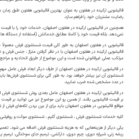
قالیشویی
ارکیده
در
هفتون
به
عنوان
بهترین
قالیشویی
هفتون
طبق
زمان
ب
رضایت
مشتریان
خود
را
فراهم
سازد
.
همچنین
در
قالیشویی
ارکیده
در
هفتون
اصفهان،
خدمات
خود
را
با
قیمت
نمی‌دهد
.
بلکه
قیمت
خود
را
کاملا
مطابق
خدماتش
(
استفاده
از
دستگاه
ها
قالیشویی
در
هفتون
اصفهان
به
طور
کلی
قیمت
شستشوی
فرش
معمولاً
ب
قالیشویی
ارکیده
در
هفتون
اصفهان
با
در
نظر
گرفتن
متراژ
،
جنس
فرش
و
ن
مرتکب
عملی
غیرقانونی
شده
است
و
این
موضوع
از
طریق
اتحادیه
و
مراجع
در
قالیشویی
ارکیده
در
هفتون
اصفهان
از
طرف
دیگر
ابعاد
فرش
عامل
مهم
شستشوی
آن
نیز
بیشتر
خواهد
بود
.
به
طور
کلی
برای
شستشوی
فرش‌ها
باید
در
عدد
مشخص
شده
ضرب
نمایید
.
در
قالیشویی
ارکیده
در
هفتون
اصفهان
عامل
بعدی
روش
شستشوی
فرش
ا
بر
قیمت
قالیشویی
باشد
.
از
همین
رو
این
موضوع
نیز
می
توانید
بر
قیمت
مواقع
قالیشویی
در
هفتون
اصفهان
باید
برای
از
بین
بردن
لکه‌های
فرش
از
ش
کلیه
خدمات
شستشوی
فرش
،
شستشوی
گلیم
،
شستشوی
موکت
و
روفرشی
یکی
دیگر
از
هزینه‌هایی
که
به
هزینه
شستشوی
فرش
اضافه
می
شود،
تعمیر
ریشه
زنی،
شیرازه
دوری،
چرم
دوری،
دارکشی،
ترمیم
جای
سوختگی،
ترمیم
پا