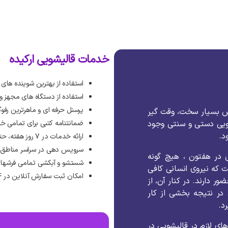
خدمات قالیشویی ارکیده
استفاده از بهترین شوینده های
استفاده از دستگاه های مجهز 
پرسنل حرفه ای و ماهرترین رفوگ
ش
بسیار
سخت،
وقت
گیر
ویی
دستی
و
سنتی
وجود
ضمانتنامه کتبی برای تمامی خ
ود
.
ارائه خدمات در ۷ روز هفته، حتی روزهای تعطیل رسمی
سرویس دهی در سراسر مناطق ته
در
هفتون
،
هیچ
گونه
شستشو و آبکشی تمامی فرشها 
ت
که
نیروی
انسانی
کافی
امکان ثبت سفارش آنلاین در ۲۴ ساعت شبانه روز
ضور
دارند
.
در
کنار
آن،
از
در
نتیجه
بخشی
از
کار
د
.
های
لازم
در
قالیشویی
در