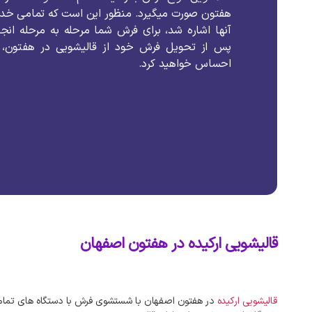
هفتون
صورت
میگیرد
.
منظور
این
است
که
تمامی
خدم
آنها
اشاره
شد،
برای
فرش
شما
مرحله
به
مرحله
انج
پس
از
تحویل
فرش
خود
از
قالیشویی
در
هفتون،
احساس
خواهید
کرد
.
قالیشویی ارکیده در هفتون اصفهان
قالیشویی
ارکیده
در
هفتون
اصفهان
با
شستشوی
فرش
با
دستگاه‌
های
تمام