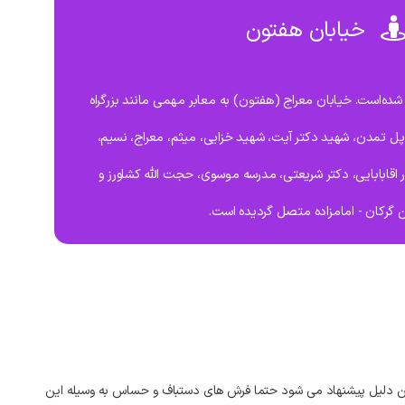
خیابان هفتون
ده‌است. خیابان معراج (هفتون) به معابر مهمی مانند بزرگراه
 پل تمدن، شهید دکتر آیت، شهید خزایی، میثم، معراج، نسیم،
 اقابابایی، دکتر شریعتی، مدرسه موسوی، حجت الله کشاورز و
گرکان - امامزاده متصل گردیده است.
ن
دلیل
پیشنهاد
می‌
شود
حتما
فرش‌
های
دستباف
و
حساس
به
وسیله
این