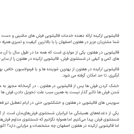
قالیشویی
ارکیده
ارائه
دهنده
خدمات
قالیشویی
فرش
های
ماشینی
و
دست
شما
مشتریان
عزیز
در
هفتون
اصفهان
را
با
بالاترین
کیفیت
و
تمیزی
همراه
ب
قالیشویی
در
هفتون
یکی
از
مواردی
است
که
همه
ما
در
طول
سال
با
آن
س
های
کمی
و
کیفی
در
شستشوی
فرش،
قالیشویی
ارکیده
در
هفتون
را
از
سایر
ق
قالیشویی
ارکیده
در
هفتون
از
بهترین
شوینده
ها
و
با
فرمولاسیون
خاص
به
آبگیری،
تا
حد
امکان
گرفته
می
شود
.
خشک
کردن
فرش
ها
پس
از
قالیشویی
در
هفتون
،
در
گرمخانه
مجهز
به
م
شدن
فرش
ها
تاثیر
گذار
نیست
به
همین
سبب
علت
تحویل
دادن
فرش
ها
سرویس
های
قالیشویی
در
هفتون
و
خشکشویی
حتی
در
ایام
تعطیل
نیز
فع
یکی
از
دغدغه‌های
همیشگی
ما
ایرانیان
شستشوی
فرش‌های‌مان
است
.
از
آ
شستشوی
فرش
پیدا
می‌کنیم
.
اما
همواره
نگرانیم
که
شستشوی
مداوم
فرش‌ها
اما
قالیشویی
ارکیده
در
هفتون
اصفهان
چه
مشخصات
و
مزایایی
دارد؟
اکنو