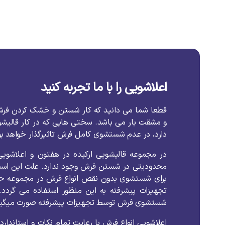
اعلاشویی را با ما تجربه کنید
قطعا
شما
می
دانید
که
کار
شستن
و
خشک
کردن
فر
و
مشقت
بار
می
باشد
.
سختی
هایی
که
در
کار
قالیش
دارد،
در
عدم
شستشوی
کامل
فرش
تاثیرگذار
خواهد
ب
در
مجموعه
قالیشویی
ارکیده
در
هفتون
و
اعلاشویی
محدودیتی
در
شستن
فرش
وجود
ندارد
.
علت
این
اس
برای
شستشوی
بدون
نقص
انواع
فرش
در
مجموعه
ح
تجهیزات
پیشرفته
به
این
منظور
استفاده
می
گردد
.
شستشوی
فرش
توسط
تجهیزات
پیشرفته
صورت
میگیر
اعلاشویی
انواع
فرش
با
رعایت
تمام
نکات
و
استاندارد