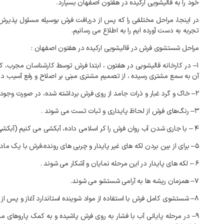
خود
را
به
قالیشویی
ارکیده
در
هفتون
اصفهان
بسپارد
.
در
اینجا،
مراحل
مختلفی
را
که
پس
از
دریافت
فرش
بوسیله
مسئول
پذیرش
تجربه
به
دست
آورده
ایم
را
به
اطلاع
می
رسانیم
.
مراحل
شستشوی
فرش
در
قالیشویی
ارکیده
در
هفتون
اصفهان
:
۱
–
در
کارخانه
قالیشویی
در
هفتون
،
ابتدا
فرش
توسط
کارشناسان
مجرب،
ک
آن
به
سمع
مشتری
رسیده
،
از
تصمیم
مشتری
مبنی
بر
اصلاح
و
رفع
آسیب
دی
۲
–
خاک
و
گرد
غبار
و
ذرات
جامد
از
روی
فرش
برداشته
شده،
در
صورت
وجود
۳
–
رنگ‌های
فرش
از
لحاظ
پایداری
و
ثبات
تست
می
شوند
.
۴
–
با
جاری
شدن
آب
روان
فرش
را
کر
اسلامی
داده،
آبکشی
می
کنیم
(
آبکشی
۵
–
برای
از
بین
بردن
لکه
های
غیر
پایدار
و
چربی
های
رونده،فرش
با
یک
ماد
۶
–
لکه
های
پایدار
در
این
مرحله
نمایان
و
آشکار
می
شوند
.
۷
–
همزمان
ریشه
ها
به
آرامی
شستشو
می
شوند
.
۸
–
شستشوی
کامل
فرش
با
استفاده
از
مواد
شوینده
استاندارد
آغاز
و
پس
از
۹
–
در
مرحله
پایانی
آب
با
فشار
به
روی
فرش
پاشیده
و
به
کمک
پاروهای
م