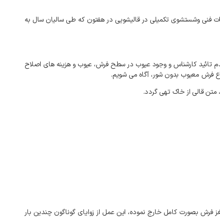
ات
فنی
وشستشوی
تکمیلی
در
قالیشویی
در
هفتون
که
طی
سالیان
سال
به
م
تائید
کارشناس
و
وجود
عیوب
در
سطح
فرش،
عیوب
و
هزینه
های
اصلاح
ع
فرش
معیوب
بدون
شور،
آگاه
می
شویم
.
متن
قالی
از
خاک
تهی
گردد
.
ز
فرش
بصورت
کامل
خارج
نموده،
این
عمل
از
زوایای
گوناگون
چندین
بار