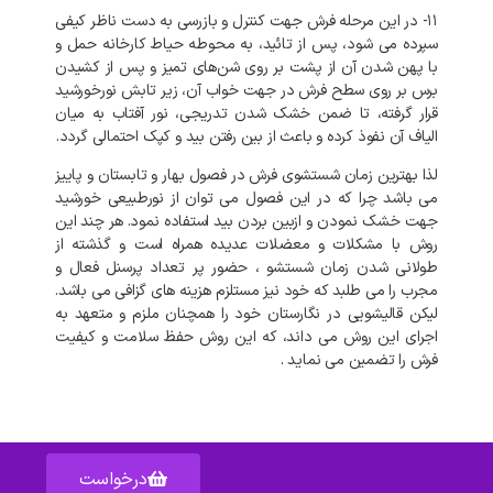
۱۱- در این مرحله فرش جهت کنترل و بازرسی به دست ناظر کیفی
سپرده می شود، پس از تائید، به محوطه حیاط کارخانه حمل و
با پهن شدن آن از پشت بر روی شن‌های تمیز و پس از کشیدن
برس بر روی سطح فرش در جهت خواب آن، زیر تابش نورخورشید
قرار گرفته، تا ضمن خشک شدن تدریجی، نور آفتاب به میان
الیاف آن نفوذ کرده و باعث از بین رفتن بید و کپک احتمالی گردد.
لذا بهترین زمان شستشوی فرش در فصول بهار و تابستان و پاییز
می باشد چرا که در این فصول می توان از نورطبیعی خورشید
جهت خشک نمودن و ازبین بردن بید استفاده نمود. هر چند این
روش با مشکلات و معضلات عدیده همراه است و گذشته از
طولانی شدن زمان شستشو ، حضور پر تعداد پرسنل فعال و
مجرب را می طلبد که خود نیز مستلزم هزینه های گزافی می باشد.
لیکن قالیشویی در نگارستان خود را همچنان ملزم و متعهد به
اجرای این روش می داند، که این روش حفظ سلامت و کیفیت
فرش را تضمین می نماید .
درخواست