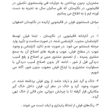
مشتریان، بدون پرداختن به جزئیات فنی وشستشوی تکمیلی در
قالیشویی در نگارستان که طی سالیان سال به تجربه به دست
آورده ایم را به اطلاع می رسانیم.
مراحل شستشوی فرش در قالیشویی ارکیده در نگارستان اصفهان
:
۱- در کارخانه
قالیشویی در نگارستان
، ابتدا فرش توسط
کارشناسان مجرب، کارشناسی شده، در صورت سلامت و تأیید وارد
مرحله شستشو می شود .در صورت عدم تائید کارشناس و وجود
عیوب در سطح فرش، عیوب و هزینه های اصلاح آن به سمع
مشتری رسیده ، از تصمیم مشتری مبنی بر اصلاح و رفع آسیب
دیدگی قبل از شور ، ادامه کار بدون اصلاح آسیب دیدگی با
مسئولیت مشتری،و یا ارجاع فرش معیوب بدون شور، آگاه می
شویم.
۲- خاک و گرد غبار و ذرات جامد از روی فرش برداشته شده، در
صورت وجود گرد و خاک در مغز آن، فرش داخل خاک گیر
مکانیکی قرار گرفته تا با چرخش دورانی، متن قالی از خاک تهی
گردد.
۳- رنگ‌های فرش از لحاظ پایداری و ثبات تست می شوند .