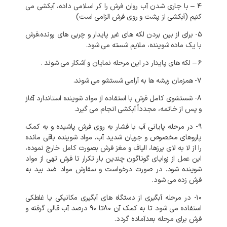
۴ – با جاری شدن آب روان فرش را کر اسلامی داده، آبکشی می
کنیم (آبکشی از پشت و روی فرش الزامی است)
۵- برای از بین بردن لکه های غیر پایدار و چربی های رونده،فرش
با یک ماده شوینده، ملایم شسته می شود.
۶ – لکه های پایدار در این مرحله نمایان و آشکار می شوند .
۷- همزمان ریشه ها به آرامی شستشو می شوند.
۸- شستشوی کامل فرش با استفاده از مواد شوینده استاندارد آغاز
و پس از خاتمه، مجدداً آبکشی انجام می گیرد.
۹- در مرحله پایانی آب با فشار به روی فرش پاشیده و به کمک
پاروهای مخصوص و جریان شدید آب، مواد شوینده باقی مانده
را از لا به لای پرزها، الیاف و مغز فرش بصورت کامل خارج نموده،
این عمل از زوایای گوناگون چندین بار تکرار تا فرش تهی از مواد
شوینده شود. در صورت درخواست و سفارش مواد ضد بید به
فرش زده می شود.
۱۰- در مرحله آبگیری از دستگاه های آبگیری مکانیکی یا غلطکی
استفاده می شود تا به کمک آن ۸۰تا ۹۰ درصد آب قالی گرفته و
فرش برای مرحله بعدآماده گردد.