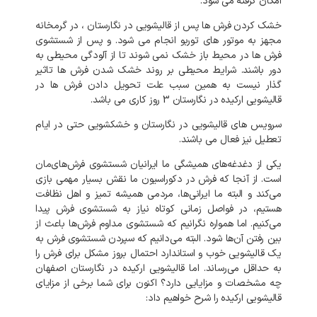
امکان گرفته می شود.
خشک کردن فرش ها پس از قالیشویی در نگارستان ، در گرمخانه
مجهز به موتور های توربو انجام می شود. و پس از شستشوی
فرش ها در محیط باز خشک نمی شوند تا از آلودگی محیطی به
دور باشند. شرایط محیطی بر روند خشک شدن فرش ها تاثیر
گذار نیست به همین سبب علت تحویل دادن فرش ها در
قالیشویی ارکیده در نگارستان 3 روز کاری می باشد.
سرویس های قالیشویی در نگارستان و خشکشویی حتی در ایام
تعطیل نیز فعال می باشند.
یکی از دغدغه‌های همیشگی ما ایرانیان شستشوی فرش‌های‌مان
است. از آنجا که فرش در دکوراسیون ما نقش بسیار مهمی بازی
می‌کند و البته ما ایرانی‌ها، مردمی همیشه تمیز و اهل نظافت
هستیم، در فواصل زمانی کوتاه نیاز به شستشوی فرش پیدا
می‌کنیم. اما همواره نگرانیم که شستشوی مداوم فرش‌ها باعث از
بین رفتن آن‌ها شود. البته می‌دانیم که سپردن شستشوی فرش به
یک قالیشویی خوب و استاندارد احتمال بروز مشکل برای فرش را
به‌ حداقل می‌رساند. اما قالیشویی ارکیده در نگارستان اصفهان
چه مشخصات و مزایایی دارد؟ اکنون برای شما برخی از مزایای
قالیشویی ارکیده را شرح خواهیم داد: