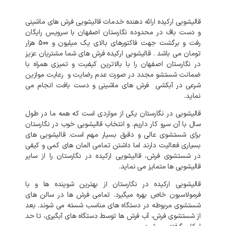
قالیشویی ارکیده ارائه دهنده خدمات قالیشویی فرش های ماشینی
و دست باف در محدوده نگارستان اصفهان با سرویس رایگان
رفت و برگشت جهت فاکتورهای بالای یک میلیون و 500 هزار
تومان می باشد . قالیشویی ارکیده فرش های شما مشتریان عزیز
در نگارستان اصفهان را با بالاترین کیفیت و تمیزی همراه با
ضمانت شستشو مجدد در صورت عدم رضایت و رعایت موازین
شرعی در آبکشی فرش های ماشینی و دست بافت انجام می
نماید.
قالیشویی در نگارستان یکی از مواردی است که همه ما در طول
سال با آن سرو کار داریم. و انتخاب قالیشویی خوب در نگارستان
برای شستشوی عالی و دقیق بسیار مهم است. قالیشویی های
بسیاری فعالیت دارند اما داشتن تمامی المان های کمی و کیفی
در شستشوی فرش، قالیشویی ارکیده در نگارستان را از سایر
قالیشویی ها متمایز می نماید.
قالیشویی ارکیده در نگارستان از بهترین شوینده ها و با
فرمولاسیون خاص بهره میگیرد. تمامی فرش ها در سالن های
شستشوی مربوطه در دستگاه های مناسب شسته می شوند. بعد
از شستشوی فرش، آب فرش ها توسط دستگاه های آبگیری، تا حد