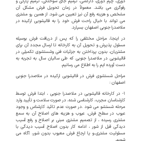
دوری، چرم دوری، دارکشی، ترمیم جای سوختگی، ترمیم پارگی و
رفوگری می باشد. معمولاً در زمان تحویل فرش مشکل آن
مشخص و هزینه رفع آن نیز تعیین می شود. از همین رو مشتری
می تواند با خیال راحت فرش خود را به قالیشویی ارکیده در
ملاصدرا جنوبی اصفهان بسپارد.
در اینجا، مراحل مختلفی را که پس از دریافت فرش بوسیله
مسئول پذیرش و تحویل آن به کارخانه تا ارسال مجدد آن برای
مشتریان، بدون پرداختن به جزئیات فنی وشستشوی تکمیلی در
قالیشویی در ملاصدرا جنوبی که طی سالیان سال به تجربه به
دست آورده ایم را به اطلاع می رسانیم.
مراحل شستشوی فرش در قالیشویی ارکیده در ملاصدرا جنوبی
اصفهان :
۱- در کارخانه
قالیشویی در ملاصدرا جنوبی
، ابتدا فرش توسط
کارشناسان مجرب، کارشناسی شده، در صورت سلامت و تأیید وارد
مرحله شستشو می شود .در صورت عدم تائید کارشناس و وجود
عیوب در سطح فرش، عیوب و هزینه های اصلاح آن به سمع
مشتری رسیده ، از تصمیم مشتری مبنی بر اصلاح و رفع آسیب
دیدگی قبل از شور ، ادامه کار بدون اصلاح آسیب دیدگی با
مسئولیت مشتری،و یا ارجاع فرش معیوب بدون شور، آگاه می
شویم.