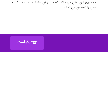
به اجرای این روش می داند، که این روش حفظ سلامت و کیفیت
فرش را تضمین می نماید .
درخواست
آدرس: اصفهان خیابان عبدالرزاق – پاساژ عبدالرزاق – واحد ۱۵۹
دسترسی سریع به :
شکایات
قوانین
مناطق تحت پوشش