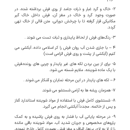
۲- خاک و گرد غبار و ذرات جامد از روی فرش برداشته شده، در
صورت وجود گرد و خاک در مغز آن، فرش داخل خاک گیر
مکانیکی قرار گرفته تا با چرخش دورانی، متن قالی از خاک تهی
گردد.
۳- رنگ‌های فرش از لحاظ پایداری و ثبات تست می شوند .
۴ – با جاری شدن آب روان فرش را کر اسلامی داده، آبکشی می
کنیم (آبکشی از پشت و روی فرش الزامی است)
۵- برای از بین بردن لکه های غیر پایدار و چربی های رونده،فرش
با یک ماده شوینده، ملایم شسته می شود.
۶ – لکه های پایدار در این مرحله نمایان و آشکار می شوند .
۷- همزمان ریشه ها به آرامی شستشو می شوند.
۸- شستشوی کامل فرش با استفاده از مواد شوینده استاندارد آغاز
و پس از خاتمه، مجدداً آبکشی انجام می گیرد.
۹- در مرحله پایانی آب با فشار به روی فرش پاشیده و به کمک
پاروهای مخصوص و جریان شدید آب، مواد شوینده باقی مانده
را از لا به لای پرزها، الیاف و مغز فرش بصورت کامل خارج نموده،