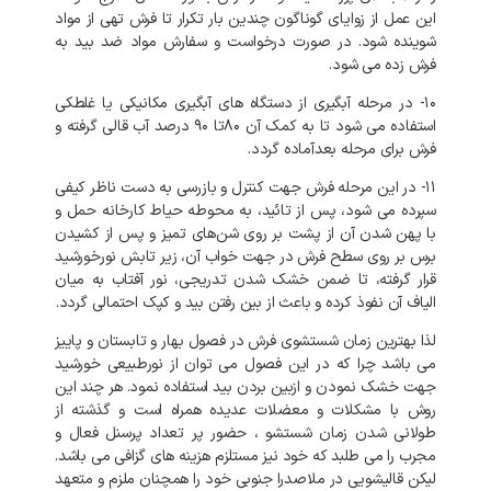
این عمل از زوایای گوناگون چندین بار تکرار تا فرش تهی از مواد
شوینده شود. در صورت درخواست و سفارش مواد ضد بید به
فرش زده می شود.
۱۰- در مرحله آبگیری از دستگاه های آبگیری مکانیکی یا غلطکی
استفاده می شود تا به کمک آن ۸۰تا ۹۰ درصد آب قالی گرفته و
فرش برای مرحله بعدآماده گردد.
۱۱- در این مرحله فرش جهت کنترل و بازرسی به دست ناظر کیفی
سپرده می شود، پس از تائید، به محوطه حیاط کارخانه حمل و
با پهن شدن آن از پشت بر روی شن‌های تمیز و پس از کشیدن
برس بر روی سطح فرش در جهت خواب آن، زیر تابش نورخورشید
قرار گرفته، تا ضمن خشک شدن تدریجی، نور آفتاب به میان
الیاف آن نفوذ کرده و باعث از بین رفتن بید و کپک احتمالی گردد.
لذا بهترین زمان شستشوی فرش در فصول بهار و تابستان و پاییز
می باشد چرا که در این فصول می توان از نورطبیعی خورشید
جهت خشک نمودن و ازبین بردن بید استفاده نمود. هر چند این
روش با مشکلات و معضلات عدیده همراه است و گذشته از
طولانی شدن زمان شستشو ، حضور پر تعداد پرسنل فعال و
مجرب را می طلبد که خود نیز مستلزم هزینه های گزافی می باشد.
لیکن قالیشویی در ملاصدرا جنوبی خود را همچنان ملزم و متعهد