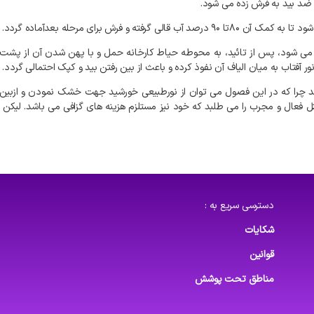
ضد
بید
به
فرش
زده
می
شود
.
شود
تا
به
کمک
آن
۸۰تا
۹۰
درصد
آب
قالی
گرفته
و
فرش
برای
مرحله
بعدآماده
گردد
.
می
شود،
پس
از
تائید،
به
محوطه
حیاط
کارخانه
حمل
و
با
پهن
شدن
آن
از
پشت
ور
آفتاب
به
میان
الیاف
آن
نفوذ
کرده
و
باعث
از
بین
رفتن
بید
و
کپک
احتمالی
گردد
.
د
چرا
که
در
این
فصول
می
توان
از
نورطبیعی
خورشید
جهت
خشک
نمودن
و
ازبین
ل
فعال
و
مجرب
را
می
طلبد
که
خود
نیز
مستلزم
هزینه
های
گزافی
می
باشد
.
لیکن
دسترسی سریع به :
شکایات
قوانین
مناطق تحت پوشش