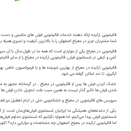
قالیشویی
ارکیده
ارائه
دهنده
خدمات
قالیشویی
فرش
های
ماشینی
و
دست
شما
مشتریان
عزیز
در
معراج
اصفهان
را
با
بالاترین
کیفیت
و
تمیزی
همراه
با
قالیشویی
در
معراج
یکی
از
مواردی
است
که
همه
ما
در
طول
سال
با
آن
سرو
کمی
و
کیفی
در
شستشوی
فرش،
قالیشویی
ارکیده
در
معراج
را
از
سایر
قالیش
قالیشویی
ارکیده
در
معراج
از
بهترین
شوینده
ها
و
با
فرمولاسیون
خاص
بهر
آبگیری،
تا
حد
امکان
گرفته
می
شود
.
خشک
کردن
فرش
ها
پس
از
قالیشویی
در
معراج
،
در
گرمخانه
مجهز
به
مو
شدن
فرش
ها
تاثیر
گذار
نیست
به
همین
سبب
علت
تحویل
دادن
فرش
ها
سرویس
های
قالیشویی
در
معراج
و
خشکشویی
حتی
در
ایام
تعطیل
نیز
فعا
یکی
از
دغدغه‌های
همیشگی
ما
ایرانیان
شستشوی
فرش‌های‌مان
است
.
از
آ
شستشوی
فرش
پیدا
می‌کنیم
.
اما
همواره
نگرانیم
که
شستشوی
مداوم
فرش‌ها
اما
قالیشویی
ارکیده
در
معراج
اصفهان
چه
مشخصات
و
مزایایی
دارد؟
اکنو