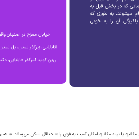
اتی
که
در
بخش
قبل
به
ام
میشوند
.
به
طوری
که
پاکیزگی
آن
را
به
خوبی
خیابان معراج در اصفهان واقع
اقابابایی، زیرگذر تمدن، پل تمد
زرین کوب، کنارگذر اقابابایی، د
مکانیزه
یا
نیمه
مکانیزه
امکان
آسیب
به
فرش
را
به
حداقل
ممکن
می‌رساند
.
به‌
همی