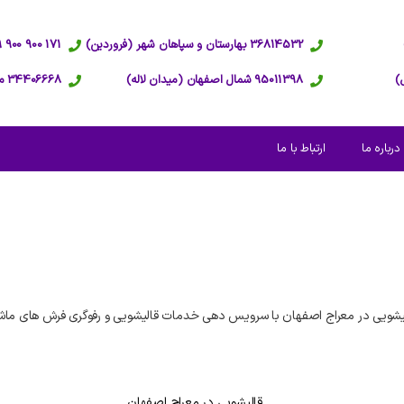
36814532 بهارستان و سپاهان شهر (فروردین)
171 900 900 09 پاسخگویی 24 ساعته
95011398 شمال اصفهان (میدان لاله)
34406668 مرکز اصفهان (عبدالرزاق)
درباره ما
ارتباط با ما
شویی در معراج اصفهان با سرویس دهی خدمات قالیشویی و رفوگری فرش های ماشی