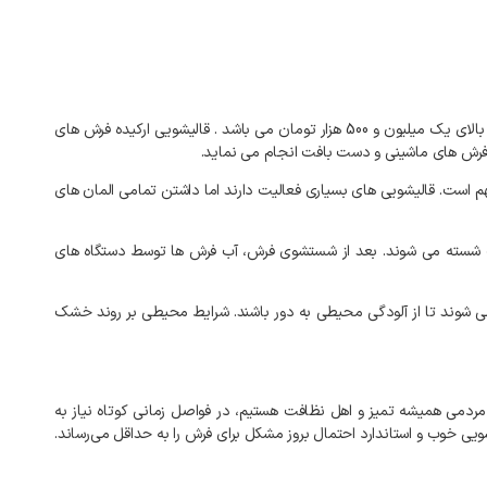
بالای
یک میلیون و 500 هزار تومان
می
باشد
.
قالیشویی
ارکیده
فرش
های
رش
های
ماشینی
و
دست
بافت
انجام
می
نماید
.
م
است
.
قالیشویی
های
بسیاری
فعالیت
دارند
اما
داشتن
تمامی
المان
های
شسته
می
شوند
.
بعد
از
شستشوی
فرش،
آب
فرش
ها
توسط
دستگاه
های
ی
شوند
تا
از
آلودگی
محیطی
به
دور
باشند
.
شرایط
محیطی
بر
روند
خشک
مردمی
همیشه
تمیز
و
اهل
نظافت
هستیم،
در
فواصل
زمانی
کوتاه
نیاز
به
ویی
خوب
و
استاندارد
احتمال
بروز
مشکل
برای
فرش
را
به‌
حداقل
می‌رساند
.