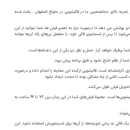
تجربه
بالای
متخصصین
ما
در
قالیشویی
در
معراج
اصفهان
،
باعث
شده
نیز
پوشش
می‌
دهد
تا
درصورت
نیاز
به
تعمیر
فرش‌
ها،
شما
بتوانید
از
این
ی‌شود
تا
پس
از
شستشوی
قالی
خود،
با
معضل
پرزهای
زائد
آن‌ها
مواجه
ما
برطرف
خواهد
کرد
.
حمل
و
نقل
نیز
یکی
از
این
دغدغه‌ها
است
.
شما
از
نظم
خارج
نشود
و
طبق
برنامه
پیش
برود
.
ری
کارشناسانه
است
.
قالیشویی
ارکیده
این
معاینه
را
انجام
داده
و
درصورت
آسیب
ناشی
از
چه
مشکلی
بوده
تا
مجدد
ایجاد
نشود
.
حویل
فرش
طول
می‌کشد
.
یشویی‌ها
است
.
معمولا
فرش‌های
شما
در
این
زمان
بین
۷۲
تا
۹۶
ساعت
به
‌شوند
.
یک
قالی
به
برخی
شوینده‌ها،
از
آن‌ها
برای
شستشویش
استفاده
نشود
.
این