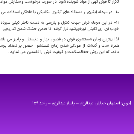
تکرار
تا
فرش
تهی
از
مواد
شوینده
شود
.
در
صورت
درخواست
و
سفارش
مواد
۱۰
–
در
مرحله
آبگیری
از
دستگاه
های
آبگیری
مکانیکی
یا
غلطکی
استفاده
می
۱۱
–
در
این
مرحله
فرش
جهت
کنترل
و
بازرسی
به
دست
ناظر
کیفی
سپرده
خواب
آن،
زیر
تابش
نورخورشید
قرار
گرفته،
تا
ضمن
خشک
شدن
تدریجی،
ن
لذا
بهترین
زمان
شستشوی
فرش
در
فصول
بهار
و
تابستان
و
پاییز
می
باش
همراه
است
و
گذشته
از
طولانی
شدن
زمان
شستشو
،
حضور
پر
تعداد
پرسن
داند،
که
این
روش
حفظ
سلامت
و
کیفیت
فرش
را
تضمین
می
نماید
.
آدرس: اصفهان خیابان عبدالرزاق – پاساژ عبدالرزاق – واحد ۱۵۹