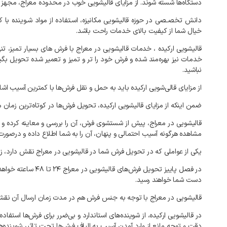
دستگاه‌ها
شسته
شوند
.
از
مزایای
قالیشویی
خوب
در
محدوده
معراج،
مجهز
دانش
تخصـصی
در
حوزه
قالیشویی
مکانیزه،
اسـتفاده
از
مواد
شـوینده
با
ک
خیال
شما
از
کیفیت
بالای
خدمات
راحت
باشد
.
قالیشویی
ارکیده
،
خدمات
قالیشویی
در
معراج
با
فرش
های
بسیار
تمیز،
تنه
خدمات
نیز
بهره‌مند
شده
و
فرش
خود
را
تر
و
تمیز
و
تعمیر
شده
تحویل
بگی
نباشید
.
از
مزایای
قالی‌شویی
ارکیده
باید
به
حمل
و
نقل
فرش‌ها
با
کمترین
آسیب
اشا
ضمن
اینکه
از
مزایای
قالیشویی
ارکیده،
تحویل
فرش‌ها
در
کوتاه‌ترین
زمان
م
قالیشویی
در
معراج،
پیش
از
شستشوی
فرش،
آن
را
بررسی
و
معاینه
کرده
و
مشاهده
هرگونه
آسیب
احتمالی
و
پنهان،
آن
را
به
شما
اطلاع
داده
و
درصورت
یکی
از
عواملی
که
در
تحویل
فرش
شما
در
قالیشویی
در
معراج
نقش
دارد،
ز
در
فصل
پاییز
تحویل
فرش‌های
قالیشویی
در
معراج
۲۴
تا
۴۸
ساعته
خواهد
دست
شما
خواهند
رسید
.
قالیشویی
در
معراج
با
توجه
به
جنس
فرش
هم
در
مدت
زمان
ارسال
آن
نق
در
قالیشویی
ارکیده،
از
شوینده‌های
استاندارد
و
بی‌ضرر
برای
فرش‌ها
استفاده
دقت
و
توجه
مانع
از
وارد
آمدن
آسیب
به
الیاف
فرش‌ها
تحت
تاثیر
شوینده‌ه