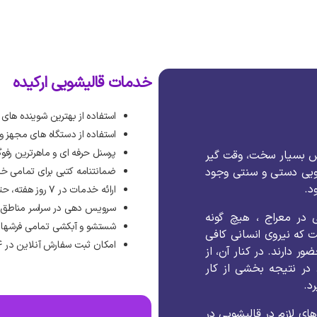
خدمات قالیشویی ارکیده
استفاده از بهترین شوینده های
استفاده از دستگاه های مجهز 
پرسنل حرفه ای و ماهرترین رفوگ
ش
بسیار
سخت،
وقت
گیر
ویی
دستی
و
سنتی
وجود
ضمانتنامه کتبی برای تمامی خ
ود
.
ارائه خدمات در ۷ روز هفته، حتی روزهای تعطیل رسمی
سرویس دهی در سراسر مناطق ته
در
معراج
،
هیچ
گونه
شستشو و آبکشی تمامی فرشها 
ت
که
نیروی
انسانی
کافی
امکان ثبت سفارش آنلاین در ۲۴ ساعت شبانه روز
ضور
دارند
.
در
کنار
آن،
از
در
نتیجه
بخشی
از
کار
د
.
های
لازم
در
قالیشویی
در