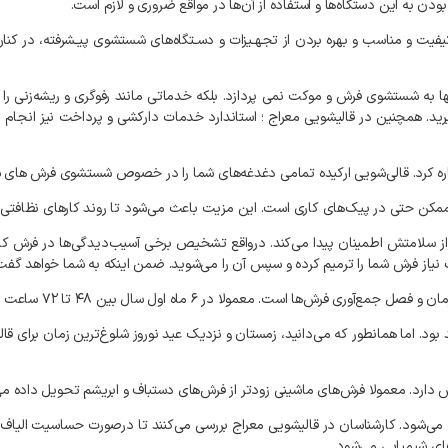
بودن
به
این
دستگاه‌ها
و
استفاده
از
آن‌ها
در
مواقع
ضروری
و
لازم
است
.
یفیت
و
مناسب
و
بهره
بردن
از
تجهـیزات
و
دسـتگاه‌های
شستشوی
پیـشرفته،
در
کنار
ا
به
شستشوی
فرش
و
موکت
نمی‌
پردازد
.
بلکه
خدماتی
مانند
رفوگری
و
ریشه‌زنی
را
رید
.
همچنین
در
قالیشویی
معراج
؛
استاندارد
خدمات
دارکشی
و
پرداخت
نیز
انجام
م
ره
کرد
.
قالی‌شویی
ارکیده
تمامی
دغدغه‌های
شما
را
در
خصوص
شستشوی
فرش‌
های
ش
مکن
حتی
در
پیک‌های
کاری
است
.
این
مزیت
باعث
می‌شود
تا
روند
کارهای
نظافتی
از
سلامتش
اطمینان
پیدا
می‌کند
.
درواقع
تشخیص
برخی
آسیب‌دیدگی‌ها
در
فرش
کا
نیاز
فرش
شما
را
ترمیم
کرده
و
سپس
آن
را
می‌شوید
.
ضمن
اینکه
به
شما
خواهد
گفت
مان
و
فصل
جمع‌آوری
فرش‌ها
است
.
معمولا
در
۶
ماه
اول
سال
بین
۴۸
تا
۷۲
ساعت
ت
بود
.
اما
همانطور
که
می‌دانید،
زمستان
و
نزدیک
عید
نوروز
شلوغ‌ترین
زمان
برای
قال
ش
دارد
.
معمولا
فرش‌های
ماشینی
زودتر
از
فرش‌های
دستباف
و
ابریشم
تحویل
داده
می
می‌شود
.
کارشناسان
در
قالیشویی
معراج
بررسی
می‌کنند
تا
درصورت
حساسیت
الیاف
ای
شیمیایی
می‌شود
.