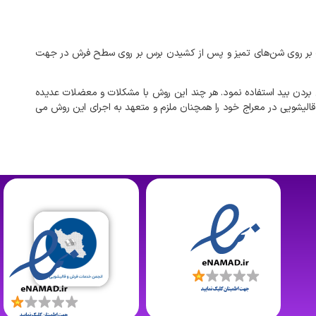
بر
روی
شن‌های
تمیز
و
پس
از
کشیدن
برس
بر
روی
سطح
فرش
در
جهت
بردن
بید
استفاده
نمود
.
هر
چند
این
روش
با
مشکلات
و
معضلات
عدیده
قالیشویی
در
معراج
خود
را
همچنان
ملزم
و
متعهد
به
اجرای
این
روش
می