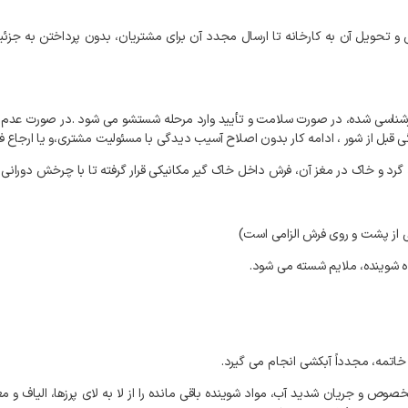
و
تحویل
آن
به
کارخانه
تا
ارسال
مجدد
آن
برای
مشتریان،
بدون
پرداختن
به
جزئی
شناسی
شده،
در
صورت
سلامت
و
تأیید
وارد
مرحله
شستشو
می
شود
.
در
صورت
عدم
ی
قبل
از
شور
،
ادامه
کار
بدون
اصلاح
آسیب
دیدگی
با
مسئولیت
مشتری،و
یا
ارجاع
ف
گرد
و
خاک
در
مغز
آن،
فرش
داخل
خاک
گیر
مکانیکی
قرار
گرفته
تا
با
چرخش
دورانی،
از
پشت
و
روی
فرش
الزامی
است
)
ه
شوینده،
ملایم
شسته
می
شود
.
خاتمه،
مجدداً
آبکشی
انجام
می
گیرد
.
خصوص
و
جریان
شدید
آب،
مواد
شوینده
باقی
مانده
را
از
لا
به
لای
پرزها،
الیاف
و
مغ