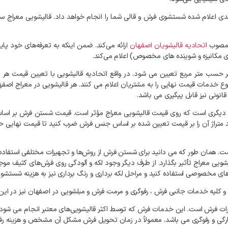
دی
اعلام
شده
شستشوی
فرش
و
قالی
شما
را
انجام
خواهد
داد
.
قالیشویی
معراج
س
صوب
اتحادیه
قالیشویان
اصفهان
ارائه
می‌کند
.
ضمن
اینکه
به
تعرفه‌های
خود
پای
ی
مکانیزه
و
شوینده‌
های
مخصوص
)
اعلام
می‌کند
.
حسب
متر
مربع
تعیین
می
شود
.
در
واقع
اتحادیه
قالیشویی
با
تعیین
قیمت
هر
م
وع
خدمات
قیمت
نهایی
را
به
مشتریان
اعلام
می
کنند
.
هر
قالیشویی
در
معراج
اصفه
قانونی
نیز
قابل
پیگیری
می
باشد
.
دیگری
است
که
روی
قیمت
قالیشویی
معراج
مؤثر
است
.
قیمت
شستن
فرش
بر
اسا
متراژ
آن
را
بر
قیمت
تعیین
شده
بر
اساس
جنس
فرش
ضرب
کنید
تا
قیمت
نهایی
ح
ت
.
همان
طور
که
می
دانید
برای
شستن
فرش
از
روش‌ها
و
تجهیزات
مختلفی
استفاده
یشویی
معراج
تأثیر
بگذارد
.
از
طرف
دیگر
وجود
لکه
و
آلودگی
روی
فرش‌های
کثیف
موج
های
مخصوصی
استفاده
کنید
و
مراحل
لکه
برداری
و
رنگ
برداری
نیز
به
هزینه
شستشو
و
کلیه
خدمات
جانبی
فرش
،
رفوگری
و
مرمت
فرش
و
مبلشویی
در
اصفهان
نیز
در
این
ات
فرش
است
.
این
خدمات
فرش
که
توسط
اکثر
قالیشویی‌های
معتبر
انجام
می
شود،
رگی
و
رفوگری
می
باشد
.
معمولاً
در
زمان
تحویل
فرش
مشکل
آن
مشخص
و
هزینه
رف