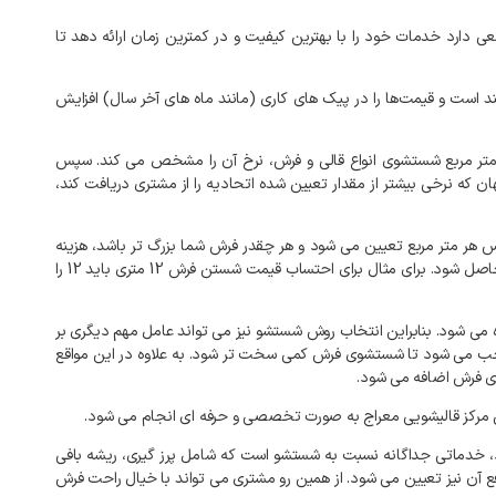
عی
دارد
خدمات
خود
را
با
بهترین
کیفیت
و
در
کمترین
زمان
ارائه
دهد
تا
ند
است
و
قیمت‌ها
را
در
پیک‌
های
کاری
(
مانند
ماه‌
های
آخر
سال
)
افزایش
تر
مربع
شستشوی
انواع
قالی
و
فرش،
نرخ
آن
را
مشخص
می
کند
.
سپس
ان
که
نرخی
بیشتر
از
مقدار
تعیین
شده
اتحادیه
را
از
مشتری
دریافت
کند،
س
هر
متر
مربع
تعیین
می
شود
و
هر
چقدر
فرش
شما
بزرگ
تر
باشد،
هزینه
اصل
شود
.
برای
مثال
برای
احتساب
قیمت
شستن
فرش
12
متری
باید
12
را
می
شود
.
بنابراین
انتخاب
روش
شستشو
نیز
می
تواند
عامل
مهم
دیگری
بر
ب
می
شود
تا
شستشوی
فرش
کمی
سخت
تر
شود
.
به
علاوه
در
این
مواقع
ی
فرش
اضافه
می
شود
.
مرکز
قالیشویی
معراج
به
صورت
تخصصی
و
حرفه
ای
انجام
می
شود
.
خدماتی
جداگانه
نسبت
به
شستشو
است
که
شامل
پرز
گیری،
ریشه
بافی
ع
آن
نیز
تعیین
می
شود
.
از
همین
رو
مشتری
می
تواند
با
خیال
راحت
فرش