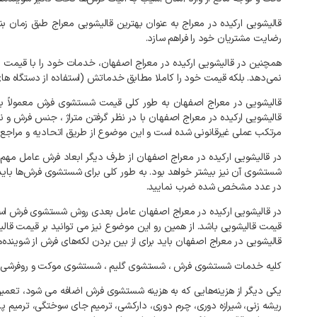
قالیشویی
ارکیده
در
معراج
به
عنوان
بهترین
قالیشویی
معراج
طبق
زمان
بن
رضایت
مشتریان
خود
را
فراهم
سازد
.
همچنین
در
قالیشویی
ارکیده
در
معراج
اصفهان،
خدمات
خود
را
با
قیمت
م
نمی‌دهد
.
بلکه
قیمت
خود
را
کاملا
مطابق
خدماتش
(
استفاده
از
دستگاه
ها
قالیشویی
در
معراج
اصفهان
به
طور
کلی
قیمت
شستشوی
فرش
معمولاً
بر
قالیشویی
ارکیده
در
معراج
اصفهان
با
در
نظر
گرفتن
متراژ
،
جنس
فرش
و
ن
مرتکب
عملی
غیرقانونی
شده
است
و
این
موضوع
از
طریق
اتحادیه
و
مراجع
در
قالیشویی
ارکیده
در
معراج
اصفهان
از
طرف
دیگر
ابعاد
فرش
عامل
مهم
شستشوی
آن
نیز
بیشتر
خواهد
بود
.
به
طور
کلی
برای
شستشوی
فرش‌ها
باید
در
عدد
مشخص
شده
ضرب
نمایید
.
در
قالیشویی
ارکیده
در
معراج
اصفهان
عامل
بعدی
روش
شستشوی
فرش
اس
قیمت
قالیشویی
باشد
.
از
همین
رو
این
موضوع
نیز
می
توانید
بر
قیمت
قال
قالیشویی
در
معراج
اصفهان
باید
برای
از
بین
بردن
لکه‌های
فرش
از
شوینده‌
کلیه
خدمات
شستشوی
فرش
،
شستشوی
گلیم
،
شستشوی
موکت
و
روفرشی
یکی
دیگر
از
هزینه‌هایی
که
به
هزینه
شستشوی
فرش
اضافه
می
شود،
تعمیر
ریشه
زنی،
شیرازه
دوری،
چرم
دوری،
دارکشی،
ترمیم
جای
سوختگی،
ترمیم
پا