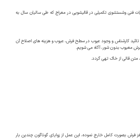
ات
فنی
وشستشوی
تکمیلی
در
قالیشویی
در
معراج
که
طی
سالیان
سال
به
تائید
کارشناس
و
وجود
عیوب
در
سطح
فرش،
عیوب
و
هزینه
های
اصلاح
آن
رش
معیوب
بدون
شور،
آگاه
می
شویم
.
متن
قالی
از
خاک
تهی
گردد
.
ز
فرش
بصورت
کامل
خارج
نموده،
این
عمل
از
زوایای
گوناگون
چندین
بار