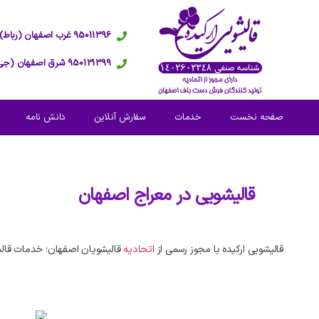
95011396 غرب اصفهان (رباط)
950131399 شرق اصفهان (جی)
صفحه نخست
خدمات
سفارش آنلاین
دانش نامه
قالیشویی در
معراج اصفهان
قالیشویی ارکیده با مجوز رسمی از
اتحادیه
قالیشویان اصفهان؛ خدمات قالی