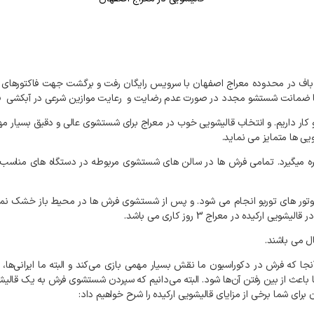
باف
در
محدوده
معراج
اصفهان
با
سرویس
رایگان
رفت
و
برگشت
جهت
فاکتورهای
ضمانت
شستشو
مجدد
در
صورت
عدم
رضایت
و
رعایت
موازین
شرعی
در
آبکشی
ف
کار
داریم
.
و
انتخاب
قالیشویی
خوب
در
معراج
برای
شستشوی
عالی
و
دقیق
بسیار
مه
ویی
ها
متمایز
می
نماید
.
ه
میگیرد
.
تمامی
فرش
ها
در
سالن
های
شستشوی
مربوطه
در
دستگاه
های
مناسب
تور
های
توربو
انجام
می
شود
.
و
پس
از
شستشوی
فرش
ها
در
محیط
باز
خشک
نم
در
قالیشویی
ارکیده
در
معراج
3
روز
کاری
می
باشد
.
ل
می
باشند
.
نجا
که
فرش
در
دکوراسیون
ما
نقش
بسیار
مهمی
بازی
می‌کند
و
البته
ما
ایرانی‌ها،
باعث
از
بین
رفتن
آن‌ها
شود
.
البته
می‌دانیم
که
سپردن
شستشوی
فرش
به
یک
قالیش
ن
برای
شما
برخی
از
مزایای
قالیشویی
ارکیده
را
شرح
خواهیم
داد
: