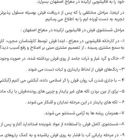
خود
را
به
قالیشویی
ارکیده
در
معراج
اصفهان
بسپارد
.
در
اینجا،
مراحل
مختلفی
را
که
پس
از
دریافت
فرش
بوسیله
مسئول
پذیرش
تجربه
به
دست
آورده
ایم
را
به
اطلاع
می
رسانیم
.
مراحل
شستشوی
فرش
در
قالیشویی
ارکیده
در
معراج
اصفهان
:
۱
–
در
کارخانه
قالیشویی
در
معراج
،
ابتدا
فرش
توسط
کارشناسان
مجرب،
کار
به
سمع
مشتری
رسیده
،
از
تصمیم
مشتری
مبنی
بر
اصلاح
و
رفع
آسیب
دیدگ
۲
–
خاک
و
گرد
غبار
و
ذرات
جامد
از
روی
فرش
برداشته
شده،
در
صورت
وجود
۳
–
رنگ‌های
فرش
از
لحاظ
پایداری
و
ثبات
تست
می
شوند
.
۴
–
با
جاری
شدن
آب
روان
فرش
را
کر
اسلامی
داده،
آبکشی
می
کنیم
(
آبکشی
۵
–
برای
از
بین
بردن
لکه
های
غیر
پایدار
و
چربی
های
رونده،فرش
با
یک
ماد
۶
–
لکه
های
پایدار
در
این
مرحله
نمایان
و
آشکار
می
شوند
.
۷
–
همزمان
ریشه
ها
به
آرامی
شستشو
می
شوند
.
۸
–
شستشوی
کامل
فرش
با
استفاده
از
مواد
شوینده
استاندارد
آغاز
و
پس
از
۹
–
در
مرحله
پایانی
آب
با
فشار
به
روی
فرش
پاشیده
و
به
کمک
پاروهای
م