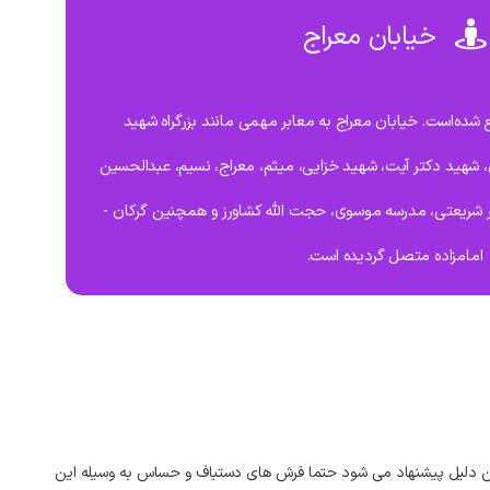
خیابان معراج
 شده‌است. خیابان معراج به معابر مهمی مانند بزرگراه شهید
ن، شهید دکتر آیت، شهید خزایی، میثم، معراج، نسیم، عبدالحسین
کتر شریعتی، مدرسه موسوی، حجت الله کشاورز و همچنین گرکان -
امامزاده متصل گردیده است.
ن
دلیل
پیشنهاد
می‌
شود
حتما
فرش‌
های
دستباف
و
حساس
به
وسیله
این