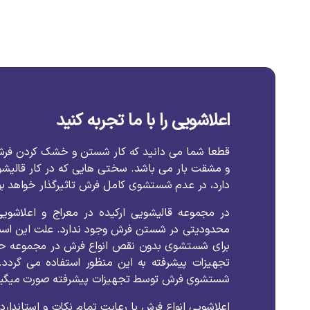
اعلاشویی را با ما تجربه کنید
قطعا
شما
می
دانید
که
کار
شستن
و
خشک
کردن
فر
و
مشقت
بار
می
باشد
.
سختی
هایی
که
در
کار
قالیش
دارد،
در
عدم
شستشوی
کامل
فرش
تاثیرگذار
خواهد
ب
در
مجموعه
قالیشویی
ارکیده
در
معراج
و
اعلاشویی
محدودیتی
در
شستن
فرش
وجود
ندارد
.
علت
این
اس
برای
شستشوی
بدون
نقص
انواع
فرش
در
مجموعه
ح
تجهیزات
پیشرفته
به
این
منظور
استفاده
می
گردد
.
شستشوی
فرش
توسط
تجهیزات
پیشرفته
صورت
میگیر
اعلاشویی
انواع
فرش
با
رعایت
تمام
نکات
و
استاندارد