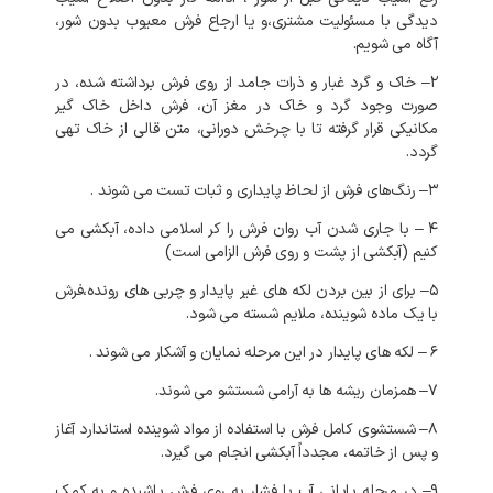
دیدگی
با
مسئولیت
مشتری،و
یا
ارجاع
فرش
معیوب
بدون
شور،
آگاه
می
شویم
.
۲
–
خاک
و
گرد
غبار
و
ذرات
جامد
از
روی
فرش
برداشته
شده،
در
صورت
وجود
گرد
و
خاک
در
مغز
آن،
فرش
داخل
خاک
گیر
مکانیکی
قرار
گرفته
تا
با
چرخش
دورانی،
متن
قالی
از
خاک
تهی
گردد
.
۳
–
رنگ‌های
فرش
از
لحاظ
پایداری
و
ثبات
تست
می
شوند
.
۴
–
با
جاری
شدن
آب
روان
فرش
را
کر
اسلامی
داده،
آبکشی
می
کنیم
(
آبکشی
از
پشت
و
روی
فرش
الزامی
است
)
۵
–
برای
از
بین
بردن
لکه
های
غیر
پایدار
و
چربی
های
رونده،فرش
با
یک
ماده
شوینده،
ملایم
شسته
می
شود
.
۶
–
لکه
های
پایدار
در
این
مرحله
نمایان
و
آشکار
می
شوند
.
۷
–
همزمان
ریشه
ها
به
آرامی
شستشو
می
شوند
.
۸
–
شستشوی
کامل
فرش
با
استفاده
از
مواد
شوینده
استاندارد
آغاز
و
پس
از
خاتمه،
مجدداً
آبکشی
انجام
می
گیرد
.
۹
–
در
مرحله
پایانی
آب
با
فشار
به
روی
فرش
پاشیده
و
به
کمک