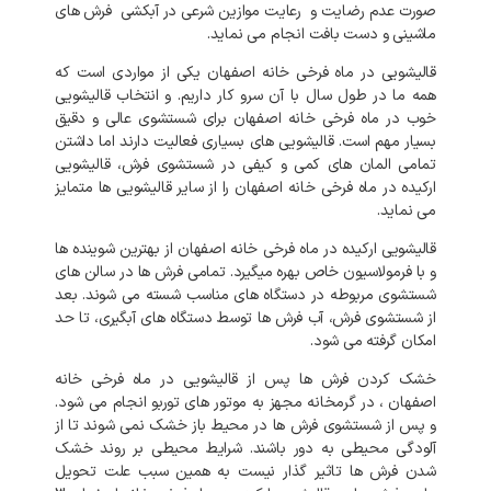
صورت
عدم
رضایت
و
رعایت
موازین
شرعی
در
آبکشی
فرش
های
ماشینی
و
دست
بافت
انجام
می
نماید
.
قالیشویی
در
ماه فرخی خانه اصفهان
یکی
از
مواردی
است
که
همه
ما
در
طول
سال
با
آن
سرو
کار
داریم
.
و
انتخاب
قالیشویی
خوب
در
ماه فرخی خانه اصفهان
برای
شستشوی
عالی
و
دقیق
بسیار
مهم
است
.
قالیشویی
های
بسیاری
فعالیت
دارند
اما
داشتن
تمامی
المان
های
کمی
و
کیفی
در
شستشوی
فرش،
قالیشویی
ارکیده
در
ماه فرخی خانه اصفهان
را
از
سایر
قالیشویی
ها
متمایز
می
نماید
.
قالیشویی
ارکیده
در
ماه فرخی خانه اصفهان
از
بهترین
شوینده
ها
و
با
فرمولاسیون
خاص
بهره
میگیرد
.
تمامی
فرش
ها
در
سالن
های
شستشوی
مربوطه
در
دستگاه
های
مناسب
شسته
می
شوند
.
بعد
از
شستشوی
فرش،
آب
فرش
ها
توسط
دستگاه
های
آبگیری،
تا
حد
امکان
گرفته
می
شود
.
خشک
کردن
فرش
ها
پس
از
قالیشویی
در
ماه فرخی خانه
اصفهان
،
در
گرمخانه
مجهز
به
موتور
های
توربو
انجام
می
شود
.
و
پس
از
شستشوی
فرش
ها
در
محیط
باز
خشک
نمی
شوند
تا
از
آلودگی
محیطی
به
دور
باشند
.
شرایط
محیطی
بر
روند
خشک
شدن
فرش
ها
تاثیر
گذار
نیست
به
همین
سبب
علت
تحویل