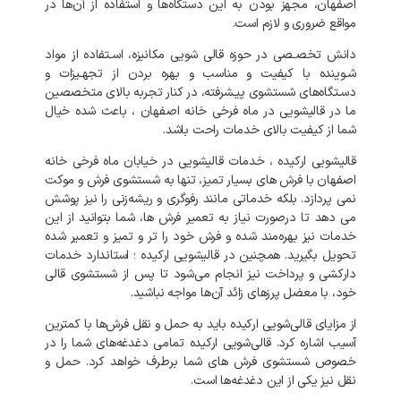
اصفهان،
مجهز
بودن
به
این
دستگاه‌ها
و
استفاده
از
آن‌ها
در
مواقع
ضروری
و
لازم
است
.
دانش
تخصـصی
در
حوزه
قالی
شویی
مکانیزه،
اسـتفاده
از
مواد
شـوینده
با
کیفیت
و
مناسب
و
بهره
بردن
از
تجهـیزات
و
دسـتگاه‌های
شستشوی
پیـشرفته،
در
کنار
تجربه
بالای
متخصصین
ما
در
قالیشویی
در
ماه فرخی خانه اصفهان
،
باعث
شده
خیال
شما
از
کیفیت
بالای
خدمات
راحت
باشد
.
قالیشویی
ارکیده
،
خدمات
قالیشویی
در
خیابان
ماه فرخی خانه
اصفهان
با
فرش
های
بسیار
تمیز،
تنها
به
شستشوی
فرش
و
موکت
نمی‌
پردازد
.
بلکه
خدماتی
مانند
رفوگری
و
ریشه‌زنی
را
نیز
پوشش
می‌
دهد
تا
درصورت
نیاز
به
تعمیر
فرش‌
ها،
شما
بتوانید
از
این
خدمات
نیز
بهره‌مند
شده
و
فرش
خود
را
تر
و
تمیز
و
تعمیر
شده
تحویل
بگیرید
.
همچنین
در
قالیشویی
ارکیده
؛
استاندارد
خدمات
دارکشی
و
پرداخت
نیز
انجام
می‌شود
تا
پس
از
شستشوی
قالی
خود،
با
معضل
پرزهای
زائد
آن‌ها
مواجه
نباشید
.
از
مزایای
قالی‌شویی
ارکیده
باید
به
حمل
و
نقل
فرش‌ها
با
کمترین
آسیب
اشاره
کرد
.
قالی‌شویی
ارکیده
تمامی
دغدغه‌های
شما
را
در
خصوص
شستشوی
فرش‌
های
شما
برطرف
خواهد
کرد
.
حمل
و
نقل
نیز
یکی
از
این
دغدغه‌ها
است
.