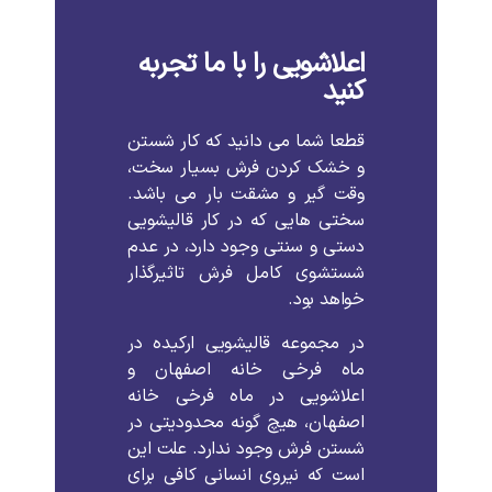
اعلاشویی را با ما تجربه
کنید
قطعا
شما
می
دانید
که
کار
شستن
و
خشک
کردن
فرش
بسیار
سخت،
وقت
گیر
و
مشقت
بار
می
باشد
.
سختی
هایی
که
در
کار
قالیشویی
دستی
و
سنتی
وجود
دارد،
در
عدم
شستشوی
کامل
فرش
تاثیرگذار
خواهد
بود
.
در
مجموعه
قالیشویی
ارکیده
در
ماه فرخی خانه اصفهان
و
اعلاشویی
در
ماه فرخی خانه
اصفهان،
هیچ
گونه
محدودیتی
در
شستن
فرش
وجود
ندارد
.
علت
این
است
که
نیروی
انسانی
کافی
برای