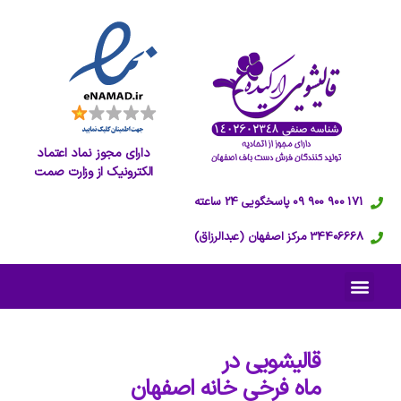
دارای مجوز نماد اعتماد
الکترونیک از وزارت صمت
171 900 900 09 پاسخگویی 24 ساعته
34406668 مرکز اصفهان (عبدالرزاق)
قالیشویی در
ماه فرخی خانه اصفهان