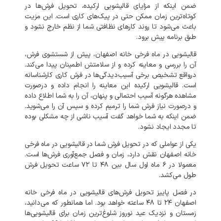
ضمن
اینکه
از
مزایای
قالیشویی
ارکیده،
تحویل
فرش‌ها
در
کوتاه‌ترین
زمان
ممکن
حتی
در
پیک‌های
کاری
است
.
این
مزیت
باعث
می‌شود
تا
روند
کارهای
نظافتی
شما
از
نظم
خارج
نشود
و
طبق
برنامه
پیش
برود
.
قالیشویی
در
ماه فرخی خانه اصفهان،
پیش
از
شستشوی
فرش،
آن
را
بررسی
و
معاینه
کرده
و
از
سلامتش
اطمینان
پیدا
می‌کند
.
درواقع
تشخیص
برخی
آسیب‌دیدگی‌ها
در
فرش
کاری
کارشناسانه
است
.
قالیشویی
ارکیده
این
معاینه
را
انجام
داده
و
درصورت
مشاهده
هرگونه
آسیب
احتمالی
و
پنهان،
آن
را
به
شما
اطلاع
داده
و
درصورت
نیاز
فرش
شما
را
ترمیم
کرده
و
سپس
آن
را
می‌شوید
.
ضمن
اینکه
به
شما
خواهد
گفت
آسیب
ناشی
از
چه
مشکلی
بوده
تا
مجدد
ایجاد
نشود
.
یکی
از
عواملی
که
در
تحویل
فرش
شما
در
قالیشویی
در
ماه فرخی
خانه اصفهان
نقش
دارد،
زمان
و
فصل
جمع‌آوری
فرش‌ها
است
.
معمولا
در
۶
ماه
اول
سال
بین
۴۸
تا
۷۲
ساعت
تحویل
فرش
طول
می‌کشد
.
در
فصل
پاییز
تحویل
فرش‌های
قالیشویی
در
ماه فرخی خانه
اصفهان
۲۴
تا
۴۸
ساعته
خواهد
بود
.
اما
همانطور
که
می‌دانید،
زمستان
و
نزدیک
عید
نوروز
شلوغ‌ترین
زمان
برای
قالیشویی‌ها