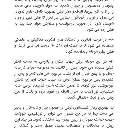
پاروهای
مخصوص
و
جریان
شدید
آب،
مواد
شوینده
باقی
مانده
را
از
لا
به
لای
پرزها،
الیاف
و
مغز
فرش
بصورت
کامل
خارج
نموده،
این
عمل
از
زوایای
گوناگون
چندین
بار
تکرار
تا
فرش
تهی
از
مواد
شوینده
شود
.
در
صورت
درخواست
و
سفارش
مواد
ضد
بید
به
فرش
زده
می
شود
.
۱۰
–
در
مرحله
آبگیری
از
دستگاه
های
آبگیری
مکانیکی
یا
غلطکی
استفاده
می
شود
تا
به
کمک
آن
۸۰تا
۹۰
درصد
آب
قالی
گرفته
و
فرش
برای
مرحله
بعدآماده
گردد
.
۱۱
–
در
این
مرحله
فرش
جهت
کنترل
و
بازرسی
به
دست
ناظر
کیفی
سپرده
می
شود،
پس
از
تائید،
به
محوطه
حیاط
کارخانه
حمل
و
با
پهن
شدن
آن
از
پشت
بر
روی
شن‌های
تمیز
و
پس
از
کشیدن
برس
بر
روی
سطح
فرش
در
جهت
خواب
آن،
زیر
تابش
نورخورشید
قرار
گرفته،
تا
ضمن
خشک
شدن
تدریماه فرخی خانه
اصفهان،
نور
آفتاب
به
میان
الیاف
آن
نفوذ
کرده
و
باعث
از
بین
رفتن
بید
و
کپک
احتمالی
گردد
.
لذا
بهترین
زمان
شستشوی
فرش
در
فصول
بهار
و
تابستان
و
پاییز
می
باشد
چرا
که
در
این
فصول
می
توان
از
نورطبیعی
خورشید
جهت
خشک
نمودن
و
ازبین
بردن
بید
استفاده
نمود
.
هر
چند
این
روش
با
مشکلات
و
معضلات
عدیده
همراه
است
و
گذشته
از