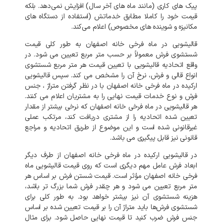
پیک‌
های
کاری
(
مانند
ماه‌
های
آخر
سال
)
افزایش
نمی‌دهد
.
بلکه
قیمت
خود
را
کاملا
مطابق
خدماتش
(
استفاده
از
دستگاه
های
مکانیزه
و
شوینده‌
های
مخصوص
)
اعلام
می‌کند
.
قالیشویی
در
ماه فرخی خانه اصفهان
به
طور
کلی
قیمت
شستشوی
فرش
معمولاً
بر
حسب
متر
مربع
تعیین
می
شود
.
در
واقع
اتحادیه
قالیشویی
با
تعیین
قیمت
هر
متر
مربع
شستشوی
انواع
قالی
و
فرش،
نرخ
آن
را
مشخص
می
کند
.
سپس
قالیشویی
ارکیده
در
ماه فرخی خانه اصفهان
با
در
نظر
گرفتن
متراژ
،
جنس
فرش
و
نوع
خدمات
قیمت
نهایی
را
به
مشتریان
اعلام
می
کنند
.
هر
قالیشویی
در
ماه فرخی خانه اصفهان
که
نرخی
بیشتر
از
مقدار
تعیین
شده
اتحادیه
را
از
مشتری
دریافت
کند،
مرتکب
عملی
غیرقانونی
شده
است
و
این
موضوع
از
طریق
اتحادیه
و
مراجع
قانونی
نیز
قابل
پیگیری
می
باشد
.
در
قالیشویی
ارکیده
در
ماه فرخی خانه اصفهان
از
طرف
دیگر
ابعاد
فرش
عامل
مهم
دیگری
است
که
روی
قیمت
قالیشویی
ماه
فرخی خانه اصفهان
مؤثر
است
.
قیمت
شستن
فرش
بر
اساس
هر
متر
مربع
تعیین
می
شود
و
هر
چقدر
فرش
شما
بزرگ
تر
باشد،
هزینه
شستشوی
آن
نیز
بیشتر
خواهد
بود
.
به
طور
کلی
برای
شستشوی
فرش‌ها
باید
متراژ
آن
را
بر
قیمت
تعیین
شده
بر
اساس
جنس
فرش
ضرب
کنید
تا
قیمت
نهایی
حاصل
شود
.
برای
مثال