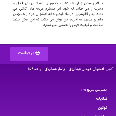
طولانی
شدن
زمان
شستشو
،
حضور
پر
تعداد
پرسنل
فعال
و
مجرب
را
می
طلبد
که
خود
نیز
مستلزم
هزینه
های
گزافی
می
باشد
.
لیکن
قالیشویی
در
ماه فرخی خانه اصفهان
خود
را
همچنان
ملزم
و
متعهد
به
اجرای
این
روش
می
داند،
که
این
روش
حفظ
سلامت
و
کیفیت
فرش
را
تضمین
می
نماید
.
درخواست
آدرس: اصفهان خیابان عبدالرزاق – پاساژ عبدالرزاق – واحد ۱۵۹
دسترسی سریع به :
شکایات
قوانین