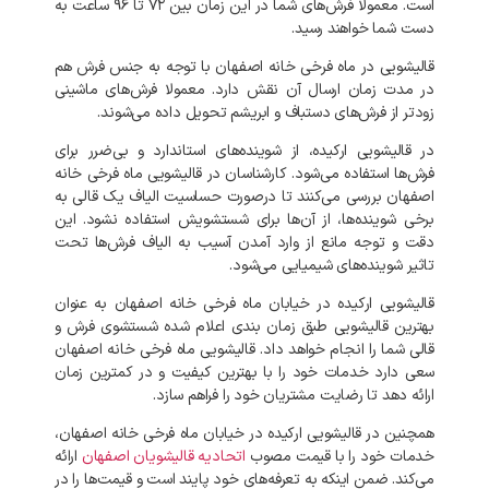
است
.
معمولا
فرش‌های
شما
در
این
زمان
بین
۷۲
تا
۹۶
ساعت
به
دست
شما
خواهند
رسید
.
قالیشویی
در
ماه فرخی خانه اصفهان
با
توجه
به
جنس
فرش
هم
در
مدت
زمان
ارسال
آن
نقش
دارد
.
معمولا
فرش‌های
ماشینی
زودتر
از
فرش‌های
دستباف
و
ابریشم
تحویل
داده
می‌شوند
.
در
قالیشویی
ارکیده،
از
شوینده‌های
استاندارد
و
بی‌ضرر
برای
فرش‌ها
استفاده
می‌شود
.
کارشناسان
در
قالیشویی
ماه فرخی خانه
اصفهان
بررسی
می‌کنند
تا
درصورت
حساسیت
الیاف
یک
قالی
به
برخی
شوینده‌ها،
از
آن‌ها
برای
شستشویش
استفاده
نشود
.
این
دقت
و
توجه
مانع
از
وارد
آمدن
آسیب
به
الیاف
فرش‌ها
تحت
تاثیر
شوینده‌های
شیمیایی
می‌شود
.
قالیشویی
ارکیده
در
خیابان
ماه فرخی خانه اصفهان
به
عنوان
بهترین
قالیشویی
طبق
زمان
بندی
اعلام
شده
شستشوی
فرش
و
قالی
شما
را
انجام
خواهد
داد
.
قالیشویی
ماه فرخی خانه اصفهان
سعی
دارد
خدمات
خود
را
با
بهترین
کیفیت
و
در
کمترین
زمان
ارائه
دهد
تا
رضایت
مشتریان
خود
را
فراهم
سازد
.
همچنین
در
قالیشویی
ارکیده
در
خیابان
ماه فرخی خانه اصفهان،
خدمات
خود
را
با
قیمت
مصوب
اتحادیه
قالیشویان
اصفهان
ارائه
می‌کند
.
ضمن
اینکه
به
تعرفه‌های
خود
پایند
است
و
قیمت‌ها
را
در