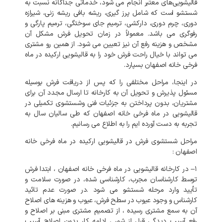
قالیشویی‌های
معتبر
انجام
می
شود،
خدماتی
جداگانه
نسبت
به
شستشو
است
که
شامل
پرز
گیری،
ریشه
بافی
ریشه
زنی،
شیرازه
دوری،
چرم
دوری،
دارکشی،
ترمیم
جای
سوختگی،
ترمیم
پارگی
و
رفوگری
می
باشد
.
معمولاً
در
زمان
تحویل
فرش
مشکل
آن
مشخص
و
هزینه
رفع
آن
نیز
تعیین
می
شود
.
از
همین
رو
مشتری
می
تواند
با
خیال
راحت
فرش
خود
را
به
قالیشویی
ارکیده
در
ماه
فرخی خانه اصفهان
بسپارد
.
در
اینجا،
مراحل
مختلفی
را
که
پس
از
دریافت
فرش
بوسیله
مسئول
پذیرش
و
تحویل
آن
به
کارخانه
تا
ارسال
مجدد
آن
برای
مشتریان،
بدون
پرداختن
به
جزئیات
فنی
وشستشوی
تکمیلی
در
قالیشویی
در
ماه فرخی خانه اصفهان
که
طی
سالیان
سال
به
تجربه
به
دست
آورده
ایم
را
به
اطلاع
می
رسانیم
.
مراحل
شستشوی
فرش
در
قالیشویی
ارکیده
در
ماه فرخی خانه
اصفهان
:
۱
–
در
کارخانه
قالیشویی
در
ماه فرخی خانه اصفهان
،
ابتدا
فرش
توسط
کارشناسان
مجرب،
کارشناسی
شده،
در
صورت
سلامت
و
تأیید
وارد
مرحله
شستشو
می
شود
.
در
صورت
عدم
تائید
کارشناس
و
وجود
عیوب
در
سطح
فرش،
عیوب
و
هزینه
های
اصلاح
آن
به
سمع
مشتری
رسیده
،
از
تصمیم
مشتری
مبنی
بر
اصلاح
و
رفع
آسیب
دیدگی
قبل
از
شور
،
ادامه
کار
بدون
اصلاح
آسیب