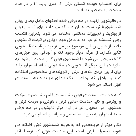
برای
احتساب
قیمت
شستن
فرش
12
متری
باید
12
را
در
عدد
مشخص
شده
ضرب
نمایید
.
در
قالیشویی
ارکیده
در
ماه فرخی خانه اصفهان
عامل
بعدی
روش
شستشوی
فرش
است
.
همان
طور
که
می
دانید
برای
شستن
فرش
از
روش‌ها
و
تجهیزات
مختلفی
استفاده
می
شود
.
بنابراین
انتخاب
روش
شستشو
نیز
می
تواند
عامل
مهم
دیگری
بر
قیمت
قالیشویی
باشد
.
از
همین
رو
این
موضوع
نیز
می
توانید
بر
قیمت
قالیشویی
تأثیر
بگذارد
.
از
طرف
دیگر
وجود
لکه
و
آلودگی
روی
فرش‌های
کثیف
موجب
می
شود
تا
شستشوی
فرش
کمی
سخت
تر
شود
.
به
علاوه
در
این
مواقع
قالیشویی
در
ماه فرخی خانه اصفهان
باید
برای
از
بین
بردن
لکه‌های
فرش
از
شوینده‌های
مخصوصی
استفاده
کنید
و
مراحل
لکه
برداری
و
رنگ
برداری
نیز
به
هزینه
شستشوی
فرش
اضافه
می
شود
.
کلیه
خدمات
شستشوی
فرش
،
شستشوی
گلیم
،
شستشوی
موکت
و
روفرشی
و
کلیه
خدمات
جانبی
فرش
،
رفوگری
و
مرمت
فرش
و
مبلشویی
در
اصفهان
نیز
در
این
مرکز
قالیشویی
در
ماه فرخی
خانه اصفهان
به
صورت
تخصصی
و
حرفه
ای
انجام
می
شود
.
یکی
دیگر
از
هزینه‌هایی
که
به
هزینه
شستشوی
فرش
اضافه
می
شود،
تعمیرات
فرش
است
.
این
خدمات
فرش
که
توسط
اکثر