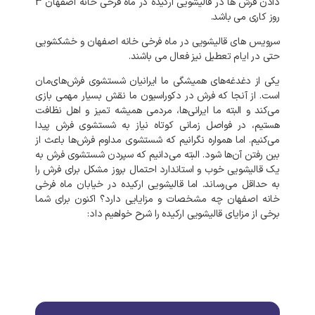
دادن
فرش
ها
در
قالیشویی
ارکیده
در
ماه فرخی خانه اصفهان
3
روز
کاری
می
باشد
.
سرویس
های
قالیشویی
در
ماه فرخی خانه اصفهان
و
خشکشویی
حتی
در
ایام
تعطیل
نیز
فعال
می
باشند
.
یکی
از
دغدغه‌های
همیشگی
ما
ایرانیان
شستشوی
فرش‌های‌مان
است
.
از
آنجا
که
فرش
در
دکوراسیون
ما
نقش
بسیار
مهمی
بازی
می‌کند
و
البته
ما
ایرانی‌ها،
مردمی
همیشه
تمیز
و
اهل
نظافت
هستیم،
در
فواصل
زمانی
کوتاه
نیاز
به
شستشوی
فرش
پیدا
می‌کنیم
.
اما
همواره
نگرانیم
که
شستشوی
مداوم
فرش‌ها
باعث
از
بین
رفتن
آن‌ها
شود
.
البته
می‌دانیم
که
سپردن
شستشوی
فرش
به
یک
قالیشویی
خوب
و
استاندارد
احتمال
بروز
مشکل
برای
فرش
را
به‌
حداقل
می‌رساند
.
اما
قالیشویی
ارکیده
در
خیابان
ماه فرخی
خانه اصفهان
چه
مشخصات
و
مزایایی
دارد؟
اکنون
برای
شما
برخی
از
مزایای
قالیشویی
ارکیده
را
شرح
خواهیم
داد
: