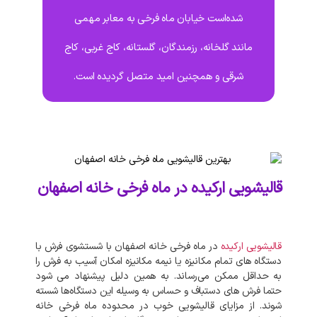
شده‌است خیابان ماه فرخی به معابر مهمی
مانند گلخانه، رزمندگان، گلستانه، کاج غربی، کاج
شرقی و همچنین امید متصل گردیده است.
قالیشویی ارکیده در ماه فرخی خانه اصفهان
قالیشویی
ارکیده
در
ماه فرخی خانه اصفهان
با
شستشوی
فرش
با
دستگاه‌
های
تمام
مکانیزه
یا
نیمه
مکانیزه
امکان
آسیب
به
فرش
را
به
حداقل
ممکن
می‌رساند
.
به‌
همین
دلیل
پیشنهاد
می‌
شود
حتما
فرش‌
های
دستباف
و
حساس
به
وسیله
این
دستگاه‌ها
شسته
شوند
.
از
مزایای
قالیشویی
خوب
در
محدوده
ماه فرخی خانه