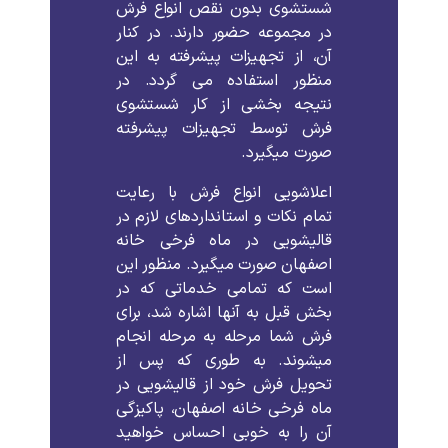
شستشوی
بدون
نقص
انواع
فرش
در
مجموعه
حضور
دارند
.
در
کنار
آن،
از
تجهیزات
پیشرفته
به
این
منظور
استفاده
می
گردد
.
در
نتیجه
بخشی
از
کار
شستشوی
فرش
توسط
تجهیزات
پیشرفته
صورت
میگیرد
.
اعلاشویی
انواع
فرش
با
رعایت
تمام
نکات
و
استانداردهای
لازم
در
قالیشویی
در
ماه فرخی خانه
اصفهان
صورت
میگیرد
.
منظور
این
است
که
تمامی
خدماتی
که
در
بخش
قبل
به
آنها
اشاره
شد،
برای
فرش
شما
مرحله
به
مرحله
انجام
میشوند
.
به
طوری
که
پس
از
تحویل
فرش
خود
از
قالیشویی
در
ماه فرخی خانه اصفهان،
پاکیزگی
آن
را
به
خوبی
احساس
خواهید