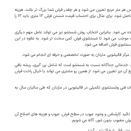
 هر متر مربع تعیین می شود و هر چقدر فرش شما بزرگ تر باشد، هزینه
شستشوی آن نیز بیشتر خواهد بود. به طور کلی برای شستشوی فرش‌ها باید متراژ آن را بر قیمت تعیین شده بر اساس جنس فرش ضرب کنید تا قیمت نهایی حاصل شود. برای مثال برای احتساب قیمت شستن فرش 12 متری باید 12 را
ه می شود. بنابراین انتخاب روش شستشو نیز می تواند عامل مهم دیگری
 کثیف موجب می شود تا شستشوی فرش کمی سخت تر شود. به علاوه در این
نه شستشوی فرش اضافه می شود.
مرکز قالیشویی مارنان به صورت تخصصی و حرفه ای انجام می شود.
د، خدماتی جداگانه نسبت به شستشو است که شامل پرز گیری، ریشه بافی
 آن نیز تعیین می شود. از همین رو مشتری می تواند با خیال راحت فرش
یات فنی وشستشوی تکمیلی در قالیشویی در مارنان که طی سالیان سال به
تائید کارشناس و وجود عیوب در سطح فرش، عیوب و هزینه های اصلاح آن
فرش معیوب بدون شور، آگاه می شویم.