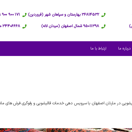
36814532 بهارستان و سپاهان شهر (فروردین)
171 900 900 09 پاسخگویی 24 ساعته
95011398 شمال اصفهان (میدان لاله)
34406668 مرکز اصفهان (عبدالرزاق)
درباره ما
ارتباط با ما
شویی در مارنان اصفهان با سرویس دهی خدمات قالیشویی و رفوگری فرش های ماش