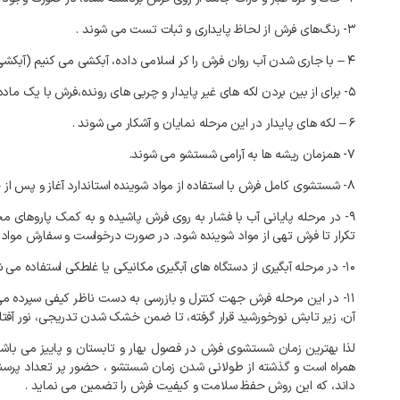
۳- رنگ‌های فرش از لحاظ پایداری و ثبات تست می شوند .
۴ – با جاری شدن آب روان فرش را کر اسلامی داده، آبکشی می کنیم (آبکشی از پشت و روی فرش الزامی است)
۵- برای از بین بردن لکه های غیر پایدار و چربی های رونده،فرش با یک ماده شوینده، ملایم شسته می شود.
۶ – لکه های پایدار در این مرحله نمایان و آشکار می شوند .
۷- همزمان ریشه ها به آرامی شستشو می شوند.
۸- شستشوی کامل فرش با استفاده از مواد شوینده استاندارد آغاز و پس از خاتمه، مجدداً آبکشی انجام می گیرد.
۹- در مرحله پایانی آب با فشار به روی فرش پاشیده و به کمک پاروهای م
تکرار تا فرش تهی از مواد شوینده شود. در صورت درخواست و سفارش مواد
۱۰- در مرحله آبگیری از دستگاه های آبگیری مکانیکی یا غلطکی استفاده می شود تا به کمک آن ۸۰تا ۹۰ درصد آب قالی گرفته و فرش برای مرحله بعدآماده گردد.
۱۱- در این مرحله فرش جهت کنترل و بازرسی به دست ناظر کیفی سپرده
آن، زیر تابش نورخورشید قرار گرفته، تا ضمن خشک شدن تدریجی، نور آفتاب 
لذا بهترین زمان شستشوی فرش در فصول بهار و تابستان و پاییز می با
همراه است و گذشته از طولانی شدن زمان شستشو ، حضور پر تعداد پرسنل 
داند، که این روش حفظ سلامت و کیفیت فرش را تضمین می نماید .