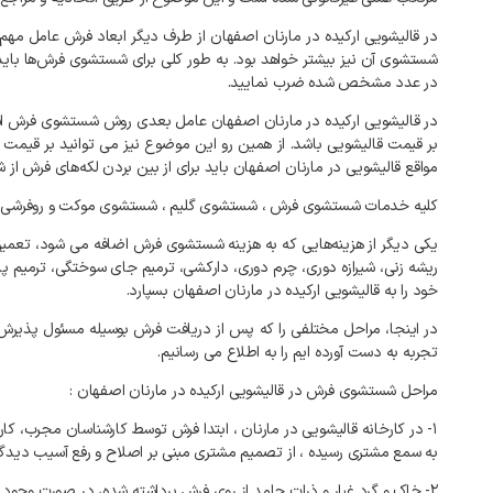
در قالیشویی ارکیده در مارنان اصفهان از طرف دیگر ابعاد فرش عامل م
در عدد مشخص شده ضرب نمایید.
در قالیشویی ارکیده در مارنان اصفهان عامل بعدی روش شستشوی فرش است
بر قیمت قالیشویی باشد. از همین رو این موضوع نیز می توانید بر قیم
مواقع قالیشویی در مارنان اصفهان باید برای از بین بردن لکه‌های فرش ا
کلیه خدمات شستشوی فرش ، شستشوی گلیم ، شستشوی موکت و روفرشی و کل
یکی دیگر از هزینه‌هایی که به هزینه شستشوی فرش اضافه می شود، تعمی
ریشه زنی، شیرازه دوری، چرم دوری، دارکشی، ترمیم جای سوختگی، ترمیم 
خود را به قالیشویی ارکیده در مارنان اصفهان بسپارد.
در اینجا، مراحل مختلفی را که پس از دریافت فرش بوسیله مسئول پذیرش 
تجربه به دست آورده ایم را به اطلاع می رسانیم.
مراحل شستشوی فرش در قالیشویی ارکیده در مارنان اصفهان :
۱- در کارخانه
قالیشویی در مارنان
، ابتدا فرش توسط کارشناسان مجرب، کا
به سمع مشتری رسیده ، از تصمیم مشتری مبنی بر اصلاح و رفع آسیب دیدگی
۲- خاک و گرد غبار و ذرات جامد از روی فرش برداشته شده، در صورت وجود گرد و خاک در مغز آن، فرش داخل خاک گیر مکانیکی قرار گرفته تا با چرخش دورانی، متن قالی از خاک تهی گردد.