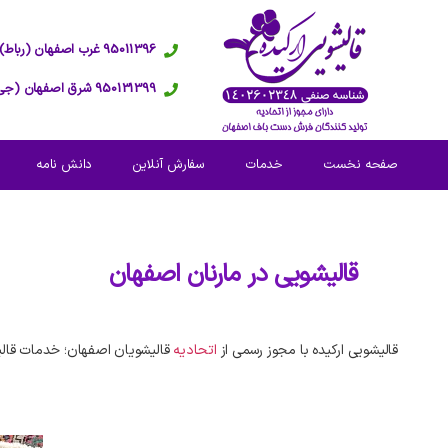
95011396 غرب اصفهان (رباط)
950131399 شرق اصفهان (جی)
صفحه نخست
خدمات
سفارش آنلاین
دانش نامه
قالیشویی در
مارنان اصفهان
قالیشویی ارکیده با مجوز رسمی از
اتحادیه
قالیشویان اصفهان؛ خدمات قالی