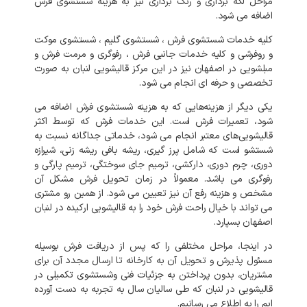
مراحل لکه برداری و رنگ برداری نیز به هزینه شستشوی فرش
اضافه می شود.
کلیه خدمات شستشوی فرش ، شستشوی گلیم ، شستشوی موکت
و روفرشی و کلیه خدمات جانبی فرش ، رفوگری و مرمت فرش و
مبلشویی در اصفهان نیز در این مرکز قالیشویی لنبان به صورت
تخصصی و حرفه ای انجام می شود.
یکی دیگر از هزینه‌هایی که به هزینه شستشوی فرش اضافه می
شود، تعمیرات فرش است. این خدمات فرش که توسط اکثر
قالیشویی‌های معتبر انجام می شود، خدماتی جداگانه نسبت به
شستشو است که شامل پرز گیری، ریشه بافی ریشه زنی، شیرازه
دوری، چرم دوری، دارکشی، ترمیم جای سوختگی، ترمیم پارگی و
رفوگری می باشد. معمولاً در زمان تحویل فرش مشکل آن
مشخص و هزینه رفع آن نیز تعیین می شود. از همین رو مشتری
می تواند با خیال راحت فرش خود را به قالیشویی ارکیده در لنبان
اصفهان بسپارد.
در اینجا، مراحل مختلفی را که پس از دریافت فرش بوسیله
مسئول پذیرش و تحویل آن به کارخانه تا ارسال مجدد آن برای
مشتریان، بدون پرداختن به جزئیات فنی وشستشوی تکمیلی در
قالیشویی در لنبان که طی سالیان سال به تجربه به دست آورده
ایم را به اطلاع می رسانیم.