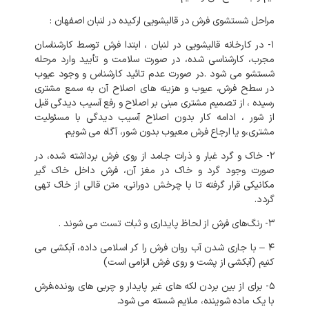
مراحل شستشوی فرش در قالیشویی ارکیده در لنبان اصفهان :
۱- در کارخانه
قالیشویی در لنبان
، ابتدا فرش توسط کارشناسان
مجرب، کارشناسی شده، در صورت سلامت و تأیید وارد مرحله
شستشو می شود .در صورت عدم تائید کارشناس و وجود عیوب
در سطح فرش، عیوب و هزینه های اصلاح آن به سمع مشتری
رسیده ، از تصمیم مشتری مبنی بر اصلاح و رفع آسیب دیدگی قبل
از شور ، ادامه کار بدون اصلاح آسیب دیدگی با مسئولیت
مشتری،و یا ارجاع فرش معیوب بدون شور، آگاه می شویم.
۲- خاک و گرد غبار و ذرات جامد از روی فرش برداشته شده، در
صورت وجود گرد و خاک در مغز آن، فرش داخل خاک گیر
مکانیکی قرار گرفته تا با چرخش دورانی، متن قالی از خاک تهی
گردد.
۳- رنگ‌های فرش از لحاظ پایداری و ثبات تست می شوند .
۴ – با جاری شدن آب روان فرش را کر اسلامی داده، آبکشی می
کنیم (آبکشی از پشت و روی فرش الزامی است)
۵- برای از بین بردن لکه های غیر پایدار و چربی های رونده،فرش
با یک ماده شوینده، ملایم شسته می شود.