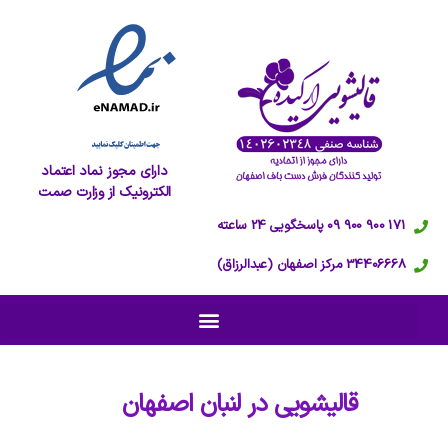
دارای مجوز نماد اعتماد
الکترونیک از وزارت صمت
171 900 900 09 پاسخگویی 24 ساعته
34406668 مرکز اصفهان (عبدالرزاق)
قالیشویی در
لنبان اصفهان