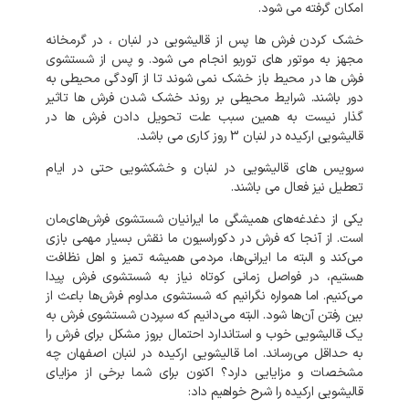
امکان گرفته می شود.
خشک کردن فرش ها پس از قالیشویی در لنبان ، در گرمخانه
مجهز به موتور های توربو انجام می شود. و پس از شستشوی
فرش ها در محیط باز خشک نمی شوند تا از آلودگی محیطی به
دور باشند. شرایط محیطی بر روند خشک شدن فرش ها تاثیر
گذار نیست به همین سبب علت تحویل دادن فرش ها در
قالیشویی ارکیده در لنبان 3 روز کاری می باشد.
سرویس های قالیشویی در لنبان و خشکشویی حتی در ایام
تعطیل نیز فعال می باشند.
یکی از دغدغه‌های همیشگی ما ایرانیان شستشوی فرش‌های‌مان
است. از آنجا که فرش در دکوراسیون ما نقش بسیار مهمی بازی
می‌کند و البته ما ایرانی‌ها، مردمی همیشه تمیز و اهل نظافت
هستیم، در فواصل زمانی کوتاه نیاز به شستشوی فرش پیدا
می‌کنیم. اما همواره نگرانیم که شستشوی مداوم فرش‌ها باعث از
بین رفتن آن‌ها شود. البته می‌دانیم که سپردن شستشوی فرش به
یک قالیشویی خوب و استاندارد احتمال بروز مشکل برای فرش را
به‌ حداقل می‌رساند. اما قالیشویی ارکیده در لنبان اصفهان چه
مشخصات و مزایایی دارد؟ اکنون برای شما برخی از مزایای
قالیشویی ارکیده را شرح خواهیم داد: