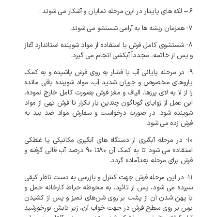
۶ – لکه های پایدار در این مرحله نمایان و آشکار می شوند .
۷- همزمان ریشه ها به آرامی شستشو می شوند.
۸- شستشوی کامل فرش با استفاده از مواد شوینده استاندارد آغاز
و پس از خاتمه، مجدداً آبکشی انجام می گیرد.
۹- در مرحله پایانی آب با فشار به روی فرش پاشیده و به کمک
پاروهای مخصوص و جریان شدید آب، مواد شوینده باقی مانده
را از لا به لای پرزها، الیاف و مغز فرش بصورت کامل خارج نموده،
این عمل از زوایای گوناگون چندین بار تکرار تا فرش تهی از مواد
شوینده شود. در صورت درخواست و سفارش مواد ضد بید به
فرش زده می شود.
۱۰- در مرحله آبگیری از دستگاه های آبگیری مکانیکی یا غلطکی
استفاده می شود تا به کمک آن ۸۰تا ۹۰ درصد آب قالی گرفته و
فرش برای مرحله بعدآماده گردد.
۱۱- در این مرحله فرش جهت کنترل و بازرسی به دست ناظر کیفی
سپرده می شود، پس از تائید، به محوطه حیاط کارخانه حمل و
با پهن شدن آن از پشت بر روی شن‌های تمیز و پس از کشیدن
برس بر روی سطح فرش در جهت خواب آن، زیر تابش نورخورشید