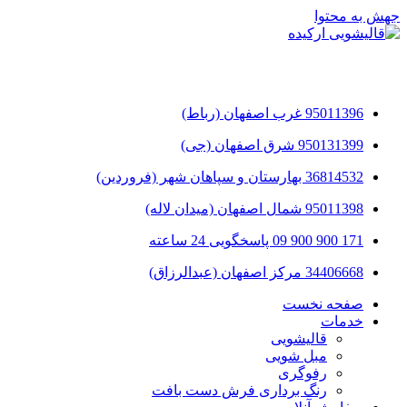
جهش به محتوا
95011396 غرب اصفهان (رباط)
950131399 شرق اصفهان (جی)
36814532 بهارستان و سپاهان شهر (فروردین)
95011398 شمال اصفهان (میدان لاله)
171 900 900 09 پاسخگویی 24 ساعته
34406668 مرکز اصفهان (عبدالرزاق)
صفحه نخست
خدمات
قالیشویی
مبل شویی
رفوگری
رنگ برداری فرش دست بافت