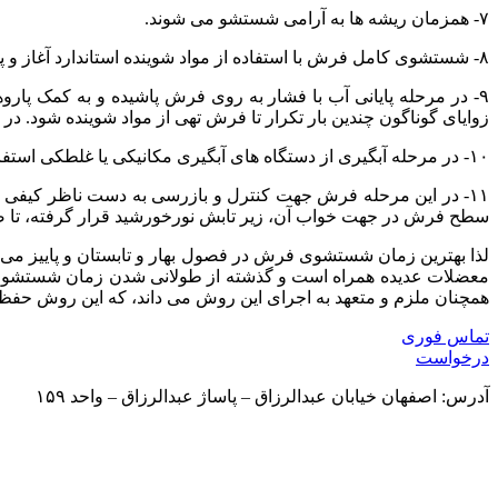
۷- همزمان ریشه ها به آرامی شستشو می شوند.
۸- شستشوی کامل فرش با استفاده از مواد شوینده استاندارد آغاز و پس از خاتمه، مجدداً آبکشی انجام می گیرد.
۹- در مرحله پایانی آب با فشار به روی فرش پاشیده و به کمک پار
زوایای گوناگون چندین بار تکرار تا فرش تهی از مواد شوینده شود
۱۰- در مرحله آبگیری از دستگاه های آبگیری مکانیکی یا غلطکی استفاده می شود تا به کمک آن ۸۰تا ۹۰ درصد آب قالی گرفته و فرش برای مرحله بعدآماده گردد.
۱۱- در این مرحله فرش جهت کنترل و بازرسی به دست ناظر کیفی 
سطح فرش در جهت خواب آن، زیر تابش نورخورشید قرار گرفته، تا ضمن
لذا بهترین زمان شستشوی فرش در فصول بهار و تابستان و پاییز می 
معضلات عدیده همراه است و گذشته از طولانی شدن زمان شستشو ، ح
همچنان ملزم و متعهد به اجرای این روش می داند، که این روش حفظ
تماس فوری
درخواست
آدرس: اصفهان خیابان عبدالرزاق – پاساژ عبدالرزاق – واحد ۱۵۹
دسترسی سریع به :
شکایات