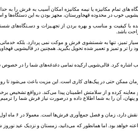
های تمام مکانیزه یا نیمه مکانیزه امکان آسیب به فرش را به حداق
شویی خوب در محدوده قهجاورستان، مجهز بودن به این دستگاه‌ها و است
ده با کیفیت و مناسب و بهره بردن از تجهـیزات و دسـتگاه‌های شست
احت باشد.
ار تمیز، تنها به شستشوی فرش و موکت نمی‌ پردازد. بلکه خدماتی م
ود را تر و تمیز و تعمیر شده تحویل بگیرید. همچنین در قالیشویی قهجا
 آسیب اشاره کرد. قالی‌شویی ارکیده تمامی دغدغه‌های شما را در خص
ن زمان ممکن حتی در پیک‌های کاری است. این مزیت باعث می‌شود تا رو
اینه کرده و از سلامتش اطمینان پیدا می‌کند. درواقع تشخیص برخی
و پنهان، آن را به شما اطلاع داده و درصورت نیاز فرش شما را ترم
 فصل جمع‌آوری فرش‌ها است. معمولا در ۶ ماه اول سال بین ۴۸ تا ۷۲ ساعت تحویل فرش طول می‌کشد.
صل پاییز تحویل فرش‌های قالیشویی در قهجاورستان ۲۴ تا ۴۸ ساعته خواهد بود. اما همانطور که می‌دان