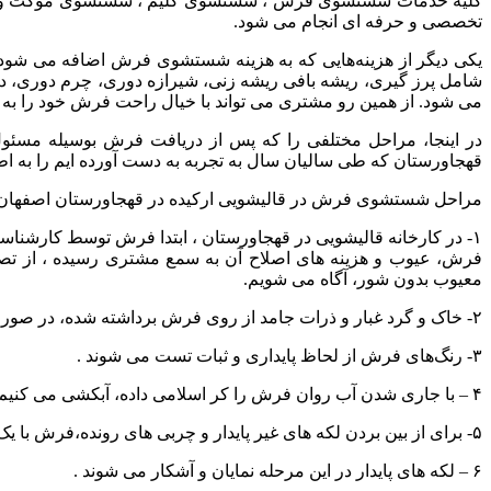
کلیه خدمات شستشوی فرش ، شستشوی گلیم ، شستشوی موکت و روف
تخصصی و حرفه ای انجام می شود.
یکی دیگر از هزینه‌هایی که به هزینه شستشوی فرش اضافه می شو
شامل پرز گیری، ریشه بافی ریشه زنی، شیرازه دوری، چرم دوری، د
می شود. از همین رو مشتری می تواند با خیال راحت فرش خود را به 
در اینجا، مراحل مختلفی را که پس از دریافت فرش بوسیله مسئول
قهجاورستان که طی سالیان سال به تجربه به دست آورده ایم را به اط
مراحل شستشوی فرش در قالیشویی ارکیده در قهجاورستان اصفهان 
۱- در کارخانه
قالیشویی در قهجاورستان
، ابتدا فرش توسط کارشناس
فرش، عیوب و هزینه های اصلاح آن به سمع مشتری رسیده ، از تصم
معیوب بدون شور، آگاه می شویم.
۲- خاک و گرد غبار و ذرات جامد از روی فرش برداشته شده، در صورت وجود گرد و خاک در مغز آن، فرش داخل خاک گیر مکانیکی قرار گرفته تا با چرخش دورانی، متن قالی از خاک تهی گردد.
۳- رنگ‌های فرش از لحاظ پایداری و ثبات تست می شوند .
۴ – با جاری شدن آب روان فرش را کر اسلامی داده، آبکشی می کنیم (آبکشی از پشت و روی فرش الزامی است)
۵- برای از بین بردن لکه های غیر پایدار و چربی های رونده،فرش با یک ماده شوینده، ملایم شسته می شود.
۶ – لکه های پایدار در این مرحله نمایان و آشکار می شوند .