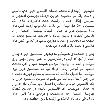
قالیشویی ارکیده ارائه دهنده خدمات قالیشویی فرش های ماشینی
و دست باف در محدوده خیابان فرهنگ بهارستان اصفهان با
سرویس رایگان رفت و برگشت جهت فاکتورهای بالای یک
میلیون و 500 هزار تومان می باشد . قالیشویی ارکیده فرش های
شما مشتریان عزیز در خیابان فرهنگ بهارستان اصفهان را با
بالاترین کیفیت و تمیزی همراه با ضمانت شستشو مجدد در
صورت عدم رضایت و رعایت موازین شرعی در آبکشی فرش های
ماشینی و دست بافت انجام می نماید.
یکی از دغدغه‌های همیشگی ما ایرانیان شستشوی فرش‌های‌مان
است. از آنجا که فرش در دکوراسیون ما نقش بسیار مهمی بازی
می‌کند و البته ما ایرانی‌ها، مردمی همیشه تمیز و اهل نظافت
هستیم، در فواصل زمانی کوتاه نیاز به شستشوی فرش پیدا
می‌کنیم. اما همواره نگرانیم که شستشوی مداوم فرش‌ها باعث از
بین رفتن آن‌ها شود. البته می‌دانیم که سپردن شستشوی فرش به
یک قالیشویی خوب و استاندارد احتمال بروز مشکل برای فرش را
به‌ حداقل می‌رساند. اما قالیشویی ارکیده در خیابان فرهنگ
بهارستان اصفهان چه مشخصات و مزایایی دارد؟ اکنون برای
شما برخی از مزایای قالیشویی ارکیده را شرح خواهیم داد: