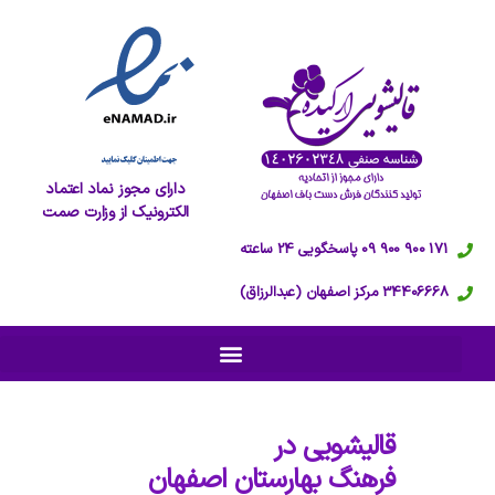
دارای مجوز نماد اعتماد
الکترونیک از وزارت صمت
171 900 900 09 پاسخگویی 24 ساعته
34406668 مرکز اصفهان (عبدالرزاق)
قالیشویی در
فرهنگ بهارستان اصفهان