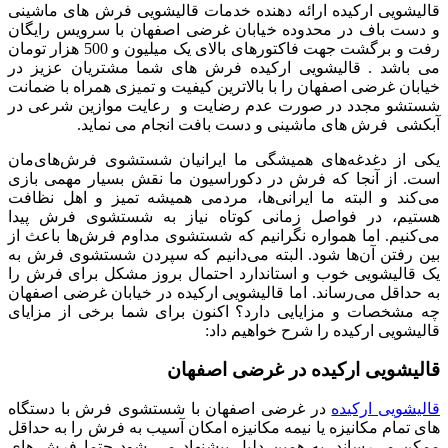
قالیشویی ارکیده ارائه دهنده خدمات قالیشویی فرش های ماشینی
و دست باف در محدوده خیابان غرضی اصفهان با سرویس رایگان
رفت و برگشت جهت فاکتورهای بالای یک میلیون و 500 هزار تومان
می باشد . قالیشویی ارکیده فرش های شما مشتریان عزیز در
خیابان غرضی اصفهان را با بالاترین کیفیت و تمیزی همراه با ضمانت
شستشو مجدد در صورت عدم رضایت و رعایت موازین شرعی در
آبکشی فرش های ماشینی و دست بافت انجام می نماید.
یکی از دغدغه‌های همیشگی ما ایرانیان شستشوی فرش‌های‌مان
است. از آنجا که فرش در دکوراسیون ما نقش بسیار مهمی بازی
می‌کند و البته ما ایرانی‌ها، مردمی همیشه تمیز و اهل نظافت
هستیم، در فواصل زمانی کوتاه نیاز به شستشوی فرش پیدا
می‌کنیم. اما همواره نگرانیم که شستشوی مداوم فرش‌ها باعث از
بین رفتن آن‌ها شود. البته می‌دانیم که سپردن شستشوی فرش به
یک قالیشویی خوب و استاندارد احتمال بروز مشکل برای فرش را
به‌ حداقل می‌رساند. اما قالیشویی ارکیده در خیابان غرضی اصفهان
چه مشخصات و مزایایی دارد؟ اکنون برای شما برخی از مزایای
قالیشویی ارکیده را شرح خواهیم داد:
قالیشویی ارکیده در غرضی اصفهان
قالیشویی ارکیده
در غرضی اصفهان با شستشوی فرش با دستگاه‌
های تمام مکانیزه یا نیمه مکانیزه امکان آسیب به فرش را به حداقل
ممکن می‌رساند. به‌ همین دلیل پیشنهاد می‌ شود حتما فرش‌ های