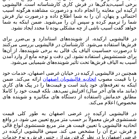
برخی آسیب‌دیدگی‌ها در فرش کاری کارشناسانه است. قالیشویی
ارکیده این معاینه را انجام داده و درصورت مشاهده هرگونه آسیب
احتمالی و پنهان، آن را به شما اطلاع داده و درصورت نیاز فرش
شما را ترمیم کرده و سپس آن را می‌شوید. ضمن اینکه به شما
خواهد گفت آسیب ناشی از چه مشکلی بوده تا مجدد ایجاد نشود.
در قالیشویی ارکیده، از شوینده‌های استاندارد و بی‌ضرر برای
فرش‌ها استفاده می‌شود. کارشناسان در قالیشویی بررسی می‌کنند
تا درصورت حساسیت الیاف یک قالی به برخی شوینده‌ها، از آن‌ها
برای شستشویش استفاده نشود. این دقت و توجه مانع از وارد آمدن
آسیب به الیاف فرش‌ها تحت تاثیر شوینده‌های شیمیایی می‌شود.
همچنین در قالیشویی ارکیده در خیابان غرضی اصفهان، خدمات خود
را با قیمت مصوب
اتحادیه قالیشویان اصفهان
ارائه می‌کند. ضمن
اینکه به تعرفه‌های خود پایند است و قیمت‌ها را در پیک‌ های کاری
(مانند ماه‌ های آخر سال) افزایش نمی‌دهد. بلکه قیمت خود را کاملا
مطابق خدماتش (استفاده از دستگاه های مکانیزه و شوینده‌ های
مخصوص) اعلام می‌کند.
در قالیشویی ارکیده در غرضی اصفهان به طور کلی قیمت
شستشوی فرش معمولاً بر حسب متر مربع تعیین می شود. در واقع
اتحادیه قالیشویی با تعیین قیمت هر متر مربع شستشوی انواع قالی
و فرش، نرخ آن را مشخص می کند. سپس قالیشویی ارکیده در
غرضی اصفهان با در نظر گرفتن متراژ ، جنس فرش و نوع خدمات