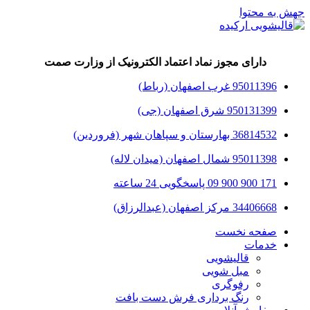
جهش به محتوا
دارای مجوز نماد اعتماد الکترونیک از وزارت صمت
95011396 غرب اصفهان (رباط)
950131399 شرق اصفهان (جی)
36814532 بهارستان و سپاهان شهر (فروردین)
95011398 شمال اصفهان (میدان لاله)
171 900 900 09 پاسخگویی 24 ساعته
34406668 مرکز اصفهان (عبدالرزاق)
صفحه نخست
خدمات
قالیشویی
مبل شویی
رفوگری
رنگ برداری فرش دست بافت