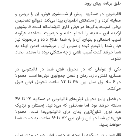
طبق
برنامه
پیش
برود
.
قالیشویی
در
عسگریه،
پیش
از
شستشوی
فرش،
آن
را
بررسی
و
معاینه
کرده
و
از
سلامتش
اطمینان
پیدا
می‌کند
.
درواقع
تشخیص
برخی
آسیب‌دیدگی‌ها
در
فرش
کاری
کارشناسانه
است
.
قالیشویی
ارکیده
این
معاینه
را
انجام
داده
و
درصورت
مشاهده
هرگونه
آسیب
احتمالی
و
پنهان،
آن
را
به
شما
اطلاع
داده
و
درصورت
نیاز
فرش
شما
را
ترمیم
کرده
و
سپس
آن
را
می‌شوید
.
ضمن
اینکه
به
شما
خواهد
گفت
آسیب
ناشی
از
چه
مشکلی
بوده
تا
مجدد
ایجاد
نشود
.
یکی
از
عواملی
که
در
تحویل
فرش
شما
در
قالیشویی
در
عسگریه
نقش
دارد،
زمان
و
فصل
جمع‌آوری
فرش‌ها
است
.
معمولا
در
۶
ماه
اول
سال
بین
۴۸
تا
۷۲
ساعت
تحویل
فرش
طول
می‌کشد
.
در
فصل
پاییز
تحویل
فرش‌های
قالیشویی
در
عسگریه
۲۴
تا
۴۸
ساعته
خواهد
بود
.
اما
همانطور
که
می‌دانید،
زمستان
و
نزدیک
عید
نوروز
شلوغ‌ترین
زمان
برای
قالیشویی‌ها
است
.
معمولا
فرش‌های
شما
در
این
زمان
بین
۷۲
تا
۹۶
ساعت
به
دست
شما
خواهند
رسید
.
قالیشویی
در
عسگریه
با
توجه
به
جنس
فرش
هم
در
مدت
زمان