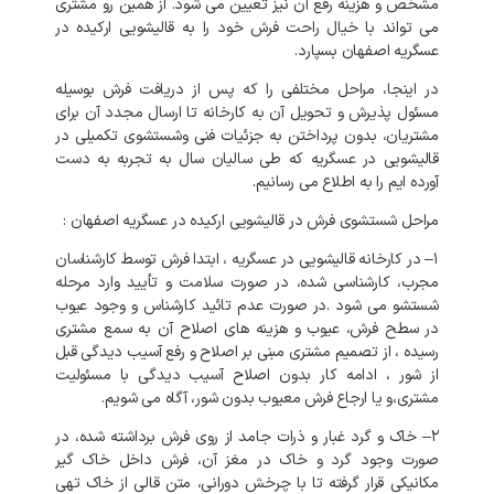
مشخص
و
هزینه
رفع
آن
نیز
تعیین
می
شود
.
از
همین
رو
مشتری
می
تواند
با
خیال
راحت
فرش
خود
را
به
قالیشویی
ارکیده
در
عسگریه
اصفهان
بسپارد
.
در
اینجا،
مراحل
مختلفی
را
که
پس
از
دریافت
فرش
بوسیله
مسئول
پذیرش
و
تحویل
آن
به
کارخانه
تا
ارسال
مجدد
آن
برای
مشتریان،
بدون
پرداختن
به
جزئیات
فنی
وشستشوی
تکمیلی
در
قالیشویی
در
عسگریه
که
طی
سالیان
سال
به
تجربه
به
دست
آورده
ایم
را
به
اطلاع
می
رسانیم
.
مراحل
شستشوی
فرش
در
قالیشویی
ارکیده
در
عسگریه
اصفهان
:
۱
–
در
کارخانه
قالیشویی
در
عسگریه
،
ابتدا
فرش
توسط
کارشناسان
مجرب،
کارشناسی
شده،
در
صورت
سلامت
و
تأیید
وارد
مرحله
شستشو
می
شود
.
در
صورت
عدم
تائید
کارشناس
و
وجود
عیوب
در
سطح
فرش،
عیوب
و
هزینه
های
اصلاح
آن
به
سمع
مشتری
رسیده
،
از
تصمیم
مشتری
مبنی
بر
اصلاح
و
رفع
آسیب
دیدگی
قبل
از
شور
،
ادامه
کار
بدون
اصلاح
آسیب
دیدگی
با
مسئولیت
مشتری،و
یا
ارجاع
فرش
معیوب
بدون
شور،
آگاه
می
شویم
.
۲
–
خاک
و
گرد
غبار
و
ذرات
جامد
از
روی
فرش
برداشته
شده،
در
صورت
وجود
گرد
و
خاک
در
مغز
آن،
فرش
داخل
خاک
گیر
مکانیکی
قرار
گرفته
تا
با
چرخش
دورانی،
متن
قالی
از
خاک
تهی