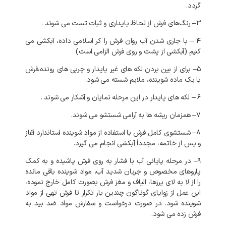
گردد
.
۳
–
رنگ‌های
فرش
از
لحاظ
پایداری
و
ثبات
تست
می
شوند
.
۴
–
با
جاری
شدن
آب
روان
فرش
را
کر
اسلامی
داده،
آبکشی
می
کنیم
(
آبکشی
از
پشت
و
روی
فرش
الزامی
است
)
۵
–
برای
از
بین
بردن
لکه
های
غیر
پایدار
و
چربی
های
رونده،فرش
با
یک
ماده
شوینده،
ملایم
شسته
می
شود
.
۶
–
لکه
های
پایدار
در
این
مرحله
نمایان
و
آشکار
می
شوند
.
۷
–
همزمان
ریشه
ها
به
آرامی
شستشو
می
شوند
.
۸
–
شستشوی
کامل
فرش
با
استفاده
از
مواد
شوینده
استاندارد
آغاز
و
پس
از
خاتمه،
مجدداً
آبکشی
انجام
می
گیرد
.
۹
–
در
مرحله
پایانی
آب
با
فشار
به
روی
فرش
پاشیده
و
به
کمک
پاروهای
مخصوص
و
جریان
شدید
آب،
مواد
شوینده
باقی
مانده
را
از
لا
به
لای
پرزها،
الیاف
و
مغز
فرش
بصورت
کامل
خارج
نموده،
این
عمل
از
زوایای
گوناگون
چندین
بار
تکرار
تا
فرش
تهی
از
مواد
شوینده
شود
.
در
صورت
درخواست
و
سفارش
مواد
ضد
بید
به
فرش
زده
می
شود
.