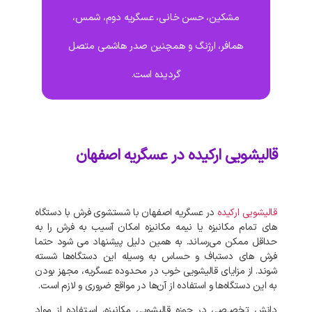
مشکین، حسن خانی، عسگریه دوم، شمس،
همافر، ارژنگ و همچنین صدر هاشمی متصل
گردیده است.
قالیشویی ارکیده در عسگریه اصفهان
قالیشویی
ارکیده
در
عسگریه
اصفهان
با
شستشوی
فرش
با
دستگاه‌
های
تمام
مکانیزه
یا
نیمه
مکانیزه
امکان
آسیب
به
فرش
را
به
حداقل
ممکن
می‌رساند
.
به‌
همین
دلیل
پیشنهاد
می‌
شود
حتما
فرش‌
های
دستباف
و
حساس
به
وسیله
این
دستگاه‌ها
شسته
شوند
.
از
مزایای
قالیشویی
خوب
در
محدوده
عسگریه،
مجهز
بودن
به
این
دستگاه‌ها
و
استفاده
از
آن‌ها
در
مواقع
ضروری
و
لازم
است
.
دانش
تخصـصی
در
حوزه
قالیشویی
مکانیزه،
اسـتفاده
از
مواد