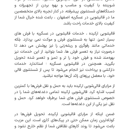
شـوینده
با
کیفیت
و
مناسب
و
بهره
بردن
از
تجهـیزات
و
دسـتگاه‌های
شستشوی
پیـشرفته،
در
کنار
تجربه
بالای
متخصصین
ما
در
قالیشویی
در
عسگریه
اصفهان
،
باعث
شده
خیال
شما
از
کیفیت
بالای
خدمات
راحت
باشد
.
قالیشویی
ارکیده
،
خدمات
قالیشویی
در
عسگریه
با
فرش
های
بسیار
تمیز،
تنها
به
شستشوی
فرش
و
موکت
نمی‌
پردازد
.
بلکه
خدماتی
مانند
رفوگری
و
ریشه‌زنی
را
نیز
پوشش
می‌
دهد
تا
درصورت
نیاز
به
تعمیر
فرش‌
ها،
شما
بتوانید
از
این
خدمات
نیز
بهره‌مند
شده
و
فرش
خود
را
تر
و
تمیز
و
تعمیر
شده
تحویل
بگیرید
.
همچنین
در
قالیشویی
عسگریه
؛
استاندارد
خدمات
دارکشی
و
پرداخت
نیز
انجام
می‌شود
تا
پس
از
شستشوی
قالی
خود،
با
معضل
پرزهای
زائد
آن‌ها
مواجه
نباشید
.
از
مزایای
قالی‌شویی
ارکیده
باید
به
حمل
و
نقل
فرش‌ها
با
کمترین
آسیب
اشاره
کرد
.
قالی‌شویی
ارکیده
تمامی
دغدغه‌های
شما
را
در
خصوص
شستشوی
فرش‌
های
شما
برطرف
خواهد
کرد
.
حمل
و
نقل
نیز
یکی
از
این
دغدغه‌ها
است
.
ضمن
اینکه
از
مزایای
قالیشویی
ارکیده،
تحویل
فرش‌ها
در
کوتاه‌ترین
زمان
ممکن
حتی
در
پیک‌های
کاری
است
.
این
مزیت
باعث
می‌شود
تا
روند
کارهای
نظافتی
شما
از
نظم
خارج
نشود
و