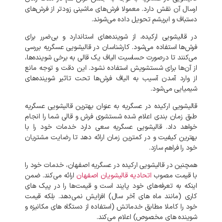
ارسال
آن
نقش
دارد
.
معمولا
فرش‌های
ماشینی
زودتر
از
فرش‌های
دستباف
و
ابریشم
تحویل
داده
می‌شوند
.
در
قالیشویی
ارکیده،
از
شوینده‌های
استاندارد
و
بی‌ضرر
برای
فرش‌ها
استفاده
می‌شود
.
کارشناسان
در
قالیشویی
عسگریه
بررسی
می‌کنند
تا
درصورت
حساسیت
الیاف
یک
قالی
به
برخی
شوینده‌ها،
از
آن‌ها
برای
شستشویش
استفاده
نشود
.
این
دقت
و
توجه
مانع
از
وارد
آمدن
آسیب
به
الیاف
فرش‌ها
تحت
تاثیر
شوینده‌های
شیمیایی
می‌شود
.
قالیشویی
ارکیده
در
عسگریه
به
عنوان
بهترین
قالیشویی
عسگریه
طبق
زمان
بندی
اعلام
شده
شستشوی
فرش
و
قالی
شما
را
انجام
خواهد
داد
.
قالیشویی
عسگریه
سعی
دارد
خدمات
خود
را
با
بهترین
کیفیت
و
در
کمترین
زمان
ارائه
دهد
تا
رضایت
مشتریان
خود
را
فراهم
سازد
.
همچنین
در
قالیشویی
ارکیده
در
عسگریه
اصفهان،
خدمات
خود
را
با
قیمت
مصوب
اتحادیه
قالیشویان
اصفهان
ارائه
می‌کند
.
ضمن
اینکه
به
تعرفه‌های
خود
پایند
است
و
قیمت‌ها
را
در
پیک‌
های
کاری
(
مانند
ماه‌
های
آخر
سال
)
افزایش
نمی‌دهد
.
بلکه
قیمت
خود
را
کاملا
مطابق
خدماتش
(
استفاده
از
دستگاه
های
مکانیزه
و
شوینده‌
های
مخصوص
)
اعلام
می‌کند
.