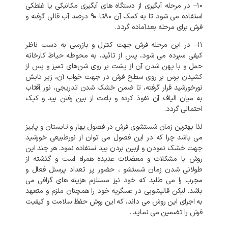
۱۰
–
در
مرحله
آبگیری
از
دستگاه
های
آبگیری
مکانیکی
یا
غلطکی
استفاده
می
شود
تا
به
کمک
آن
۸۰تا
۹۰
درصد
آب
قالی
گرفته
و
فرش
برای
مرحله
بعدآماده
گردد
.
۱۱
–
در
این
مرحله
فرش
جهت
کنترل
و
بازرسی
به
دست
ناظر
کیفی
سپرده
می
شود،
پس
از
تائید،
به
محوطه
حیاط
کارخانه
حمل
و
با
پهن
شدن
آن
از
پشت
بر
روی
شن‌های
تمیز
و
پس
از
کشیدن
برس
بر
روی
سطح
فرش
در
جهت
خواب
آن،
زیر
تابش
نورخورشید
قرار
گرفته،
تا
ضمن
خشک
شدن
تدریجی،
نور
آفتاب
به
میان
الیاف
آن
نفوذ
کرده
و
باعث
از
بین
رفتن
بید
و
کپک
احتمالی
گردد
.
لذا
بهترین
زمان
شستشوی
فرش
در
فصول
بهار
و
تابستان
و
پاییز
می
باشد
چرا
که
در
این
فصول
می
توان
از
نورطبیعی
خورشید
جهت
خشک
نمودن
و
ازبین
بردن
بید
استفاده
نمود
.
هر
چند
این
روش
با
مشکلات
و
معضلات
عدیده
همراه
است
و
گذشته
از
طولانی
شدن
زمان
شستشو
،
حضور
پر
تعداد
پرسنل
فعال
و
مجرب
را
می
طلبد
که
خود
نیز
مستلزم
هزینه
های
گزافی
می
باشد
.
لیکن
قالیشویی
در
عسگریه
خود
را
همچنان
ملزم
و
متعهد
به
اجرای
این
روش
می
داند،
که
این
روش
حفظ
سلامت
و
کیفیت
فرش
را
تضمین
می
نماید
.