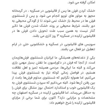
امکان
گرفته
می
شود
.
خشک
کردن
فرش
ها
پس
از
قالیشویی
در
عسگریه
،
در
گرمخانه
مجهز
به
موتور
های
توربو
انجام
می
شود
.
و
پس
از
شستشوی
فرش
ها
در
محیط
باز
خشک
نمی
شوند
تا
از
آلودگی
محیطی
به
دور
باشند
.
شرایط
محیطی
بر
روند
خشک
شدن
فرش
ها
تاثیر
گذار
نیست
به
همین
سبب
علت
تحویل
دادن
فرش
ها
در
قالیشویی
ارکیده
در
عسگریه
3
روز
کاری
می
باشد
.
سرویس
های
قالیشویی
در
عسگریه
و
خشکشویی
حتی
در
ایام
تعطیل
نیز
فعال
می
باشند
.
یکی
از
دغدغه‌های
همیشگی
ما
ایرانیان
شستشوی
فرش‌های‌مان
است
.
از
آنجا
که
فرش
در
دکوراسیون
ما
نقش
بسیار
مهمی
بازی
می‌کند
و
البته
ما
ایرانی‌ها،
مردمی
همیشه
تمیز
و
اهل
نظافت
هستیم،
در
فواصل
زمانی
کوتاه
نیاز
به
شستشوی
فرش
پیدا
می‌کنیم
.
اما
همواره
نگرانیم
که
شستشوی
مداوم
فرش‌ها
باعث
از
بین
رفتن
آن‌ها
شود
.
البته
می‌دانیم
که
سپردن
شستشوی
فرش
به
یک
قالیشویی
خوب
و
استاندارد
احتمال
بروز
مشکل
برای
فرش
را
به‌
حداقل
می‌رساند
.
اما
قالیشویی
ارکیده
در
عسگریه
اصفهان
چه
مشخصات
و
مزایایی
دارد؟
اکنون
برای
شما
برخی
از
مزایای
قالیشویی
ارکیده
را
شرح
خواهیم
داد
: