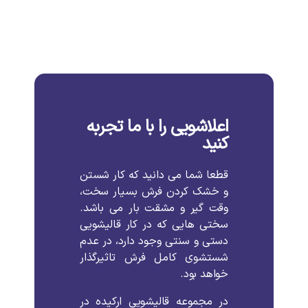
اعلاشویی را با ما تجربه
کنید
قطعا
شما
می
دانید
که
کار
شستن
و
خشک
کردن
فرش
بسیار
سخت،
وقت
گیر
و
مشقت
بار
می
باشد
.
سختی
هایی
که
در
کار
قالیشویی
دستی
و
سنتی
وجود
دارد،
در
عدم
شستشوی
کامل
فرش
تاثیرگذار
خواهد
بود
.
در
مجموعه
قالیشویی
ارکیده
در