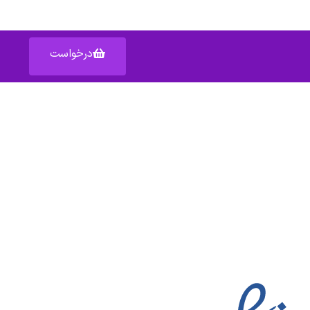
درخواست
آدرس: اصفهان خیابان عبدالرزاق – پاساژ عبدالرزاق – واحد ۱۵۹
دسترسی سریع به :
شکایات
قوانین
مناطق تحت پوشش