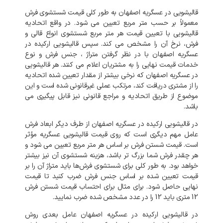
قالیشویی
در
عسگریه
اصفهان
به
طور
کلی
قیمت
شستشوی
فرش
معمولاً
بر
حسب
متر
مربع
تعیین
می
شود
.
در
واقع
اتحادیه
قالیشویی
با
تعیین
قیمت
هر
متر
مربع
شستشوی
انواع
قالی
و
فرش،
نرخ
آن
را
مشخص
می
کند
.
سپس
قالیشویی
ارکیده
در
عسگریه
اصفهان
با
در
نظر
گرفتن
متراژ
،
جنس
فرش
و
نوع
خدمات
قیمت
نهایی
را
به
مشتریان
اعلام
می
کنند
.
هر
قالیشویی
در
عسگریه
اصفهان
که
نرخی
بیشتر
از
مقدار
تعیین
شده
اتحادیه
را
از
مشتری
دریافت
کند،
مرتکب
عملی
غیرقانونی
شده
است
و
این
موضوع
از
طریق
اتحادیه
و
مراجع
قانونی
نیز
قابل
پیگیری
می
باشد
.
در
قالیشویی
ارکیده
در
عسگریه
اصفهان
از
طرف
دیگر
ابعاد
فرش
عامل
مهم
دیگری
است
که
روی
قیمت
قالیشویی
عسگریه
مؤثر
است
.
قیمت
شستن
فرش
بر
اساس
هر
متر
مربع
تعیین
می
شود
و
هر
چقدر
فرش
شما
بزرگ
تر
باشد،
هزینه
شستشوی
آن
نیز
بیشتر
خواهد
بود
.
به
طور
کلی
برای
شستشوی
فرش‌ها
باید
متراژ
آن
را
بر
قیمت
تعیین
شده
بر
اساس
جنس
فرش
ضرب
کنید
تا
قیمت
نهایی
حاصل
شود
.
برای
مثال
برای
احتساب
قیمت
شستن
فرش
12
متری
باید
12
را
در
عدد
مشخص
شده
ضرب
نمایید
.
در
قالیشویی
ارکیده
در
عسگریه
اصفهان
عامل
بعدی
روش