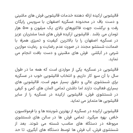
قالیشویی
ارکیده
ارائه
دهنده
خدمات
قالیشویی
فرش
های
ماشینی
و
دست
باف
در
محدوده
عسگریه
اصفهان
با
سرویس
رایگان
رفت
و
برگشت
جهت
فاکتورهای
بالای
یک میلیون و 500 هزار
تومان
می
باشد
.
قالیشویی
ارکیده
فرش
های
شما
مشتریان
عزیز
در
عسگریه
اصفهان
را
با
بالاترین
کیفیت
و
تمیزی
همراه
با
ضمانت
شستشو
مجدد
در
صورت
عدم
رضایت
و
رعایت
موازین
شرعی
در
آبکشی
فرش
های
ماشینی
و
دست
بافت
انجام
می
نماید
.
قالیشویی
در
عسگریه
یکی
از
مواردی
است
که
همه
ما
در
طول
سال
با
آن
سرو
کار
داریم
.
و
انتخاب
قالیشویی
خوب
در
عسگریه
برای
شستشوی
عالی
و
دقیق
بسیار
مهم
است
.
قالیشویی
های
بسیاری
فعالیت
دارند
اما
داشتن
تمامی
المان
های
کمی
و
کیفی
در
شستشوی
فرش،
قالیشویی
ارکیده
در
عسگریه
را
از
سایر
قالیشویی
ها
متمایز
می
نماید
.
قالیشویی
ارکیده
در
عسگریه
از
بهترین
شوینده
ها
و
با
فرمولاسیون
خاص
بهره
میگیرد
.
تمامی
فرش
ها
در
سالن
های
شستشوی
مربوطه
در
دستگاه
های
مناسب
شسته
می
شوند
.
بعد
از
شستشوی
فرش،
آب
فرش
ها
توسط
دستگاه
های
آبگیری،
تا
حد