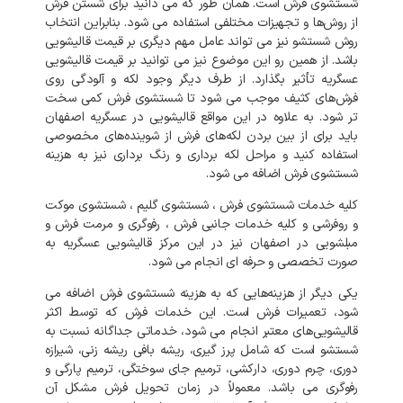
شستشوی
فرش
است
.
همان
طور
که
می
دانید
برای
شستن
فرش
از
روش‌ها
و
تجهیزات
مختلفی
استفاده
می
شود
.
بنابراین
انتخاب
روش
شستشو
نیز
می
تواند
عامل
مهم
دیگری
بر
قیمت
قالیشویی
باشد
.
از
همین
رو
این
موضوع
نیز
می
توانید
بر
قیمت
قالیشویی
عسگریه
تأثیر
بگذارد
.
از
طرف
دیگر
وجود
لکه
و
آلودگی
روی
فرش‌های
کثیف
موجب
می
شود
تا
شستشوی
فرش
کمی
سخت
تر
شود
.
به
علاوه
در
این
مواقع
قالیشویی
در
عسگریه
اصفهان
باید
برای
از
بین
بردن
لکه‌های
فرش
از
شوینده‌های
مخصوصی
استفاده
کنید
و
مراحل
لکه
برداری
و
رنگ
برداری
نیز
به
هزینه
شستشوی
فرش
اضافه
می
شود
.
کلیه
خدمات
شستشوی
فرش
،
شستشوی
گلیم
،
شستشوی
موکت
و
روفرشی
و
کلیه
خدمات
جانبی
فرش
،
رفوگری
و
مرمت
فرش
و
مبلشویی
در
اصفهان
نیز
در
این
مرکز
قالیشویی
عسگریه
به
صورت
تخصصی
و
حرفه
ای
انجام
می
شود
.
یکی
دیگر
از
هزینه‌هایی
که
به
هزینه
شستشوی
فرش
اضافه
می
شود،
تعمیرات
فرش
است
.
این
خدمات
فرش
که
توسط
اکثر
قالیشویی‌های
معتبر
انجام
می
شود،
خدماتی
جداگانه
نسبت
به
شستشو
است
که
شامل
پرز
گیری،
ریشه
بافی
ریشه
زنی،
شیرازه
دوری،
چرم
دوری،
دارکشی،
ترمیم
جای
سوختگی،
ترمیم
پارگی
و
رفوگری
می
باشد
.
معمولاً
در
زمان
تحویل
فرش
مشکل
آن