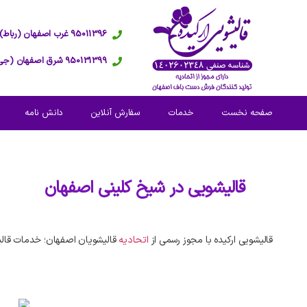
95011396 غرب اصفهان (رباط)
950131399 شرق اصفهان (جی)
صفحه نخست
خدمات
سفارش آنلاین
دانش نامه
قالیشویی در
شیخ کلینی اصفهان
قالیشویی ارکیده با مجوز رسمی از
اتحادیه
قالیشویان اصفهان؛ خدمات قالی