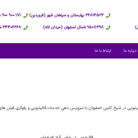
36814532 بهارستان و سپاهان شهر (فروردین)
171 900 900 09 پاسخگویی 24 ساعته
95011398 شمال اصفهان (میدان لاله)
34406668 مرکز اصفهان (عبدالرزاق)
درباره ما
ارتباط با ما
شویی در شیخ کلینی اصفهان با سرویس دهی خدمات قالیشویی و رفوگری فرش های