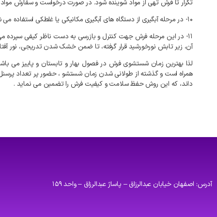
تکرار تا فرش تهی از مواد شوینده شود. در صورت درخواست و سفارش مواد
۱۰- در مرحله آبگیری از دستگاه های آبگیری مکانیکی یا غلطکی استفاده می شود تا به کمک آن ۸۰تا ۹۰ درصد آب قالی گرفته و فرش برای مرحله بعدآماده گردد.
۱۱- در این مرحله فرش جهت کنترل و بازرسی به دست ناظر کیفی سپرده
آن، زیر تابش نورخورشید قرار گرفته، تا ضمن خشک شدن تدریجی، نور آفتاب 
لذا بهترین زمان شستشوی فرش در فصول بهار و تابستان و پاییز می با
همراه است و گذشته از طولانی شدن زمان شستشو ، حضور پر تعداد پرسنل ف
داند، که این روش حفظ سلامت و کیفیت فرش را تضمین می نماید .
آدرس: اصفهان خیابان عبدالرزاق – پاساژ عبدالرزاق – واحد ۱۵۹