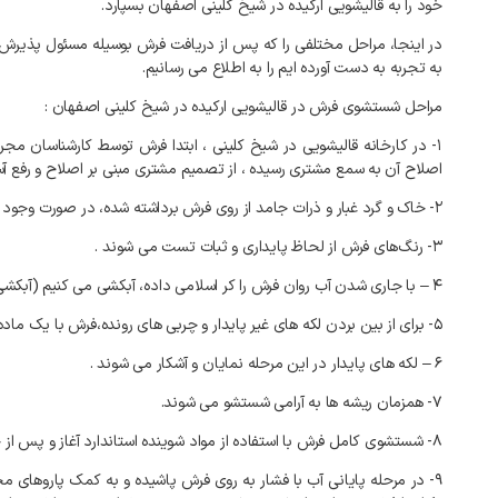
خود را به قالیشویی ارکیده در شیخ کلینی اصفهان بسپارد.
در اینجا، مراحل مختلفی را که پس از دریافت فرش بوسیله مسئول پذیرش 
به تجربه به دست آورده ایم را به اطلاع می رسانیم.
مراحل شستشوی فرش در قالیشویی ارکیده در شیخ کلینی اصفهان :
۱- در کارخانه
قالیشویی در شیخ کلینی
، ابتدا فرش توسط کارشناسان مج
اصلاح آن به سمع مشتری رسیده ، از تصمیم مشتری مبنی بر اصلاح و رفع آ
۲- خاک و گرد غبار و ذرات جامد از روی فرش برداشته شده، در صورت وجود گرد و خاک در مغز آن، فرش داخل خاک گیر مکانیکی قرار گرفته تا با چرخش دورانی، متن قالی از خاک تهی گردد.
۳- رنگ‌های فرش از لحاظ پایداری و ثبات تست می شوند .
۴ – با جاری شدن آب روان فرش را کر اسلامی داده، آبکشی می کنیم (آبکشی از پشت و روی فرش الزامی است)
۵- برای از بین بردن لکه های غیر پایدار و چربی های رونده،فرش با یک ماده شوینده، ملایم شسته می شود.
۶ – لکه های پایدار در این مرحله نمایان و آشکار می شوند .
۷- همزمان ریشه ها به آرامی شستشو می شوند.
۸- شستشوی کامل فرش با استفاده از مواد شوینده استاندارد آغاز و پس از خاتمه، مجدداً آبکشی انجام می گیرد.
۹- در مرحله پایانی آب با فشار به روی فرش پاشیده و به کمک پاروهای م