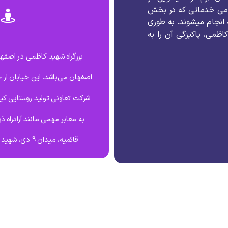
می
خدماتی
که
در
بخش
انجام
میشوند
.
به
طوری
اظمی،
پاکیزگی
آن
را
به
بزرگراه شهید کاظمی در اصفها
اصفهان می‌باشد. این خیابان از
شرکت تعاونی تولید روستایی کیم
به معابر مهمی مانند آزادراه ذ
قائمیه، میدان 9 دی، شهید عباس پور، قائمیه و همچنین دستگرد متصل گردیده است.