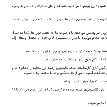
همین
دلیل
پیشنهاد
می‌
شود
حتما
فرش‌
های
دستباف
و
حساس
به
وسیله
جربه
بالای
متخصصین
ما
در
قالیشویی
در
شهید کاظمی
اصفهان
،
باعث
نی
را
نیز
پوشش
می‌
دهد
تا
درصورت
نیاز
به
تعمیر
فرش‌
ها،
شما
بتوانید
از
ت
نیز
انجام
می‌شود
تا
پس
از
شستشوی
قالی
خود،
با
معضل
پرزهای
زائد
ما
برطرف
خواهد
کرد
.
حمل
و
نقل
نیز
یکی
از
این
دغدغه‌ها
است
.
شما
از
نظم
خارج
نشود
و
طبق
برنامه
پیش
برود
.
فرش
کاری
کارشناسانه
است
.
قالیشویی
ارکیده
این
معاینه
را
انجام
داده
و
اهد
گفت
آسیب
ناشی
از
چه
مشکلی
بوده
تا
مجدد
ایجاد
نشود
.
ساعت
تحویل
فرش
طول
می‌کشد
.
برای
قالیشویی‌ها
است
.
معمولا
فرش‌های
شما
در
این
زمان
بین
۷۲
تا
۹۶
داده
می‌شوند
.