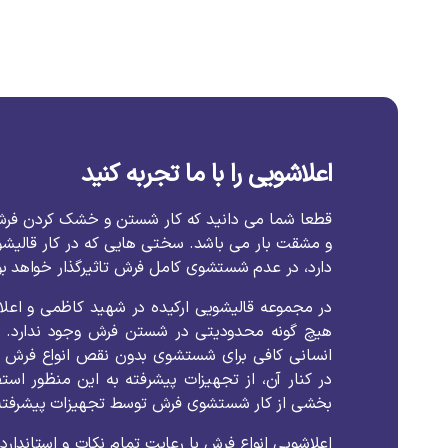
اعلاشویی را با ما تجربه کنید
قطعا
شما
می
دانید
که
کار
شستن
و
خشک
کردن
فر
و
مشقت
بار
می
باشد
.
سختی
هایی
که
در
کار
قالیش
دارد،
در
عدم
شستشوی
کامل
فرش
تاثیرگذار
خواهد
ب
در
مجموعه
قالیشویی
ارکیده
در
شهید کاظمی
و
اعل
هیچ
گونه
محدودیتی
در
شستن
فرش
وجود
ندارد
.
انسانی
کافی
برای
شستشوی
بدون
نقص
انواع
فرش
در
کنار
آن،
از
تجهیزات
پیشرفته
به
این
منظور
استف
بخشی
از
کار
شستشوی
فرش
توسط
تجهیزات
پیشرفته
اعلاشویی
انواع
فرش
با
رعایت
تمام
نکات
و
استاندارد