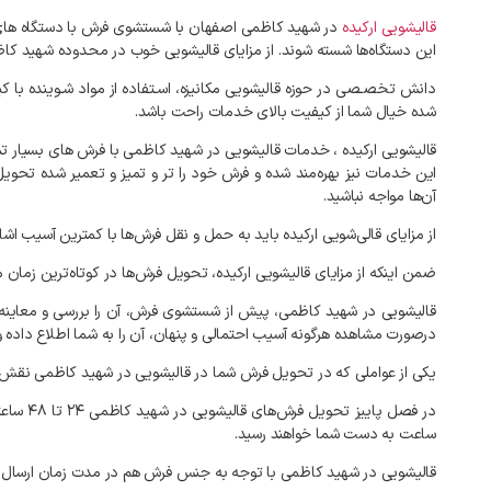
قالیشویی
ارکیده
در
شهید کاظمی
اصفهان
با
شستشوی
فرش
با
دستگاه‌
ها
این
دستگاه‌ها
شسته
شوند
.
از
مزایای
قالیشویی
خوب
در
محدوده
شهید کاظ
دانش
تخصـصی
در
حوزه
قالیشویی
مکانیزه،
اسـتفاده
از
مواد
شـوینده
با
کی
شده
خیال
شما
از
کیفیت
بالای
خدمات
راحت
باشد
.
قالیشویی
ارکیده
،
خدمات
قالیشویی
در
شهید کاظمی
با
فرش
های
بسیار
تم
این
خدمات
نیز
بهره‌مند
شده
و
فرش
خود
را
تر
و
تمیز
و
تعمیر
شده
تحویل
آن‌ها
مواجه
نباشید
.
از
مزایای
قالی‌شویی
ارکیده
باید
به
حمل
و
نقل
فرش‌ها
با
کمترین
آسیب
اشا
ضمن
اینکه
از
مزایای
قالیشویی
ارکیده،
تحویل
فرش‌ها
در
کوتاه‌ترین
زمان
م
قالیشویی
در
شهید کاظمی،
پیش
از
شستشوی
فرش،
آن
را
بررسی
و
معاینه
درصورت
مشاهده
هرگونه
آسیب
احتمالی
و
پنهان،
آن
را
به
شما
اطلاع
داده
و
یکی
از
عواملی
که
در
تحویل
فرش
شما
در
قالیشویی
در
شهید کاظمی
نقش
در
فصل
پاییز
تحویل
فرش‌های
قالیشویی
در
شهید کاظمی
۲۴
تا
۴۸
ساعت
ساعت
به
دست
شما
خواهند
رسید
.
قالیشویی
در
شهید کاظمی
با
توجه
به
جنس
فرش
هم
در
مدت
زمان
ارسال