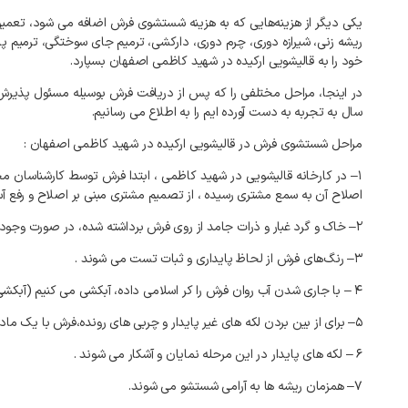
یکی
دیگر
از
هزینه‌هایی
که
به
هزینه
شستشوی
فرش
اضافه
می
شود،
تعمیر
ریشه
زنی،
شیرازه
دوری،
چرم
دوری،
دارکشی،
ترمیم
جای
سوختگی،
ترمیم
پا
خود
را
به
قالیشویی
ارکیده
در
شهید کاظمی
اصفهان
بسپارد
.
در
اینجا،
مراحل
مختلفی
را
که
پس
از
دریافت
فرش
بوسیله
مسئول
پذیرش
سال
به
تجربه
به
دست
آورده
ایم
را
به
اطلاع
می
رسانیم
.
مراحل
شستشوی
فرش
در
قالیشویی
ارکیده
در
شهید کاظمی
اصفهان
:
۱
–
در
کارخانه
قالیشویی
در
شهید کاظمی
،
ابتدا
فرش
توسط
کارشناسان
مج
اصلاح
آن
به
سمع
مشتری
رسیده
،
از
تصمیم
مشتری
مبنی
بر
اصلاح
و
رفع
آ
۲
–
خاک
و
گرد
غبار
و
ذرات
جامد
از
روی
فرش
برداشته
شده،
در
صورت
وجود
۳
–
رنگ‌های
فرش
از
لحاظ
پایداری
و
ثبات
تست
می
شوند
.
۴
–
با
جاری
شدن
آب
روان
فرش
را
کر
اسلامی
داده،
آبکشی
می
کنیم
(
آبکشی
۵
–
برای
از
بین
بردن
لکه
های
غیر
پایدار
و
چربی
های
رونده،فرش
با
یک
ماد
۶
–
لکه
های
پایدار
در
این
مرحله
نمایان
و
آشکار
می
شوند
.
۷
–
همزمان
ریشه
ها
به
آرامی
شستشو
می
شوند
.