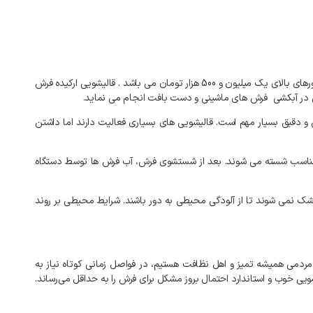
رهای
بالای
یک میلیون و 500 هزار تومان
می
باشد
.
قالیشویی
ارکیده
فرش
در
آبکشی
فرش
های
ماشینی
و
دست
بافت
انجام
می
نماید
.
و
دقیق
بسیار
مهم
است
.
قالیشویی
های
بسیاری
فعالیت
دارند
اما
داشتن
ناسب
شسته
می
شوند
.
بعد
از
شستشوی
فرش،
آب
فرش
ها
توسط
دستگاه
شک
نمی
شوند
تا
از
آلودگی
محیطی
به
دور
باشند
.
شرایط
محیطی
بر
روند
مردمی
همیشه
تمیز
و
اهل
نظافت
هستیم،
در
فواصل
زمانی
کوتاه
نیاز
به
ویی
خوب
و
استاندارد
احتمال
بروز
مشکل
برای
فرش
را
به‌
حداقل
می‌رساند
.