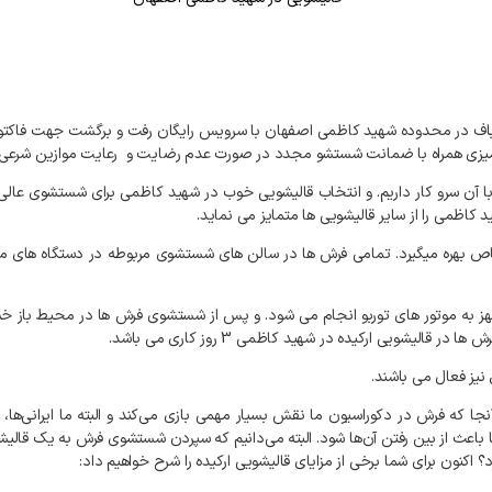
اف
در
محدوده
شهید کاظمی
اصفهان
با
سرویس
رایگان
رفت
و
برگشت
جهت
فاکتو
یزی
همراه
با
ضمانت
شستشو
مجدد
در
صورت
عدم
رضایت
و
رعایت
موازین
شرعی
ا
آن
سرو
کار
داریم
.
و
انتخاب
قالیشویی
خوب
در
شهید کاظمی
برای
شستشوی
عالی
د کاظمی
را
از
سایر
قالیشویی
ها
متمایز
می
نماید
.
ص
بهره
میگیرد
.
تمامی
فرش
ها
در
سالن
های
شستشوی
مربوطه
در
دستگاه
های
م
ز
به
موتور
های
توربو
انجام
می
شود
.
و
پس
از
شستشوی
فرش
ها
در
محیط
باز
خ
رش
ها
در
قالیشویی
ارکیده
در
شهید کاظمی
3
روز
کاری
می
باشد
.
نیز
فعال
می
باشند
.
نجا
که
فرش
در
دکوراسیون
ما
نقش
بسیار
مهمی
بازی
می‌کند
و
البته
ما
ایرانی‌ها،
باعث
از
بین
رفتن
آن‌ها
شود
.
البته
می‌دانیم
که
سپردن
شستشوی
فرش
به
یک
قالیش
د؟
اکنون
برای
شما
برخی
از
مزایای
قالیشویی
ارکیده
را
شرح
خواهیم
داد
: