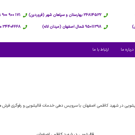
36814532 بهارستان و سپاهان شهر (فروردین)
171 900 900 09 پاسخگویی 24 ساعته
95011398 شمال اصفهان (میدان لاله)
34406668 مرکز اصفهان (عبدالرزاق)
درباره ما
ارتباط با ما
یشویی در شهید کاظمی اصفهان با سرویس دهی خدمات قالیشویی و رفوگری فرش ها