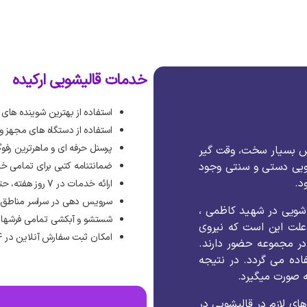
خدمات قالیشویی ارکیده
استفاده از بهترین شوینده های
استفاده از دستگاه های مجهز 
پرسنل حرفه ای و ماهرترین رفوگ
ش
بسیار
سخت،
وقت
گیر
ویی
دستی
و
سنتی
وجود
ضمانتنامه کتبی برای تمامی خ
ود
.
ارائه خدمات در ۷ روز هفته، حتی روزهای تعطیل رسمی
سرویس دهی در سراسر مناطق ته
اشویی
در
شهید کاظمی
،
شستشو و آبکشی تمامی فرشها 
علت
این
است
که
نیروی
امکان ثبت سفارش آنلاین در ۲۴ ساعت شبانه روز
در
مجموعه
حضور
دارند
.
اده
می
گردد
.
در
نتیجه
صورت
میگیرد
.
های
لازم
در
قالیشویی
در