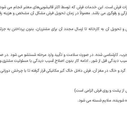
ات
فرش
است
.
این
خدمات
فرش
که
توسط
اکثر
قالیشویی‌های
معتبر
انجام
می
شود،
رگی
و
رفوگری
می
باشد
.
معمولاً
در
زمان
تحویل
فرش
مشکل
آن
مشخص
و
هزینه
رف
و
تحویل
آن
به
کارخانه
تا
ارسال
مجدد
آن
برای
مشتریان،
بدون
پرداختن
به
جزئی
رب،
کارشناسی
شده،
در
صورت
سلامت
و
تأیید
وارد
مرحله
شستشو
می
شود
.
در
صو
سیب
دیدگی
قبل
از
شور
،
ادامه
کار
بدون
اصلاح
آسیب
دیدگی
با
مسئولیت
مشتری،و
گرد
و
خاک
در
مغز
آن،
فرش
داخل
خاک
گیر
مکانیکی
قرار
گرفته
تا
با
چرخش
دورانی،
از
پشت
و
روی
فرش
الزامی
است
)
ه
شوینده،
ملایم
شسته
می
شود
.