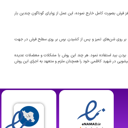
ز
فرش
بصورت
کامل
خارج
نموده،
این
عمل
از
زوایای
گوناگون
چندین
بار
بر
روی
شن‌های
تمیز
و
پس
از
کشیدن
برس
بر
روی
سطح
فرش
در
جهت
بردن
بید
استفاده
نمود
.
هر
چند
این
روش
با
مشکلات
و
معضلات
عدیده
لیشویی
در
شهید کاظمی
خود
را
همچنان
ملزم
و
متعهد
به
اجرای
این
روش