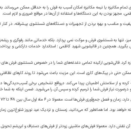
ی
تمام
مکانیزه
یا
نیمه
مکانیزه
امکان
آسیب
به
فرش
را
به
حداقل
ممکن
می‌رساند
.
به‌
می،
مجهز
بودن
به
این
دستگاه‌ها
و
استفاده
از
آن‌ها
در
مواقع
ضروری
و
لازم
است
.
فیت
و
مناسب
و
بهره
بردن
از
تجهـیزات
و
دسـتگاه‌های
شستشوی
پیـشرفته،
در
کنار
ت
یز،
تنها
به
شستشوی
فرش
و
موکت
نمی‌
پردازد
.
بلکه
خدماتی
مانند
رفوگری
و
ریشه‌ز
بگیرید
.
همچنین
در
قالیشویی
شهید کاظمی
؛
استاندارد
خدمات
دارکشی
و
پرداخ
ره
کرد
.
قالی‌شویی
ارکیده
تمامی
دغدغه‌های
شما
را
در
خصوص
شستشوی
فرش‌
های
ش
مکن
حتی
در
پیک‌های
کاری
است
.
این
مزیت
باعث
می‌شود
تا
روند
کارهای
نظافتی
کرده
و
از
سلامتش
اطمینان
پیدا
می‌کند
.
درواقع
تشخیص
برخی
آسیب‌دیدگی‌ها
در
درصورت
نیاز
فرش
شما
را
ترمیم
کرده
و
سپس
آن
را
می‌شوید
.
ضمن
اینکه
به
شما
خو
دارد،
زمان
و
فصل
جمع‌آوری
فرش‌ها
است
.
معمولا
در
۶
ماه
اول
سال
بین
۴۸
تا
۷۲
ه
خواهد
بود
.
اما
همانطور
که
می‌دانید،
زمستان
و
نزدیک
عید
نوروز
شلوغ‌ترین
زمان
آن
نقش
دارد
.
معمولا
فرش‌های
ماشینی
زودتر
از
فرش‌های
دستباف
و
ابریشم
تحویل