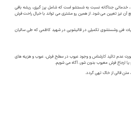
خدماتی
جداگانه
نسبت
به
شستشو
است
که
شامل
پرز
گیری،
ریشه
بافی
ع
آن
نیز
تعیین
می
شود
.
از
همین
رو
مشتری
می
تواند
با
خیال
راحت
فرش
ات
فنی
وشستشوی
تکمیلی
در
قالیشویی
در
شهید کاظمی
که
طی
سالیان
رت
عدم
تائید
کارشناس
و
وجود
عیوب
در
سطح
فرش،
عیوب
و
هزینه
های
یا
ارجاع
فرش
معیوب
بدون
شور،
آگاه
می
شویم
.
متن
قالی
از
خاک
تهی
گردد
.