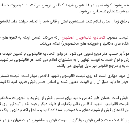
ه
می‌شود
.
کارشناسان
در
قالیشویی
شهید کاظمی
بررسی
می‌کنند
تا
درصورت
حساس
یر
شوینده‌های
شیمیایی
می‌شود
.
طبق
زمان
بندی
اعلام
شده
شستشوی
فرش
و
قالی
شما
را
انجام
خواهد
داد
.
قالیشو
قیمت
مصوب
اتحادیه
قالیشویان
اصفهان
ارائه
می‌کند
.
ضمن
اینکه
به
تعرفه‌های
خ
گاه
های
مکانیزه
و
شوینده‌
های
مخصوص
)
اعلام
می‌کند
.
لاً
بر
حسب
متر
مربع
تعیین
می
شود
.
در
واقع
اتحادیه
قالیشویی
با
تعیین
قیمت
ه
رش
و
نوع
خدمات
قیمت
نهایی
را
به
مشتریان
اعلام
می
کنند
.
هر
قالیشویی
در
شهید
ادیه
و
مراجع
قانونی
نیز
قابل
پیگیری
می
باشد
.
ل
مهم
دیگری
است
که
روی
قیمت
قالیشویی
شهید کاظمی
مؤثر
است
.
قیمت
شستن
فرش‌ها
باید
متراژ
آن
را
بر
قیمت
تعیین
شده
بر
اساس
جنس
فرش
ضرب
کنید
تا
قیم
فرش
است
.
همان
طور
که
می
دانید
برای
شستن
فرش
از
روش‌ها
و
تجهیزات
مختلفی
قیمت
قالیشویی
شهید کاظمی
تأثیر
بگذارد
.
از
طرف
دیگر
وجود
لکه
و
آلودگی
روی
ف
دن
لکه‌های
فرش
از
شوینده‌های
مخصوصی
استفاده
کنید
و
مراحل
لکه
برداری
و
رنگ
ب
و
کلیه
خدمات
جانبی
فرش
،
رفوگری
و
مرمت
فرش
و
مبلشویی
در
اصفهان
نیز
در
ا