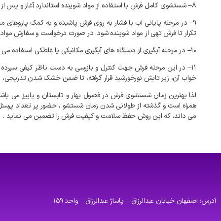
۸
–
شستشوی
کامل
فرش
با
استفاده
از
مواد
شوینده
استاندارد
آغاز
و
پس
از
۹
–
در
مرحله
پایانی
آب
با
فشار
به
روی
فرش
پاشیده
و
به
کمک
پاروهای
م
تکرار
تا
فرش
تهی
از
مواد
شوینده
شود
.
در
صورت
درخواست
و
سفارش
مواد
۱۰
–
در
مرحله
آبگیری
از
دستگاه
های
آبگیری
مکانیکی
یا
غلطکی
استفاده
می
۱۱
–
در
این
مرحله
فرش
جهت
کنترل
و
بازرسی
به
دست
ناظر
کیفی
سپرده
خواب
آن،
زیر
تابش
نورخورشید
قرار
گرفته،
تا
ضمن
خشک
شدن
تدریجی،
ن
لذا
بهترین
زمان
شستشوی
فرش
در
فصول
بهار
و
تابستان
و
پاییز
می
باش
همراه
است
و
گذشته
از
طولانی
شدن
زمان
شستشو
،
حضور
پر
تعداد
پرسنل
می
داند،
که
این
روش
حفظ
سلامت
و
کیفیت
فرش
را
تضمین
می
نماید
.
آدرس: اصفهان خیابان عبدالرزاق – پاساژ عبدالرزاق – واحد ۱۵۹