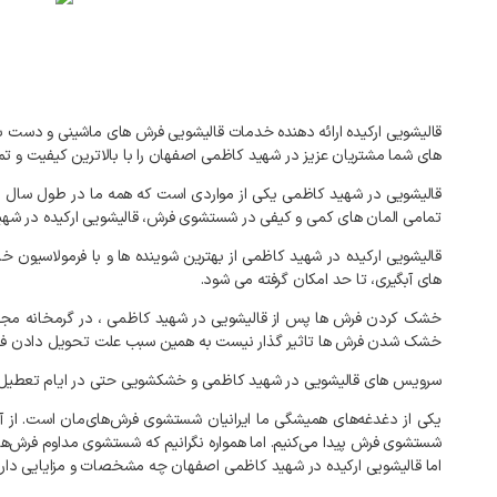
قالیشویی
ارکیده
ارائه
دهنده
خدمات
قالیشویی
فرش
های
ماشینی
و
دست
ب
های
شما
مشتریان
عزیز
در
شهید کاظمی
اصفهان
را
با
بالاترین
کیفیت
و
تم
قالیشویی
در
شهید کاظمی
یکی
از
مواردی
است
که
همه
ما
در
طول
سال
ب
تمامی
المان
های
کمی
و
کیفی
در
شستشوی
فرش،
قالیشویی
ارکیده
در
شهی
قالیشویی
ارکیده
در
شهید کاظمی
از
بهترین
شوینده
ها
و
با
فرمولاسیون
خا
های
آبگیری،
تا
حد
امکان
گرفته
می
شود
.
خشک
کردن
فرش
ها
پس
از
قالیشویی
در
شهید کاظمی
،
در
گرمخانه
مجه
خشک
شدن
فرش
ها
تاثیر
گذار
نیست
به
همین
سبب
علت
تحویل
دادن
ف
سرویس
های
قالیشویی
در
شهید کاظمی
و
خشکشویی
حتی
در
ایام
تعطیل
یکی
از
دغدغه‌های
همیشگی
ما
ایرانیان
شستشوی
فرش‌های‌مان
است
.
از
آ
شستشوی
فرش
پیدا
می‌کنیم
.
اما
همواره
نگرانیم
که
شستشوی
مداوم
فرش‌ها
اما
قالیشویی
ارکیده
در
شهید کاظمی
اصفهان
چه
مشخصات
و
مزایایی
دار