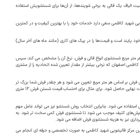
یت
الیاف
یک
قالی
به
برخی
شوینده‌ها،
از
آن‌ها
برای
شستشویش
استفاده
یی
شهید کاظمی
سعی
دارد
خدمات
خود
را
با
بهترین
کیفیت
و
در
کمترین
ود
پایند
است
و
قیمت‌ها
را
در
پیک‌
های
کاری
(
مانند
ماه‌
های
آخر
سال
)
ر
متر
مربع
شستشوی
انواع
قالی
و
فرش،
نرخ
آن
را
مشخص
می
کند
.
سپس
 کاظمی
اصفهان
که
نرخی
بیشتر
از
مقدار
تعیین
شده
اتحادیه
را
از
مشتری
فرش
بر
اساس
هر
متر
مربع
تعیین
می
شود
و
هر
چقدر
فرش
شما
بزرگ
تر
ت
نهایی
حاصل
شود
.
برای
مثال
برای
احتساب
قیمت
شستن
فرش
12
متری
استفاده
می
شود
.
بنابراین
انتخاب
روش
شستشو
نیز
می
تواند
عامل
مهم
رش‌های
کثیف
موجب
می
شود
تا
شستشوی
فرش
کمی
سخت
تر
شود
.
به
رداری
نیز
به
هزینه
شستشوی
فرش
اضافه
می
شود
.
ین
مرکز
قالیشویی
شهید کاظمی
به
صورت
تخصصی
و
حرفه
ای
انجام
می