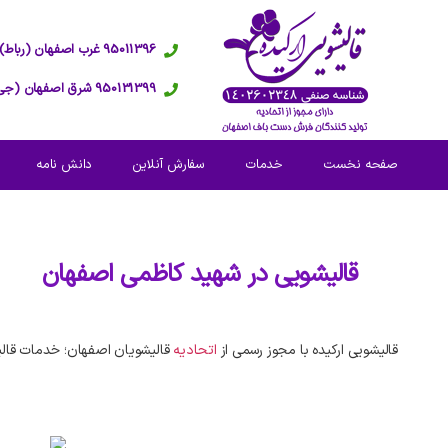
95011396 غرب اصفهان (رباط)
950131399 شرق اصفهان (جی)
صفحه نخست
خدمات
سفارش آنلاین
دانش نامه
قالیشویی در
شهید کاظمی اصفهان
قالیشویی ارکیده با مجوز رسمی از
اتحادیه
قالیشویان اصفهان؛ خدمات قال