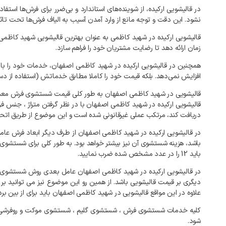
در
قالیشویی
ارکیده،
از
شوینده‌های
استاندارد
و
بی‌ضرر
برای
فرش‌ها
استفاد
نشود
.
این
دقت
و
توجه
مانع
از
وارد
آمدن
آسیب
به
الیاف
فرش‌ها
تحت
تاث
قالیشویی
ارکیده
در
شهید کاظمی
به
عنوان
بهترین
قالیشویی
شهید کاظمی
زمان
ارائه
دهد
تا
رضایت
مشتریان
خود
را
فراهم
سازد
.
همچنین
در
قالیشویی
ارکیده
در
شهید کاظمی
اصفهان،
خدمات
خود
را
با
افزایش
نمی‌دهد
.
بلکه
قیمت
خود
را
کاملا
مطابق
خدماتش
(
استفاده
از
دست
قالیشویی
در
شهید کاظمی
اصفهان
به
طور
کلی
قیمت
شستشوی
فرش
معمو
قالیشویی
ارکیده
در
شهید کاظمی
اصفهان
با
در
نظر
گرفتن
متراژ
،
جنس
ف
دریافت
کند،
مرتکب
عملی
غیرقانونی
شده
است
و
این
موضوع
از
طریق
اتح
در
قالیشویی
ارکیده
در
شهید کاظمی
اصفهان
از
طرف
دیگر
ابعاد
فرش
عام
باشد،
هزینه
شستشوی
آن
نیز
بیشتر
خواهد
بود
.
به
طور
کلی
برای
شستشوی
باید
12
را
در
عدد
مشخص
شده
ضرب
نمایید
.
در
قالیشویی
ارکیده
در
شهید کاظمی
اصفهان
عامل
بعدی
روش
شستشوی
دیگری
بر
قیمت
قالیشویی
باشد
.
از
همین
رو
این
موضوع
نیز
می
توانید
بر
علاوه
در
این
مواقع
قالیشویی
در
شهید کاظمی
اصفهان
باید
برای
از
بین
بر
کلیه
خدمات
شستشوی
فرش
،
شستشوی
گلیم
،
شستشوی
موکت
و
روفرشی
شود
.