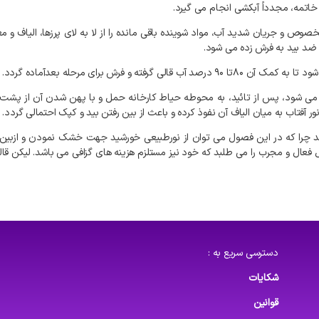
خاتمه،
مجدداً
آبکشی
انجام
می
گیرد
.
خصوص
و
جریان
شدید
آب،
مواد
شوینده
باقی
مانده
را
از
لا
به
لای
پرزها،
الیاف
و
مغ
ضد
بید
به
فرش
زده
می
شود
.
شود
تا
به
کمک
آن
۸۰تا
۹۰
درصد
آب
قالی
گرفته
و
فرش
برای
مرحله
بعدآماده
گردد
.
می
شود،
پس
از
تائید،
به
محوطه
حیاط
کارخانه
حمل
و
با
پهن
شدن
آن
از
پشت
ور
آفتاب
به
میان
الیاف
آن
نفوذ
کرده
و
باعث
از
بین
رفتن
بید
و
کپک
احتمالی
گردد
.
د
چرا
که
در
این
فصول
می
توان
از
نورطبیعی
خورشید
جهت
خشک
نمودن
و
ازبین
فعال
و
مجرب
را
می
طلبد
که
خود
نیز
مستلزم
هزینه
های
گزافی
می
باشد
.
لیکن
قا
دسترسی سریع به :
شکایات
قوانین