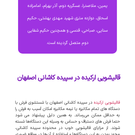
یمین، ملاصدرا، عسگریه دوم، آذر بهرام، امامزاده
اسحاق، دوازده متری شهید مهدی بهشتی، حکیم
سنایی، صباحی، قدسی و همچنین حکیم شفایی
دوم متصل گردیده است.
قالیشویی ارکیده در سپیده کاشانی اصفهان
قالیشویی
ارکیده
در
سپیده کاشانی
اصفهان
با
شستشوی
فرش
با
دستگاه‌
های
تمام
مکانیزه
یا
نیمه
مکانیزه
امکان
آسیب
به
فرش
را
به
حداقل
ممکن
می‌رساند
.
به‌
همین
دلیل
پیشنهاد
می‌
شود
حتما
فرش‌
های
دستباف
و
حساس
به
وسیله
این
دستگاه‌ها
شسته
شوند
.
از
مزایای
قالیشویی
خوب
در
محدوده
سپیده کاشانی،
مجهز
بودن
به
این
دستگاه‌ها
و
استفاده
از
آن‌ها
در
مواقع
ضروری