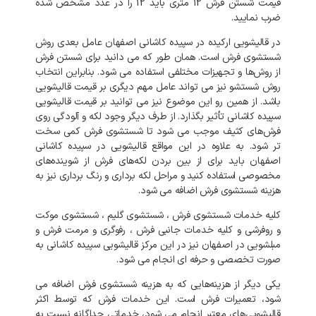
قیمت
شستن
فرش
12
متری
باید
12
را
در
عدد
مشخص
شده
ضرب
نمایید
.
در
قالیشویی
ارکیده
در
سپیده کاشانی
اصفهان
عامل
بعدی
روش
شستشوی
فرش
است
.
همان
طور
که
می
دانید
برای
شستن
فرش
از
روش‌ها
و
تجهیزات
مختلفی
استفاده
می
شود
.
بنابراین
انتخاب
روش
شستشو
نیز
می
تواند
عامل
مهم
دیگری
بر
قیمت
قالیشویی
باشد
.
از
همین
رو
این
موضوع
نیز
می
توانید
بر
قیمت
قالیشویی
سپیده کاشانی
تأثیر
بگذارد
.
از
طرف
دیگر
وجود
لکه
و
آلودگی
روی
فرش‌های
کثیف
موجب
می
شود
تا
شستشوی
فرش
کمی
سخت
تر
شود
.
به
علاوه
در
این
مواقع
قالیشویی
در
سپیده کاشانی
اصفهان
باید
برای
از
بین
بردن
لکه‌های
فرش
از
شوینده‌های
مخصوصی
استفاده
کنید
و
مراحل
لکه
برداری
و
رنگ
برداری
نیز
به
هزینه
شستشوی
فرش
اضافه
می
شود
.
کلیه
خدمات
شستشوی
فرش
،
شستشوی
گلیم
،
شستشوی
موکت
و
روفرشی
و
کلیه
خدمات
جانبی
فرش
،
رفوگری
و
مرمت
فرش
و
مبلشویی
در
اصفهان
نیز
در
این
مرکز
قالیشویی
سپیده کاشانی
به
صورت
تخصصی
و
حرفه
ای
انجام
می
شود
.
یکی
دیگر
از
هزینه‌هایی
که
به
هزینه
شستشوی
فرش
اضافه
می
شود،
تعمیرات
فرش
است
.
این
خدمات
فرش
که
توسط
اکثر
قالیشویی‌های
معتبر
انجام
می
شود،
خدماتی
جداگانه
نسبت
به