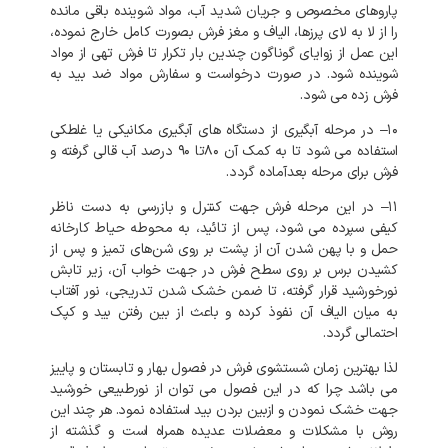
پاروهای
مخصوص
و
جریان
شدید
آب،
مواد
شوینده
باقی
مانده
را
از
لا
به
لای
پرزها،
الیاف
و
مغز
فرش
بصورت
کامل
خارج
نموده،
این
عمل
از
زوایای
گوناگون
چندین
بار
تکرار
تا
فرش
تهی
از
مواد
شوینده
شود
.
در
صورت
درخواست
و
سفارش
مواد
ضد
بید
به
فرش
زده
می
شود
.
۱۰
–
در
مرحله
آبگیری
از
دستگاه
های
آبگیری
مکانیکی
یا
غلطکی
استفاده
می
شود
تا
به
کمک
آن
۸۰تا
۹۰
درصد
آب
قالی
گرفته
و
فرش
برای
مرحله
بعدآماده
گردد
.
۱۱
–
در
این
مرحله
فرش
جهت
کنترل
و
بازرسی
به
دست
ناظر
کیفی
سپرده
می
شود،
پس
از
تائید،
به
محوطه
حیاط
کارخانه
حمل
و
با
پهن
شدن
آن
از
پشت
بر
روی
شن‌های
تمیز
و
پس
از
کشیدن
برس
بر
روی
سطح
فرش
در
جهت
خواب
آن،
زیر
تابش
نورخورشید
قرار
گرفته،
تا
ضمن
خشک
شدن
تدریجی،
نور
آفتاب
به
میان
الیاف
آن
نفوذ
کرده
و
باعث
از
بین
رفتن
بید
و
کپک
احتمالی
گردد
.
لذا
بهترین
زمان
شستشوی
فرش
در
فصول
بهار
و
تابستان
و
پاییز
می
باشد
چرا
که
در
این
فصول
می
توان
از
نورطبیعی
خورشید
جهت
خشک
نمودن
و
ازبین
بردن
بید
استفاده
نمود
.
هر
چند
این
روش
با
مشکلات
و
معضلات
عدیده
همراه
است
و
گذشته
از