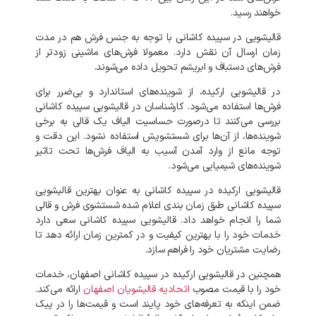
خواهند
رسید
.
قالیشویی
در
سپیده کاشانی
با
توجه
به
جنس
فرش
هم
در
مدت
زمان
ارسال
آن
نقش
دارد
.
معمولا
فرش‌های
ماشینی
زودتر
از
فرش‌های
دستباف
و
ابریشم
تحویل
داده
می‌شوند
.
در
قالیشویی
ارکیده،
از
شوینده‌های
استاندارد
و
بی‌ضرر
برای
فرش‌ها
استفاده
می‌شود
.
کارشناسان
در
قالیشویی
سپیده کاشانی
بررسی
می‌کنند
تا
درصورت
حساسیت
الیاف
یک
قالی
به
برخی
شوینده‌ها،
از
آن‌ها
برای
شستشویش
استفاده
نشود
.
این
دقت
و
توجه
مانع
از
وارد
آمدن
آسیب
به
الیاف
فرش‌ها
تحت
تاثیر
شوینده‌های
شیمیایی
می‌شود
.
قالیشویی
ارکیده
در
سپیده کاشانی
به
عنوان
بهترین
قالیشویی
سپیده کاشانی
طبق
زمان
بندی
اعلام
شده
شستشوی
فرش
و
قالی
شما
را
انجام
خواهد
داد
.
قالیشویی
سپیده کاشانی
سعی
دارد
خدمات
خود
را
با
بهترین
کیفیت
و
در
کمترین
زمان
ارائه
دهد
تا
رضایت
مشتریان
خود
را
فراهم
سازد
.
همچنین
در
قالیشویی
ارکیده
در
سپیده کاشانی
اصفهان،
خدمات
خود
را
با
قیمت
مصوب
اتحادیه
قالیشویان
اصفهان
ارائه
می‌کند
.
ضمن
اینکه
به
تعرفه‌های
خود
پایند
است
و
قیمت‌ها
را
در
پیک‌