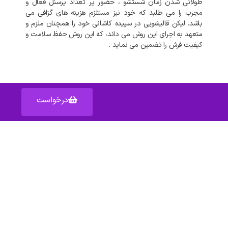
طولانی
شدن
زمان
شستشو
،
حضور
پر
تعداد
پرسنل
فعال
و
مجرب
را
می
طلبد
که
خود
نیز
مستلزم
هزینه
های
گزافی
می
باشد
.
لیکن
قالیشویی
در
سپیده کاشانی
خود
را
همچنان
ملزم
و
متعهد
به
اجرای
این
روش
می
داند،
که
این
روش
حفظ
سلامت
و
کیفیت
فرش
را
تضمین
می
نماید
.
درخواست
آدرس: اصفهان خیابان عبدالرزاق – پاساژ عبدالرزاق – واحد ۱۵۹
دسترسی سریع به :
شکایات
قوانین
مناطق تحت پوشش