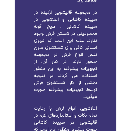
خواهد
بود
.
در
مجموعه
قالیشویی
ارکیده
در
سپیده کاشانی
و
اعلاشویی
در
سپیده کاشانی
،
هیچ
گونه
محدودیتی
در
شستن
فرش
وجود
ندارد
.
علت
این
است
که
نیروی
انسانی
کافی
برای
شستشوی
بدون
نقص
انواع
فرش
در
مجموعه
حضور
دارند
.
در
کنار
آن،
از
تجهیزات
پیشرفته
به
این
منظور
استفاده
می
گردد
.
در
نتیجه
بخشی
از
کار
شستشوی
فرش
توسط
تجهیزات
پیشرفته
صورت
میگیرد
.
اعلاشویی
انواع
فرش
با
رعایت
تمام
نکات
و
استانداردهای
لازم
در
قالیشویی
در
سپیده کاشانی
صورت
میگیرد
.
منظور
این
است
که