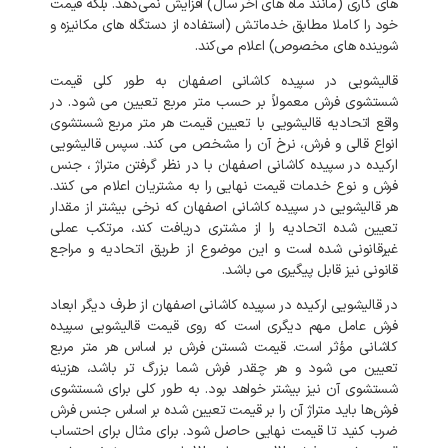
های
کاری
(
مانند
ماه‌
های
آخر
سال
)
افزایش
نمی‌دهد
.
بلکه
قیمت
خود
را
کاملا
مطابق
خدماتش
(
استفاده
از
دستگاه
های
مکانیزه
و
شوینده‌
های
مخصوص
)
اعلام
می‌کند
.
قالیشویی
در
سپیده کاشانی
اصفهان
به
طور
کلی
قیمت
شستشوی
فرش
معمولاً
بر
حسب
متر
مربع
تعیین
می
شود
.
در
واقع
اتحادیه
قالیشویی
با
تعیین
قیمت
هر
متر
مربع
شستشوی
انواع
قالی
و
فرش،
نرخ
آن
را
مشخص
می
کند
.
سپس
قالیشویی
ارکیده
در
سپیده کاشانی
اصفهان
با
در
نظر
گرفتن
متراژ
،
جنس
فرش
و
نوع
خدمات
قیمت
نهایی
را
به
مشتریان
اعلام
می
کنند
.
هر
قالیشویی
در
سپیده کاشانی
اصفهان
که
نرخی
بیشتر
از
مقدار
تعیین
شده
اتحادیه
را
از
مشتری
دریافت
کند،
مرتکب
عملی
غیرقانونی
شده
است
و
این
موضوع
از
طریق
اتحادیه
و
مراجع
قانونی
نیز
قابل
پیگیری
می
باشد
.
در
قالیشویی
ارکیده
در
سپیده کاشانی
اصفهان
از
طرف
دیگر
ابعاد
فرش
عامل
مهم
دیگری
است
که
روی
قیمت
قالیشویی
سپیده
کاشانی
مؤثر
است
.
قیمت
شستن
فرش
بر
اساس
هر
متر
مربع
تعیین
می
شود
و
هر
چقدر
فرش
شما
بزرگ
تر
باشد،
هزینه
شستشوی
آن
نیز
بیشتر
خواهد
بود
.
به
طور
کلی
برای
شستشوی
فرش‌ها
باید
متراژ
آن
را
بر
قیمت
تعیین
شده
بر
اساس
جنس
فرش
ضرب
کنید
تا
قیمت
نهایی
حاصل
شود
.
برای
مثال
برای
احتساب