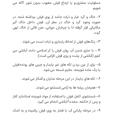
مسئولیت
مشتری،و
یا
ارجاع
فرش
معیوب
بدون
شور،
آگاه
می
شویم
.
۲
–
خاک
و
گرد
غبار
و
ذرات
جامد
از
روی
فرش
برداشته
شده،
در
صورت
وجود
گرد
و
خاک
در
مغز
آن،
فرش
داخل
خاک
گیر
مکانیکی
قرار
گرفته
تا
با
چرخش
دورانی،
متن
قالی
از
خاک
تهی
گردد
.
۳
–
رنگ‌های
فرش
از
لحاظ
پایداری
و
ثبات
تست
می
شوند
.
۴
–
با
جاری
شدن
آب
روان
فرش
را
کر
اسلامی
داده،
آبکشی
می
کنیم
(
آبکشی
از
پشت
و
روی
فرش
الزامی
است
)
۵
–
برای
از
بین
بردن
لکه
های
غیر
پایدار
و
چربی
های
رونده،فرش
با
یک
ماده
شوینده،
ملایم
شسته
می
شود
.
۶
–
لکه
های
پایدار
در
این
مرحله
نمایان
و
آشکار
می
شوند
.
۷
–
همزمان
ریشه
ها
به
آرامی
شستشو
می
شوند
.
۸
–
شستشوی
کامل
فرش
با
استفاده
از
مواد
شوینده
استاندارد
آغاز
و
پس
از
خاتمه،
مجدداً
آبکشی
انجام
می
گیرد
.
۹
–
در
مرحله
پایانی
آب
با
فشار
به
روی
فرش
پاشیده
و
به
کمک