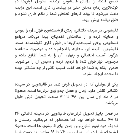
ضمن
اینکه
از
مزایای
قالیشویی
ارکیده،
تحویل
فرش‌ها
در
کوتاه‌ترین
زمان
ممکن
حتی
در
پیک‌های
کاری
است
.
این
مزیت
باعث
می‌شود
تا
روند
کارهای
نظافتی
شما
از
نظم
خارج
نشود
و
طبق
برنامه
پیش
برود
.
قالیشویی
در
سپیده کاشانی،
پیش
از
شستشوی
فرش،
آن
را
بررسی
و
معاینه
کرده
و
از
سلامتش
اطمینان
پیدا
می‌کند
.
درواقع
تشخیص
برخی
آسیب‌دیدگی‌ها
در
فرش
کاری
کارشناسانه
است
.
قالیشویی
ارکیده
این
معاینه
را
انجام
داده
و
درصورت
مشاهده
هرگونه
آسیب
احتمالی
و
پنهان،
آن
را
به
شما
اطلاع
داده
و
درصورت
نیاز
فرش
شما
را
ترمیم
کرده
و
سپس
آن
را
می‌شوید
.
ضمن
اینکه
به
شما
خواهد
گفت
آسیب
ناشی
از
چه
مشکلی
بوده
تا
مجدد
ایجاد
نشود
.
یکی
از
عواملی
که
در
تحویل
فرش
شما
در
قالیشویی
در
سپیده
کاشانی
نقش
دارد،
زمان
و
فصل
جمع‌آوری
فرش‌ها
است
.
معمولا
در
۶
ماه
اول
سال
بین
۴۸
تا
۷۲
ساعت
تحویل
فرش
طول
می‌کشد
.
در
فصل
پاییز
تحویل
فرش‌های
قالیشویی
در
سپیده کاشانی
۲۴
تا
۴۸
ساعته
خواهد
بود
.
اما
همانطور
که
می‌دانید،
زمستان
و
نزدیک
عید
نوروز
شلوغ‌ترین
زمان
برای
قالیشویی‌ها
است
.
معمولا
فرش‌های
شما
در
این
زمان
بین
۷۲
تا
۹۶
ساعت
به
دست
شما