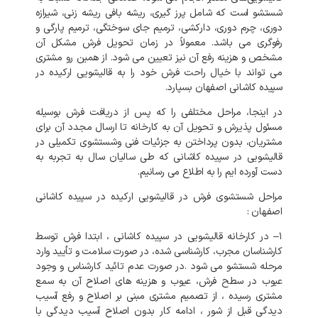
شستشو
است
که
شامل
پرز
گیری،
ریشه
بافی
ریشه
زنی،
شیرازه
دوری،
چرم
دوری،
دارکشی،
ترمیم
جای
سوختگی،
ترمیم
پارگی
و
رفوگری
می
باشد
.
معمولاً
در
زمان
تحویل
فرش
مشکل
آن
مشخص
و
هزینه
رفع
آن
نیز
تعیین
می
شود
.
از
همین
رو
مشتری
می
تواند
با
خیال
راحت
فرش
خود
را
به
قالیشویی
ارکیده
در
سپیده کاشانی
اصفهان
بسپارد
.
در
اینجا،
مراحل
مختلفی
را
که
پس
از
دریافت
فرش
بوسیله
مسئول
پذیرش
و
تحویل
آن
به
کارخانه
تا
ارسال
مجدد
آن
برای
مشتریان،
بدون
پرداختن
به
جزئیات
فنی
وشستشوی
تکمیلی
در
قالیشویی
در
سپیده کاشانی
که
طی
سالیان
سال
به
تجربه
به
دست
آورده
ایم
را
به
اطلاع
می
رسانیم
.
مراحل
شستشوی
فرش
در
قالیشویی
ارکیده
در
سپیده کاشانی
اصفهان
:
۱
–
در
کارخانه
قالیشویی
در
سپیده کاشانی
،
ابتدا
فرش
توسط
کارشناسان
مجرب،
کارشناسی
شده،
در
صورت
سلامت
و
تأیید
وارد
مرحله
شستشو
می
شود
.
در
صورت
عدم
تائید
کارشناس
و
وجود
عیوب
در
سطح
فرش،
عیوب
و
هزینه
های
اصلاح
آن
به
سمع
مشتری
رسیده
،
از
تصمیم
مشتری
مبنی
بر
اصلاح
و
رفع
آسیب
دیدگی
قبل
از
شور
،
ادامه
کار
بدون
اصلاح
آسیب
دیدگی
با