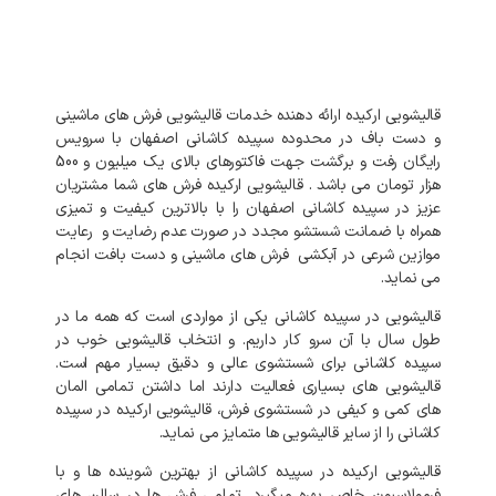
قالیشویی
ارکیده
ارائه
دهنده
خدمات
قالیشویی
فرش
های
ماشینی
و
دست
باف
در
محدوده
سپیده کاشانی
اصفهان
با
سرویس
رایگان
رفت
و
برگشت
جهت
فاکتورهای
بالای
یک میلیون و 500
هزار تومان
می
باشد
.
قالیشویی
ارکیده
فرش
های
شما
مشتریان
عزیز
در
سپیده کاشانی
اصفهان
را
با
بالاترین
کیفیت
و
تمیزی
همراه
با
ضمانت
شستشو
مجدد
در
صورت
عدم
رضایت
و
رعایت
موازین
شرعی
در
آبکشی
فرش
های
ماشینی
و
دست
بافت
انجام
می
نماید
.
قالیشویی
در
سپیده کاشانی
یکی
از
مواردی
است
که
همه
ما
در
طول
سال
با
آن
سرو
کار
داریم
.
و
انتخاب
قالیشویی
خوب
در
سپیده کاشانی
برای
شستشوی
عالی
و
دقیق
بسیار
مهم
است
.
قالیشویی
های
بسیاری
فعالیت
دارند
اما
داشتن
تمامی
المان
های
کمی
و
کیفی
در
شستشوی
فرش،
قالیشویی
ارکیده
در
سپیده
کاشانی
را
از
سایر
قالیشویی
ها
متمایز
می
نماید
.
قالیشویی
ارکیده
در
سپیده کاشانی
از
بهترین
شوینده
ها
و
با
فرمولاسیون
خاص
بهره
میگیرد
.
تمامی
فرش
ها
در
سالن
های