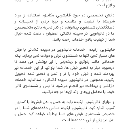
و
لازم
است
.
دانش
تخصـصی
در
حوزه
قالیشویی
مکانیزه،
اسـتفاده
از
مواد
شـوینده
با
کیفیت
و
مناسب
و
بهره
بردن
از
تجهـیزات
و
دسـتگاه‌های
شستشوی
پیـشرفته،
در
کنار
تجربه
بالای
متخصصین
ما
در
قالیشویی
در
سپیده کاشانی
اصفهان
،
باعث
شده
خیال
شما
از
کیفیت
بالای
خدمات
راحت
باشد
.
قالیشویی
ارکیده
،
خدمات
قالیشویی
در
سپیده کاشانی
با
فرش
های
بسیار
تمیز،
تنها
به
شستشوی
فرش
و
موکت
نمی‌
پردازد
.
بلکه
خدماتی
مانند
رفوگری
و
ریشه‌زنی
را
نیز
پوشش
می‌
دهد
تا
درصورت
نیاز
به
تعمیر
فرش‌
ها،
شما
بتوانید
از
این
خدمات
نیز
بهره‌مند
شده
و
فرش
خود
را
تر
و
تمیز
و
تعمیر
شده
تحویل
بگیرید
.
همچنین
در
قالیشویی
سپیده کاشانی
؛
استاندارد
خدمات
دارکشی
و
پرداخت
نیز
انجام
می‌شود
تا
پس
از
شستشوی
قالی
خود،
با
معضل
پرزهای
زائد
آن‌ها
مواجه
نباشید
.
از
مزایای
قالی‌شویی
ارکیده
باید
به
حمل
و
نقل
فرش‌ها
با
کمترین
آسیب
اشاره
کرد
.
قالی‌شویی
ارکیده
تمامی
دغدغه‌های
شما
را
در
خصوص
شستشوی
فرش‌
های
شما
برطرف
خواهد
کرد
.
حمل
و
نقل
نیز
یکی
از
این
دغدغه‌ها
است
.