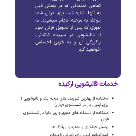
تمامی
خدماتی
که
در
بخش
قبل
به
آنها
اشاره
شد،
برای
فرش
شما
مرحله
به
مرحله
انجام
میشوند
.
به
طوری
که
پس
از
تحویل
فرش
خود
از
قالیشویی
در
سپیده کاشانی،
پاکیزگی
آن
را
به
خوبی
احساس
خواهید
کرد
.
خدمات قالیشویی ارکیده
استفاده از بهترین شوینده های درجه یک و نانوشویی (
برای اولین بار در شستشوی فرش)
استفاده از دستگاه های مجهز و روز دنیا در شستشوی
فرش
پرسنل حرفه ای و ماهرترین رفوگر ها
ضمانتنامه کتبی برای تمامی خدمات