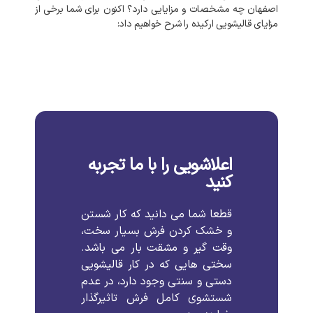
اصفهان
چه
مشخصات
و
مزایایی
دارد؟
اکنون
برای
شما
برخی
از
مزایای
قالیشویی
ارکیده
را
شرح
خواهیم
داد
:
اعلاشویی را با ما تجربه
کنید
قطعا
شما
می
دانید
که
کار
شستن
و
خشک
کردن
فرش
بسیار
سخت،
وقت
گیر
و
مشقت
بار
می
باشد
.
سختی
هایی
که
در
کار
قالیشویی
دستی
و
سنتی
وجود
دارد،
در
عدم
شستشوی
کامل
فرش
تاثیرگذار