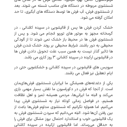
شستشوی
مربوطه
در
دستگاه
های
مناسب
شسته
می
شوند
.
بعد
از
شستشوی
فرش،
آب
فرش
ها
توسط
دستگاه
های
آبگیری،
تا
حد
امکان
گرفته
می
شود
.
خشک
کردن
فرش
ها
پس
از
قالیشویی
در
سپیده کاشانی
،
در
گرمخانه
مجهز
به
موتور
های
توربو
انجام
می
شود
.
و
پس
از
شستشوی
فرش
ها
در
محیط
باز
خشک
نمی
شوند
تا
از
آلودگی
محیطی
به
دور
باشند
.
شرایط
محیطی
بر
روند
خشک
شدن
فرش
ها
تاثیر
گذار
نیست
به
همین
سبب
علت
تحویل
دادن
فرش
ها
در
قالیشویی
ارکیده
در
سپیده کاشانی
3
روز
کاری
می
باشد
.
سرویس
های
قالیشویی
در
سپیده کاشانی
و
خشکشویی
حتی
در
ایام
تعطیل
نیز
فعال
می
باشند
.
یکی
از
دغدغه‌های
همیشگی
ما
ایرانیان
شستشوی
فرش‌های‌مان
است
.
از
آنجا
که
فرش
در
دکوراسیون
ما
نقش
بسیار
مهمی
بازی
می‌کند
و
البته
ما
ایرانی‌ها،
مردمی
همیشه
تمیز
و
اهل
نظافت
هستیم،
در
فواصل
زمانی
کوتاه
نیاز
به
شستشوی
فرش
پیدا
می‌کنیم
.
اما
همواره
نگرانیم
که
شستشوی
مداوم
فرش‌ها
باعث
از
بین
رفتن
آن‌ها
شود
.
البته
می‌دانیم
که
سپردن
شستشوی
فرش
به
یک
قالیشویی
خوب
و
استاندارد
احتمال
بروز
مشکل
برای
فرش
را
به‌
حداقل
می‌رساند
.
اما
قالیشویی
ارکیده
در
سپیده کاشانی