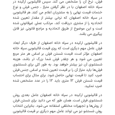
فرش،
نرخ
آن
را
مشخص
می
کند
.
سپس
قالیشویی
ارکیده
در
سپاه خانه اصفهان
با
در
نظر
گرفتن
متراژ
،
جنس
فرش
و
نوع
خدمات
قیمت
نهایی
را
به
مشتریان
اعلام
می
کنند
.
هر
قالیشویی
در
سپاه خانه اصفهان
که
نرخی
بیشتر
از
مقدار
تعیین
شده
اتحادیه
را
از
مشتری
دریافت
کند،
مرتکب
عملی
غیرقانونی
شده
است
و
این
موضوع
از
طریق
اتحادیه
و
مراجع
قانونی
نیز
قابل
پیگیری
می
باشد
.
در
قالیشویی
ارکیده
در
سپاه خانه اصفهان
از
طرف
دیگر
ابعاد
فرش
عامل
مهم
دیگری
است
که
روی
قیمت
قالیشویی
سپاه
خانه
اصفهان
مؤثر
است
.
قیمت
شستن
فرش
بر
اساس
هر
متر
مربع
تعیین
می
شود
و
هر
چقدر
فرش
شما
بزرگ
تر
باشد،
هزینه
شستشوی
آن
نیز
بیشتر
خواهد
بود
.
به
طور
کلی
برای
شستشوی
فرش‌ها
باید
متراژ
آن
را
بر
قیمت
تعیین
شده
بر
اساس
جنس
فرش
ضرب
کنید
تا
قیمت
نهایی
حاصل
شود
.
برای
مثال
برای
احتساب
قیمت
شستن
فرش
12
متری
باید
12
را
در
عدد
مشخص
شده
ضرب
نمایید
.
در
قالیشویی
ارکیده
در
سپاه خانه اصفهان
عامل
بعدی
روش
شستشوی
فرش
است
.
همان
طور
که
می
دانید
برای
شستن
فرش
از
روش‌ها
و
تجهیزات
مختلفی
استفاده
می
شود
.
بنابراین
انتخاب
روش
شستشو
نیز
می
تواند
عامل
مهم
دیگری
بر
قیمت
قالیشویی