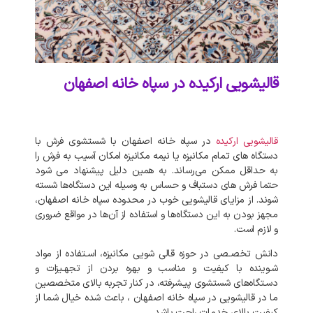
قالیشویی ارکیده در سپاه خانه اصفهان
قالیشویی
ارکیده
در
سپاه خانه اصفهان
با
شستشوی
فرش
با
دستگاه‌
های
تمام
مکانیزه
یا
نیمه
مکانیزه
امکان
آسیب
به
فرش
را
به
حداقل
ممکن
می‌رساند
.
به‌
همین
دلیل
پیشنهاد
می‌
شود
حتما
فرش‌
های
دستباف
و
حساس
به
وسیله
این
دستگاه‌ها
شسته
شوند
.
از
مزایای
قالیشویی
خوب
در
محدوده
سپاه
خانه
اصفهان،
مجهز
بودن
به
این
دستگاه‌ها
و
استفاده
از
آن‌ها
در
مواقع
ضروری
و
لازم
است
.
دانش
تخصـصی
در
حوزه
قالی
شویی
مکانیزه،
اسـتفاده
از
مواد
شـوینده
با
کیفیت
و
مناسب
و
بهره
بردن
از
تجهـیزات
و
دسـتگاه‌های
شستشوی
پیـشرفته،
در
کنار
تجربه
بالای
متخصصین
ما
در
قالیشویی
در
سپاه خانه اصفهان
،
باعث
شده
خیال
شما
از
کیفیت
بالای
خدمات
راحت
باشد
.