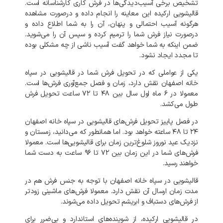
تشخیص
برخی
آسیب‌دیدگی‌ها
در
فرش
کاری
کارشناسانه
است
.
قالیشویی
ارکیده
این
معاینه
را
انجام
داده
و
درصورت
مشاهده
هرگونه
آسیب
احتمالی
و
پنهان،
آن
را
به
شما
اطلاع
داده
و
درصورت
نیاز
فرش
شما
را
ترمیم
کرده
و
سپس
آن
را
می‌شوید
.
ضمن
اینکه
به
شما
خواهد
گفت
آسیب
ناشی
از
چه
مشکلی
بوده
تا
مجدد
ایجاد
نشود
.
یکی
از
عواملی
که
در
تحویل
فرش
شما
در
قالیشویی
در
سپاه
خانه
اصفهان
نقش
دارد،
زمان
و
فصل
جمع‌آوری
فرش‌ها
است
.
معمولا
در
۶
ماه
اول
سال
بین
۴۸
تا
۷۲
ساعت
تحویل
فرش
طول
می‌کشد
.
در
فصل
پاییز
تحویل
فرش‌های
قالیشویی
در
سپاه
خانه
اصفهان
۲۴
تا
۴۸
ساعته
خواهد
بود
.
اما
همانطور
که
می‌دانید،
زمستان
و
نزدیک
عید
نوروز
شلوغ‌ترین
زمان
برای
قالیشویی‌ها
است
.
معمولا
فرش‌های
شما
در
این
زمان
بین
۷۲
تا
۹۶
ساعت
به
دست
شما
خواهند
رسید
.
قالیشویی
در
سپاه
خانه
اصفهان
با
توجه
به
جنس
فرش
هم
در
مدت
زمان
ارسال
آن
نقش
دارد
.
معمولا
فرش‌های
ماشینی
زودتر
از
فرش‌های
دستباف
و
ابریشم
تحویل
داده
می‌شوند
.
در
قالیشویی
ارکیده،
از
شوینده‌های
استاندارد
و
بی‌ضرر
برای