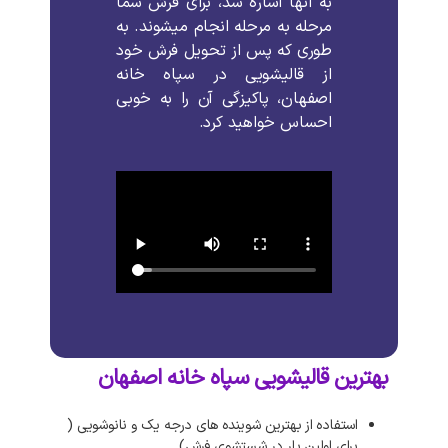
به
آنها
اشاره
شد،
برای
فرش
شما
مرحله
به
مرحله
انجام
میشوند
.
به
طوری
که
پس
از
تحویل
فرش
خود
از
قالیشویی
در
سپاه خانه
اصفهان،
پاکیزگی
آن
را
به
خوبی
احساس
خواهید
کرد
.
بهترین قالیشویی سپاه خانه اصفهان
استفاده از بهترین شوینده های درجه یک و نانوشویی (
برای اولین بار در شستشوی فرش)