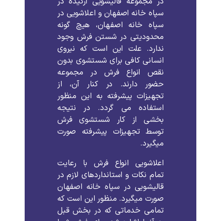
در
مجموعه
قالیشویی
ارکیده
در
سپاه خانه اصفهان
و
اعلاشویی
در
سپاه خانه اصفهان،
هیچ
گونه
محدودیتی
در
شستن
فرش
وجود
ندارد
.
علت
این
است
که
نیروی
انسانی
کافی
برای
شستشوی
بدون
نقص
انواع
فرش
در
مجموعه
حضور
دارند
.
در
کنار
آن،
از
تجهیزات
پیشرفته
به
این
منظور
استفاده
می
گردد
.
در
نتیجه
بخشی
از
کار
شستشوی
فرش
توسط
تجهیزات
پیشرفته
صورت
میگیرد
.
اعلاشویی
انواع
فرش
با
رعایت
تمام
نکات
و
استانداردهای
لازم
در
قالیشویی
در
سپاه خانه اصفهان
صورت
میگیرد
.
منظور
این
است
که
تمامی
خدماتی
که
در
بخش
قبل