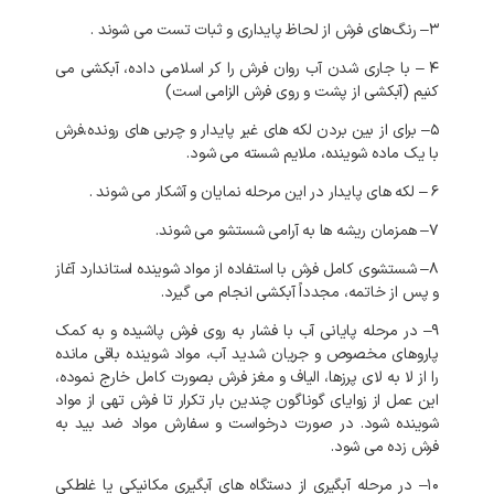
۳
–
رنگ‌های
فرش
از
لحاظ
پایداری
و
ثبات
تست
می
شوند
.
۴
–
با
جاری
شدن
آب
روان
فرش
را
کر
اسلامی
داده،
آبکشی
می
کنیم
(
آبکشی
از
پشت
و
روی
فرش
الزامی
است
)
۵
–
برای
از
بین
بردن
لکه
های
غیر
پایدار
و
چربی
های
رونده،فرش
با
یک
ماده
شوینده،
ملایم
شسته
می
شود
.
۶
–
لکه
های
پایدار
در
این
مرحله
نمایان
و
آشکار
می
شوند
.
۷
–
همزمان
ریشه
ها
به
آرامی
شستشو
می
شوند
.
۸
–
شستشوی
کامل
فرش
با
استفاده
از
مواد
شوینده
استاندارد
آغاز
و
پس
از
خاتمه،
مجدداً
آبکشی
انجام
می
گیرد
.
۹
–
در
مرحله
پایانی
آب
با
فشار
به
روی
فرش
پاشیده
و
به
کمک
پاروهای
مخصوص
و
جریان
شدید
آب،
مواد
شوینده
باقی
مانده
را
از
لا
به
لای
پرزها،
الیاف
و
مغز
فرش
بصورت
کامل
خارج
نموده،
این
عمل
از
زوایای
گوناگون
چندین
بار
تکرار
تا
فرش
تهی
از
مواد
شوینده
شود
.
در
صورت
درخواست
و
سفارش
مواد
ضد
بید
به
فرش
زده
می
شود
.
۱۰
–
در
مرحله
آبگیری
از
دستگاه
های
آبگیری
مکانیکی
یا
غلطکی