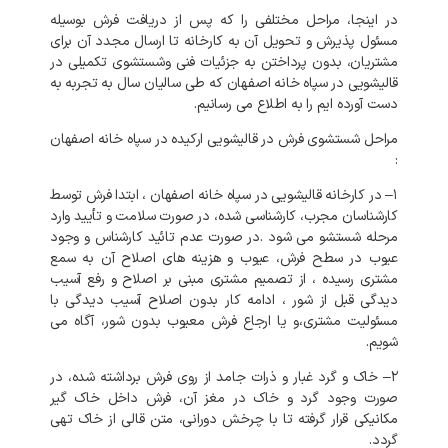
در
اینجا،
مراحل
مختلفی
را
که
پس
از
دریافت
فرش
بوسیله
مسئول
پذیرش
و
تحویل
آن
به
کارخانه
تا
ارسال
مجدد
آن
برای
مشتریان،
بدون
پرداختن
به
جزئیات
فنی
وشستشوی
تکمیلی
در
قالیشویی
در
سپاه
خانه
اصفهان
که
طی
سالیان
سال
به
تجربه
به
دست
آورده
ایم
را
به
اطلاع
می
رسانیم
.
مراحل
شستشوی
فرش
در
قالیشویی
ارکیده
در
سپاه خانه اصفهان
:
۱
–
در
کارخانه
قالیشویی
در
سپاه
خانه
اصفهان
،
ابتدا
فرش
توسط
کارشناسان
مجرب،
کارشناسی
شده،
در
صورت
سلامت
و
تأیید
وارد
مرحله
شستشو
می
شود
.
در
صورت
عدم
تائید
کارشناس
و
وجود
عیوب
در
سطح
فرش،
عیوب
و
هزینه
های
اصلاح
آن
به
سمع
مشتری
رسیده
،
از
تصمیم
مشتری
مبنی
بر
اصلاح
و
رفع
آسیب
دیدگی
قبل
از
شور
،
ادامه
کار
بدون
اصلاح
آسیب
دیدگی
با
مسئولیت
مشتری،و
یا
ارجاع
فرش
معیوب
بدون
شور،
آگاه
می
شویم
.
۲
–
خاک
و
گرد
غبار
و
ذرات
جامد
از
روی
فرش
برداشته
شده،
در
صورت
وجود
گرد
و
خاک
در
مغز
آن،
فرش
داخل
خاک
گیر
مکانیکی
قرار
گرفته
تا
با
چرخش
دورانی،
متن
قالی
از
خاک
تهی
گردد
.