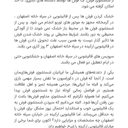
از
شستشوی
فرش،
آب
فرش
ها
توسط
دستگاه
های
آبگیری،
تا
حد
امکان
گرفته
می
شود
.
خشک
کردن
فرش
ها
پس
از
قالیشویی
در
سپاه خانه اصفهان
،
در
گرمخانه
مجهز
به
موتور
های
توربو
انجام
می
شود
.
و
پس
از
شستشوی
فرش
ها
در
محیط
باز
خشک
نمی
شوند
تا
از
آلودگی
محیطی
به
دور
باشند
.
شرایط
محیطی
بر
روند
خشک
شدن
فرش
ها
تاثیر
گذار
نیست
به
همین
سبب
علت
تحویل
دادن
فرش
ها
در
قالیشویی
ارکیده
در
سپاه خانه اصفهان
3
روز
کاری
می
باشد
.
سرویس
های
قالیشویی
در
سپاه خانه اصفهان
و
خشکشویی
حتی
در
ایام
تعطیل
نیز
فعال
می
باشند
.
یکی
از
دغدغه‌های
همیشگی
ما
ایرانیان
شستشوی
فرش‌های‌مان
است
.
از
آنجا
که
فرش
در
دکوراسیون
ما
نقش
بسیار
مهمی
بازی
می‌کند
و
البته
ما
ایرانی‌ها،
مردمی
همیشه
تمیز
و
اهل
نظافت
هستیم،
در
فواصل
زمانی
کوتاه
نیاز
به
شستشوی
فرش
پیدا
می‌کنیم
.
اما
همواره
نگرانیم
که
شستشوی
مداوم
فرش‌ها
باعث
از
بین
رفتن
آن‌ها
شود
.
البته
می‌دانیم
که
سپردن
شستشوی
فرش
به
یک
قالیشویی
خوب
و
استاندارد
احتمال
بروز
مشکل
برای
فرش
را
به‌
حداقل
می‌رساند
.
اما
قالیشویی
ارکیده
در
خیابان
سپاه خانه
اصفهان
چه
مشخصات
و
مزایایی
دارد؟
اکنون
برای
شما
برخی
از
مزایای
قالیشویی
ارکیده
را
شرح
خواهیم
داد
: