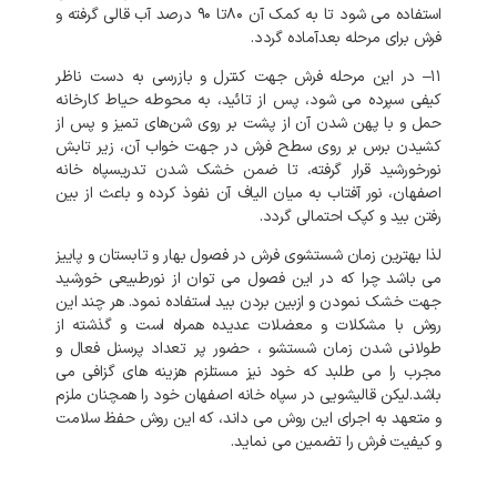
استفاده
می
شود
تا
به
کمک
آن
۸۰تا
۹۰
درصد
آب
قالی
گرفته
و
فرش
برای
مرحله
بعدآماده
گردد
.
۱۱
–
در
این
مرحله
فرش
جهت
کنترل
و
بازرسی
به
دست
ناظر
کیفی
سپرده
می
شود،
پس
از
تائید،
به
محوطه
حیاط
کارخانه
حمل
و
با
پهن
شدن
آن
از
پشت
بر
روی
شن‌های
تمیز
و
پس
از
کشیدن
برس
بر
روی
سطح
فرش
در
جهت
خواب
آن،
زیر
تابش
نورخورشید
قرار
گرفته،
تا
ضمن
خشک
شدن
تدریسپاه
خانه
اصفهان،
نور
آفتاب
به
میان
الیاف
آن
نفوذ
کرده
و
باعث
از
بین
رفتن
بید
و
کپک
احتمالی
گردد
.
لذا
بهترین
زمان
شستشوی
فرش
در
فصول
بهار
و
تابستان
و
پاییز
می
باشد
چرا
که
در
این
فصول
می
توان
از
نورطبیعی
خورشید
جهت
خشک
نمودن
و
ازبین
بردن
بید
استفاده
نمود
.
هر
چند
این
روش
با
مشکلات
و
معضلات
عدیده
همراه
است
و
گذشته
از
طولانی
شدن
زمان
شستشو
،
حضور
پر
تعداد
پرسنل
فعال
و
مجرب
را
می
طلبد
که
خود
نیز
مستلزم
هزینه
های
گزافی
می
باشد
.
لیکن
قالیشویی
در
سپاه
خانه
اصفهان
خود
را
همچنان
ملزم
و
متعهد
به
اجرای
این
روش
می
داند،
که
این
روش
حفظ
سلامت
و
کیفیت
فرش
را
تضمین
می
نماید
.