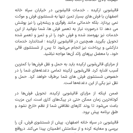
قالیشویی
ارکیده
،
خدمات
قالیشویی
در
خیابان
سپاه
خانه
اصفهان
با
فرش
های
بسیار
تمیز،
تنها
به
شستشوی
فرش
و
موکت
نمی‌
پردازد
.
بلکه
خدماتی
مانند
رفوگری
و
ریشه‌زنی
را
نیز
پوشش
می‌
دهد
تا
درصورت
نیاز
به
تعمیر
فرش‌
ها،
شما
بتوانید
از
این
خدمات
نیز
بهره‌مند
شده
و
فرش
خود
را
تر
و
تمیز
و
تعمیر
شده
تحویل
بگیرید
.
همچنین
در
قالیشویی
ارکیده
؛
استاندارد
خدمات
دارکشی
و
پرداخت
نیز
انجام
می‌شود
تا
پس
از
شستشوی
قالی
خود،
با
معضل
پرزهای
زائد
آن‌ها
مواجه
نباشید
.
از
مزایای
قالی‌شویی
ارکیده
باید
به
حمل
و
نقل
فرش‌ها
با
کمترین
آسیب
اشاره
کرد
.
قالی‌شویی
ارکیده
تمامی
دغدغه‌های
شما
را
در
خصوص
شستشوی
فرش‌
های
شما
برطرف
خواهد
کرد
.
حمل
و
نقل
نیز
یکی
از
این
دغدغه‌ها
است
.
ضمن
اینکه
از
مزایای
قالیشویی
ارکیده،
تحویل
فرش‌ها
در
کوتاه‌ترین
زمان
ممکن
حتی
در
پیک‌های
کاری
است
.
این
مزیت
باعث
می‌شود
تا
روند
کارهای
نظافتی
شما
از
نظم
خارج
نشود
و
طبق
برنامه
پیش
برود
.
قالیشویی
در
سپاه
خانه
اصفهان،
پیش
از
شستشوی
فرش،
آن
را
بررسی
و
معاینه
کرده
و
از
سلامتش
اطمینان
پیدا
می‌کند
.
درواقع