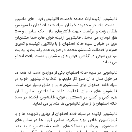
قالیشویی
ارکیده
ارائه
دهنده
خدمات
قالیشویی
فرش
های
ماشینی
و
دست
باف
در
محدوده
خیابان
سپاه خانه اصفهان
با
سرویس
رایگان
رفت
و
برگشت
جهت
فاکتورهای
بالای
یک میلیون و 500
هزار تومان
می
باشد
.
قالیشویی
ارکیده
فرش
های
شما
مشتریان
عزیز
در
خیابان
سپاه خانه اصفهان
را
با
بالاترین
کیفیت
و
تمیزی
همراه
با
ضمانت
شستشو
مجدد
در
صورت
عدم
رضایت
و
رعایت
موازین
شرعی
در
آبکشی
فرش
های
ماشینی
و
دست
بافت
انجام
می
نماید
.
قالیشویی
در
سپاه خانه اصفهان
یکی
از
مواردی
است
که
همه
ما
در
طول
سال
با
آن
سرو
کار
داریم
.
و
انتخاب
قالیشویی
خوب
در
سپاه خانه اصفهان
برای
شستشوی
عالی
و
دقیق
بسیار
مهم
است
.
قالیشویی
های
بسیاری
فعالیت
دارند
اما
داشتن
تمامی
المان
های
کمی
و
کیفی
در
شستشوی
فرش،
قالیشویی
ارکیده
در
سپاه
خانه اصفهان
را
از
سایر
قالیشویی
ها
متمایز
می
نماید
.
قالیشویی
ارکیده
در
سپاه خانه اصفهان
از
بهترین
شوینده
ها
و
با
فرمولاسیون
خاص
بهره
میگیرد
.
تمامی
فرش
ها
در
سالن
های
شستشوی
مربوطه
در
دستگاه
های
مناسب
شسته
می
شوند
.
بعد