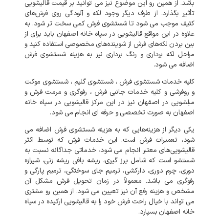
باشد
.
از
همین
رو
این
موضوع
نیز
می
توانید
بر
قیمت
قالیشویی
تأثیر
بگذارد
.
از
طرف
دیگر
وجود
لکه
و
آلودگی
روی
فرش‌های
کثیف
موجب
می
شود
تا
شستشوی
فرش
کمی
سخت
تر
شود
.
به
علاوه
در
این
مواقع
قالیشویی
در
سپاه خانه اصفهان
باید
برای
از
بین
بردن
لکه‌های
فرش
از
شوینده‌های
مخصوصی
استفاده
کنید
و
مراحل
لکه
برداری
و
رنگ
برداری
نیز
به
هزینه
شستشوی
فرش
اضافه
می
شود
.
کلیه
خدمات
شستشوی
فرش
،
شستشوی
گلیم
،
شستشوی
موکت
و
روفرشی
و
کلیه
خدمات
جانبی
فرش
،
رفوگری
و
مرمت
فرش
و
مبلشویی
در
اصفهان
نیز
در
این
مرکز
قالیشویی
در
سپاه
خانه
اصفهان
به
صورت
تخصصی
و
حرفه
ای
انجام
می
شود
.
یکی
دیگر
از
هزینه‌هایی
که
به
هزینه
شستشوی
فرش
اضافه
می
شود،
تعمیرات
فرش
است
.
این
خدمات
فرش
که
توسط
اکثر
قالیشویی‌های
معتبر
انجام
می
شود،
خدماتی
جداگانه
نسبت
به
شستشو
است
که
شامل
پرز
گیری،
ریشه
بافی
ریشه
زنی،
شیرازه
دوری،
چرم
دوری،
دارکشی،
ترمیم
جای
سوختگی،
ترمیم
پارگی
و
رفوگری
می
باشد
.
معمولاً
در
زمان
تحویل
فرش
مشکل
آن
مشخص
و
هزینه
رفع
آن
نیز
تعیین
می
شود
.
از
همین
رو
مشتری
می
تواند
با
خیال
راحت
فرش
خود
را
به
قالیشویی
ارکیده
در
سپاه
خانه اصفهان
بسپارد
.