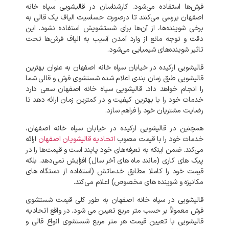
فرش‌ها
استفاده
می‌شود
.
کارشناسان
در
قالیشویی
سپاه
خانه
اصفهان
بررسی
می‌کنند
تا
درصورت
حساسیت
الیاف
یک
قالی
به
برخی
شوینده‌ها،
از
آن‌ها
برای
شستشویش
استفاده
نشود
.
این
دقت
و
توجه
مانع
از
وارد
آمدن
آسیب
به
الیاف
فرش‌ها
تحت
تاثیر
شوینده‌های
شیمیایی
می‌شود
.
قالیشویی
ارکیده
در
خیابان
سپاه
خانه
اصفهان
به
عنوان
بهترین
قالیشویی
طبق
زمان
بندی
اعلام
شده
شستشوی
فرش
و
قالی
شما
را
انجام
خواهد
داد
.
قالیشویی
سپاه
خانه
اصفهان
سعی
دارد
خدمات
خود
را
با
بهترین
کیفیت
و
در
کمترین
زمان
ارائه
دهد
تا
رضایت
مشتریان
خود
را
فراهم
سازد
.
همچنین
در
قالیشویی
ارکیده
در
خیابان
سپاه خانه اصفهان،
خدمات
خود
را
با
قیمت
مصوب
اتحادیه
قالیشویان
اصفهان
ارائه
می‌کند
.
ضمن
اینکه
به
تعرفه‌های
خود
پایند
است
و
قیمت‌ها
را
در
پیک‌
های
کاری
(
مانند
ماه‌
های
آخر
سال
)
افزایش
نمی‌دهد
.
بلکه
قیمت
خود
را
کاملا
مطابق
خدماتش
(
استفاده
از
دستگاه
های
مکانیزه
و
شوینده‌
های
مخصوص
)
اعلام
می‌کند
.
قالیشویی
در
سپاه خانه اصفهان
به
طور
کلی
قیمت
شستشوی
فرش
معمولاً
بر
حسب
متر
مربع
تعیین
می
شود
.
در
واقع
اتحادیه
قالیشویی
با
تعیین
قیمت
هر
متر
مربع
شستشوی
انواع
قالی
و