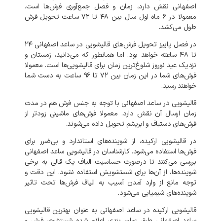
اصفهانی
نقش
دارد،
زمان
و
فصل
جمع‌آوری
فرش‌ها
است
.
معمولا
در
۶
ماه
اول
سال
بین
۴۸
تا
۷۲
ساعت
تحویل
فرش
طول
می‌کشد
.
در
فصل
پاییز
تحویل
فرش‌های
قالیشویی
در
ساعد اصفهانی
۲۴
تا
۴۸
ساعته
خواهد
بود
.
اما
همانطور
که
می‌دانید،
زمستان
و
نزدیک
عید
نوروز
شلوغ‌ترین
زمان
برای
قالیشویی‌ها
است
.
معمولا
فرش‌های
شما
در
این
زمان
بین
۷۲
تا
۹۶
ساعت
به
دست
شما
خواهند
رسید
.
قالیشویی
در
ساعد اصفهانی
با
توجه
به
جنس
فرش
هم
در
مدت
زمان
ارسال
آن
نقش
دارد
.
معمولا
فرش‌های
ماشینی
زودتر
از
فرش‌های
دستباف
و
ابریشم
تحویل
داده
می‌شوند
.
در
قالیشویی
ارکیده،
از
شوینده‌های
استاندارد
و
بی‌ضرر
برای
فرش‌ها
استفاده
می‌شود
.
کارشناسان
در
قالیشویی
ساعد اصفهانی
بررسی
می‌کنند
تا
درصورت
حساسیت
الیاف
یک
قالی
به
برخی
شوینده‌ها،
از
آن‌ها
برای
شستشویش
استفاده
نشود
.
این
دقت
و
توجه
مانع
از
وارد
آمدن
آسیب
به
الیاف
فرش‌ها
تحت
تاثیر
شوینده‌های
شیمیایی
می‌شود
.
قالیشویی
ارکیده
در
ساعد اصفهانی
به
عنوان
بهترین
قالیشویی
ساعد اصفهانی
طبق
زمان
بندی
اعلام
شده
شستشوی
فرش
و