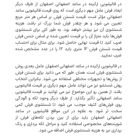
در
قالیشویی
ارکیده
در
ساعد اصفهانی
اصفهان
از
طرف
دیگر
ابعاد
فرش
عامل
مهم
دیگری
است
که
روی
قیمت
قالیشویی
ساعد
اصفهانی
مؤثر
است
.
قیمت
شستن
فرش
بر
اساس
هر
متر
مربع
تعیین
می
شود
و
هر
چقدر
فرش
شما
بزرگ
تر
باشد،
هزینه
شستشوی
آن
نیز
بیشتر
خواهد
بود
.
به
طور
کلی
برای
شستشوی
فرش‌ها
باید
متراژ
آن
را
بر
قیمت
تعیین
شده
بر
اساس
جنس
فرش
ضرب
کنید
تا
قیمت
نهایی
حاصل
شود
.
برای
مثال
برای
احتساب
قیمت
شستن
فرش
12
متری
باید
12
را
در
عدد
مشخص
شده
ضرب
نمایید
.
در
قالیشویی
ارکیده
در
ساعد اصفهانی
اصفهان
عامل
بعدی
روش
شستشوی
فرش
است
.
همان
طور
که
می
دانید
برای
شستن
فرش
از
روش‌ها
و
تجهیزات
مختلفی
استفاده
می
شود
.
بنابراین
انتخاب
روش
شستشو
نیز
می
تواند
عامل
مهم
دیگری
بر
قیمت
قالیشویی
باشد
.
از
همین
رو
این
موضوع
نیز
می
توانید
بر
قیمت
قالیشویی
ساعد اصفهانی
تأثیر
بگذارد
.
از
طرف
دیگر
وجود
لکه
و
آلودگی
روی
فرش‌های
کثیف
موجب
می
شود
تا
شستشوی
فرش
کمی
سخت
تر
شود
.
به
علاوه
در
این
مواقع
قالیشویی
در
ساعد
اصفهانی
اصفهان
باید
برای
از
بین
بردن
لکه‌های
فرش
از
شوینده‌های
مخصوصی
استفاده
کنید
و
مراحل
لکه
برداری
و
رنگ
برداری
نیز
به
هزینه
شستشوی
فرش
اضافه
می
شود
.