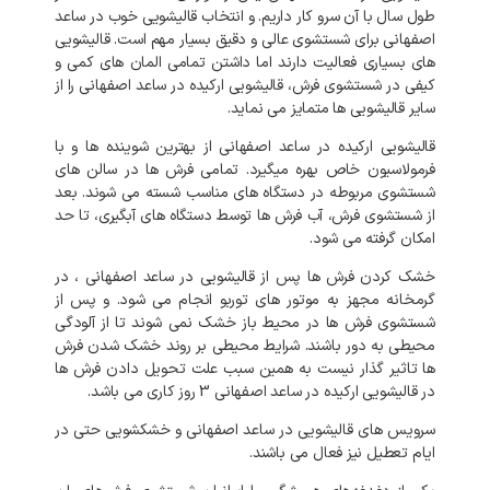
طول
سال
با
آن
سرو
کار
داریم
.
و
انتخاب
قالیشویی
خوب
در
ساعد
اصفهانی
برای
شستشوی
عالی
و
دقیق
بسیار
مهم
است
.
قالیشویی
های
بسیاری
فعالیت
دارند
اما
داشتن
تمامی
المان
های
کمی
و
کیفی
در
شستشوی
فرش،
قالیشویی
ارکیده
در
ساعد اصفهانی
را
از
سایر
قالیشویی
ها
متمایز
می
نماید
.
قالیشویی
ارکیده
در
ساعد اصفهانی
از
بهترین
شوینده
ها
و
با
فرمولاسیون
خاص
بهره
میگیرد
.
تمامی
فرش
ها
در
سالن
های
شستشوی
مربوطه
در
دستگاه
های
مناسب
شسته
می
شوند
.
بعد
از
شستشوی
فرش،
آب
فرش
ها
توسط
دستگاه
های
آبگیری،
تا
حد
امکان
گرفته
می
شود
.
خشک
کردن
فرش
ها
پس
از
قالیشویی
در
ساعد اصفهانی
،
در
گرمخانه
مجهز
به
موتور
های
توربو
انجام
می
شود
.
و
پس
از
شستشوی
فرش
ها
در
محیط
باز
خشک
نمی
شوند
تا
از
آلودگی
محیطی
به
دور
باشند
.
شرایط
محیطی
بر
روند
خشک
شدن
فرش
ها
تاثیر
گذار
نیست
به
همین
سبب
علت
تحویل
دادن
فرش
ها
در
قالیشویی
ارکیده
در
ساعد اصفهانی
3
روز
کاری
می
باشد
.
سرویس
های
قالیشویی
در
ساعد اصفهانی
و
خشکشویی
حتی
در
ایام
تعطیل
نیز
فعال
می
باشند
.