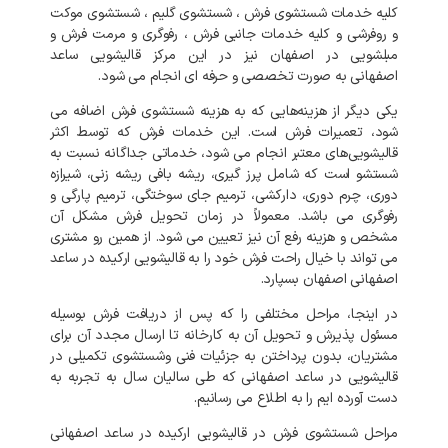
کلیه
خدمات
شستشوی
فرش
،
شستشوی
گلیم
،
شستشوی
موکت
و
روفرشی
و
کلیه
خدمات
جانبی
فرش
،
رفوگری
و
مرمت
فرش
و
مبلشویی
در
اصفهان
نیز
در
این
مرکز
قالیشویی
ساعد
اصفهانی
به
صورت
تخصصی
و
حرفه
ای
انجام
می
شود
.
یکی
دیگر
از
هزینه‌هایی
که
به
هزینه
شستشوی
فرش
اضافه
می
شود،
تعمیرات
فرش
است
.
این
خدمات
فرش
که
توسط
اکثر
قالیشویی‌های
معتبر
انجام
می
شود،
خدماتی
جداگانه
نسبت
به
شستشو
است
که
شامل
پرز
گیری،
ریشه
بافی
ریشه
زنی،
شیرازه
دوری،
چرم
دوری،
دارکشی،
ترمیم
جای
سوختگی،
ترمیم
پارگی
و
رفوگری
می
باشد
.
معمولاً
در
زمان
تحویل
فرش
مشکل
آن
مشخص
و
هزینه
رفع
آن
نیز
تعیین
می
شود
.
از
همین
رو
مشتری
می
تواند
با
خیال
راحت
فرش
خود
را
به
قالیشویی
ارکیده
در
ساعد
اصفهانی
اصفهان
بسپارد
.
در
اینجا،
مراحل
مختلفی
را
که
پس
از
دریافت
فرش
بوسیله
مسئول
پذیرش
و
تحویل
آن
به
کارخانه
تا
ارسال
مجدد
آن
برای
مشتریان،
بدون
پرداختن
به
جزئیات
فنی
وشستشوی
تکمیلی
در
قالیشویی
در
ساعد اصفهانی
که
طی
سالیان
سال
به
تجربه
به
دست
آورده
ایم
را
به
اطلاع
می
رسانیم
.
مراحل
شستشوی
فرش
در
قالیشویی
ارکیده
در
ساعد اصفهانی