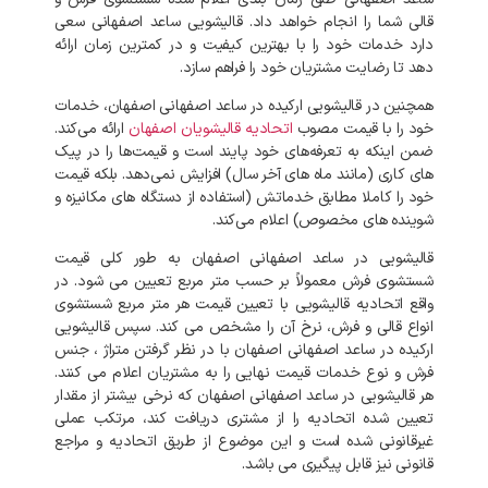
قالی
شما
را
انجام
خواهد
داد
.
قالیشویی
ساعد اصفهانی
سعی
دارد
خدمات
خود
را
با
بهترین
کیفیت
و
در
کمترین
زمان
ارائه
دهد
تا
رضایت
مشتریان
خود
را
فراهم
سازد
.
همچنین
در
قالیشویی
ارکیده
در
ساعد اصفهانی
اصفهان،
خدمات
خود
را
با
قیمت
مصوب
اتحادیه
قالیشویان
اصفهان
ارائه
می‌کند
.
ضمن
اینکه
به
تعرفه‌های
خود
پایند
است
و
قیمت‌ها
را
در
پیک‌
های
کاری
(
مانند
ماه‌
های
آخر
سال
)
افزایش
نمی‌دهد
.
بلکه
قیمت
خود
را
کاملا
مطابق
خدماتش
(
استفاده
از
دستگاه
های
مکانیزه
و
شوینده‌
های
مخصوص
)
اعلام
می‌کند
.
قالیشویی
در
ساعد اصفهانی
اصفهان
به
طور
کلی
قیمت
شستشوی
فرش
معمولاً
بر
حسب
متر
مربع
تعیین
می
شود
.
در
واقع
اتحادیه
قالیشویی
با
تعیین
قیمت
هر
متر
مربع
شستشوی
انواع
قالی
و
فرش،
نرخ
آن
را
مشخص
می
کند
.
سپس
قالیشویی
ارکیده
در
ساعد اصفهانی
اصفهان
با
در
نظر
گرفتن
متراژ
،
جنس
فرش
و
نوع
خدمات
قیمت
نهایی
را
به
مشتریان
اعلام
می
کنند
.
هر
قالیشویی
در
ساعد اصفهانی
اصفهان
که
نرخی
بیشتر
از
مقدار
تعیین
شده
اتحادیه
را
از
مشتری
دریافت
کند،
مرتکب
عملی
غیرقانونی
شده
است
و
این
موضوع
از
طریق
اتحادیه
و
مراجع
قانونی
نیز
قابل
پیگیری
می
باشد
.