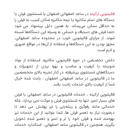
قالیشویی
ارکیده
در
ساعد اصفهانی
اصفهان
با
شستشوی
فرش
با
دستگاه‌
های
تمام
مکانیزه
یا
نیمه
مکانیزه
امکان
آسیب
به
فرش
را
به
حداقل
ممکن
می‌رساند
.
به‌
همین
دلیل
پیشنهاد
می‌
شود
حتما
فرش‌
های
دستباف
و
حساس
به
وسیله
این
دستگاه‌ها
شسته
شوند
.
از
مزایای
قالیشویی
خوب
در
محدوده
ساعد اصفهانی،
مجهز
بودن
به
این
دستگاه‌ها
و
استفاده
از
آن‌ها
در
مواقع
ضروری
و
لازم
است
.
دانش
تخصـصی
در
حوزه
قالیشویی
مکانیزه،
اسـتفاده
از
مواد
شـوینده
با
کیفیت
و
مناسب
و
بهره
بردن
از
تجهـیزات
و
دسـتگاه‌های
شستشوی
پیـشرفته،
در
کنار
تجربه
بالای
متخصصین
ما
در
قالیشویی
در
ساعد اصفهانی
اصفهان
،
باعث
شده
خیال
شما
از
کیفیت
بالای
خدمات
راحت
باشد
.
قالیشویی
ارکیده
،
خدمات
قالیشویی
در
ساعد اصفهانی
با
فرش
های
بسیار
تمیز،
تنها
به
شستشوی
فرش
و
موکت
نمی‌
پردازد
.
بلکه
خدماتی
مانند
رفوگری
و
ریشه‌زنی
را
نیز
پوشش
می‌
دهد
تا
درصورت
نیاز
به
تعمیر
فرش‌
ها،
شما
بتوانید
از
این
خدمات
نیز
بهره‌مند
شده
و
فرش
خود
را
تر
و
تمیز
و
تعمیر
شده
تحویل
بگیرید
.
همچنین
در
قالیشویی
ساعد اصفهانی
؛
استاندارد
خدمات