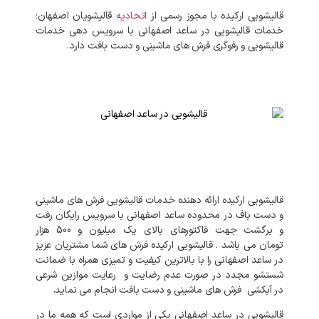
قالیشویی ارکیده با مجوز رسمی از
اتحادیه
قالیشویان اصفهان؛
خدمات قالیشویی در ساعد اصفهانی با سرویس دهی خدمات
قالیشویی و رفوگری فرش های ماشینی و دست بافت دارد.
قالیشویی
ارکیده
ارائه
دهنده
خدمات
قالیشویی
فرش
های
ماشینی
و
دست
باف
در
محدوده
ساعد
اصفهانی
با
سرویس
رایگان
رفت
و
برگشت
جهت
فاکتورهای
بالای
یک میلیون و 500 هزار
تومان
می
باشد
.
قالیشویی
ارکیده
فرش
های
شما
مشتریان
عزیز
در
ساعد
اصفهانی
را
با
بالاترین
کیفیت
و
تمیزی
همراه
با
ضمانت
شستشو
مجدد
در
صورت
عدم
رضایت
و
رعایت
موازین
شرعی
در
آبکشی
فرش
های
ماشینی
و
دست
بافت
انجام
می
نماید
.
قالیشویی
در
ساعد اصفهانی
یکی
از
مواردی
است
که
همه
ما
در