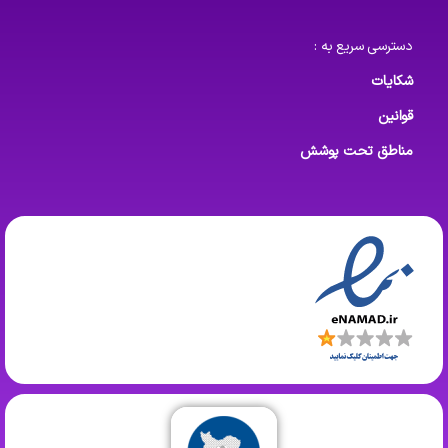
دسترسی سریع به :
شکایات
قوانین
مناطق تحت پوشش