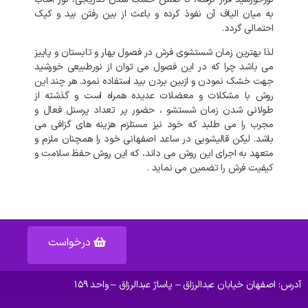
به
میان
الیاف
آن
نفوذ
کرده
و
باعث
از
بین
رفتن
بید
و
کپک
احتمالی
گردد
.
لذا
بهترین
زمان
شستشوی
فرش
در
فصول
بهار
و
تابستان
و
پاییز
می
باشد
چرا
که
در
این
فصول
می
توان
از
نورطبیعی
خورشید
جهت
خشک
نمودن
و
ازبین
بردن
بید
استفاده
نمود
.
هر
چند
این
روش
با
مشکلات
و
معضلات
عدیده
همراه
است
و
گذشته
از
طولانی
شدن
زمان
شستشو
،
حضور
پر
تعداد
پرسنل
فعال
و
مجرب
را
می
طلبد
که
خود
نیز
مستلزم
هزینه
های
گزافی
می
باشد
.
لیکن
قالیشویی
در
ساعد اصفهانی
خود
را
همچنان
ملزم
و
متعهد
به
اجرای
این
روش
می
داند،
که
این
روش
حفظ
سلامت
و
کیفیت
فرش
را
تضمین
می
نماید
.
درخواست
آدرس: اصفهان خیابان عبدالرزاق – پاساژ عبدالرزاق – واحد ۱۵۹