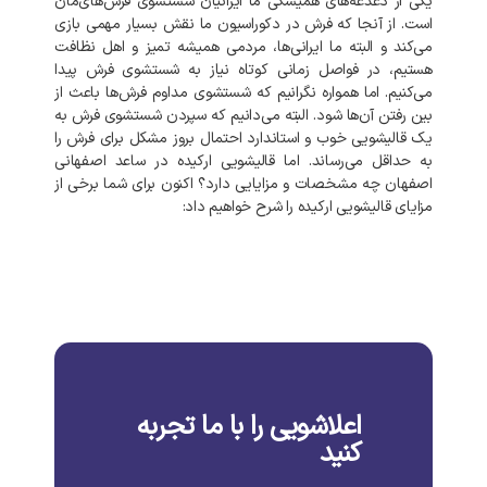
یکی
از
دغدغه‌های
همیشگی
ما
ایرانیان
شستشوی
فرش‌های‌مان
است
.
از
آنجا
که
فرش
در
دکوراسیون
ما
نقش
بسیار
مهمی
بازی
می‌کند
و
البته
ما
ایرانی‌ها،
مردمی
همیشه
تمیز
و
اهل
نظافت
هستیم،
در
فواصل
زمانی
کوتاه
نیاز
به
شستشوی
فرش
پیدا
می‌کنیم
.
اما
همواره
نگرانیم
که
شستشوی
مداوم
فرش‌ها
باعث
از
بین
رفتن
آن‌ها
شود
.
البته
می‌دانیم
که
سپردن
شستشوی
فرش
به
یک
قالیشویی
خوب
و
استاندارد
احتمال
بروز
مشکل
برای
فرش
را
به‌
حداقل
می‌رساند
.
اما
قالیشویی
ارکیده
در
ساعد اصفهانی
اصفهان
چه
مشخصات
و
مزایایی
دارد؟
اکنون
برای
شما
برخی
از
مزایای
قالیشویی
ارکیده
را
شرح
خواهیم
داد
:
اعلاشویی را با ما تجربه
کنید