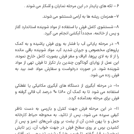
۶
–
لکه
های
پایدار
در
این
مرحله
نمایان
و
آشکار
می
شوند
.
۷
–
همزمان
ریشه
ها
به
آرامی
شستشو
می
شوند
.
۸
–
شستشوی
کامل
فرش
با
استفاده
از
مواد
شوینده
استاندارد
آغاز
و
پس
از
خاتمه،
مجدداً
آبکشی
انجام
می
گیرد
.
۹
–
در
مرحله
پایانی
آب
با
فشار
به
روی
فرش
پاشیده
و
به
کمک
پاروهای
مخصوص
و
جریان
شدید
آب،
مواد
شوینده
باقی
مانده
را
از
لا
به
لای
پرزها،
الیاف
و
مغز
فرش
بصورت
کامل
خارج
نموده،
این
عمل
از
زوایای
گوناگون
چندین
بار
تکرار
تا
فرش
تهی
از
مواد
شوینده
شود
.
در
صورت
درخواست
و
سفارش
مواد
ضد
بید
به
فرش
زده
می
شود
.
۱۰
–
در
مرحله
آبگیری
از
دستگاه
های
آبگیری
مکانیکی
یا
غلطکی
استفاده
می
شود
تا
به
کمک
آن
۸۰تا
۹۰
درصد
آب
قالی
گرفته
و
فرش
برای
مرحله
بعدآماده
گردد
.
۱۱
–
در
این
مرحله
فرش
جهت
کنترل
و
بازرسی
به
دست
ناظر
کیفی
سپرده
می
شود،
پس
از
تائید،
به
محوطه
حیاط
کارخانه
حمل
و
با
پهن
شدن
آن
از
پشت
بر
روی
شن‌های
تمیز
و
پس
از
کشیدن
برس
بر
روی
سطح
فرش
در
جهت
خواب
آن،
زیر
تابش
نورخورشید
قرار
گرفته،
تا
ضمن
خشک
شدن
تدریجی،
نور
آفتاب