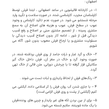
اصفهان
:
۱
–
در
کارخانه
قالیشویی
در
ساعد اصفهانی
،
ابتدا
فرش
توسط
کارشناسان
مجرب،
کارشناسی
شده،
در
صورت
سلامت
و
تأیید
وارد
مرحله
شستشو
می
شود
.
در
صورت
عدم
تائید
کارشناس
و
وجود
عیوب
در
سطح
فرش،
عیوب
و
هزینه
های
اصلاح
آن
به
سمع
مشتری
رسیده
،
از
تصمیم
مشتری
مبنی
بر
اصلاح
و
رفع
آسیب
دیدگی
قبل
از
شور
،
ادامه
کار
بدون
اصلاح
آسیب
دیدگی
با
مسئولیت
مشتری،و
یا
ارجاع
فرش
معیوب
بدون
شور،
آگاه
می
شویم
.
۲
–
خاک
و
گرد
غبار
و
ذرات
جامد
از
روی
فرش
برداشته
شده،
در
صورت
وجود
گرد
و
خاک
در
مغز
آن،
فرش
داخل
خاک
گیر
مکانیکی
قرار
گرفته
تا
با
چرخش
دورانی،
متن
قالی
از
خاک
تهی
گردد
.
۳
–
رنگ‌های
فرش
از
لحاظ
پایداری
و
ثبات
تست
می
شوند
.
۴
–
با
جاری
شدن
آب
روان
فرش
را
کر
اسلامی
داده،
آبکشی
می
کنیم
(
آبکشی
از
پشت
و
روی
فرش
الزامی
است
)
۵
–
برای
از
بین
بردن
لکه
های
غیر
پایدار
و
چربی
های
رونده،فرش
با
یک
ماده
شوینده،
ملایم
شسته
می
شود
.