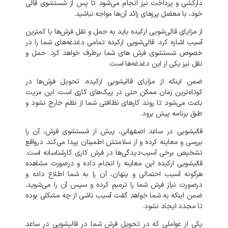
دارکشی
و
پرداخت
نیز
انجام
می‌شود
تا
پس
از
شستشوی
قالی
خود،
با
معضل
پرزهای
زائد
آن‌ها
مواجه
نباشید
.
از
مزایای
قالی‌شویی
ارکیده
باید
به
حمل
و
نقل
فرش‌ها
با
کمترین
آسیب
اشاره
کرد
.
قالی‌شویی
ارکیده
تمامی
دغدغه‌های
شما
را
در
خصوص
شستشوی
فرش‌
های
شما
برطرف
خواهد
کرد
.
حمل
و
نقل
نیز
یکی
از
این
دغدغه‌ها
است
.
ضمن
اینکه
از
مزایای
قالیشویی
ارکیده،
تحویل
فرش‌ها
در
کوتاه‌ترین
زمان
ممکن
حتی
در
پیک‌های
کاری
است
.
این
مزیت
باعث
می‌شود
تا
روند
کارهای
نظافتی
شما
از
نظم
خارج
نشود
و
طبق
برنامه
پیش
برود
.
قالیشویی
در
ساعد اصفهانی،
پیش
از
شستشوی
فرش،
آن
را
بررسی
و
معاینه
کرده
و
از
سلامتش
اطمینان
پیدا
می‌کند
.
درواقع
تشخیص
برخی
آسیب‌دیدگی‌ها
در
فرش
کاری
کارشناسانه
است
.
قالیشویی
ارکیده
این
معاینه
را
انجام
داده
و
درصورت
مشاهده
هرگونه
آسیب
احتمالی
و
پنهان،
آن
را
به
شما
اطلاع
داده
و
درصورت
نیاز
فرش
شما
را
ترمیم
کرده
و
سپس
آن
را
می‌شوید
.
ضمن
اینکه
به
شما
خواهد
گفت
آسیب
ناشی
از
چه
مشکلی
بوده
تا
مجدد
ایجاد
نشود
.
یکی
از
عواملی
که
در
تحویل
فرش
شما
در
قالیشویی
در
ساعد