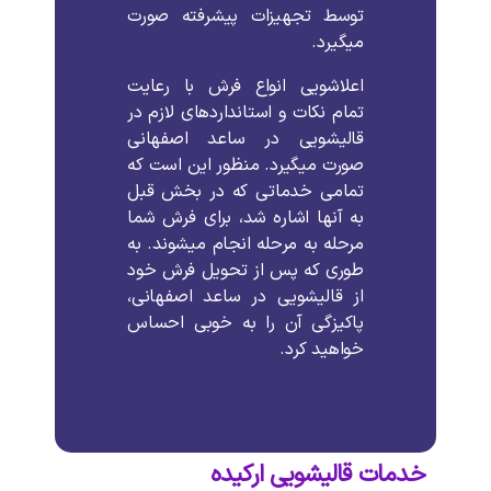
توسط
تجهیزات
پیشرفته
صورت
میگیرد
.
اعلاشویی
انواع
فرش
با
رعایت
تمام
نکات
و
استانداردهای
لازم
در
قالیشویی
در
ساعد اصفهانی
صورت
میگیرد
.
منظور
این
است
که
تمامی
خدماتی
که
در
بخش
قبل
به
آنها
اشاره
شد،
برای
فرش
شما
مرحله
به
مرحله
انجام
میشوند
.
به
طوری
که
پس
از
تحویل
فرش
خود
از
قالیشویی
در
ساعد اصفهانی،
پاکیزگی
آن
را
به
خوبی
احساس
خواهید
کرد
.
خدمات قالیشویی ارکیده