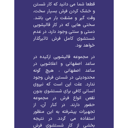
قطعا
شما
می
دانید
که
کار
شستن
و
خشک
کردن
فرش
بسیار
سخت،
وقت
گیر
و
مشقت
بار
می
باشد
.
سختی
هایی
که
در
کار
قالیشویی
دستی
و
سنتی
وجود
دارد،
در
عدم
شستشوی
کامل
فرش
تاثیرگذار
خواهد
بود
.
در
مجموعه
قالیشویی
ارکیده
در
ساعد اصفهانی
و
اعلاشویی
در
ساعد اصفهانی
،
هیچ
گونه
محدودیتی
در
شستن
فرش
وجود
ندارد
.
علت
این
است
که
نیروی
انسانی
کافی
برای
شستشوی
بدون
نقص
انواع
فرش
در
مجموعه
حضور
دارند
.
در
کنار
آن،
از
تجهیزات
پیشرفته
به
این
منظور
استفاده
می
گردد
.
در
نتیجه
بخشی
از
کار
شستشوی
فرش