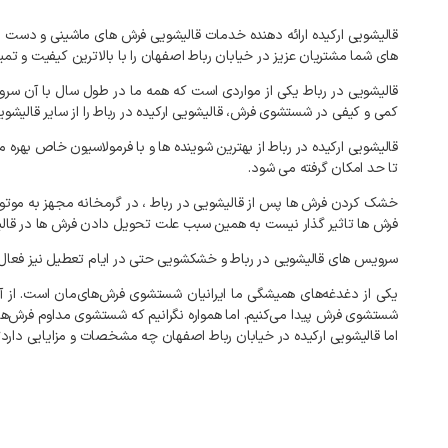
قالیشویی
ارکیده
ارائه
دهنده
خدمات
قالیشویی
فرش
های
ماشینی
و
دست
ب
های
شما
مشتریان
عزیز
در
خیابان
رباط
اصفهان
را
با
بالاترین
کیفیت
و
تمی
قالیشویی
در
رباط
یکی
از
مواردی
است
که
همه
ما
در
طول
سال
با
آن
سرو
کمی
و
کیفی
در
شستشوی
فرش،
قالیشویی
ارکیده
در
رباط
را
از
سایر
قالیشوی
قالیشویی
ارکیده
در
رباط
از
بهترین
شوینده
ها
و
با
فرمولاسیون
خاص
بهره
می
تا
حد
امکان
گرفته
می
شود
.
خشک
کردن
فرش
ها
پس
از
قالیشویی
در
رباط
،
در
گرمخانه
مجهز
به
موتور
فرش
ها
تاثیر
گذار
نیست
به
همین
سبب
علت
تحویل
دادن
فرش
ها
در
قال
سرویس
های
قالیشویی
در
رباط
و
خشکشویی
حتی
در
ایام
تعطیل
نیز
فعال
یکی
از
دغدغه‌های
همیشگی
ما
ایرانیان
شستشوی
فرش‌های‌مان
است
.
از
آ
شستشوی
فرش
پیدا
می‌کنیم
.
اما
همواره
نگرانیم
که
شستشوی
مداوم
فرش‌ها
اما
قالیشویی
ارکیده
در
خیابان
رباط
اصفهان
چه
مشخصات
و
مزایایی
دارد