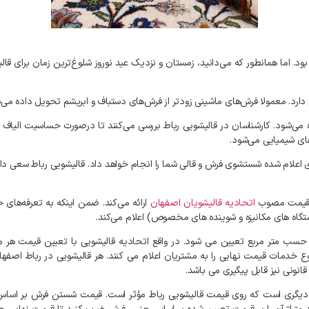
بود
.
اما
همانطور
که
می‌دانید،
زمستان
و
نزدیک
عید
نوروز
شلوغ‌ترین
زمان
برای
قال
دارد
.
معمولا
فرش‌های
ماشینی
زودتر
از
فرش‌های
دستباف
و
ابریشم
تحویل
داده
می‌
می‌شود
.
کارشناسان
در
قالیشویی
رباط
بررسی
می‌کنند
تا
درصورت
حساسیت
الیاف
ای
شیمیایی
می‌شود
.
اعلام
شده
شستشوی
فرش
و
قالی
شما
را
انجام
خواهد
داد
.
قالیشویی
رباط
سعی
دا
یمت
مصوب
اتحادیه
قالیشویان
اصفهان
ارائه
می‌کند
.
ضمن
اینکه
به
تعرفه‌های
خ
گاه
های
مکانیزه
و
شوینده‌
های
مخصوص
)
اعلام
می‌کند
.
حسب
متر
مربع
تعیین
می
شود
.
در
واقع
اتحادیه
قالیشویی
با
تعیین
قیمت
هر
م
ع
خدمات
قیمت
نهایی
را
به
مشتریان
اعلام
می
کنند
.
هر
قالیشویی
در
رباط
اصفها
قانونی
نیز
قابل
پیگیری
می
باشد
.
دیگری
است
که
روی
قیمت
قالیشویی
رباط
مؤثر
است
.
قیمت
شستن
فرش
بر
اساس