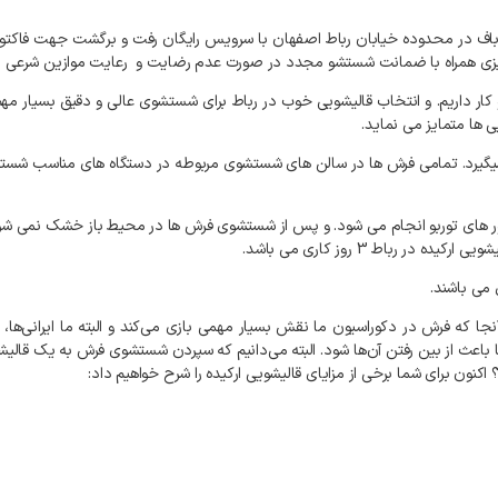
اف
در
محدوده
خیابان
رباط
اصفهان
با
سرویس
رایگان
رفت
و
برگشت
جهت
فاکتو
زی
همراه
با
ضمانت
شستشو
مجدد
در
صورت
عدم
رضایت
و
رعایت
موازین
شرعی
د
کار
داریم
.
و
انتخاب
قالیشویی
خوب
در
رباط
برای
شستشوی
عالی
و
دقیق
بسیار
مهم
ی
ها
متمایز
می
نماید
.
گیرد
.
تمامی
فرش
ها
در
سالن
های
شستشوی
مربوطه
در
دستگاه
های
مناسب
شسته
های
توربو
انجام
می
شود
.
و
پس
از
شستشوی
فرش
ها
در
محیط
باز
خشک
نمی
شو
یشویی
ارکیده
در
رباط
3
روز
کاری
می
باشد
.
می
باشند
.
نجا
که
فرش
در
دکوراسیون
ما
نقش
بسیار
مهمی
بازی
می‌کند
و
البته
ما
ایرانی‌ها،
باعث
از
بین
رفتن
آن‌ها
شود
.
البته
می‌دانیم
که
سپردن
شستشوی
فرش
به
یک
قالیش
؟
اکنون
برای
شما
برخی
از
مزایای
قالیشویی
ارکیده
را
شرح
خواهیم
داد
: