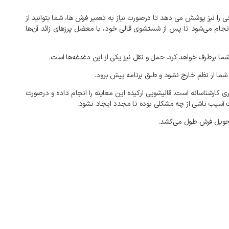
نی
را
نیز
پوشش
می‌
دهد
تا
درصورت
نیاز
به
تعمیر
فرش‌
ها،
شما
بتوانید
از
نجام
می‌شود
تا
پس
از
شستشوی
قالی
خود،
با
معضل
پرزهای
زائد
آن‌ها
ما
برطرف
خواهد
کرد
.
حمل
و
نقل
نیز
یکی
از
این
دغدغه‌ها
است
.
شما
از
نظم
خارج
نشود
و
طبق
برنامه
پیش
برود
.
ری
کارشناسانه
است
.
قالیشویی
ارکیده
این
معاینه
را
انجام
داده
و
درصورت
آسیب
ناشی
از
چه
مشکلی
بوده
تا
مجدد
ایجاد
نشود
.
ویل
فرش
طول
می‌کشد
.