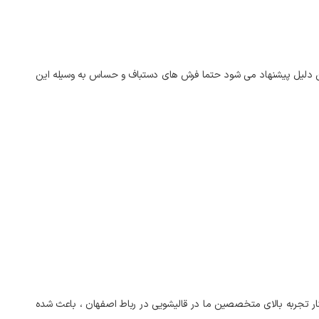
دلیل
پیشنهاد
می‌
شود
حتما
فرش‌
های
دستباف
و
حساس
به
وسیله
این
ار
تجربه
بالای
متخصصین
ما
در
قالیشویی
در
رباط
اصفهان
،
باعث
شده