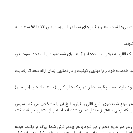
یشویی‌ها
است
.
معمولا
فرش‌های
شما
در
این
زمان
بین
۷۲
تا
۹۶
ساعت
به
شوند
.
یک
قالی
به
برخی
شوینده‌ها،
از
آن‌ها
برای
شستشویش
استفاده
نشود
.
این
رد
خدمات
خود
را
با
بهترین
کیفیت
و
در
کمترین
زمان
ارائه
دهد
تا
رضایت
ود
پایند
است
و
قیمت‌ها
را
در
پیک‌
های
کاری
(
مانند
ماه‌
های
آخر
سال
)
تر
مربع
شستشوی
انواع
قالی
و
فرش،
نرخ
آن
را
مشخص
می
کند
.
سپس
ن
که
نرخی
بیشتر
از
مقدار
تعیین
شده
اتحادیه
را
از
مشتری
دریافت
کند،
هر
متر
مربع
تعیین
می
شود
و
هر
چقدر
فرش
شما
بزرگ
تر
باشد،
هزینه