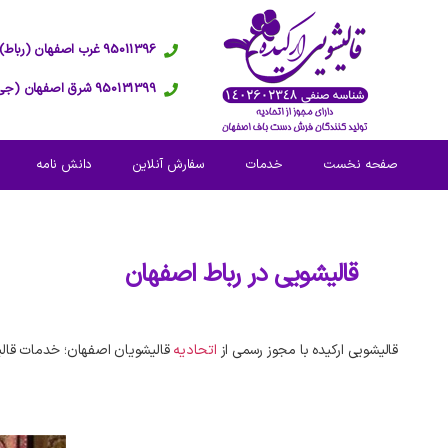
95011396 غرب اصفهان (رباط)
950131399 شرق اصفهان (جی)
صفحه نخست
خدمات
سفارش آنلاین
دانش نامه
قالیشویی در
رباط اصفهان
قالیشویی ارکیده با مجوز رسمی از
اتحادیه
قالیشویان اصفهان؛ خدمات قالی