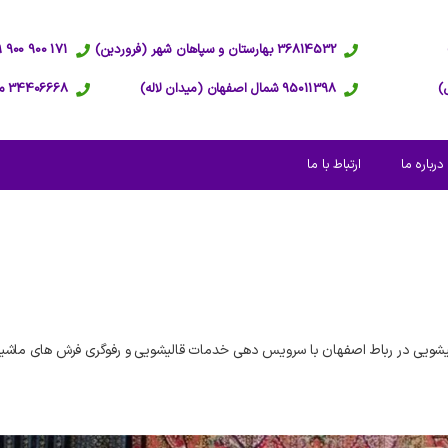
36814532 بهارستان و سپاهان شهر (فروردین)
171 900 900 09 پاسخگویی 24 ساعته
95011398 شمال اصفهان (میدان لاله)
34406668 مرکز اصفهان (عبدالرزاق)
درباره ما
ارتباط با ما
شویی در رباط اصفهان با سرویس دهی خدمات قالیشویی و رفوگری فرش های ماشین