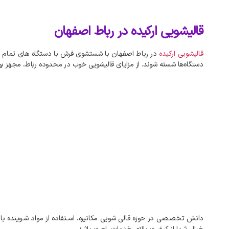
قالیشویی ارکیده در رباط اصفهان
قالیشویی
ارکیده
در
رباط
اصفهان
با
شستشوی
فرش
با
دستگاه‌
های
تمام
دستگاه‌ها
شسته
شوند
.
از
مزایای
قالیشویی
خوب
در
محدوده
رباط،
مجهز
ب
دانش
تخصـصی
در
حوزه
قالی
شویی
مکانیزه،
اسـتفاده
از
مواد
شـوینده
با