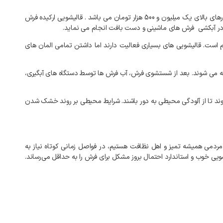
رهای
بالای
یک میلیون و 500 هزار تومان
می
باشد
.
قالیشویی
ارکیده
فرش
ر
آبکشی
فرش
های
ماشینی
و
دست
بافت
انجام
می
نماید
.
است
.
قالیشویی
های
بسیاری
فعالیت
دارند
اما
داشتن
تمامی
المان
های
می
شوند
.
بعد
از
شستشوی
فرش،
آب
فرش
ها
توسط
دستگاه
های
آبگیری،
ند
تا
از
آلودگی
محیطی
به
دور
باشند
.
شرایط
محیطی
بر
روند
خشک
شدن
مردمی
همیشه
تمیز
و
اهل
نظافت
هستیم،
در
فواصل
زمانی
کوتاه
نیاز
به
ویی
خوب
و
استاندارد
احتمال
بروز
مشکل
برای
فرش
را
به‌
حداقل
می‌رساند
.