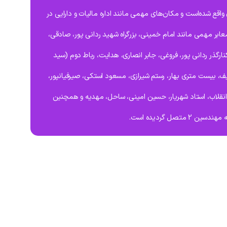
 در منطقه 8 اصفهان واقع شده‌است و مکان‌های مهمی مانند اداره مالیات و دارایی در
 معابر مهمی مانند امام خمینی، بزرگراه شهید ردانی پور، صادقی،
نارگذر ردانی پور، فروغی، جابر انصاری، هدایت، رباط دوم (سید
یف، بیست متری بهار، رستم شیرازی، مسعود استکی، صیرفیانپور،
ی انقلاب، استاد شهریار، حسین امینی، ساحل، مهدیه و همچنین
ندسین 2 متصل گردیده است.