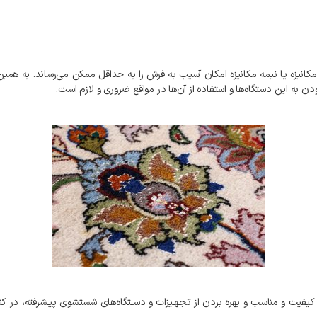
مکانیزه
یا
نیمه
مکانیزه
امکان
آسیب
به
فرش
را
به
حداقل
ممکن
می‌رساند
.
به‌
همین
ودن
به
این
دستگاه‌ها
و
استفاده
از
آن‌ها
در
مواقع
ضروری
و
لازم
است
.
کیفیت
و
مناسب
و
بهره
بردن
از
تجهـیزات
و
دسـتگاه‌های
شستشوی
پیـشرفته،
در
کن