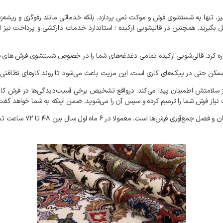
ز،
تنها
به
شستشوی
فرش
و
موکت
نمی‌
پردازد
.
بلکه
خدماتی
مانند
رفوگری
و
ریشه‌ز
ل
بگیرید
.
همچنین
در
قالیشویی
ارکیده
؛
استاندارد
خدمات
دارکشی
و
پرداخت
نیز
ا
ره
کرد
.
قالی‌شویی
ارکیده
تمامی
دغدغه‌های
شما
را
در
خصوص
شستشوی
فرش‌
های
ش
مکن
حتی
در
پیک‌های
کاری
است
.
این
مزیت
باعث
می‌شود
تا
روند
کارهای
نظافتی
سلامتش
اطمینان
پیدا
می‌کند
.
درواقع
تشخیص
برخی
آسیب‌دیدگی‌ها
در
فرش
کا
نیاز
فرش
شما
را
ترمیم
کرده
و
سپس
آن
را
می‌شوید
.
ضمن
اینکه
به
شما
خواهد
گفت
ن
و
فصل
جمع‌آوری
فرش‌ها
است
.
معمولا
در
۶
ماه
اول
سال
بین
۴۸
تا
۷۲
ساعت
تح