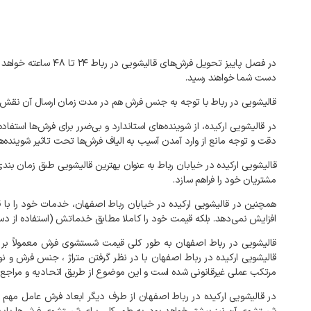
در
فصل
پاییز
تحویل
فرش‌های
قالیشویی
در
رباط
۲۴
تا
۴۸
ساعته
خواهد
دست
شما
خواهند
رسید
.
قالیشویی
در
رباط
با
توجه
به
جنس
فرش
هم
در
مدت
زمان
ارسال
آن
نقش
در
قالیشویی
ارکیده،
از
شوینده‌های
استاندارد
و
بی‌ضرر
برای
فرش‌ها
استفاده
دقت
و
توجه
مانع
از
وارد
آمدن
آسیب
به
الیاف
فرش‌ها
تحت
تاثیر
شوینده‌ه
قالیشویی
ارکیده
در
خیابان
رباط
به
عنوان
بهترین
قالیشویی
طبق
زمان
بندی
مشتریان
خود
را
فراهم
سازد
.
همچنین
در
قالیشویی
ارکیده
در
خیابان
رباط
اصفهان،
خدمات
خود
را
با
ق
افزایش
نمی‌دهد
.
بلکه
قیمت
خود
را
کاملا
مطابق
خدماتش
(
استفاده
از
دست
قالیشویی
در
رباط
اصفهان
به
طور
کلی
قیمت
شستشوی
فرش
معمولاً
بر
قالیشویی
ارکیده
در
رباط
اصفهان
با
در
نظر
گرفتن
متراژ
،
جنس
فرش
و
نو
مرتکب
عملی
غیرقانونی
شده
است
و
این
موضوع
از
طریق
اتحادیه
و
مراجع
در
قالیشویی
ارکیده
در
رباط
اصفهان
از
طرف
دیگر
ابعاد
فرش
عامل
مهم