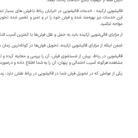
خیال
شما
از
کیفیت
بالای
خدمات
راحت
باشد
.
قالیشویی
ارکیده
،
خدمات
قالیشویی
در
خیابان
رباط
با
فرش
های
بسیار
تمی
این
خدمات
نیز
بهره‌مند
شده
و
فرش
خود
را
تر
و
تمیز
و
تعمیر
شده
تحوی
مواجه
نباشید
.
از
مزایای
قالی‌شویی
ارکیده
باید
به
حمل
و
نقل
فرش‌ها
با
کمترین
آسیب
اشا
ضمن
اینکه
از
مزایای
قالیشویی
ارکیده،
تحویل
فرش‌ها
در
کوتاه‌ترین
زمان
م
قالیشویی
در
رباط،
پیش
از
شستشوی
فرش،
آن
را
بررسی
و
معاینه
کرده
و
از
مشاهده
هرگونه
آسیب
احتمالی
و
پنهان،
آن
را
به
شما
اطلاع
داده
و
درصورت
یکی
از
عواملی
که
در
تحویل
فرش
شما
در
قالیشویی
در
رباط
نقش
دارد،
زما