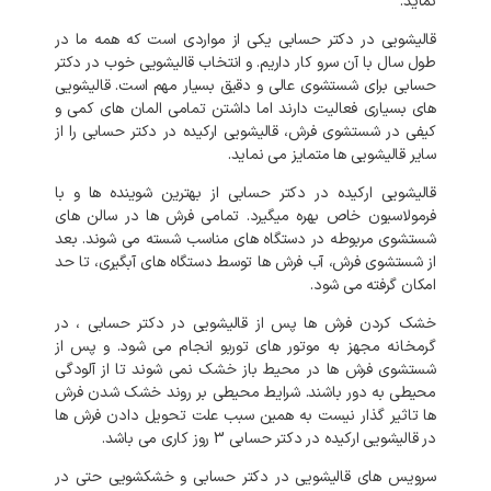
نماید
.
قالیشویی
در
دکتر حسابی
یکی
از
مواردی
است
که
همه
ما
در
طول
سال
با
آن
سرو
کار
داریم
.
و
انتخاب
قالیشویی
خوب
در
دکتر
حسابی
برای
شستشوی
عالی
و
دقیق
بسیار
مهم
است
.
قالیشویی
های
بسیاری
فعالیت
دارند
اما
داشتن
تمامی
المان
های
کمی
و
کیفی
در
شستشوی
فرش،
قالیشویی
ارکیده
در
دکتر حسابی
را
از
سایر
قالیشویی
ها
متمایز
می
نماید
.
قالیشویی
ارکیده
در
دکتر حسابی
از
بهترین
شوینده
ها
و
با
فرمولاسیون
خاص
بهره
میگیرد
.
تمامی
فرش
ها
در
سالن
های
شستشوی
مربوطه
در
دستگاه
های
مناسب
شسته
می
شوند
.
بعد
از
شستشوی
فرش،
آب
فرش
ها
توسط
دستگاه
های
آبگیری،
تا
حد
امکان
گرفته
می
شود
.
خشک
کردن
فرش
ها
پس
از
قالیشویی
در
دکتر حسابی
،
در
گرمخانه
مجهز
به
موتور
های
توربو
انجام
می
شود
.
و
پس
از
شستشوی
فرش
ها
در
محیط
باز
خشک
نمی
شوند
تا
از
آلودگی
محیطی
به
دور
باشند
.
شرایط
محیطی
بر
روند
خشک
شدن
فرش
ها
تاثیر
گذار
نیست
به
همین
سبب
علت
تحویل
دادن
فرش
ها
در
قالیشویی
ارکیده
در
دکتر حسابی
3
روز
کاری
می
باشد
.
سرویس
های
قالیشویی
در
دکتر حسابی
و
خشکشویی
حتی
در