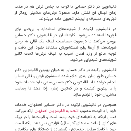
قالیشویی
در
دکتر حسابی
با
توجه
به
جنس
فرش
هم
در
مدت
زمان
ارسال
آن
نقش
دارد
.
معمولا
فرش‌های
ماشینی
زودتر
از
فرش‌های
دستباف
و
ابریشم
تحویل
داده
می‌شوند
.
در
قالیشویی
ارکیده،
از
شوینده‌های
استاندارد
و
بی‌ضرر
برای
فرش‌ها
استفاده
می‌شود
.
کارشناسان
در
قالیشویی
دکتر حسابی
بررسی
می‌کنند
تا
درصورت
حساسیت
الیاف
یک
قالی
به
برخی
شوینده‌ها،
از
آن‌ها
برای
شستشویش
استفاده
نشود
.
این
دقت
و
توجه
مانع
از
وارد
آمدن
آسیب
به
الیاف
فرش‌ها
تحت
تاثیر
شوینده‌های
شیمیایی
می‌شود
.
قالیشویی
ارکیده
در
دکتر حسابی
به
عنوان
بهترین
قالیشویی
دکتر
حسابی
طبق
زمان
بندی
اعلام
شده
شستشوی
فرش
و
قالی
شما
را
انجام
خواهد
داد
.
قالیشویی
دکتر حسابی
سعی
دارد
خدمات
خود
را
با
بهترین
کیفیت
و
در
کمترین
زمان
ارائه
دهد
تا
رضایت
مشتریان
خود
را
فراهم
سازد
.
همچنین
در
قالیشویی
ارکیده
در
دکتر حسابی
اصفهان،
خدمات
خود
را
با
قیمت
مصوب
اتحادیه
قالیشویان
اصفهان
ارائه
می‌کند
.
ضمن
اینکه
به
تعرفه‌های
خود
پایند
است
و
قیمت‌ها
را
در
پیک‌
های
کاری
(
مانند
ماه‌
های
آخر
سال
)
افزایش
نمی‌دهد
.
بلکه
قیمت
خود
را
کاملا
مطابق
خدماتش
(
استفاده
از
دستگاه
های
مکانیزه
و