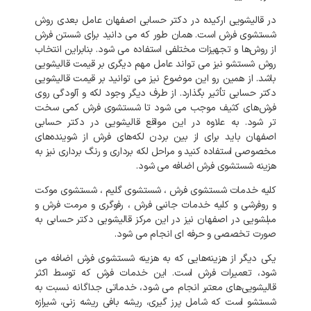
در
قالیشویی
ارکیده
در
دکتر حسابی
اصفهان
عامل
بعدی
روش
شستشوی
فرش
است
.
همان
طور
که
می
دانید
برای
شستن
فرش
از
روش‌ها
و
تجهیزات
مختلفی
استفاده
می
شود
.
بنابراین
انتخاب
روش
شستشو
نیز
می
تواند
عامل
مهم
دیگری
بر
قیمت
قالیشویی
باشد
.
از
همین
رو
این
موضوع
نیز
می
توانید
بر
قیمت
قالیشویی
دکتر حسابی
تأثیر
بگذارد
.
از
طرف
دیگر
وجود
لکه
و
آلودگی
روی
فرش‌های
کثیف
موجب
می
شود
تا
شستشوی
فرش
کمی
سخت
تر
شود
.
به
علاوه
در
این
مواقع
قالیشویی
در
دکتر حسابی
اصفهان
باید
برای
از
بین
بردن
لکه‌های
فرش
از
شوینده‌های
مخصوصی
استفاده
کنید
و
مراحل
لکه
برداری
و
رنگ
برداری
نیز
به
هزینه
شستشوی
فرش
اضافه
می
شود
.
کلیه
خدمات
شستشوی
فرش
،
شستشوی
گلیم
،
شستشوی
موکت
و
روفرشی
و
کلیه
خدمات
جانبی
فرش
،
رفوگری
و
مرمت
فرش
و
مبلشویی
در
اصفهان
نیز
در
این
مرکز
قالیشویی
دکتر حسابی
به
صورت
تخصصی
و
حرفه
ای
انجام
می
شود
.
یکی
دیگر
از
هزینه‌هایی
که
به
هزینه
شستشوی
فرش
اضافه
می
شود،
تعمیرات
فرش
است
.
این
خدمات
فرش
که
توسط
اکثر
قالیشویی‌های
معتبر
انجام
می
شود،
خدماتی
جداگانه
نسبت
به
شستشو
است
که
شامل
پرز
گیری،
ریشه
بافی
ریشه
زنی،
شیرازه