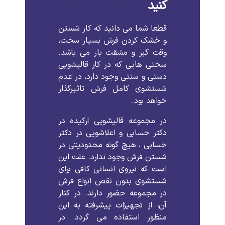
کنید
قطعا
شما
می
دانید
که
کار
شستن
و
خشک
کردن
فرش
بسیار
سخت،
وقت
گیر
و
مشقت
بار
می
باشد
.
سختی
هایی
که
در
کار
قالیشویی
دستی
و
سنتی
وجود
دارد،
در
عدم
شستشوی
کامل
فرش
تاثیرگذار
خواهد
بود
.
در
مجموعه
قالیشویی
ارکیده
در
دکتر حسابی
و
اعلاشویی
در
دکتر
حسابی
،
هیچ
گونه
محدودیتی
در
شستن
فرش
وجود
ندارد
.
علت
این
است
که
نیروی
انسانی
کافی
برای
شستشوی
بدون
نقص
انواع
فرش
در
مجموعه
حضور
دارند
.
در
کنار
آن،
از
تجهیزات
پیشرفته
به
این
منظور
استفاده
می
گردد
.
در