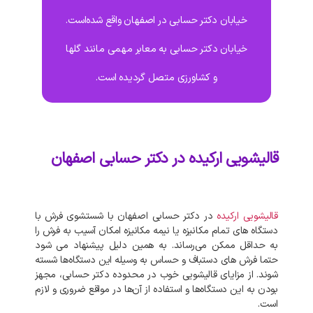
خیابان دکتر حسابی در اصفهان واقع شده‌است.
خیابان دکتر حسابی به معابر مهمی مانند گلها
و کشاورزی متصل گردیده است.
قالیشویی ارکیده در دکتر حسابی اصفهان
قالیشویی
ارکیده
در
دکتر حسابی
اصفهان
با
شستشوی
فرش
با
دستگاه‌
های
تمام
مکانیزه
یا
نیمه
مکانیزه
امکان
آسیب
به
فرش
را
به
حداقل
ممکن
می‌رساند
.
به‌
همین
دلیل
پیشنهاد
می‌
شود
حتما
فرش‌
های
دستباف
و
حساس
به
وسیله
این
دستگاه‌ها
شسته
شوند
.
از
مزایای
قالیشویی
خوب
در
محدوده
دکتر حسابی،
مجهز
بودن
به
این
دستگاه‌ها
و
استفاده
از
آن‌ها
در
مواقع
ضروری
و
لازم
است
.