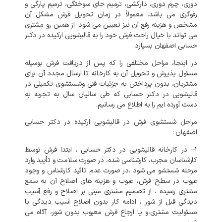
دوری،
چرم
دوری،
دارکشی،
ترمیم
جای
سوختگی،
ترمیم
پارگی
و
رفوگری
می
باشد
.
معمولاً
در
زمان
تحویل
فرش
مشکل
آن
مشخص
و
هزینه
رفع
آن
نیز
تعیین
می
شود
.
از
همین
رو
مشتری
می
تواند
با
خیال
راحت
فرش
خود
را
به
قالیشویی
ارکیده
در
دکتر
حسابی
اصفهان
بسپارد
.
در
اینجا،
مراحل
مختلفی
را
که
پس
از
دریافت
فرش
بوسیله
مسئول
پذیرش
و
تحویل
آن
به
کارخانه
تا
ارسال
مجدد
آن
برای
مشتریان،
بدون
پرداختن
به
جزئیات
فنی
وشستشوی
تکمیلی
در
قالیشویی
در
دکتر حسابی
که
طی
سالیان
سال
به
تجربه
به
دست
آورده
ایم
را
به
اطلاع
می
رسانیم
.
مراحل
شستشوی
فرش
در
قالیشویی
ارکیده
در
دکتر حسابی
اصفهان
:
۱
–
در
کارخانه
قالیشویی
در
دکتر حسابی
،
ابتدا
فرش
توسط
کارشناسان
مجرب،
کارشناسی
شده،
در
صورت
سلامت
و
تأیید
وارد
مرحله
شستشو
می
شود
.
در
صورت
عدم
تائید
کارشناس
و
وجود
عیوب
در
سطح
فرش،
عیوب
و
هزینه
های
اصلاح
آن
به
سمع
مشتری
رسیده
،
از
تصمیم
مشتری
مبنی
بر
اصلاح
و
رفع
آسیب
دیدگی
قبل
از
شور
،
ادامه
کار
بدون
اصلاح
آسیب
دیدگی
با
مسئولیت
مشتری،و
یا
ارجاع
فرش
معیوب
بدون
شور،
آگاه
می