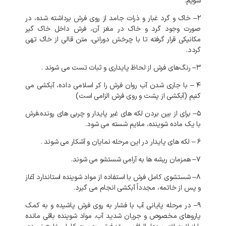
شویم
.
۲
–
خاک
و
گرد
غبار
و
ذرات
جامد
از
روی
فرش
برداشته
شده،
در
صورت
وجود
گرد
و
خاک
در
مغز
آن،
فرش
داخل
خاک
گیر
مکانیکی
قرار
گرفته
تا
با
چرخش
دورانی،
متن
قالی
از
خاک
تهی
گردد
.
۳
–
رنگ‌های
فرش
از
لحاظ
پایداری
و
ثبات
تست
می
شوند
.
۴
–
با
جاری
شدن
آب
روان
فرش
را
کر
اسلامی
داده،
آبکشی
می
کنیم
(
آبکشی
از
پشت
و
روی
فرش
الزامی
است
)
۵
–
برای
از
بین
بردن
لکه
های
غیر
پایدار
و
چربی
های
رونده،فرش
با
یک
ماده
شوینده،
ملایم
شسته
می
شود
.
۶
–
لکه
های
پایدار
در
این
مرحله
نمایان
و
آشکار
می
شوند
.
۷
–
همزمان
ریشه
ها
به
آرامی
شستشو
می
شوند
.
۸
–
شستشوی
کامل
فرش
با
استفاده
از
مواد
شوینده
استاندارد
آغاز
و
پس
از
خاتمه،
مجدداً
آبکشی
انجام
می
گیرد
.
۹
–
در
مرحله
پایانی
آب
با
فشار
به
روی
فرش
پاشیده
و
به
کمک
پاروهای
مخصوص
و
جریان
شدید
آب،
مواد
شوینده
باقی
مانده