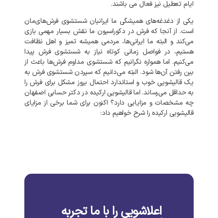
ایام
تعطیل
نیز
فعال
می
باشند
.
یکی
از
دغدغه‌های
همیشگی
ما
ایرانیان
شستشوی
فرش‌های‌مان
است
.
از
آنجا
که
فرش
در
دکوراسیون
ما
نقش
بسیار
مهمی
بازی
می‌کند
و
البته
ما
ایرانی‌ها،
مردمی
همیشه
تمیز
و
اهل
نظافت
هستیم،
در
فواصل
زمانی
کوتاه
نیاز
به
شستشوی
فرش
پیدا
می‌کنیم
.
اما
همواره
نگرانیم
که
شستشوی
مداوم
فرش‌ها
باعث
از
بین
رفتن
آن‌ها
شود
.
البته
می‌دانیم
که
سپردن
شستشوی
فرش
به
یک
قالیشویی
خوب
و
استاندارد
احتمال
بروز
مشکل
برای
فرش
را
به‌
حداقل
می‌رساند
.
اما
قالیشویی
ارکیده
در
دکتر حسابی
اصفهان
چه
مشخصات
و
مزایایی
دارد؟
اکنون
برای
شما
برخی
از
مزایای
قالیشویی
ارکیده
را
شرح
خواهیم
داد
:
اعلاشویی را با ما تجربه