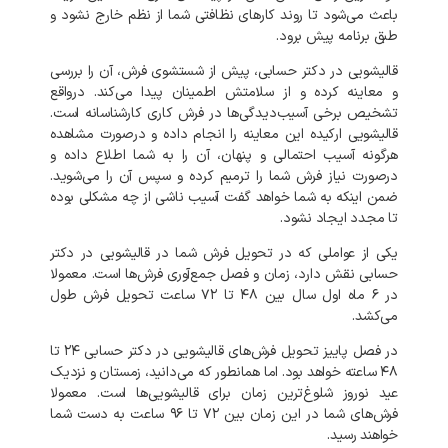
باعث
می‌شود
تا
روند
کارهای
نظافتی
شما
از
نظم
خارج
نشود
و
طبق
برنامه
پیش
برود
.
قالیشویی
در
دکتر حسابی،
پیش
از
شستشوی
فرش،
آن
را
بررسی
و
معاینه
کرده
و
از
سلامتش
اطمینان
پیدا
می‌کند
.
درواقع
تشخیص
برخی
آسیب‌دیدگی‌ها
در
فرش
کاری
کارشناسانه
است
.
قالیشویی
ارکیده
این
معاینه
را
انجام
داده
و
درصورت
مشاهده
هرگونه
آسیب
احتمالی
و
پنهان،
آن
را
به
شما
اطلاع
داده
و
درصورت
نیاز
فرش
شما
را
ترمیم
کرده
و
سپس
آن
را
می‌شوید
.
ضمن
اینکه
به
شما
خواهد
گفت
آسیب
ناشی
از
چه
مشکلی
بوده
تا
مجدد
ایجاد
نشود
.
یکی
از
عواملی
که
در
تحویل
فرش
شما
در
قالیشویی
در
دکتر
حسابی
نقش
دارد،
زمان
و
فصل
جمع‌آوری
فرش‌ها
است
.
معمولا
در
۶
ماه
اول
سال
بین
۴۸
تا
۷۲
ساعت
تحویل
فرش
طول
می‌کشد
.
در
فصل
پاییز
تحویل
فرش‌های
قالیشویی
در
دکتر حسابی
۲۴
تا
۴۸
ساعته
خواهد
بود
.
اما
همانطور
که
می‌دانید،
زمستان
و
نزدیک
عید
نوروز
شلوغ‌ترین
زمان
برای
قالیشویی‌ها
است
.
معمولا
فرش‌های
شما
در
این
زمان
بین
۷۲
تا
۹۶
ساعت
به
دست
شما
خواهند
رسید
.