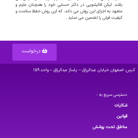
باشد
.
لیکن
قالیشویی
در
دکتر حسابی
خود
را
همچنان
ملزم
و
متعهد
به
اجرای
این
روش
می
داند،
که
این
روش
حفظ
سلامت
و
کیفیت
فرش
را
تضمین
می
نماید
.
درخواست
آدرس: اصفهان خیابان عبدالرزاق – پاساژ عبدالرزاق – واحد ۱۵۹
دسترسی سریع به :
شکایات
قوانین
مناطق تحت پوشش