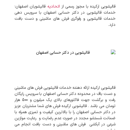
قالیشویی ارکیده با مجوز رسمی از
اتحادیه
قالیشویان اصفهان؛
خدمات قالیشویی در دکتر حسابی اصفهان با سرویس دهی
خدمات قالیشویی و رفوگری فرش های ماشینی و دست بافت
دارد.
قالیشویی
ارکیده
ارائه
دهنده
خدمات
قالیشویی
فرش
های
ماشینی
و
دست
باف
در
محدوده
دکتر حسابی
اصفهان
با
سرویس
رایگان
رفت
و
برگشت
جهت
فاکتورهای
بالای
یک میلیون و 500 هزار
تومان
می
باشد
.
قالیشویی
ارکیده
فرش
های
شما
مشتریان
عزیز
در
دکتر حسابی
اصفهان
را
با
بالاترین
کیفیت
و
تمیزی
همراه
با
ضمانت
شستشو
مجدد
در
صورت
عدم
رضایت
و
رعایت
موازین
شرعی
در
آبکشی
فرش
های
ماشینی
و
دست
بافت
انجام
می