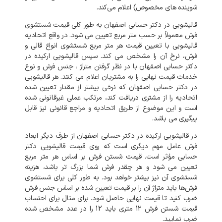
شوینده‌
های
مخصوص
)
اعلام
می‌کند
.
قالیشویی
در
دکتر حسابی
اصفهان
به
طور
کلی
قیمت
شستشوی
فرش
معمولاً
بر
حسب
متر
مربع
تعیین
می
شود
.
در
واقع
اتحادیه
قالیشویی
با
تعیین
قیمت
هر
متر
مربع
شستشوی
انواع
قالی
و
فرش،
نرخ
آن
را
مشخص
می
کند
.
سپس
قالیشویی
ارکیده
در
دکتر حسابی
اصفهان
با
در
نظر
گرفتن
متراژ
،
جنس
فرش
و
نوع
خدمات
قیمت
نهایی
را
به
مشتریان
اعلام
می
کنند
.
هر
قالیشویی
در
دکتر حسابی
اصفهان
که
نرخی
بیشتر
از
مقدار
تعیین
شده
اتحادیه
را
از
مشتری
دریافت
کند،
مرتکب
عملی
غیرقانونی
شده
است
و
این
موضوع
از
طریق
اتحادیه
و
مراجع
قانونی
نیز
قابل
پیگیری
می
باشد
.
در
قالیشویی
ارکیده
در
دکتر حسابی
اصفهان
از
طرف
دیگر
ابعاد
فرش
عامل
مهم
دیگری
است
که
روی
قیمت
قالیشویی
دکتر
حسابی
مؤثر
است
.
قیمت
شستن
فرش
بر
اساس
هر
متر
مربع
تعیین
می
شود
و
هر
چقدر
فرش
شما
بزرگ
تر
باشد،
هزینه
شستشوی
آن
نیز
بیشتر
خواهد
بود
.
به
طور
کلی
برای
شستشوی
فرش‌ها
باید
متراژ
آن
را
بر
قیمت
تعیین
شده
بر
اساس
جنس
فرش
ضرب
کنید
تا
قیمت
نهایی
حاصل
شود
.
برای
مثال
برای
احتساب
قیمت
شستن
فرش
12
متری
باید
12
را
در
عدد
مشخص
شده
ضرب
نمایید
.