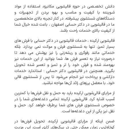
دانش
تخصـصی
در
حوزه
قالیشویی
مکانیزه،
اسـتفاده
از
مواد
شـوینده
با
کیفیت
و
مناسب
و
بهره
بردن
از
تجهـیزات
و
دسـتگاه‌های
شستشوی
پیـشرفته،
در
کنار
تجربه
بالای
متخصصین
ما
در
قالیشویی
در
دکتر حسابی
اصفهان
،
باعث
شده
خیال
شما
از
کیفیت
بالای
خدمات
راحت
باشد
.
قالیشویی
ارکیده
،
خدمات
قالیشویی
در
دکتر حسابی
با
فرش
های
بسیار
تمیز،
تنها
به
شستشوی
فرش
و
موکت
نمی‌
پردازد
.
بلکه
خدماتی
مانند
رفوگری
و
ریشه‌زنی
را
نیز
پوشش
می‌
دهد
تا
درصورت
نیاز
به
تعمیر
فرش‌
ها،
شما
بتوانید
از
این
خدمات
نیز
بهره‌مند
شده
و
فرش
خود
را
تر
و
تمیز
و
تعمیر
شده
تحویل
بگیرید
.
همچنین
در
قالیشویی
دکتر حسابی
؛
استاندارد
خدمات
دارکشی
و
پرداخت
نیز
انجام
می‌شود
تا
پس
از
شستشوی
قالی
خود،
با
معضل
پرزهای
زائد
آن‌ها
مواجه
نباشید
.
از
مزایای
قالی‌شویی
ارکیده
باید
به
حمل
و
نقل
فرش‌ها
با
کمترین
آسیب
اشاره
کرد
.
قالی‌شویی
ارکیده
تمامی
دغدغه‌های
شما
را
در
خصوص
شستشوی
فرش‌
های
شما
برطرف
خواهد
کرد
.
حمل
و
نقل
نیز
یکی
از
این
دغدغه‌ها
است
.
ضمن
اینکه
از
مزایای
قالیشویی
ارکیده،
تحویل
فرش‌ها
در
کوتاه‌ترین
زمان
ممکن
حتی
در
پیک‌های
کاری
است
.
این
مزیت