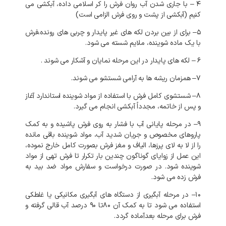
۴
–
با
جاری
شدن
آب
روان
فرش
را
کر
اسلامی
داده،
آبکشی
می
کنیم
(
آبکشی
از
پشت
و
روی
فرش
الزامی
است
)
۵
–
برای
از
بین
بردن
لکه
های
غیر
پایدار
و
چربی
های
رونده،فرش
با
یک
ماده
شوینده،
ملایم
شسته
می
شود
.
۶
–
لکه
های
پایدار
در
این
مرحله
نمایان
و
آشکار
می
شوند
.
۷
–
همزمان
ریشه
ها
به
آرامی
شستشو
می
شوند
.
۸
–
شستشوی
کامل
فرش
با
استفاده
از
مواد
شوینده
استاندارد
آغاز
و
پس
از
خاتمه،
مجدداً
آبکشی
انجام
می
گیرد
.
۹
–
در
مرحله
پایانی
آب
با
فشار
به
روی
فرش
پاشیده
و
به
کمک
پاروهای
مخصوص
و
جریان
شدید
آب،
مواد
شوینده
باقی
مانده
را
از
لا
به
لای
پرزها،
الیاف
و
مغز
فرش
بصورت
کامل
خارج
نموده،
این
عمل
از
زوایای
گوناگون
چندین
بار
تکرار
تا
فرش
تهی
از
مواد
شوینده
شود
.
در
صورت
درخواست
و
سفارش
مواد
ضد
بید
به
فرش
زده
می
شود
.
۱۰
–
در
مرحله
آبگیری
از
دستگاه
های
آبگیری
مکانیکی
یا
غلطکی
استفاده
می
شود
تا
به
کمک
آن
۸۰تا
۹۰
درصد
آب
قالی
گرفته
و
فرش
برای
مرحله
بعدآماده
گردد
.