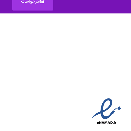
درخواست
آدرس: اصفهان خیابان عبدالرزاق – پاساژ عبدالرزاق – واحد ۱۵۹
دسترسی سریع به :
شکایات
قوانین
مناطق تحت پوشش