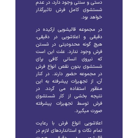
دستی
و
سنتی
وجود
دارد،
در
عدم
شستشوی
کامل
فرش
تاثیرگذار
خواهد
بود
.
در
مجموعه
قالیشویی
ارکیده
در
دقیقی
و
اعلاشویی
در
دقیقی،
هیچ
گونه
محدودیتی
در
شستن
فرش
وجود
ندارد
.
علت
این
است
که
نیروی
انسانی
کافی
برای
شستشوی
بدون
نقص
انواع
فرش
در
مجموعه
حضور
دارند
.
در
کنار
آن،
از
تجهیزات
پیشرفته
به
این
منظور
استفاده
می
گردد
.
در
نتیجه
بخشی
از
کار
شستشوی
فرش
توسط
تجهیزات
پیشرفته
صورت
میگیرد
.
اعلاشویی
انواع
فرش
با
رعایت
تمام
نکات
و
استانداردهای
لازم
در
قالیشویی
در
دقیقی
صورت