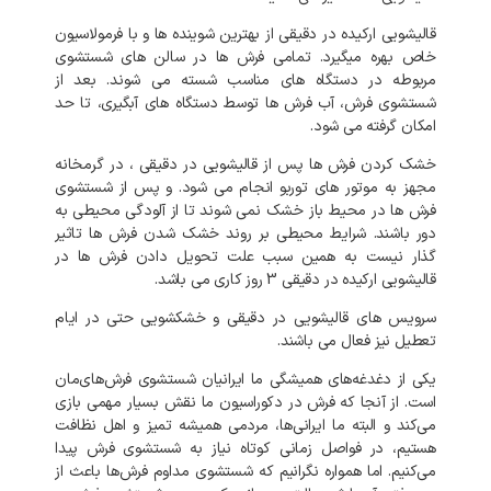
قالیشویی
ارکیده
در
دقیقی
از
بهترین
شوینده
ها
و
با
فرمولاسیون
خاص
بهره
میگیرد
.
تمامی
فرش
ها
در
سالن
های
شستشوی
مربوطه
در
دستگاه
های
مناسب
شسته
می
شوند
.
بعد
از
شستشوی
فرش،
آب
فرش
ها
توسط
دستگاه
های
آبگیری،
تا
حد
امکان
گرفته
می
شود
.
خشک
کردن
فرش
ها
پس
از
قالیشویی
در
دقیقی
،
در
گرمخانه
مجهز
به
موتور
های
توربو
انجام
می
شود
.
و
پس
از
شستشوی
فرش
ها
در
محیط
باز
خشک
نمی
شوند
تا
از
آلودگی
محیطی
به
دور
باشند
.
شرایط
محیطی
بر
روند
خشک
شدن
فرش
ها
تاثیر
گذار
نیست
به
همین
سبب
علت
تحویل
دادن
فرش
ها
در
قالیشویی
ارکیده
در
دقیقی
3
روز
کاری
می
باشد
.
سرویس
های
قالیشویی
در
دقیقی
و
خشکشویی
حتی
در
ایام
تعطیل
نیز
فعال
می
باشند
.
یکی
از
دغدغه‌های
همیشگی
ما
ایرانیان
شستشوی
فرش‌های‌مان
است
.
از
آنجا
که
فرش
در
دکوراسیون
ما
نقش
بسیار
مهمی
بازی
می‌کند
و
البته
ما
ایرانی‌ها،
مردمی
همیشه
تمیز
و
اهل
نظافت
هستیم،
در
فواصل
زمانی
کوتاه
نیاز
به
شستشوی
فرش
پیدا
می‌کنیم
.
اما
همواره
نگرانیم
که
شستشوی
مداوم
فرش‌ها
باعث
از