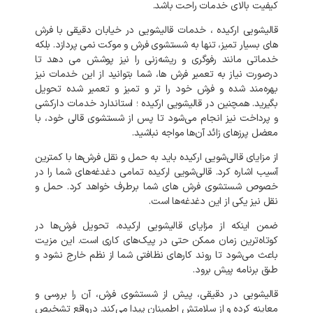
کیفیت
بالای
خدمات
راحت
باشد
.
قالیشویی
ارکیده
،
خدمات
قالیشویی
در
خیابان
دقیقی
با
فرش
های
بسیار
تمیز،
تنها
به
شستشوی
فرش
و
موکت
نمی‌
پردازد
.
بلکه
خدماتی
مانند
رفوگری
و
ریشه‌زنی
را
نیز
پوشش
می‌
دهد
تا
درصورت
نیاز
به
تعمیر
فرش‌
ها،
شما
بتوانید
از
این
خدمات
نیز
بهره‌مند
شده
و
فرش
خود
را
تر
و
تمیز
و
تعمیر
شده
تحویل
بگیرید
.
همچنین
در
قالیشویی
ارکیده
؛
استاندارد
خدمات
دارکشی
و
پرداخت
نیز
انجام
می‌شود
تا
پس
از
شستشوی
قالی
خود،
با
معضل
پرزهای
زائد
آن‌ها
مواجه
نباشید
.
از
مزایای
قالی‌شویی
ارکیده
باید
به
حمل
و
نقل
فرش‌ها
با
کمترین
آسیب
اشاره
کرد
.
قالی‌شویی
ارکیده
تمامی
دغدغه‌های
شما
را
در
خصوص
شستشوی
فرش‌
های
شما
برطرف
خواهد
کرد
.
حمل
و
نقل
نیز
یکی
از
این
دغدغه‌ها
است
.
ضمن
اینکه
از
مزایای
قالیشویی
ارکیده،
تحویل
فرش‌ها
در
کوتاه‌ترین
زمان
ممکن
حتی
در
پیک‌های
کاری
است
.
این
مزیت
باعث
می‌شود
تا
روند
کارهای
نظافتی
شما
از
نظم
خارج
نشود
و
طبق
برنامه
پیش
برود
.
قالیشویی
در
دقیقی،
پیش
از
شستشوی
فرش،
آن
را
بررسی
و
معاینه
کرده
و
از
سلامتش
اطمینان
پیدا
می‌کند
.
درواقع
تشخیص