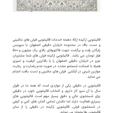
قالیشویی
ارکیده
ارائه
دهنده
خدمات
قالیشویی
فرش
های
ماشینی
و
دست
باف
در
محدوده
خیابان
دقیقی
اصفهان
با
سرویس
رایگان
رفت
و
برگشت
جهت
فاکتورهای
بالای
یک میلیون و 500
هزار تومان
می
باشد
.
قالیشویی
ارکیده
فرش
های
شما
مشتریان
عزیز
در
خیابان
دقیقی
اصفهان
را
با
بالاترین
کیفیت
و
تمیزی
همراه
با
ضمانت
شستشو
مجدد
در
صورت
عدم
رضایت
و
رعایت
موازین
شرعی
در
آبکشی
فرش
های
ماشینی
و
دست
بافت
انجام
می
نماید
.
قالیشویی
در
دقیقی
یکی
از
مواردی
است
که
همه
ما
در
طول
سال
با
آن
سرو
کار
داریم
.
و
انتخاب
قالیشویی
خوب
در
دقیقی
برای
شستشوی
عالی
و
دقیق
بسیار
مهم
است
.
قالیشویی
های
بسیاری
فعالیت
دارند
اما
داشتن
تمامی
المان
های
کمی
و
کیفی
در
شستشوی
فرش،
قالیشویی
ارکیده
در
دقیقی
را
از
سایر
قالیشویی
ها
متمایز
می
نماید
.