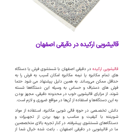
قالیشویی ارکیده در دقیقی اصفهان
قالیشویی
ارکیده
در
دقیقی
اصفهان
با
شستشوی
فرش
با
دستگاه‌
های
تمام
مکانیزه
یا
نیمه
مکانیزه
امکان
آسیب
به
فرش
را
به
حداقل
ممکن
می‌رساند
.
به‌
همین
دلیل
پیشنهاد
می‌
شود
حتما
فرش‌
های
دستباف
و
حساس
به
وسیله
این
دستگاه‌ها
شسته
شوند
.
از
مزایای
قالیشویی
خوب
در
محدوده
دقیقی،
مجهز
بودن
به
این
دستگاه‌ها
و
استفاده
از
آن‌ها
در
مواقع
ضروری
و
لازم
است
.
دانش
تخصـصی
در
حوزه
قالی
شویی
مکانیزه،
اسـتفاده
از
مواد
شـوینده
با
کیفیت
و
مناسب
و
بهره
بردن
از
تجهـیزات
و
دسـتگاه‌های
شستشوی
پیـشرفته،
در
کنار
تجربه
بالای
متخصصین
ما
در
قالیشویی
در
دقیقی
اصفهان
،
باعث
شده
خیال
شما
از