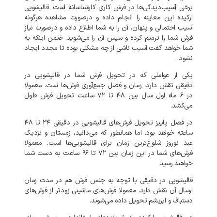
برخی
آسیب‌دیدگی‌ها
در
فرش
کاری
کارشناسانه
است
.
قالیشویی
ارکیده
این
معاینه
را
انجام
داده
و
درصورت
مشاهده
هرگونه
آسیب
احتمالی
و
پنهان،
آن
را
به
شما
اطلاع
داده
و
درصورت
نیاز
فرش
شما
را
ترمیم
کرده
و
سپس
آن
را
می‌شوید
.
ضمن
اینکه
به
شما
خواهد
گفت
آسیب
ناشی
از
چه
مشکلی
بوده
تا
مجدد
ایجاد
نشود
.
یکی
از
عواملی
که
در
تحویل
فرش
شما
در
قالیشویی
در
دقیقی
نقش
دارد،
زمان
و
فصل
جمع‌آوری
فرش‌ها
است
.
معمولا
در
۶
ماه
اول
سال
بین
۴۸
تا
۷۲
ساعت
تحویل
فرش
طول
می‌کشد
.
در
فصل
پاییز
تحویل
فرش‌های
قالیشویی
در
دقیقی
۲۴
تا
۴۸
ساعته
خواهد
بود
.
اما
همانطور
که
می‌دانید،
زمستان
و
نزدیک
عید
نوروز
شلوغ‌ترین
زمان
برای
قالیشویی‌ها
است
.
معمولا
فرش‌های
شما
در
این
زمان
بین
۷۲
تا
۹۶
ساعت
به
دست
شما
خواهند
رسید
.
قالیشویی
در
دقیقی
با
توجه
به
جنس
فرش
هم
در
مدت
زمان
ارسال
آن
نقش
دارد
.
معمولا
فرش‌های
ماشینی
زودتر
از
فرش‌های
دستباف
و
ابریشم
تحویل
داده
می‌شوند
.