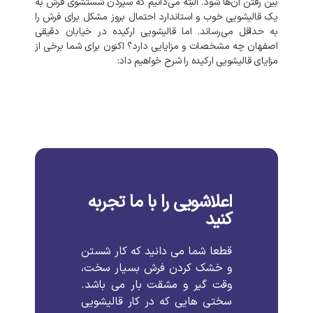
بین
رفتن
آن‌ها
شود
.
البته
می‌دانیم
که
سپردن
شستشوی
فرش
به
یک
قالیشویی
خوب
و
استاندارد
احتمال
بروز
مشکل
برای
فرش
را
به‌
حداقل
می‌رساند
.
اما
قالیشویی
ارکیده
در
خیابان
دقیقی
اصفهان
چه
مشخصات
و
مزایایی
دارد؟
اکنون
برای
شما
برخی
از
مزایای
قالیشویی
ارکیده
را
شرح
خواهیم
داد
:
اعلاشویی را با ما تجربه
کنید
قطعا
شما
می
دانید
که
کار
شستن
و
خشک
کردن
فرش
بسیار
سخت،
وقت
گیر
و
مشقت
بار
می
باشد
.
سختی
هایی
که
در
کار
قالیشویی