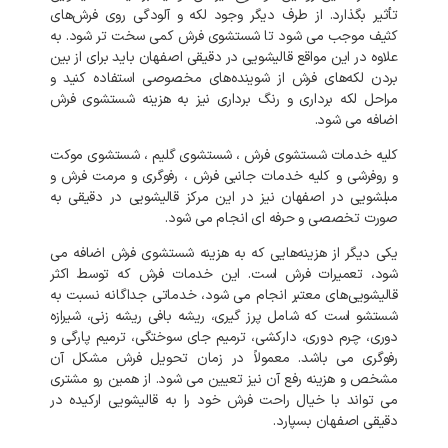
تأثیر
بگذارد
.
از
طرف
دیگر
وجود
لکه
و
آلودگی
روی
فرش‌های
کثیف
موجب
می
شود
تا
شستشوی
فرش
کمی
سخت
تر
شود
.
به
علاوه
در
این
مواقع
قالیشویی
در
دقیقی
اصفهان
باید
برای
از
بین
بردن
لکه‌های
فرش
از
شوینده‌های
مخصوصی
استفاده
کنید
و
مراحل
لکه
برداری
و
رنگ
برداری
نیز
به
هزینه
شستشوی
فرش
اضافه
می
شود
.
کلیه
خدمات
شستشوی
فرش
،
شستشوی
گلیم
،
شستشوی
موکت
و
روفرشی
و
کلیه
خدمات
جانبی
فرش
،
رفوگری
و
مرمت
فرش
و
مبلشویی
در
اصفهان
نیز
در
این
مرکز
قالیشویی
در
دقیقی
به
صورت
تخصصی
و
حرفه
ای
انجام
می
شود
.
یکی
دیگر
از
هزینه‌هایی
که
به
هزینه
شستشوی
فرش
اضافه
می
شود،
تعمیرات
فرش
است
.
این
خدمات
فرش
که
توسط
اکثر
قالیشویی‌های
معتبر
انجام
می
شود،
خدماتی
جداگانه
نسبت
به
شستشو
است
که
شامل
پرز
گیری،
ریشه
بافی
ریشه
زنی،
شیرازه
دوری،
چرم
دوری،
دارکشی،
ترمیم
جای
سوختگی،
ترمیم
پارگی
و
رفوگری
می
باشد
.
معمولاً
در
زمان
تحویل
فرش
مشکل
آن
مشخص
و
هزینه
رفع
آن
نیز
تعیین
می
شود
.
از
همین
رو
مشتری
می
تواند
با
خیال
راحت
فرش
خود
را
به
قالیشویی
ارکیده
در
دقیقی
اصفهان
بسپارد
.