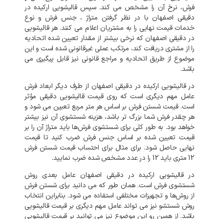
فرش،
نرخ
آن
را
مشخص
می
کند
.
سپس
قالیشویی
ارکیده
در
دقیقی
اصفهان
با
در
نظر
گرفتن
متراژ
،
جنس
فرش
و
نوع
خدمات
قیمت
نهایی
را
به
مشتریان
اعلام
می
کنند
.
هر
قالیشویی
در
دقیقی
اصفهان
که
نرخی
بیشتر
از
مقدار
تعیین
شده
اتحادیه
را
از
مشتری
دریافت
کند،
مرتکب
عملی
غیرقانونی
شده
است
و
این
موضوع
از
طریق
اتحادیه
و
مراجع
قانونی
نیز
قابل
پیگیری
می
باشد
.
در
قالیشویی
ارکیده
در
دقیقی
اصفهان
از
طرف
دیگر
ابعاد
فرش
عامل
مهم
دیگری
است
که
روی
قیمت
قالیشویی
دقیقی
مؤثر
است
.
قیمت
شستن
فرش
بر
اساس
هر
متر
مربع
تعیین
می
شود
و
هر
چقدر
فرش
شما
بزرگ
تر
باشد،
هزینه
شستشوی
آن
نیز
بیشتر
خواهد
بود
.
به
طور
کلی
برای
شستشوی
فرش‌ها
باید
متراژ
آن
را
بر
قیمت
تعیین
شده
بر
اساس
جنس
فرش
ضرب
کنید
تا
قیمت
نهایی
حاصل
شود
.
برای
مثال
برای
احتساب
قیمت
شستن
فرش
12
متری
باید
12
را
در
عدد
مشخص
شده
ضرب
نمایید
.
در
قالیشویی
ارکیده
در
دقیقی
اصفهان
عامل
بعدی
روش
شستشوی
فرش
است
.
همان
طور
که
می
دانید
برای
شستن
فرش
از
روش‌ها
و
تجهیزات
مختلفی
استفاده
می
شود
.
بنابراین
انتخاب
روش
شستشو
نیز
می
تواند
عامل
مهم
دیگری
بر
قیمت
قالیشویی
باشد
.
از
همین
رو
این
موضوع
نیز
می
توانید
بر
قیمت
قالیشویی