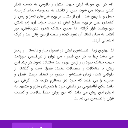
۱۱
–
در
این
مرحله
فرش
جهت
کنترل
و
بازرسی
به
دست
ناظر
کیفی
سپرده
می
شود،
پس
از
تائید،
به
محوطه
حیاط
کارخانه
حمل
و
با
پهن
شدن
آن
از
پشت
بر
روی
شن‌های
تمیز
و
پس
از
کشیدن
برس
بر
روی
سطح
فرش
در
جهت
خواب
آن،
زیر
تابش
نورخورشید
قرار
گرفته،
تا
ضمن
خشک
شدن
تدریدقیقی،
نور
آفتاب
به
میان
الیاف
آن
نفوذ
کرده
و
باعث
از
بین
رفتن
بید
و
کپک
احتمالی
گردد
.
لذا
بهترین
زمان
شستشوی
فرش
در
فصول
بهار
و
تابستان
و
پاییز
می
باشد
چرا
که
در
این
فصول
می
توان
از
نورطبیعی
خورشید
جهت
خشک
نمودن
و
ازبین
بردن
بید
استفاده
نمود
.
هر
چند
این
روش
با
مشکلات
و
معضلات
عدیده
همراه
است
و
گذشته
از
طولانی
شدن
زمان
شستشو
،
حضور
پر
تعداد
پرسنل
فعال
و
مجرب
را
می
طلبد
که
خود
نیز
مستلزم
هزینه
های
گزافی
می
باشد
.
لیکن
قالیشویی
در
دقیقی
خود
را
همچنان
ملزم
و
متعهد
به
اجرای
این
روش
می
داند،
که
این
روش
حفظ
سلامت
و
کیفیت
فرش
را
تضمین
می
نماید
.