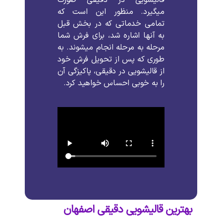
میگیرد
.
منظور
این
است
که
تمامی
خدماتی
که
در
بخش
قبل
به
آنها
اشاره
شد،
برای
فرش
شما
مرحله
به
مرحله
انجام
میشوند
.
به
طوری
که
پس
از
تحویل
فرش
خود
از
قالیشویی
در
دقیقی،
پاکیزگی
آن
را
به
خوبی
احساس
خواهید
کرد
.
بهترین قالیشویی دقیقی اصفهان