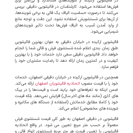
در
قالیشویی
ارکیده،
از
شوینده‌های
استاندارد
و
بی‌ضرر
برای
فرش‌ها
استفاده
می‌شود
.
کارشناسان
در
قالیشویی
دقیقی
بررسی
می‌کنند
تا
درصورت
حساسیت
الیاف
یک
قالی
به
برخی
شوینده‌ها،
از
آن‌ها
برای
شستشویش
استفاده
نشود
.
این
دقت
و
توجه
مانع
از
وارد
آمدن
آسیب
به
الیاف
فرش‌ها
تحت
تاثیر
شوینده‌های
شیمیایی
می‌شود
.
قالیشویی
ارکیده
در
خیابان
دقیقی
به
عنوان
بهترین
قالیشویی
طبق
زمان
بندی
اعلام
شده
شستشوی
فرش
و
قالی
شما
را
انجام
خواهد
داد
.
قالیشویی
دقیقی
سعی
دارد
خدمات
خود
را
با
بهترین
کیفیت
و
در
کمترین
زمان
ارائه
دهد
تا
رضایت
مشتریان
خود
را
فراهم
سازد
.
همچنین
در
قالیشویی
ارکیده
در
خیابان
دقیقی
اصفهان،
خدمات
خود
را
با
قیمت
مصوب
اتحادیه
قالیشویان
اصفهان
ارائه
می‌کند
.
ضمن
اینکه
به
تعرفه‌های
خود
پایند
است
و
قیمت‌ها
را
در
پیک‌
های
کاری
(
مانند
ماه‌
های
آخر
سال
)
افزایش
نمی‌دهد
.
بلکه
قیمت
خود
را
کاملا
مطابق
خدماتش
(
استفاده
از
دستگاه
های
مکانیزه
و
شوینده‌
های
مخصوص
)
اعلام
می‌کند
.
قالیشویی
در
دقیقی
اصفهان
به
طور
کلی
قیمت
شستشوی
فرش
معمولاً
بر
حسب
متر
مربع
تعیین
می
شود
.
در
واقع
اتحادیه
قالیشویی
با
تعیین
قیمت
هر
متر
مربع
شستشوی
انواع
قالی
و