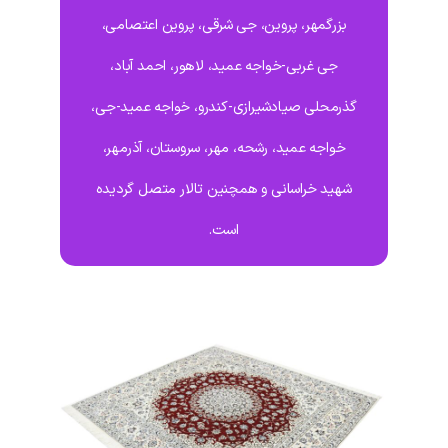
بزرگمهر، پروین، جی شرقی، پروین اعتصامی،
جی غربی-خواجه عمید، لاهور، احمد آباد،
گذرمحلی صیادشیرازی-کندرو، خواجه عمید-جی،
خواجه عمید، رشحه، مهر، سروستان، آذرمهر،
شهید خراسانی و همچنین تالار متصل گردیده
است.