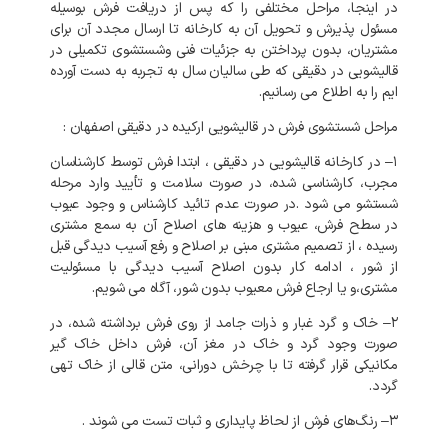
در
اینجا،
مراحل
مختلفی
را
که
پس
از
دریافت
فرش
بوسیله
مسئول
پذیرش
و
تحویل
آن
به
کارخانه
تا
ارسال
مجدد
آن
برای
مشتریان،
بدون
پرداختن
به
جزئیات
فنی
وشستشوی
تکمیلی
در
قالیشویی
در
دقیقی
که
طی
سالیان
سال
به
تجربه
به
دست
آورده
ایم
را
به
اطلاع
می
رسانیم
.
مراحل
شستشوی
فرش
در
قالیشویی
ارکیده
در
دقیقی
اصفهان
:
۱
–
در
کارخانه
قالیشویی
در
دقیقی
،
ابتدا
فرش
توسط
کارشناسان
مجرب،
کارشناسی
شده،
در
صورت
سلامت
و
تأیید
وارد
مرحله
شستشو
می
شود
.
در
صورت
عدم
تائید
کارشناس
و
وجود
عیوب
در
سطح
فرش،
عیوب
و
هزینه
های
اصلاح
آن
به
سمع
مشتری
رسیده
،
از
تصمیم
مشتری
مبنی
بر
اصلاح
و
رفع
آسیب
دیدگی
قبل
از
شور
،
ادامه
کار
بدون
اصلاح
آسیب
دیدگی
با
مسئولیت
مشتری،و
یا
ارجاع
فرش
معیوب
بدون
شور،
آگاه
می
شویم
.
۲
–
خاک
و
گرد
غبار
و
ذرات
جامد
از
روی
فرش
برداشته
شده،
در
صورت
وجود
گرد
و
خاک
در
مغز
آن،
فرش
داخل
خاک
گیر
مکانیکی
قرار
گرفته
تا
با
چرخش
دورانی،
متن
قالی
از
خاک
تهی
گردد
.
۳
–
رنگ‌های
فرش
از
لحاظ
پایداری
و
ثبات
تست
می
شوند
.