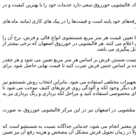
د
.
قالیشویی
خورزوق
سعی
دارد
خدمات
خود
را
با
بهترین
کیفیت
و
در
فه‌های
خود
پایند
است
و
قیمت‌ها
را
در
پیک‌
های
کاری
(
مانند
ماه‌
های
.
ا
تعیین
قیمت
هر
متر
مربع
شستشوی
انواع
قالی
و
فرش،
نرخ
آن
را
اعلام
می
کنند
.
هر
قالیشویی
در
خورزوق
اصفهان
که
نرخی
بیشتر
از
بل
پیگیری
می
باشد
.
یمت
شستن
فرش
بر
اساس
هر
متر
مربع
تعیین
می
شود
و
هر
چقدر
ه
بر
اساس
جنس
فرش
ضرب
کنید
تا
قیمت
نهایی
حاصل
شود
.
برای
جهیزات
مختلفی
استفاده
می
شود
.
بنابراین
انتخاب
روش
شستشو
نیز
ف
دیگر
وجود
لکه
و
آلودگی
روی
فرش‌های
کثیف
موجب
می
شود
تا
ای
مخصوصی
استفاده
کنید
و
مراحل
لکه
برداری
و
رنگ
برداری
نیز
به
مبلشویی
در
اصفهان
نیز
در
این
مرکز
قالیشویی
خورزوق
به
صورت
ی
معتبر
انجام
می
شود،
خدماتی
جداگانه
نسبت
به
شستشو
است
که
اً
در
زمان
تحویل
فرش
مشکل
آن
مشخص
و
هزینه
رفع
آن
نیز
تعیین