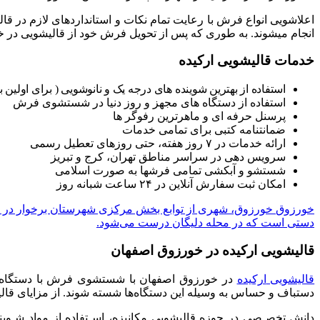
اعلاشویی
انواع
فرش
با
رعایت
تمام
نکات
و
استانداردهای
لازم
در
قال
انجام
میشوند
.
به
طوری
که
پس
از
تحویل
فرش
خود
از
قالیشویی
در
خ
خدمات قالیشویی ارکیده
استفاده از بهترین شوینده های درجه یک و نانوشویی ( برای اول
استفاده از دستگاه های مجهز و روز دنیا در شستشوی فرش
پرسنل حرفه ای و ماهرترین رفوگر ها
ضمانتنامه کتبی برای تمامی خدمات
ارائه خدمات در ۷ روز هفته، حتی روزهای تعطیل رسمی
سرویس دهی در سراسر مناطق تهران، کرج و تبریز
شستشو و آبکشی تمامی فرشها به صورت اسلامی
امکان ثبت سفارش آنلاین در ۲۴ ساعت شبانه روز
خورزوق
خورزوق، شهری از توابع بخش مرکزی شهرستان برخوار در استا
دستی است که در محله دلیگان درست می‌شود.
قالیشویی ارکیده در خورزوق اصفهان
قالیشویی
ارکیده
در
خورزوق
اصفهان
با
شستشوی
فرش
با
دستگاه‌
دستباف
و
حساس
به
وسیله
این
دستگاه‌ها
شسته
شوند
.
از
مزایای
قال
دانش
تخصـصی
در
حوزه
قالیشویی
مکانیزه،
اسـتفاده
از
مواد
شـوین