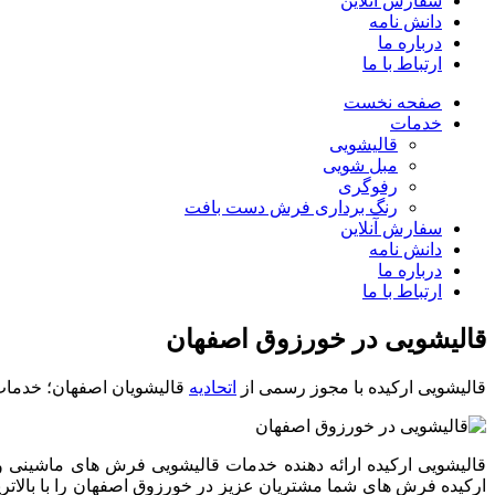
سفارش آنلاین
دانش نامه
درباره ما
ارتباط با ما
صفحه نخست
خدمات
قالیشویی
مبل شویی
رفوگری
رنگ برداری فرش دست بافت
سفارش آنلاین
دانش نامه
درباره ما
ارتباط با ما
قالیشویی در
خورزوق اصفهان
قالیشویی ارکیده با مجوز رسمی از
اتحادیه
قالیشویان اصفهان؛ خدمات
قالیشویی
ارکیده
ارائه
دهنده
خدمات
قالیشویی
فرش
های
ماشینی
و
ارکیده
فرش
های
شما
مشتریان
عزیز
در
خورزوق
اصفهان
را
با
بالاتر