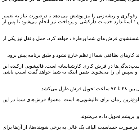
رفوگری
و
ریشه‌زنی
را
نیز
پوشش
می‌
دهد
تا
درصورت
نیاز
به
تعمیر
؛
استاندارد
خدمات
دارکشی
و
پرداخت
نیز
انجام
می‌شود
تا
پس
از
ستشوی
فرش‌
های
شما
برطرف
خواهد
کرد
.
حمل
و
نقل
نیز
یکی
از
د
کارهای
نظافتی
شما
از
نظم
خارج
نشود
و
طبق
برنامه
پیش
برود
.
یب‌دیدگی‌ها
در
فرش
کاری
کارشناسانه
است
.
قالیشویی
ارکیده
این
و
سپس
آن
را
می‌شوید
.
ضمن
اینکه
به
شما
خواهد
گفت
آسیب
ناشی
بین
۴۸
تا
۷۲
ساعت
تحویل
فرش
طول
می‌کشد
.
وغ‌ترین
زمان
برای
قالیشویی‌ها
است
.
معمولا
فرش‌های
شما
در
این
ابریشم
تحویل
داده
می‌شوند
.
درصورت
حساسیت
الیاف
یک
قالی
به
برخی
شوینده‌ها،
از
آن‌ها
برای