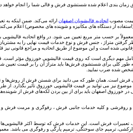
زمان
بندی
اعلام
شده
شستشوی
فرش
و
قالی
شما
را
انجام
خواهد
دا
یمت
مصوب
اتحادیه
قالیشویان
اصفهان
ارائه
می‌کند
.
ضمن
اینکه
به
تعر
استفاده
از
دستگاه
های
مکانیزه
و
شوینده‌
های
مخصوص
)
اعلام
می‌کند
عمولاً
بر
حسب
متر
مربع
تعیین
می
شود
.
در
واقع
اتحادیه
قالیشویی
ب
ر
گرفتن
متراژ
،
جنس
فرش
و
نوع
خدمات
قیمت
نهایی
را
به
مشتریان
قانونی
شده
است
و
این
موضوع
از
طریق
اتحادیه
و
مراجع
قانونی
نیز
قا
مل
مهم
دیگری
است
که
روی
قیمت
قالیشویی
خورزوق
مؤثر
است
.
ق
طور
کلی
برای
شستشوی
فرش‌ها
باید
متراژ
آن
را
بر
قیمت
تعیین
شد
خص
شده
ضرب
نمایید
.
فرش
است
.
همان
طور
که
می
دانید
برای
شستن
فرش
از
روش‌ها
و
ت
موضوع
نیز
می
توانید
بر
قیمت
قالیشویی
خورزوق
تأثیر
بگذارد
.
از
طر
ی
در
خورزوق
اصفهان
باید
برای
از
بین
بردن
لکه‌های
فرش
از
شوینده‌ه
و
روفرشی
و
کلیه
خدمات
جانبی
فرش
،
رفوگری
و
مرمت
فرش
و
،
تعمیرات
فرش
است
.
این
خدمات
فرش
که
توسط
اکثر
قالیشویی‌ها
ارکشی،
ترمیم
جای
سوختگی،
ترمیم
پارگی
و
رفوگری
می
باشد
.
معمول