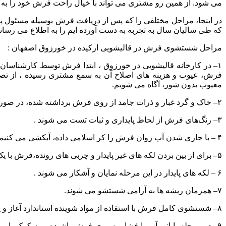
می
شود
.
از
همین
رو
مشتری
می
تواند
با
خیال
راحت
فرش
خود
را
به
در
اینجا،
مراحل
مختلفی
را
که
پس
از
دریافت
فرش
بوسیله
مسئول
پ
که
طی
سالیان
سال
به
تجربه
به
دست
آورده
ایم
را
به
اطلاع
می
رسان
مراحل
شستشوی
فرش
در
قالیشویی
ارکیده
در
خورزوق
اصفهان
:
۱
–
در
کارخانه
قالیشویی
در
خورزوق
،
ابتدا
فرش
توسط
کارشناسان
فرش،
عیوب
و
هزینه
های
اصلاح
آن
به
سمع
مشتری
رسیده
،
از
تص
معیوب
بدون
شور،
آگاه
می
شویم
.
۲
–
خاک
و
گرد
غبار
و
ذرات
جامد
از
روی
فرش
برداشته
شده،
در
صور
۳
–
رنگ‌های
فرش
از
لحاظ
پایداری
و
ثبات
تست
می
شوند
.
۴
–
با
جاری
شدن
آب
روان
فرش
را
کر
اسلامی
داده،
آبکشی
می
کنیم
۵
–
برای
از
بین
بردن
لکه
های
غیر
پایدار
و
چربی
های
رونده،فرش
با
یک
۶
–
لکه
های
پایدار
در
این
مرحله
نمایان
و
آشکار
می
شوند
.
۷
–
همزمان
ریشه
ها
به
آرامی
شستشو
می
شوند
.
۸
–
شستشوی
کامل
فرش
با
استفاده
از
مواد
شوینده
استاندارد
آغاز
و
پ
۹
–
در
مرحله
پایانی
آب
با
فشار
به
روی
فرش
پاشیده
و
به
کمک
پارو