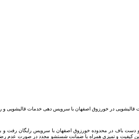
 قالیشویی در خورزوق اصفهان با سرویس دهی خدمات قالیشویی و 
دست
باف
در
محدوده
خورزوق
اصفهان
با
سرویس
رایگان
رفت
و
ب
ین
کیفیت
و
تمیزی
همراه
با
ضمانت
شستشو
مجدد
در
صورت
عدم
رضا