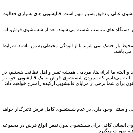
شوی
عالی
و
دقیق
بسیار
مهم
است
.
قالیشویی
های
بسیاری
فعالیت
دستگاه
های
مناسب
شسته
می
شوند
.
بعد
از
شستشوی
فرش،
آب
حیط
باز
خشک
نمی
شوند
تا
از
آلودگی
محیطی
به
دور
باشند
.
شرایط
می
باشد
.
د
و
البته
ما
ایرانی‌ها،
مردمی
همیشه
تمیز
و
اهل
نظافت
هستیم،
در
البته
می‌دانیم
که
سپردن
شستشوی
فرش
به
یک
قالیشویی
خوب
و
نون
برای
شما
برخی
از
مزایای
قالیشویی
ارکیده
را
شرح
خواهیم
داد
:
ی
و
سنتی
وجود
دارد،
در
عدم
شستشوی
کامل
فرش
تاثیرگذار
خواهد
وی
انسانی
کافی
برای
شستشوی
بدون
نقص
انواع
فرش
در
مجموعه
ته
صورت
میگیرد
.