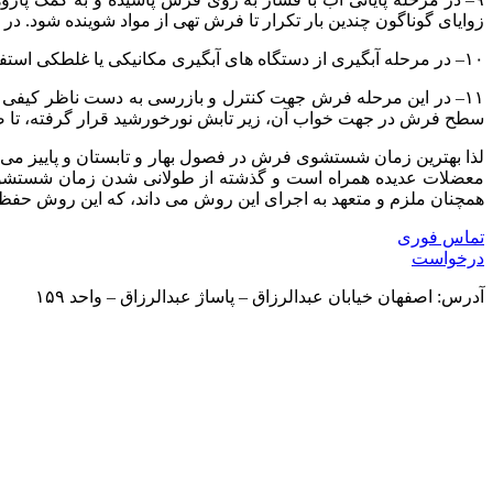
زوایای
گوناگون
چندین
بار
تکرار
تا
فرش
تهی
از
مواد
شوینده
شود
.
در
۱۰
–
در
مرحله
آبگیری
از
دستگاه
های
آبگیری
مکانیکی
یا
غلطکی
استفا
۱۱
–
در
این
مرحله
فرش
جهت
کنترل
و
بازرسی
به
دست
ناظر
کیفی
سطح
فرش
در
جهت
خواب
آن،
زیر
تابش
نورخورشید
قرار
گرفته،
تا
ض
لذا
بهترین
زمان
شستشوی
فرش
در
فصول
بهار
و
تابستان
و
پاییز
می
معضلات
عدیده
همراه
است
و
گذشته
از
طولانی
شدن
زمان
شستشو
همچنان
ملزم
و
متعهد
به
اجرای
این
روش
می
داند،
که
این
روش
حفظ
تماس فوری
درخواست
آدرس: اصفهان خیابان عبدالرزاق – پاساژ عبدالرزاق – واحد ۱۵۹
دسترسی سریع به :
شکایات
قوانین
مناطق تحت پوشش