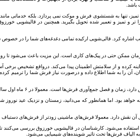
باشد
.
تمیز،
تنها
به
شستشوی
فرش
و
موکت
نمی‌
پردازد
.
بلکه
خدماتی
مانند
ا
تر
و
تمیز
و
تعمیر
شده
تحویل
بگیرید
.
همچنین
در
قالیشویی
خورزوق
ب
اشاره
کرد
.
قالی‌شویی
ارکیده
تمامی
دغدغه‌های
شما
را
در
خصوص
ش
مان
ممکن
حتی
در
پیک‌های
کاری
است
.
این
مزیت
باعث
می‌شود
تا
رون
ینه
کرده
و
از
سلامتش
اطمینان
پیدا
می‌کند
.
درواقع
تشخیص
برخی
آس
ان،
آن
را
به
شما
اطلاع
داده
و
درصورت
نیاز
فرش
شما
را
ترمیم
کرده
دارد،
زمان
و
فصل
جمع‌آوری
فرش‌ها
است
.
معمولا
در
۶
ماه
اول
سال
ه
خواهد
بود
.
اما
همانطور
که
می‌دانید،
زمستان
و
نزدیک
عید
نوروز
شل
آن
نقش
دارد
.
معمولا
فرش‌های
ماشینی
زودتر
از
فرش‌های
دستباف
و
استفاده
می‌شود
.
کارشناسان
در
قالیشویی
خورزوق
بررسی
می‌کنند
تا
به
الیاف
فرش‌ها
تحت
تاثیر
شوینده‌های
شیمیایی
می‌شود
.