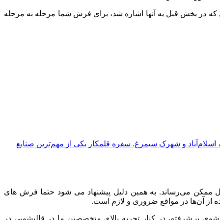
که
در
بخش
قبل
به
آنها
اشاره
شد،
برای
فرش
شما
مرحله
به
مرحله
سلام‌آباد و شهرک سیمرغ. سفره قلمکار یکی از مهم‌ترین صنایع
ل
ممکن
می‌رساند
.
به‌
همین
دلیل
پیشنهاد
می‌
شود
حتما
فرش‌
های
ه
از
آن‌ها
در
مواقع
ضروری
و
لازم
است
.
شوی
پیـشرفته،
در
کنار
تجربه
بالای
متخصصین
ما
در
قالیشویی
در