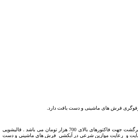
رفوگری فرش های ماشینی و دست بافت دارد.
رگشت
جهت
فاکتورهای
بالای
700
هزار
تومان
می
باشد
.
قالیشویی
یت
و
رعایت
موازین
شرعی
در
آبکشی
فرش
های
ماشینی
و
دست