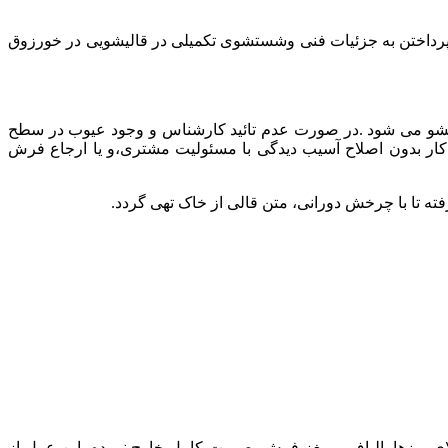
رداختن
به
جزئیات
فنی
وشستشوی
تکمیلی
در
قالیشویی
در
خورزوق
و
می
شود
.
در
صورت
عدم
تائید
کارشناس
و
وجود
عیوب
در
سطح
کار
بدون
اصلاح
آسیب
دیدگی
با
مسئولیت
مشتری،و
یا
ارجاع
فرش
فته
تا
با
چرخش
دورانی،
متن
قالی
از
خاک
تهی
گردد
.
ای
پرزها،
الیاف
و
مغز
فرش
بصورت
کامل
خارج
نموده،
این
عمل
از