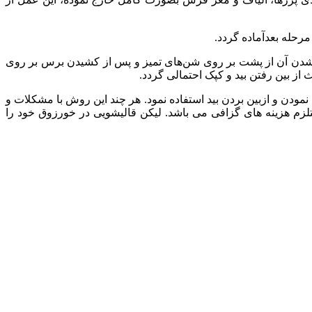
مرحله
بعدآماده
گردد
.
دن
آن
از
پشت
بر
روی
شن‌های
تمیز
و
پس
از
کشیدن
برس
بر
روی
ث
از
بین
رفتن
بید
و
کپک
احتمالی
گردد
.
نمودن
و
ازبین
بردن
بید
استفاده
نمود
.
هر
چند
این
روش
با
مشکلات
و
لزم
هزینه
های
گزافی
می
باشد
.
لیکن
قالیشویی
در
خورزوق
خود
را