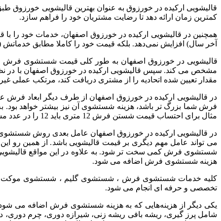
قالیشویی
ارکیده
در
خورزوق
به
عنوان
بهترین
قالیشویی
خورزوق
طبق
کمترین
زمان
ارائه
دهد
تا
رضایت
مشتریان
خود
را
فراهم
سازد
.
همچنین
در
قالیشویی
ارکیده
در
خورزوق
اصفهان،
خدمات
خود
را
با
ق
آخر
سال
)
افزایش
نمی‌دهد
.
بلکه
قیمت
خود
را
کاملا
مطابق
خدماتش
(
قالیشویی
در
خورزوق
اصفهان
به
طور
کلی
قیمت
شستشوی
فرش
م
مشخص
می
کند
.
سپس
قالیشویی
ارکیده
در
خورزوق
اصفهان
با
در
نظ
مقدار
تعیین
شده
اتحادیه
را
از
مشتری
دریافت
کند،
مرتکب
عملی
غیر
در
قالیشویی
ارکیده
در
خورزوق
اصفهان
از
طرف
دیگر
ابعاد
فرش
عا
فرش
شما
بزرگ
تر
باشد،
هزینه
شستشوی
آن
نیز
بیشتر
خواهد
بود
.
به
مثال
برای
احتساب
قیمت
شستن
فرش
12
متری
باید
12
را
در
عدد
مش
در
قالیشویی
ارکیده
در
خورزوق
اصفهان
عامل
بعدی
روش
شستشوی
می
تواند
عامل
مهم
دیگری
بر
قیمت
قالیشویی
باشد
.
از
همین
رو
این
شستشوی
فرش
کمی
سخت
تر
شود
.
به
علاوه
در
این
مواقع
قالیشوی
هزینه
شستشوی
فرش
اضافه
می
شود
.
کلیه
خدمات
شستشوی
فرش
،
شستشوی
گلیم
،
شستشوی
موکت
تخصصی
و
حرفه
ای
انجام
می
شود
.
یکی
دیگر
از
هزینه‌هایی
که
به
هزینه
شستشوی
فرش
اضافه
می
شود
شامل
پرز
گیری،
ریشه
بافی
ریشه
زنی،
شیرازه
دوری،
چرم
دوری،
د