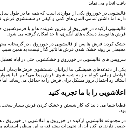
بافت
انجام
می
نماید
.
قالیشویی
در
خورزوق
یکی
از
مواردی
است
که
همه
ما
در
طول
سال
دارند
اما
داشتن
تمامی
المان
های
کمی
و
کیفی
در
شستشوی
فرش،
ق
قالیشویی
ارکیده
در
خورزوق
از
بهترین
شوینده
ها
و
با
فرمولاسیون
خ
فرش
ها
توسط
دستگاه
های
آبگیری،
تا
حد
امکان
گرفته
می
شود
.
خشک
کردن
فرش
ها
پس
از
قالیشویی
در
خورزوق
،
در
گرمخانه
مجه
محیطی
بر
روند
خشک
شدن
فرش
ها
تاثیر
گذار
نیست
به
همین
سبب
ع
سرویس
های
قالیشویی
در
خورزوق
و
خشکشویی
حتی
در
ایام
تعطیل
یکی
از
دغدغه‌های
همیشگی
ما
ایرانیان
شستشوی
فرش‌های‌مان
اس
فواصل
زمانی
کوتاه
نیاز
به
شستشوی
فرش
پیدا
می‌کنیم
.
اما
هموار
استاندارد
احتمال
بروز
مشکل
برای
فرش
را
به‌
حداقل
می‌رساند
.
اما
ق
اعلاشویی را با ما تجربه کنید
قطعا
شما
می
دانید
که
کار
شستن
و
خشک
کردن
فرش
بسیار
سخت،
بود
.
در
مجموعه
قالیشویی
ارکیده
در
خورزوق
و
اعلاشویی
در
خورزوق
،
ه
حضور
دارند
.
در
کنار
آن،
از
تجهیزات
پیشرفته
به
این
منظور
استفاده
م