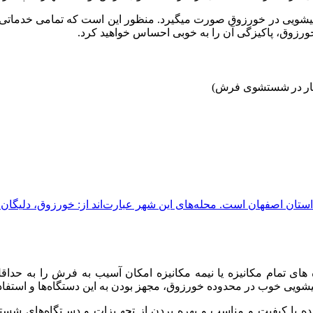
یشویی
در
خورزوق
صورت
میگیرد
.
منظور
این
است
که
تمامی
خدماتی
ورزوق،
پاکیزگی
آن
را
به
خوبی
احساس
خواهید
کرد
.
ین بار در شستشوی فرش)
ن اصفهان است. محله‌های این شهر عبارت‌اند از: خورزوق، دلیگان، ا
های
تمام
مکانیزه
یا
نیمه
مکانیزه
امکان
آسیب
به
فرش
را
به
حداق
یشویی
خوب
در
محدوده
خورزوق،
مجهز
بودن
به
این
دستگاه‌ها
و
استفاد
ده
با
کیفیت
و
مناسب
و
بهره
بردن
از
تجهـیزات
و
دسـتگاه‌های
شست