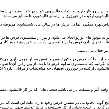
با
آن
سرو
کار
داریم
.
و
انتخاب
قالیشویی
خوب
در
خورزوق
برای
شست
الیشویی
ارکیده
در
خورزوق
را
از
سایر
قالیشویی
ها
متمایز
می
نماید
.
اص
بهره
میگیرد
.
تمامی
فرش
ها
در
سالن
های
شستشوی
مربوطه
در
ز
به
موتور
های
توربو
انجام
می
شود
.
و
پس
از
شستشوی
فرش
ها
در
م
لت
تحویل
دادن
فرش
ها
در
قالیشویی
ارکیده
در
خورزوق
3
روز
کاری
نیز
فعال
می
باشند
.
ت
.
از
آنجا
که
فرش
در
دکوراسیون
ما
نقش
بسیار
مهمی
بازی
می‌کن
ه
نگرانیم
که
شستشوی
مداوم
فرش‌ها
باعث
از
بین
رفتن
آن‌ها
شود
.
الیشویی
ارکیده
در
خورزوق
اصفهان
چه
مشخصات
و
مزایایی
دارد؟
اک
وقت
گیر
و
مشقت
بار
می
باشد
.
سختی
هایی
که
در
کار
قالیشویی
دست
یچ
گونه
محدودیتی
در
شستن
فرش
وجود
ندارد
.
علت
این
است
که
نیر
ی
گردد
.
در
نتیجه
بخشی
از
کار
شستشوی
فرش
توسط
تجهیزات
پیشرف