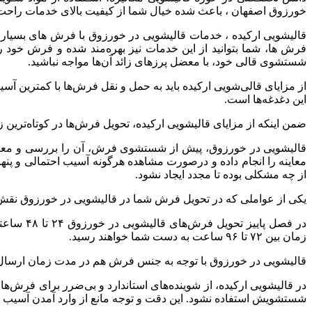
خورزوق
اصفهان
،
باعث
شده
خیال
شما
از
کیفیت
بالای
خدمات
راحت
قالیشویی
ارکیده
،
خدمات
قالیشویی
در
خورزوق
با
فرش
های
بسیار
فرش‌
ها،
شما
بتوانید
از
این
خدمات
نیز
بهره‌مند
شده
و
فرش
خود
ر
شستشوی
قالی
خود،
با
معضل
پرزهای
زائد
آن‌ها
مواجه
نباشید
.
از
مزایای
قالی‌شویی
ارکیده
باید
به
حمل
و
نقل
فرش‌ها
با
کمترین
آسی
این
دغدغه‌ها
است
.
ضمن
اینکه
از
مزایای
قالیشویی
ارکیده،
تحویل
فرش‌ها
در
کوتاه‌ترین
ز
قالیشویی
در
خورزوق،
پیش
از
شستشوی
فرش،
آن
را
بررسی
و
معا
معاینه
را
انجام
داده
و
درصورت
مشاهده
هرگونه
آسیب
احتمالی
و
پنه
از
چه
مشکلی
بوده
تا
مجدد
ایجاد
نشود
.
یکی
از
عواملی
که
در
تحویل
فرش
شما
در
قالیشویی
در
خورزوق
نقش
در
فصل
پاییز
تحویل
فرش‌های
قالیشویی
در
خورزوق
۲۴
تا
۴۸
ساعت
زمان
بین
۷۲
تا
۹۶
ساعت
به
دست
شما
خواهند
رسید
.
قالیشویی
در
خورزوق
با
توجه
به
جنس
فرش
هم
در
مدت
زمان
ارسال
در
قالیشویی
ارکیده،
از
شوینده‌های
استاندارد
و
بی‌ضرر
برای
فرش‌ها
شستشویش
استفاده
نشود
.
این
دقت
و
توجه
مانع
از
وارد
آمدن
آسیب