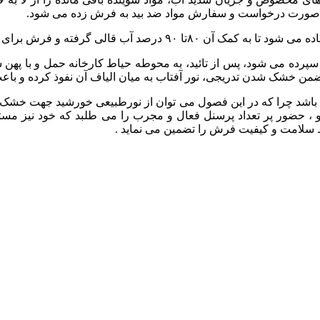
صورت
درخواست
و
سفارش
مواد
ضد
بید
به
فرش
زده
می
شود
.
ده
می
شود
تا
به
کمک
آن
۸۰تا
۹۰
درصد
آب
قالی
گرفته
و
فرش
برای
سپرده
می
شود،
پس
از
تائید،
به
محوطه
حیاط
کارخانه
حمل
و
با
پهن
ش
من
خشک
شدن
تدریجی،
نور
آفتاب
به
میان
الیاف
آن
نفوذ
کرده
و
باع
باشد
چرا
که
در
این
فصول
می
توان
از
نورطبیعی
خورشید
جهت
خشک
،
حضور
پر
تعداد
پرسنل
فعال
و
مجرب
را
می
طلبد
که
خود
نیز
مست
سلامت
و
کیفیت
فرش
را
تضمین
می
نماید
.