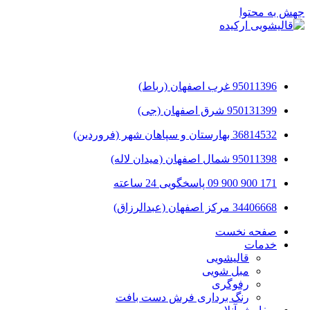
جهش به محتوا
95011396 غرب اصفهان (رباط)
950131399 شرق اصفهان (جی)
36814532 بهارستان و سپاهان شهر (فروردین)
95011398 شمال اصفهان (میدان لاله)
171 900 900 09 پاسخگویی 24 ساعته
34406668 مرکز اصفهان (عبدالرزاق)
صفحه نخست
خدمات
قالیشویی
مبل شویی
رفوگری
رنگ برداری فرش دست بافت