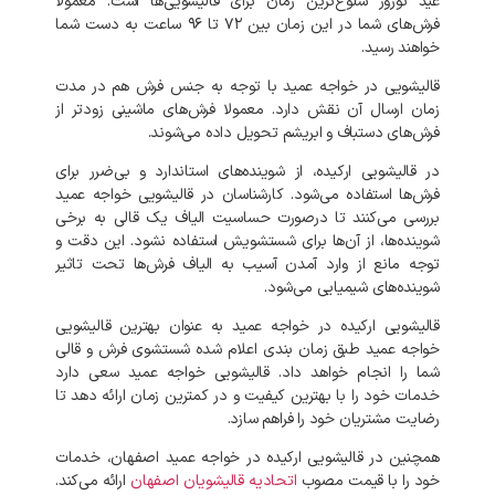
عید
نوروز
شلوغ‌ترین
زمان
برای
قالیشویی‌ها
است
.
معمولا
فرش‌های
شما
در
این
زمان
بین
۷۲
تا
۹۶
ساعت
به
دست
شما
خواهند
رسید
.
قالیشویی
در
خواجه عمید
با
توجه
به
جنس
فرش
هم
در
مدت
زمان
ارسال
آن
نقش
دارد
.
معمولا
فرش‌های
ماشینی
زودتر
از
فرش‌های
دستباف
و
ابریشم
تحویل
داده
می‌شوند
.
در
قالیشویی
ارکیده،
از
شوینده‌های
استاندارد
و
بی‌ضرر
برای
فرش‌ها
استفاده
می‌شود
.
کارشناسان
در
قالیشویی
خواجه عمید
بررسی
می‌کنند
تا
درصورت
حساسیت
الیاف
یک
قالی
به
برخی
شوینده‌ها،
از
آن‌ها
برای
شستشویش
استفاده
نشود
.
این
دقت
و
توجه
مانع
از
وارد
آمدن
آسیب
به
الیاف
فرش‌ها
تحت
تاثیر
شوینده‌های
شیمیایی
می‌شود
.
قالیشویی
ارکیده
در
خواجه عمید
به
عنوان
بهترین
قالیشویی
خواجه عمید
طبق
زمان
بندی
اعلام
شده
شستشوی
فرش
و
قالی
شما
را
انجام
خواهد
داد
.
قالیشویی
خواجه عمید
سعی
دارد
خدمات
خود
را
با
بهترین
کیفیت
و
در
کمترین
زمان
ارائه
دهد
تا
رضایت
مشتریان
خود
را
فراهم
سازد
.
همچنین
در
قالیشویی
ارکیده
در
خواجه عمید
اصفهان،
خدمات
خود
را
با
قیمت
مصوب
اتحادیه
قالیشویان
اصفهان
ارائه
می‌کند
.