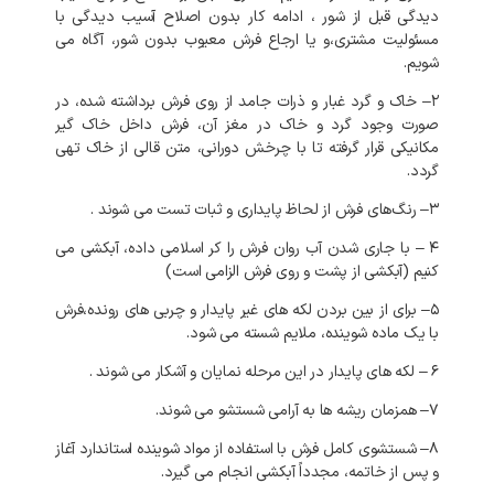
دیدگی
قبل
از
شور
،
ادامه
کار
بدون
اصلاح
آسیب
دیدگی
با
مسئولیت
مشتری،و
یا
ارجاع
فرش
معیوب
بدون
شور،
آگاه
می
شویم
.
۲
–
خاک
و
گرد
غبار
و
ذرات
جامد
از
روی
فرش
برداشته
شده،
در
صورت
وجود
گرد
و
خاک
در
مغز
آن،
فرش
داخل
خاک
گیر
مکانیکی
قرار
گرفته
تا
با
چرخش
دورانی،
متن
قالی
از
خاک
تهی
گردد
.
۳
–
رنگ‌های
فرش
از
لحاظ
پایداری
و
ثبات
تست
می
شوند
.
۴
–
با
جاری
شدن
آب
روان
فرش
را
کر
اسلامی
داده،
آبکشی
می
کنیم
(
آبکشی
از
پشت
و
روی
فرش
الزامی
است
)
۵
–
برای
از
بین
بردن
لکه
های
غیر
پایدار
و
چربی
های
رونده،فرش
با
یک
ماده
شوینده،
ملایم
شسته
می
شود
.
۶
–
لکه
های
پایدار
در
این
مرحله
نمایان
و
آشکار
می
شوند
.
۷
–
همزمان
ریشه
ها
به
آرامی
شستشو
می
شوند
.
۸
–
شستشوی
کامل
فرش
با
استفاده
از
مواد
شوینده
استاندارد
آغاز
و
پس
از
خاتمه،
مجدداً
آبکشی
انجام
می
گیرد
.