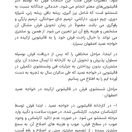
شود،
تعمیرات
فرش
است
.
این
خدمات
فرش
که
توسط
اکثر
قالیشویی‌های
معتبر
انجام
می
شود،
خدماتی
جداگانه
نسبت
به
شستشو
است
که
شامل
پرز
گیری،
ریشه
بافی
ریشه
زنی،
شیرازه
دوری،
چرم
دوری،
دارکشی،
ترمیم
جای
سوختگی،
ترمیم
پارگی
و
رفوگری
می
باشد
.
معمولاً
در
زمان
تحویل
فرش
مشکل
آن
مشخص
و
هزینه
رفع
آن
نیز
تعیین
می
شود
.
از
همین
رو
مشتری
می
تواند
با
خیال
راحت
فرش
خود
را
به
قالیشویی
ارکیده
در
خواجه عمید
اصفهان
بسپارد
.
در
اینجا،
مراحل
مختلفی
را
که
پس
از
دریافت
فرش
بوسیله
مسئول
پذیرش
و
تحویل
آن
به
کارخانه
تا
ارسال
مجدد
آن
برای
مشتریان،
بدون
پرداختن
به
جزئیات
فنی
وشستشوی
تکمیلی
در
قالیشویی
در
خواجه عمید
که
طی
سالیان
سال
به
تجربه
به
دست
آورده
ایم
را
به
اطلاع
می
رسانیم
.
مراحل
شستشوی
فرش
در
قالیشویی
ارکیده
در
خواجه عمید
اصفهان
:
۱
–
در
کارخانه
قالیشویی
در
خواجه عمید
،
ابتدا
فرش
توسط
کارشناسان
مجرب،
کارشناسی
شده،
در
صورت
سلامت
و
تأیید
وارد
مرحله
شستشو
می
شود
.
در
صورت
عدم
تائید
کارشناس
و
وجود
عیوب
در
سطح
فرش،
عیوب
و
هزینه
های
اصلاح
آن
به
سمع
مشتری
رسیده
،
از
تصمیم
مشتری
مبنی
بر
اصلاح
و
رفع
آسیب