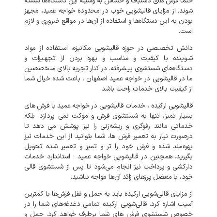
حتما
فرش‌
های
دستباف
و
حساس
به
وسیله
این
دستگاه‌ها
شسته
شوند
.
از
مزایای
قالیشویی
خوب
در
محدوده
خواجه عمید،
مجهز
بودن
به
این
دستگاه‌ها
و
استفاده
از
آن‌ها
در
مواقع
ضروری
و
لازم
است
.
دانش
تخصـصی
در
حوزه
قالیشویی
مکانیزه،
اسـتفاده
از
مواد
شـوینده
با
کیفیت
و
مناسب
و
بهره
بردن
از
تجهـیزات
و
دسـتگاه‌های
شستشوی
پیـشرفته،
در
کنار
تجربه
بالای
متخصصین
ما
در
قالیشویی
در
خواجه عمید
اصفهان
،
باعث
شده
خیال
شما
از
کیفیت
بالای
خدمات
راحت
باشد
.
قالیشویی
ارکیده
،
خدمات
قالیشویی
در
خواجه عمید
با
فرش
های
بسیار
تمیز،
تنها
به
شستشوی
فرش
و
موکت
نمی‌
پردازد
.
بلکه
خدماتی
مانند
رفوگری
و
ریشه‌زنی
را
نیز
پوشش
می‌
دهد
تا
درصورت
نیاز
به
تعمیر
فرش‌
ها،
شما
بتوانید
از
این
خدمات
نیز
بهره‌مند
شده
و
فرش
خود
را
تر
و
تمیز
و
تعمیر
شده
تحویل
بگیرید
.
همچنین
در
قالیشویی
خواجه عمید
؛
استاندارد
خدمات
دارکشی
و
پرداخت
نیز
انجام
می‌شود
تا
پس
از
شستشوی
قالی
خود،
با
معضل
پرزهای
زائد
آن‌ها
مواجه
نباشید
.
از
مزایای
قالی‌شویی
ارکیده
باید
به
حمل
و
نقل
فرش‌ها
با
کمترین
آسیب
اشاره
کرد
.
قالی‌شویی
ارکیده
تمامی
دغدغه‌های
شما
را
در
خصوص
شستشوی
فرش‌
های
شما
برطرف
خواهد
کرد
.
حمل
و