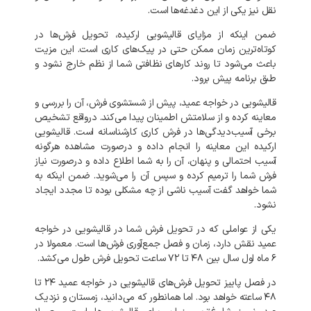
نقل
نیز
یکی
از
این
دغدغه‌ها
است
.
ضمن
اینکه
از
مزایای
قالیشویی
ارکیده،
تحویل
فرش‌ها
در
کوتاه‌ترین
زمان
ممکن
حتی
در
پیک‌های
کاری
است
.
این
مزیت
باعث
می‌شود
تا
روند
کارهای
نظافتی
شما
از
نظم
خارج
نشود
و
طبق
برنامه
پیش
برود
.
قالیشویی
در
خواجه عمید،
پیش
از
شستشوی
فرش،
آن
را
بررسی
و
معاینه
کرده
و
از
سلامتش
اطمینان
پیدا
می‌کند
.
درواقع
تشخیص
برخی
آسیب‌دیدگی‌ها
در
فرش
کاری
کارشناسانه
است
.
قالیشویی
ارکیده
این
معاینه
را
انجام
داده
و
درصورت
مشاهده
هرگونه
آسیب
احتمالی
و
پنهان،
آن
را
به
شما
اطلاع
داده
و
درصورت
نیاز
فرش
شما
را
ترمیم
کرده
و
سپس
آن
را
می‌شوید
.
ضمن
اینکه
به
شما
خواهد
گفت
آسیب
ناشی
از
چه
مشکلی
بوده
تا
مجدد
ایجاد
نشود
.
یکی
از
عواملی
که
در
تحویل
فرش
شما
در
قالیشویی
در
خواجه
عمید
نقش
دارد،
زمان
و
فصل
جمع‌آوری
فرش‌ها
است
.
معمولا
در
۶
ماه
اول
سال
بین
۴۸
تا
۷۲
ساعت
تحویل
فرش
طول
می‌کشد
.
در
فصل
پاییز
تحویل
فرش‌های
قالیشویی
در
خواجه عمید
۲۴
تا
۴۸
ساعته
خواهد
بود
.
اما
همانطور
که
می‌دانید،
زمستان
و
نزدیک