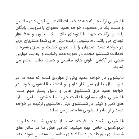
قالیشویی
ارکیده
ارائه
دهنده
خدمات
قالیشویی
فرش
های
ماشینی
و
دست
باف
در
محدوده
خواجه عمید
اصفهان
با
سرویس
رایگان
رفت
و
برگشت
جهت
فاکتورهای
بالای
یک میلیون و 500 هزار
تومان
می
باشد
.
قالیشویی
ارکیده
فرش
های
شما
مشتریان
عزیز
در
خواجه عمید
اصفهان
را
با
بالاترین
کیفیت
و
تمیزی
همراه
با
ضمانت
شستشو
مجدد
در
صورت
عدم
رضایت
و
رعایت
موازین
شرعی
در
آبکشی
فرش
های
ماشینی
و
دست
بافت
انجام
می
نماید
.
قالیشویی
در
خواجه عمید
یکی
از
مواردی
است
که
همه
ما
در
طول
سال
با
آن
سرو
کار
داریم
.
و
انتخاب
قالیشویی
خوب
در
خواجه عمید
برای
شستشوی
عالی
و
دقیق
بسیار
مهم
است
.
قالیشویی
های
بسیاری
فعالیت
دارند
اما
داشتن
تمامی
المان
های
کمی
و
کیفی
در
شستشوی
فرش،
قالیشویی
ارکیده
در
خواجه
عمید
را
از
سایر
قالیشویی
ها
متمایز
می
نماید
.
قالیشویی
ارکیده
در
خواجه عمید
از
بهترین
شوینده
ها
و
با
فرمولاسیون
خاص
بهره
میگیرد
.
تمامی
فرش
ها
در
سالن
های
شستشوی
مربوطه
در
دستگاه
های
مناسب
شسته
می
شوند
.
بعد