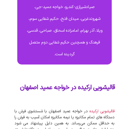
صیادشیرازی-کندرو، خواجه عمید-جی،
شهروندغربی، میدان فتح، حکیم شفایی سوم،
ویلا، آذر بهرام، امامزاده اسحاق، صباحی، قدسی،
فرهنگ و همچنین حکیم شفایی دوم متصل
گردیده است.
قالیشویی ارکیده در خواجه عمید اصفهان
قالیشویی
ارکیده
در
خواجه عمید
اصفهان
با
شستشوی
فرش
با
دستگاه‌
های
تمام
مکانیزه
یا
نیمه
مکانیزه
امکان
آسیب
به
فرش
را
به
حداقل
ممکن
می‌رساند
.
به‌
همین
دلیل
پیشنهاد
می‌
شود