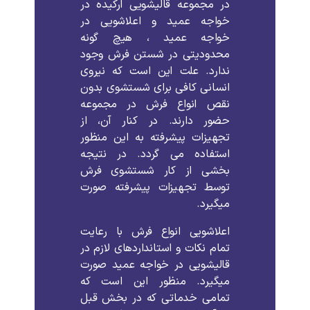
در
مجموعه
قالیشویی
ارکیده
در
خواجه عمید
و
اعلاشویی
در
خواجه عمید
،
هیچ
گونه
محدودیتی
در
شستن
فرش
وجود
ندارد
.
علت
این
است
که
نیروی
انسانی
کافی
برای
شستشوی
بدون
نقص
انواع
فرش
در
مجموعه
حضور
دارند
.
در
کنار
آن،
از
تجهیزات
پیشرفته
به
این
منظور
استفاده
می
گردد
.
در
نتیجه
بخشی
از
کار
شستشوی
فرش
توسط
تجهیزات
پیشرفته
صورت
میگیرد
.
اعلاشویی
انواع
فرش
با
رعایت
تمام
نکات
و
استانداردهای
لازم
در
قالیشویی
در
خواجه عمید
صورت
میگیرد
.
منظور
این
است
که
تمامی
خدماتی
که
در
بخش
قبل