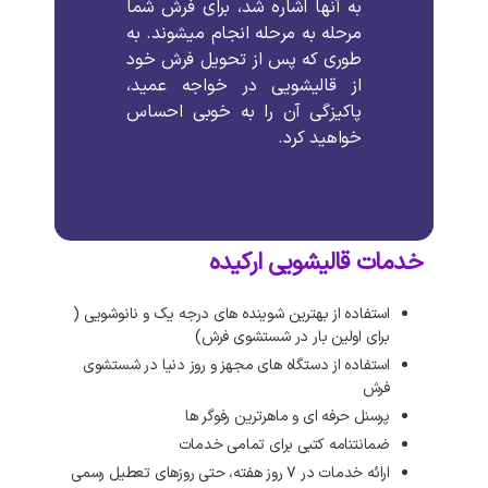
به
آنها
اشاره
شد،
برای
فرش
شما
مرحله
به
مرحله
انجام
میشوند
.
به
طوری
که
پس
از
تحویل
فرش
خود
از
قالیشویی
در
خواجه عمید،
پاکیزگی
آن
را
به
خوبی
احساس
خواهید
کرد
.
خدمات قالیشویی ارکیده
استفاده از بهترین شوینده های درجه یک و نانوشویی (
برای اولین بار در شستشوی فرش)
استفاده از دستگاه های مجهز و روز دنیا در شستشوی
فرش
پرسنل حرفه ای و ماهرترین رفوگر ها
ضمانتنامه کتبی برای تمامی خدمات
ارائه خدمات در ۷ روز هفته، حتی روزهای تعطیل رسمی