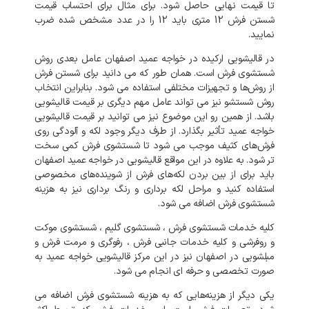
تا
قیمت
نهایی
حاصل
شود
.
برای
مثال
برای
احتساب
قیمت
شستن
فرش
12
متری
باید
12
را
در
عدد
مشخص
شده
ضرب
نمایید
.
در
قالیشویی
ارکیده
در
خواجه عمید
اصفهان
عامل
بعدی
روش
شستشوی
فرش
است
.
همان
طور
که
می
دانید
برای
شستن
فرش
از
روش‌ها
و
تجهیزات
مختلفی
استفاده
می
شود
.
بنابراین
انتخاب
روش
شستشو
نیز
می
تواند
عامل
مهم
دیگری
بر
قیمت
قالیشویی
باشد
.
از
همین
رو
این
موضوع
نیز
می
توانید
بر
قیمت
قالیشویی
خواجه عمید
تأثیر
بگذارد
.
از
طرف
دیگر
وجود
لکه
و
آلودگی
روی
فرش‌های
کثیف
موجب
می
شود
تا
شستشوی
فرش
کمی
سخت
تر
شود
.
به
علاوه
در
این
مواقع
قالیشویی
در
خواجه عمید
اصفهان
باید
برای
از
بین
بردن
لکه‌های
فرش
از
شوینده‌های
مخصوصی
استفاده
کنید
و
مراحل
لکه
برداری
و
رنگ
برداری
نیز
به
هزینه
شستشوی
فرش
اضافه
می
شود
.
کلیه
خدمات
شستشوی
فرش
،
شستشوی
گلیم
،
شستشوی
موکت
و
روفرشی
و
کلیه
خدمات
جانبی
فرش
،
رفوگری
و
مرمت
فرش
و
مبلشویی
در
اصفهان
نیز
در
این
مرکز
قالیشویی
خواجه عمید
به
صورت
تخصصی
و
حرفه
ای
انجام
می
شود
.
یکی
دیگر
از
هزینه‌هایی
که
به
هزینه
شستشوی
فرش
اضافه
می