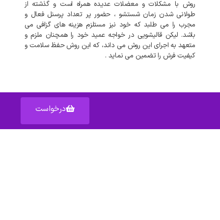
روش
با
مشکلات
و
معضلات
عدیده
همراه
است
و
گذشته
از
طولانی
شدن
زمان
شستشو
،
حضور
پر
تعداد
پرسنل
فعال
و
مجرب
را
می
طلبد
که
خود
نیز
مستلزم
هزینه
های
گزافی
می
باشد
.
لیکن
قالیشویی
در
خواجه عمید
خود
را
همچنان
ملزم
و
متعهد
به
اجرای
این
روش
می
داند،
که
این
روش
حفظ
سلامت
و
کیفیت
فرش
را
تضمین
می
نماید
.
درخواست
آدرس: اصفهان خیابان عبدالرزاق – پاساژ عبدالرزاق – واحد ۱۵۹
دسترسی سریع به :
شکایات
قوانین