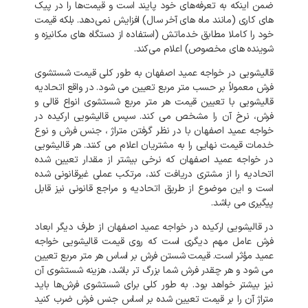
ضمن
اینکه
به
تعرفه‌های
خود
پایند
است
و
قیمت‌ها
را
در
پیک‌
های
کاری
(
مانند
ماه‌
های
آخر
سال
)
افزایش
نمی‌دهد
.
بلکه
قیمت
خود
را
کاملا
مطابق
خدماتش
(
استفاده
از
دستگاه
های
مکانیزه
و
شوینده‌
های
مخصوص
)
اعلام
می‌کند
.
قالیشویی
در
خواجه عمید
اصفهان
به
طور
کلی
قیمت
شستشوی
فرش
معمولاً
بر
حسب
متر
مربع
تعیین
می
شود
.
در
واقع
اتحادیه
قالیشویی
با
تعیین
قیمت
هر
متر
مربع
شستشوی
انواع
قالی
و
فرش،
نرخ
آن
را
مشخص
می
کند
.
سپس
قالیشویی
ارکیده
در
خواجه عمید
اصفهان
با
در
نظر
گرفتن
متراژ
،
جنس
فرش
و
نوع
خدمات
قیمت
نهایی
را
به
مشتریان
اعلام
می
کنند
.
هر
قالیشویی
در
خواجه عمید
اصفهان
که
نرخی
بیشتر
از
مقدار
تعیین
شده
اتحادیه
را
از
مشتری
دریافت
کند،
مرتکب
عملی
غیرقانونی
شده
است
و
این
موضوع
از
طریق
اتحادیه
و
مراجع
قانونی
نیز
قابل
پیگیری
می
باشد
.
در
قالیشویی
ارکیده
در
خواجه عمید
اصفهان
از
طرف
دیگر
ابعاد
فرش
عامل
مهم
دیگری
است
که
روی
قیمت
قالیشویی
خواجه
عمید
مؤثر
است
.
قیمت
شستن
فرش
بر
اساس
هر
متر
مربع
تعیین
می
شود
و
هر
چقدر
فرش
شما
بزرگ
تر
باشد،
هزینه
شستشوی
آن
نیز
بیشتر
خواهد
بود
.
به
طور
کلی
برای
شستشوی
فرش‌ها
باید
متراژ
آن
را
بر
قیمت
تعیین
شده
بر
اساس
جنس
فرش
ضرب
کنید