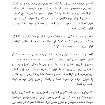
۹
–
در
مرحله
پایانی
آب
با
فشار
به
روی
فرش
پاشیده
و
به
کمک
پاروهای
مخصوص
و
جریان
شدید
آب،
مواد
شوینده
باقی
مانده
را
از
لا
به
لای
پرزها،
الیاف
و
مغز
فرش
بصورت
کامل
خارج
نموده،
این
عمل
از
زوایای
گوناگون
چندین
بار
تکرار
تا
فرش
تهی
از
مواد
شوینده
شود
.
در
صورت
درخواست
و
سفارش
مواد
ضد
بید
به
فرش
زده
می
شود
.
۱۰
–
در
مرحله
آبگیری
از
دستگاه
های
آبگیری
مکانیکی
یا
غلطکی
استفاده
می
شود
تا
به
کمک
آن
۸۰تا
۹۰
درصد
آب
قالی
گرفته
و
فرش
برای
مرحله
بعدآماده
گردد
.
۱۱
–
در
این
مرحله
فرش
جهت
کنترل
و
بازرسی
به
دست
ناظر
کیفی
سپرده
می
شود،
پس
از
تائید،
به
محوطه
حیاط
کارخانه
حمل
و
با
پهن
شدن
آن
از
پشت
بر
روی
شن‌های
تمیز
و
پس
از
کشیدن
برس
بر
روی
سطح
فرش
در
جهت
خواب
آن،
زیر
تابش
نورخورشید
قرار
گرفته،
تا
ضمن
خشک
شدن
تدریجی،
نور
آفتاب
به
میان
الیاف
آن
نفوذ
کرده
و
باعث
از
بین
رفتن
بید
و
کپک
احتمالی
گردد
.
لذا
بهترین
زمان
شستشوی
فرش
در
فصول
بهار
و
تابستان
و
پاییز
می
باشد
چرا
که
در
این
فصول
می
توان
از
نورطبیعی
خورشید
جهت
خشک
نمودن
و
ازبین
بردن
بید
استفاده
نمود
.
هر
چند
این