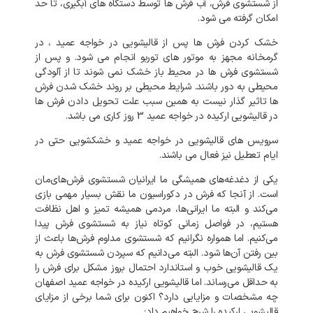
از
شستشوی
فرش،
آب
فرش
ها
توسط
دستگاه
های
آبگیری،
تا
حد
امکان
گرفته
می
شود
.
خشک
کردن
فرش
ها
پس
از
قالیشویی
در
خواجه عمید
،
در
گرمخانه
مجهز
به
موتور
های
توربو
انجام
می
شود
.
و
پس
از
شستشوی
فرش
ها
در
محیط
باز
خشک
نمی
شوند
تا
از
آلودگی
محیطی
به
دور
باشند
.
شرایط
محیطی
بر
روند
خشک
شدن
فرش
ها
تاثیر
گذار
نیست
به
همین
سبب
علت
تحویل
دادن
فرش
ها
در
قالیشویی
ارکیده
در
خواجه عمید
3
روز
کاری
می
باشد
.
سرویس
های
قالیشویی
در
خواجه عمید
و
خشکشویی
حتی
در
ایام
تعطیل
نیز
فعال
می
باشند
.
یکی
از
دغدغه‌های
همیشگی
ما
ایرانیان
شستشوی
فرش‌های‌مان
است
.
از
آنجا
که
فرش
در
دکوراسیون
ما
نقش
بسیار
مهمی
بازی
می‌کند
و
البته
ما
ایرانی‌ها،
مردمی
همیشه
تمیز
و
اهل
نظافت
هستیم،
در
فواصل
زمانی
کوتاه
نیاز
به
شستشوی
فرش
پیدا
می‌کنیم
.
اما
همواره
نگرانیم
که
شستشوی
مداوم
فرش‌ها
باعث
از
بین
رفتن
آن‌ها
شود
.
البته
می‌دانیم
که
سپردن
شستشوی
فرش
به
یک
قالیشویی
خوب
و
استاندارد
احتمال
بروز
مشکل
برای
فرش
را
به‌
حداقل
می‌رساند
.
اما
قالیشویی
ارکیده
در
خواجه عمید
اصفهان
چه
مشخصات
و
مزایایی
دارد؟
اکنون
برای
شما
برخی
از
مزایای
قالیشویی
ارکیده
را
شرح
خواهیم
داد
: