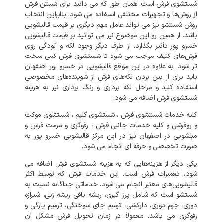
شستشوی فرش است. همان طور که می دانید برای شستن فرش
از روش‌ها و تجهیزات مختلفی استفاده می شود. بنابراین انتخاب
روش شستشو نیز می تواند عامل مهم دیگری بر قیمت قالیشویی
باشد. از همین رو این موضوع نیز می توانید بر قیمت قالیشویی
خسرو پور تأثیر بگذارد. از طرف دیگر وجود لکه و آلودگی روی
فرش‌های کثیف موجب می شود تا شستشوی فرش کمی سخت
تر شود. به علاوه در این مواقع قالیشویی در خسرو پور اصفهان
باید برای از بین بردن لکه‌های فرش از شوینده‌های مخصوصی
استفاده کنید و مراحل لکه برداری و رنگ برداری نیز به هزینه
شستشوی فرش اضافه می شود.
کلیه خدمات شستشوی فرش ، شستشوی گلیم ، شستشوی موکت
و روفرشی و کلیه خدمات جانبی فرش ، رفوگری و مرمت فرش و
مبلشویی در اصفهان نیز در این مرکز قالیشویی خسرو پور به
صورت تخصصی و حرفه ای انجام می شود.
یکی دیگر از هزینه‌هایی که به هزینه شستشوی فرش اضافه می
شود، تعمیرات فرش است. این خدمات فرش که توسط اکثر
قالیشویی‌های معتبر انجام می شود، خدماتی جداگانه نسبت به
شستشو است که شامل پرز گیری، ریشه بافی ریشه زنی، شیرازه
دوری، چرم دوری، دارکشی، ترمیم جای سوختگی، ترمیم پارگی و
رفوگری می باشد. معمولاً در زمان تحویل فرش مشکل آن