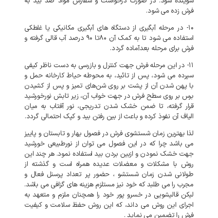
شوینده شود. در صورت درخواست و سفارش مواد ضد بید به
فرش زده می شود.
۱۰- در مرحله آبگیری از دستگاه های آبگیری مکانیکی یا غلطکی
استفاده می شود تا به کمک آن ۸۰تا ۹۰ درصد آب قالی گرفته و
فرش برای مرحله بعدآماده گردد.
۱۱- در این مرحله فرش جهت کنترل و بازرسی به دست ناظر کیفی
سپرده می شود، پس از تائید، به محوطه حیاط کارخانه حمل و
با پهن شدن آن از پشت بر روی شن‌های تمیز و پس از کشیدن
برس بر روی سطح فرش در جهت خواب آن، زیر تابش نورخورشید
قرار گرفته، تا ضمن خشک شدن تدریجی، نور آفتاب به میان
الیاف آن نفوذ کرده و باعث از بین رفتن بید و کپک احتمالی گردد.
لذا بهترین زمان شستشوی فرش در فصول بهار و تابستان و پاییز
می باشد چرا که در این فصول می توان از نورطبیعی خورشید
جهت خشک نمودن و ازبین بردن بید استفاده نمود. هر چند این
روش با مشکلات و معضلات عدیده همراه است و گذشته از
طولانی شدن زمان شستشو ، حضور پر تعداد پرسنل فعال و
مجرب را می طلبد که خود نیز مستلزم هزینه های گزافی می باشد.
لیکن قالیشویی در خسرو پور خود را همچنان ملزم و متعهد به
اجرای این روش می داند، که این روش حفظ سلامت و کیفیت
فرش را تضمین می نماید .