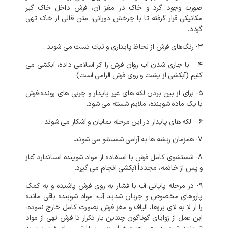
صورت وجود گرد و خاک در مغز آن، فرش داخل خاک گیر
مکانیکی قرار گرفته تا با چرخش دورانی، متن قالی از خاک تهی
گردد.
۳- رنگ‌های فرش از لحاظ پایداری و ثبات تست می شوند .
۴ – با جاری شدن آب روان فرش را کر اسلامی داده، آبکشی می
کنیم (آبکشی از پشت و روی فرش الزامی است)
۵- برای از بین بردن لکه های غیر پایدار و چربی های رونده،فرش
با یک ماده شوینده، ملایم شسته می شود.
۶ – لکه های پایدار در این مرحله نمایان و آشکار می شوند .
۷- همزمان ریشه ها به آرامی شستشو می شوند.
۸- شستشوی کامل فرش با استفاده از مواد شوینده استاندارد آغاز
و پس از خاتمه، مجدداً آبکشی انجام می گیرد.
۹- در مرحله پایانی آب با فشار به روی فرش پاشیده و به کمک
پاروهای مخصوص و جریان شدید آب، مواد شوینده باقی مانده
را از لا به لای پرزها، الیاف و مغز فرش بصورت کامل خارج نموده،
این عمل از زوایای گوناگون چندین بار تکرار تا فرش تهی از مواد