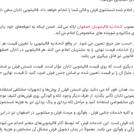
اعلام
شده
شستشوی
فرش
و
قالی
شما
را
انجام
خواهد
داد
.
قالیشویی
تابان
سعی
دا
صوب
اتحادیه
قالیشویان
اصفهان
ارائه
می‌کند
.
ضمن
اینکه
به
تعرفه‌های
خود
پاین
ی
مکانیزه
و
شوینده‌
های
مخصوص
)
اعلام
می‌کند
.
حسب
متر
مربع
تعیین
می
شود
.
در
واقع
اتحادیه
قالیشویی
با
تعیین
قیمت
هر
م
وع
خدمات
قیمت
نهایی
را
به
مشتریان
اعلام
می
کنند
.
هر
قالیشویی
در
تابان
اصفه
قانونی
نیز
قابل
پیگیری
می
باشد
.
دیگری
است
که
روی
قیمت
قالیشویی
تابان
مؤثر
است
.
قیمت
شستن
فرش
بر
اسا
متراژ
آن
را
بر
قیمت
تعیین
شده
بر
اساس
جنس
فرش
ضرب
کنید
تا
قیمت
نهایی
ح
ت
.
همان
طور
که
می
دانید
برای
شستن
فرش
از
روش‌ها
و
تجهیزات
مختلفی
استفاده
یشویی
تابان
تأثیر
بگذارد
.
از
طرف
دیگر
وجود
لکه
و
آلودگی
روی
فرش‌های
کثیف
موج
ای
مخصوصی
استفاده
کنید
و
مراحل
لکه
برداری
و
رنگ
برداری
نیز
به
هزینه
شستشوی
و
کلیه
خدمات
جانبی
فرش
،
رفوگری
و
مرمت
فرش
و
مبلشویی
در
اصفهان
نیز
در
این
ات
فرش
است
.
این
خدمات
فرش
که
توسط
اکثر
قالیشویی‌های
معتبر
انجام
می
شود،
رگی
و
رفوگری
می
باشد
.
معمولاً
در
زمان
تحویل
فرش
مشکل
آن
مشخص
و
هزینه
رف