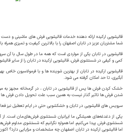
قالیشویی
ارکیده
ارائه
دهنده
خدمات
قالیشویی
فرش
های
ماشینی
و
دست
شما
مشتریان
عزیز
در
تابان
اصفهان
را
با
بالاترین
کیفیت
و
تمیزی
همراه
با
قالیشویی
در
تابان
یکی
از
مواردی
است
که
همه
ما
در
طول
سال
با
آن
سرو
کمی
و
کیفی
در
شستشوی
فرش،
قالیشویی
ارکیده
در
تابان
را
از
سایر
قالیشو
قالیشویی
ارکیده
در
تابان
از
بهترین
شوینده
ها
و
با
فرمولاسیون
خاص
بهر
آبگیری،
تا
حد
امکان
گرفته
می
شود
.
خشک
کردن
فرش
ها
پس
از
قالیشویی
در
تابان
،
در
گرمخانه
مجهز
به
مو
شدن
فرش
ها
تاثیر
گذار
نیست
به
همین
سبب
علت
تحویل
دادن
فرش
ها
سرویس
های
قالیشویی
در
تابان
و
خشکشویی
حتی
در
ایام
تعطیل
نیز
فعا
یکی
از
دغدغه‌های
همیشگی
ما
ایرانیان
شستشوی
فرش‌های‌مان
است
.
از
آ
شستشوی
فرش
پیدا
می‌کنیم
.
اما
همواره
نگرانیم
که
شستشوی
مداوم
فرش‌ها
اما
قالیشویی
ارکیده
در
تابان
اصفهان
چه
مشخصات
و
مزایایی
دارد؟
اکنون