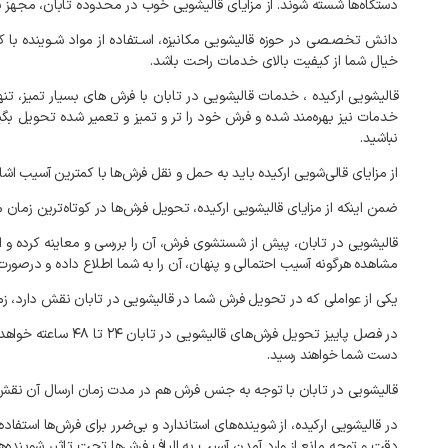
دستگاه‌ها
شسته
شوند
.
از
مزایای
قالیشویی
خوب
در
محدوده
تابان،
مجهز
ب
دانش
تخصـصی
در
حوزه
قالیشویی
مکانیزه،
اسـتفاده
از
مواد
شـوینده
با
ک
خیال
شما
از
کیفیت
بالای
خدمات
راحت
باشد
.
قالیشویی
ارکیده
،
خدمات
قالیشویی
در
تابان
با
فرش
های
بسیار
تمیز،
تنه
خدمات
نیز
بهره‌مند
شده
و
فرش
خود
را
تر
و
تمیز
و
تعمیر
شده
تحویل
بگی
نباشید
.
از
مزایای
قالی‌شویی
ارکیده
باید
به
حمل
و
نقل
فرش‌ها
با
کمترین
آسیب
اشا
ضمن
اینکه
از
مزایای
قالیشویی
ارکیده،
تحویل
فرش‌ها
در
کوتاه‌ترین
زمان
م
قالیشویی
در
تابان،
پیش
از
شستشوی
فرش،
آن
را
بررسی
و
معاینه
کرده
و
ا
مشاهده
هرگونه
آسیب
احتمالی
و
پنهان،
آن
را
به
شما
اطلاع
داده
و
درصورت
یکی
از
عواملی
که
در
تحویل
فرش
شما
در
قالیشویی
در
تابان
نقش
دارد،
زم
در
فصل
پاییز
تحویل
فرش‌های
قالیشویی
در
تابان
۲۴
تا
۴۸
ساعته
خواهد
دست
شما
خواهند
رسید
.
قالیشویی
در
تابان
با
توجه
به
جنس
فرش
هم
در
مدت
زمان
ارسال
آن
نقش
در
قالیشویی
ارکیده،
از
شوینده‌های
استاندارد
و
بی‌ضرر
برای
فرش‌ها
استفاده
دقت
و
توجه
مانع
از
وارد
آمدن
آسیب
به
الیاف
فرش‌ها
تحت
تاثیر
شوینده‌ه