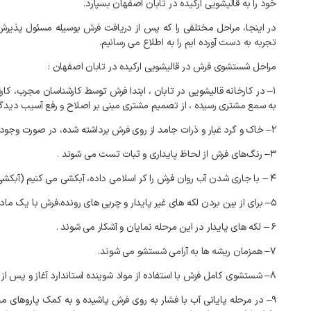
خود
را
به
قالیشویی
ارکیده
در
تابان
اصفهان
بسپارد
.
در
اینجا،
مراحل
مختلفی
را
که
پس
از
دریافت
فرش
بوسیله
مسئول
پذیرش
تجربه
به
دست
آورده
ایم
را
به
اطلاع
می
رسانیم
.
مراحل
شستشوی
فرش
در
قالیشویی
ارکیده
در
تابان
اصفهان
:
۱
–
در
کارخانه
قالیشویی
در
تابان
،
ابتدا
فرش
توسط
کارشناسان
مجرب،
کار
به
سمع
مشتری
رسیده
،
از
تصمیم
مشتری
مبنی
بر
اصلاح
و
رفع
آسیب
دیدگ
۲
–
خاک
و
گرد
غبار
و
ذرات
جامد
از
روی
فرش
برداشته
شده،
در
صورت
وجود
۳
–
رنگ‌های
فرش
از
لحاظ
پایداری
و
ثبات
تست
می
شوند
.
۴
–
با
جاری
شدن
آب
روان
فرش
را
کر
اسلامی
داده،
آبکشی
می
کنیم
(
آبکشی
۵
–
برای
از
بین
بردن
لکه
های
غیر
پایدار
و
چربی
های
رونده،فرش
با
یک
ماد
۶
–
لکه
های
پایدار
در
این
مرحله
نمایان
و
آشکار
می
شوند
.
۷
–
همزمان
ریشه
ها
به
آرامی
شستشو
می
شوند
.
۸
–
شستشوی
کامل
فرش
با
استفاده
از
مواد
شوینده
استاندارد
آغاز
و
پس
از
۹
–
در
مرحله
پایانی
آب
با
فشار
به
روی
فرش
پاشیده
و
به
کمک
پاروهای
م