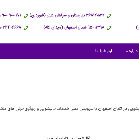
36814532 بهارستان و سپاهان شهر (فروردین)
171 900 900 09 پاسخگویی 24 ساعته
95011398 شمال اصفهان (میدان لاله)
34406668 مرکز اصفهان (عبدالرزاق)
درباره ما
ارتباط با ما
شویی در تابان اصفهان با سرویس دهی خدمات قالیشویی و رفوگری فرش های ماشی