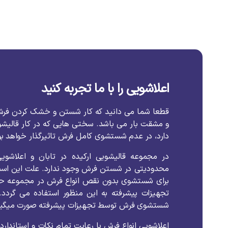
اعلاشویی را با ما تجربه کنید
قطعا
شما
می
دانید
که
کار
شستن
و
خشک
کردن
فر
و
مشقت
بار
می
باشد
.
سختی
هایی
که
در
کار
قالیش
دارد،
در
عدم
شستشوی
کامل
فرش
تاثیرگذار
خواهد
ب
در
مجموعه
قالیشویی
ارکیده
در
تابان
و
اعلاشوی
محدودیتی
در
شستن
فرش
وجود
ندارد
.
علت
این
اس
برای
شستشوی
بدون
نقص
انواع
فرش
در
مجموعه
ح
تجهیزات
پیشرفته
به
این
منظور
استفاده
می
گردد
.
شستشوی
فرش
توسط
تجهیزات
پیشرفته
صورت
میگیر
اعلاشویی
انواع
فرش
با
رعایت
تمام
نکات
و
استاندارد