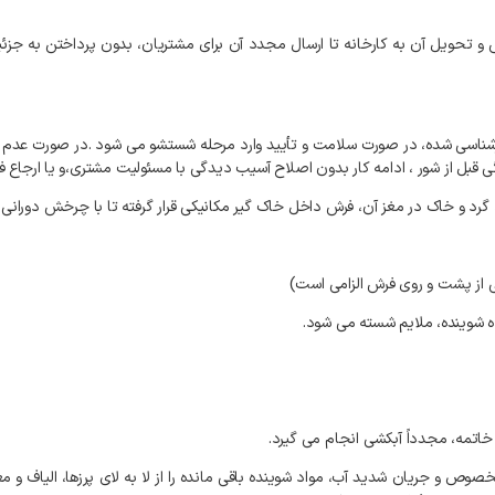
و
تحویل
آن
به
کارخانه
تا
ارسال
مجدد
آن
برای
مشتریان،
بدون
پرداختن
به
جزئی
شناسی
شده،
در
صورت
سلامت
و
تأیید
وارد
مرحله
شستشو
می
شود
.
در
صورت
عدم
ی
قبل
از
شور
،
ادامه
کار
بدون
اصلاح
آسیب
دیدگی
با
مسئولیت
مشتری،و
یا
ارجاع
ف
گرد
و
خاک
در
مغز
آن،
فرش
داخل
خاک
گیر
مکانیکی
قرار
گرفته
تا
با
چرخش
دورانی،
از
پشت
و
روی
فرش
الزامی
است
)
ه
شوینده،
ملایم
شسته
می
شود
.
خاتمه،
مجدداً
آبکشی
انجام
می
گیرد
.
خصوص
و
جریان
شدید
آب،
مواد
شوینده
باقی
مانده
را
از
لا
به
لای
پرزها،
الیاف
و
مغ