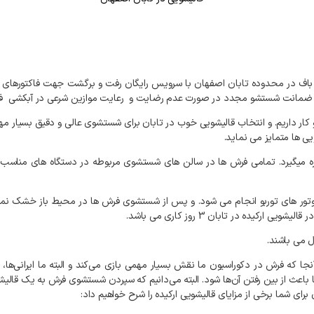
باف
در
محدوده
تابان
اصفهان
با
سرویس
رایگان
رفت
و
برگشت
جهت
فاکتورهای
ضمانت
شستشو
مجدد
در
صورت
عدم
رضایت
و
رعایت
موازین
شرعی
در
آبکشی
ف
کار
داریم
.
و
انتخاب
قالیشویی
خوب
در
تابان
برای
شستشوی
عالی
و
دقیق
بسیار
مه
یی
ها
متمایز
می
نماید
.
ه
میگیرد
.
تمامی
فرش
ها
در
سالن
های
شستشوی
مربوطه
در
دستگاه
های
مناسب
تور
های
توربو
انجام
می
شود
.
و
پس
از
شستشوی
فرش
ها
در
محیط
باز
خشک
نم
در
قالیشویی
ارکیده
در
تابان
3
روز
کاری
می
باشد
.
ل
می
باشند
.
نجا
که
فرش
در
دکوراسیون
ما
نقش
بسیار
مهمی
بازی
می‌کند
و
البته
ما
ایرانی‌ها،
باعث
از
بین
رفتن
آن‌ها
شود
.
البته
می‌دانیم
که
سپردن
شستشوی
فرش
به
یک
قالیش
برای
شما
برخی
از
مزایای
قالیشویی
ارکیده
را
شرح
خواهیم
داد
: