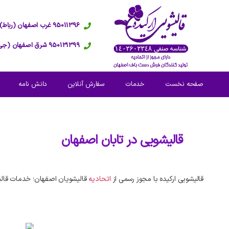
95011396 غرب اصفهان (رباط)
950131399 شرق اصفهان (جی)
صفحه نخست
خدمات
سفارش آنلاین
دانش نامه
قالیشویی در
تابان اصفهان
قالیشویی ارکیده با مجوز رسمی از
اتحادیه
قالیشویان اصفهان؛ خدمات قالی