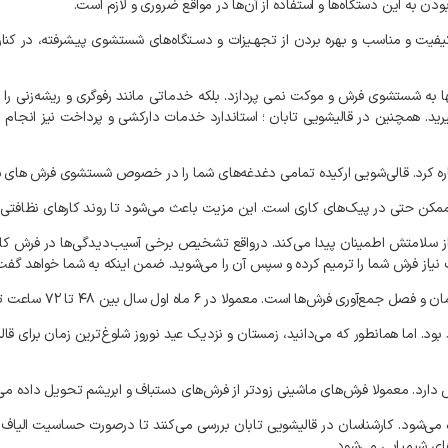
ودن
به
این
دستگاه‌ها
و
استفاده
از
آن‌ها
در
مواقع
ضروری
و
لازم
است
.
یفیت
و
مناسب
و
بهره
بردن
از
تجهـیزات
و
دسـتگاه‌های
شستشوی
پیـشرفته،
در
کنار
ا
به
شستشوی
فرش
و
موکت
نمی‌
پردازد
.
بلکه
خدماتی
مانند
رفوگری
و
ریشه‌زنی
را
رید
.
همچنین
در
قالیشویی
تابان
؛
استاندارد
خدمات
دارکشی
و
پرداخت
نیز
انجام
م
ره
کرد
.
قالی‌شویی
ارکیده
تمامی
دغدغه‌های
شما
را
در
خصوص
شستشوی
فرش‌
های
ش
مکن
حتی
در
پیک‌های
کاری
است
.
این
مزیت
باعث
می‌شود
تا
روند
کارهای
نظافتی
ز
سلامتش
اطمینان
پیدا
می‌کند
.
درواقع
تشخیص
برخی
آسیب‌دیدگی‌ها
در
فرش
کا
نیاز
فرش
شما
را
ترمیم
کرده
و
سپس
آن
را
می‌شوید
.
ضمن
اینکه
به
شما
خواهد
گفت
ان
و
فصل
جمع‌آوری
فرش‌ها
است
.
معمولا
در
۶
ماه
اول
سال
بین
۴۸
تا
۷۲
ساعت
ت
بود
.
اما
همانطور
که
می‌دانید،
زمستان
و
نزدیک
عید
نوروز
شلوغ‌ترین
زمان
برای
قال
دارد
.
معمولا
فرش‌های
ماشینی
زودتر
از
فرش‌های
دستباف
و
ابریشم
تحویل
داده
می
می‌شود
.
کارشناسان
در
قالیشویی
تابان
بررسی
می‌کنند
تا
درصورت
حساسیت
الیاف
ای
شیمیایی
می‌شود
.