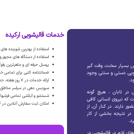
خدمات قالیشویی ارکیده
استفاده از بهترین شوینده های
استفاده از دستگاه های مجهز 
پرسنل حرفه ای و ماهرترین رفوگ
ش
بسیار
سخت،
وقت
گیر
ویی
دستی
و
سنتی
وجود
ضمانتنامه کتبی برای تمامی خ
ود
.
ارائه خدمات در ۷ روز هفته، حتی روزهای تعطیل رسمی
سرویس دهی در سراسر مناطق ته
ی
در
تابان
،
هیچ
گونه
شستشو و آبکشی تمامی فرشها 
ت
که
نیروی
انسانی
کافی
امکان ثبت سفارش آنلاین در ۲۴ ساعت شبانه روز
ضور
دارند
.
در
کنار
آن،
از
در
نتیجه
بخشی
از
کار
د
.
های
لازم
در
قالیشویی
در