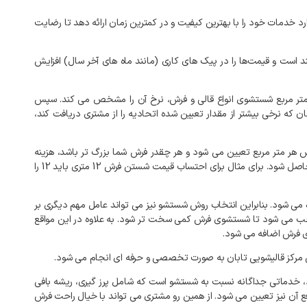
رد
خدمات
خود
را
با
بهترین
کیفیت
و
در
کمترین
زمان
ارائه
دهد
تا
رضایت
د
است
و
قیمت‌ها
را
در
پیک‌
های
کاری
(
مانند
ماه‌
های
آخر
سال
)
افزایش
تر
مربع
شستشوی
انواع
قالی
و
فرش،
نرخ
آن
را
مشخص
می
کند
.
سپس
ان
که
نرخی
بیشتر
از
مقدار
تعیین
شده
اتحادیه
را
از
مشتری
دریافت
کند،
س
هر
متر
مربع
تعیین
می
شود
و
هر
چقدر
فرش
شما
بزرگ
تر
باشد،
هزینه
اصل
شود
.
برای
مثال
برای
احتساب
قیمت
شستن
فرش
12
متری
باید
12
را
می
شود
.
بنابراین
انتخاب
روش
شستشو
نیز
می
تواند
عامل
مهم
دیگری
بر
ب
می
شود
تا
شستشوی
فرش
کمی
سخت
تر
شود
.
به
علاوه
در
این
مواقع
فرش
اضافه
می
شود
.
مرکز
قالیشویی
تابان
به
صورت
تخصصی
و
حرفه
ای
انجام
می
شود
.
خدماتی
جداگانه
نسبت
به
شستشو
است
که
شامل
پرز
گیری،
ریشه
بافی
ع
آن
نیز
تعیین
می
شود
.
از
همین
رو
مشتری
می
تواند
با
خیال
راحت
فرش