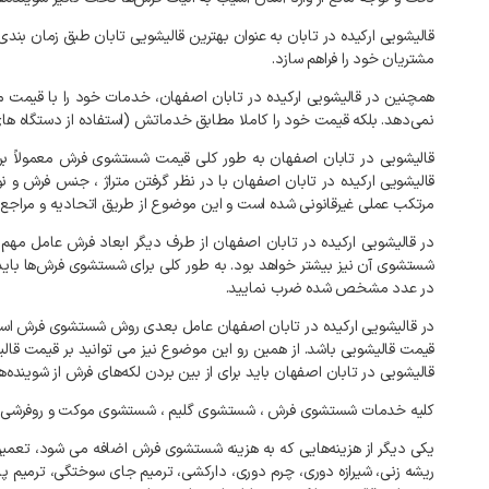
قالیشویی
ارکیده
در
تابان
به
عنوان
بهترین
قالیشویی
تابان
طبق
زمان
بندی
مشتریان
خود
را
فراهم
سازد
.
همچنین
در
قالیشویی
ارکیده
در
تابان
اصفهان،
خدمات
خود
را
با
قیمت
م
نمی‌دهد
.
بلکه
قیمت
خود
را
کاملا
مطابق
خدماتش
(
استفاده
از
دستگاه
ها
قالیشویی
در
تابان
اصفهان
به
طور
کلی
قیمت
شستشوی
فرش
معمولاً
بر
قالیشویی
ارکیده
در
تابان
اصفهان
با
در
نظر
گرفتن
متراژ
،
جنس
فرش
و
ن
مرتکب
عملی
غیرقانونی
شده
است
و
این
موضوع
از
طریق
اتحادیه
و
مراجع
در
قالیشویی
ارکیده
در
تابان
اصفهان
از
طرف
دیگر
ابعاد
فرش
عامل
مهم
شستشوی
آن
نیز
بیشتر
خواهد
بود
.
به
طور
کلی
برای
شستشوی
فرش‌ها
باید
در
عدد
مشخص
شده
ضرب
نمایید
.
در
قالیشویی
ارکیده
در
تابان
اصفهان
عامل
بعدی
روش
شستشوی
فرش
اس
قیمت
قالیشویی
باشد
.
از
همین
رو
این
موضوع
نیز
می
توانید
بر
قیمت
قال
قالیشویی
در
تابان
اصفهان
باید
برای
از
بین
بردن
لکه‌های
فرش
از
شوینده‌ه
کلیه
خدمات
شستشوی
فرش
،
شستشوی
گلیم
،
شستشوی
موکت
و
روفرشی
یکی
دیگر
از
هزینه‌هایی
که
به
هزینه
شستشوی
فرش
اضافه
می
شود،
تعمیر
ریشه
زنی،
شیرازه
دوری،
چرم
دوری،
دارکشی،
ترمیم
جای
سوختگی،
ترمیم
پا