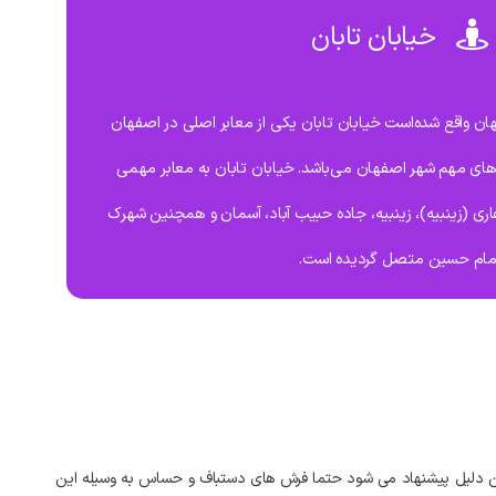
خیابان تابان
تابان در منطقه 14 اصفهان واقع شده‌است خیابان تابان یکی از معابر اصلی در اصفهان
ن‌های مهم شهر اصفهان می‌باشد. خیابان تابان به معابر مهمی
 غفاری (زینبیه)، زینبیه، جاده حبیب آباد، آسمان و همچنین شهرک
مام حسین متصل گردیده است.
دلیل
پیشنهاد
می‌
شود
حتما
فرش‌
های
دستباف
و
حساس
به
وسیله
این