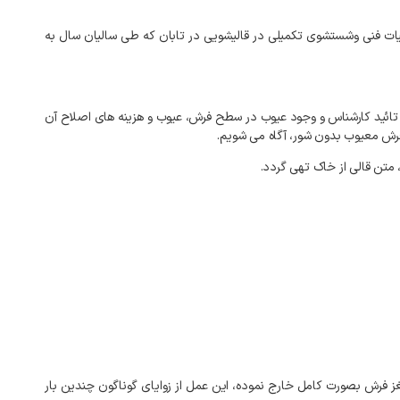
ات
فنی
وشستشوی
تکمیلی
در
قالیشویی
در
تابان
که
طی
سالیان
سال
به
تائید
کارشناس
و
وجود
عیوب
در
سطح
فرش،
عیوب
و
هزینه
های
اصلاح
آن
رش
معیوب
بدون
شور،
آگاه
می
شویم
.
متن
قالی
از
خاک
تهی
گردد
.
ز
فرش
بصورت
کامل
خارج
نموده،
این
عمل
از
زوایای
گوناگون
چندین
بار