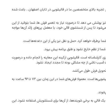
تجربه
بالای
متخصصین
ما
در
قالیشویی
در
تابان
اصفهان
،
باعث
شده
نیز
پوشش
می‌
دهد
تا
درصورت
نیاز
به
تعمیر
فرش‌
ها،
شما
بتوانید
از
این
ی‌شود
تا
پس
از
شستشوی
قالی
خود،
با
معضل
پرزهای
زائد
آن‌ها
مواجه
ما
برطرف
خواهد
کرد
.
حمل
و
نقل
نیز
یکی
از
این
دغدغه‌ها
است
.
شما
از
نظم
خارج
نشود
و
طبق
برنامه
پیش
برود
.
ری
کارشناسانه
است
.
قالیشویی
ارکیده
این
معاینه
را
انجام
داده
و
درصورت
آسیب
ناشی
از
چه
مشکلی
بوده
تا
مجدد
ایجاد
نشود
.
حویل
فرش
طول
می‌کشد
.
یشویی‌ها
است
.
معمولا
فرش‌های
شما
در
این
زمان
بین
۷۲
تا
۹۶
ساعت
به
‌شوند
.
یک
قالی
به
برخی
شوینده‌ها،
از
آن‌ها
برای
شستشویش
استفاده
نشود
.
این