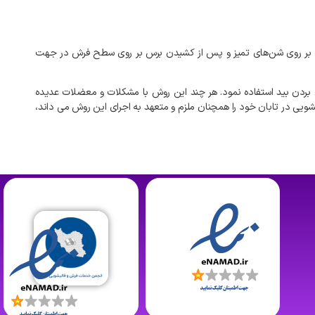
بر
روی
شن‌های
تمیز
و
پس
از
کشیدن
برس
بر
روی
سطح
فرش
در
جهت
بردن
بید
استفاده
نمود
.
هر
چند
این
روش
با
مشکلات
و
معضلات
عدیده
یشویی
در
تابان
خود
را
همچنان
ملزم
و
متعهد
به
اجرای
این
روش
می
داند،