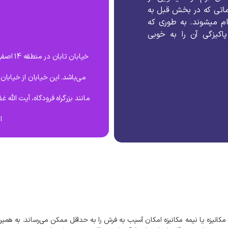
اتی
که
در
بخش
قبل
به
ام
میشوند
.
به
طوری
که
پاکیزگی
آن
را
به
خوبی
خیابان 
می‌باشد. این خیابان از خیابا
مانند بزرگراه فرودگاه، آیت الله
ا
مکانیزه
یا
نیمه
مکانیزه
امکان
آسیب
به
فرش
را
به
حداقل
ممکن
می‌رساند
.
به‌
همین