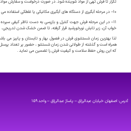
تکرار
تا
فرش
تهی
از
مواد
شوینده
شود
.
در
صورت
درخواست
و
سفارش
مواد
۱۰
–
در
مرحله
آبگیری
از
دستگاه
های
آبگیری
مکانیکی
یا
غلطکی
استفاده
می
۱۱
–
در
این
مرحله
فرش
جهت
کنترل
و
بازرسی
به
دست
ناظر
کیفی
سپرده
خواب
آن،
زیر
تابش
نورخورشید
قرار
گرفته،
تا
ضمن
خشک
شدن
تدریجی،
ن
لذا
بهترین
زمان
شستشوی
فرش
در
فصول
بهار
و
تابستان
و
پاییز
می
باش
همراه
است
و
گذشته
از
طولانی
شدن
زمان
شستشو
،
حضور
پر
تعداد
پرسنل
که
این
روش
حفظ
سلامت
و
کیفیت
فرش
را
تضمین
می
نماید
.
آدرس: اصفهان خیابان عبدالرزاق – پاساژ عبدالرزاق – واحد ۱۵۹