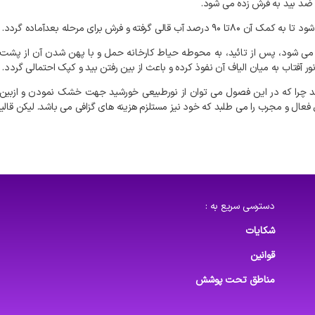
ضد
بید
به
فرش
زده
می
شود
.
شود
تا
به
کمک
آن
۸۰تا
۹۰
درصد
آب
قالی
گرفته
و
فرش
برای
مرحله
بعدآماده
گردد
.
می
شود،
پس
از
تائید،
به
محوطه
حیاط
کارخانه
حمل
و
با
پهن
شدن
آن
از
پشت
ور
آفتاب
به
میان
الیاف
آن
نفوذ
کرده
و
باعث
از
بین
رفتن
بید
و
کپک
احتمالی
گردد
.
د
چرا
که
در
این
فصول
می
توان
از
نورطبیعی
خورشید
جهت
خشک
نمودن
و
ازبین
فعال
و
مجرب
را
می
طلبد
که
خود
نیز
مستلزم
هزینه
های
گزافی
می
باشد
.
لیکن
قال
دسترسی سریع به :
شکایات
قوانین
مناطق تحت پوشش