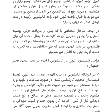
دوری، چرم دوری، دارکشی، ترمیم جای سوختگی، ترمیم پارگی و
رفوگری می باشد. معمولاً در زمان تحویل فرش مشکل آن
مشخص و هزینه رفع آن نیز تعیین می شود. از همین رو مشتری
می تواند با خیال راحت فرش خود را به قالیشویی ارکیده در بنت
الهدی صدر اصفهان بسپارد.
در اینجا، مراحل مختلفی را که پس از دریافت فرش بوسیله
مسئول پذیرش و تحویل آن به کارخانه تا ارسال مجدد آن برای
مشتریان، بدون پرداختن به جزئیات فنی وشستشوی تکمیلی در
قالیشویی در بنت الهدی صدر که طی سالیان سال به تجربه به
دست آورده ایم را به اطلاع می رسانیم.
مراحل شستشوی فرش در قالیشویی ارکیده در بنت الهدی صدر
اصفهان :
۱- در کارخانه
قالیشویی در بنت الهدی صدر
، ابتدا فرش توسط
کارشناسان مجرب، کارشناسی شده، در صورت سلامت و تأیید وارد
مرحله شستشو می شود .در صورت عدم تائید کارشناس و وجود
عیوب در سطح فرش، عیوب و هزینه های اصلاح آن به سمع
مشتری رسیده ، از تصمیم مشتری مبنی بر اصلاح و رفع آسیب
دیدگی قبل از شور ، ادامه کار بدون اصلاح آسیب دیدگی با
مسئولیت مشتری،و یا ارجاع فرش معیوب بدون شور، آگاه می
شویم.