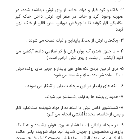
۲- خاک و گرد غبار و ذرات جامد از روی فرش برداشته شده، در
صورت وجود گرد و خاک در مغز آن، فرش داخل خاک گیر
مکانیکی قرار گرفته تا با چرخش دورانی، متن قالی از خاک تهی
گردد.
۳- رنگ‌های فرش از لحاظ پایداری و ثبات تست می شوند .
۴ – با جاری شدن آب روان فرش را کر اسلامی داده، آبکشی می
کنیم (آبکشی از پشت و روی فرش الزامی است)
۵- برای از بین بردن لکه های غیر پایدار و چربی های رونده،فرش
با یک ماده شوینده، ملایم شسته می شود.
۶ – لکه های پایدار در این مرحله نمایان و آشکار می شوند .
۷- همزمان ریشه ها به آرامی شستشو می شوند.
۸- شستشوی کامل فرش با استفاده از مواد شوینده استاندارد آغاز
و پس از خاتمه، مجدداً آبکشی انجام می گیرد.
۹- در مرحله پایانی آب با فشار به روی فرش پاشیده و به کمک
پاروهای مخصوص و جریان شدید آب، مواد شوینده باقی مانده
را از لا به لای پرزها، الیاف و مغز فرش بصورت کامل خارج نموده،