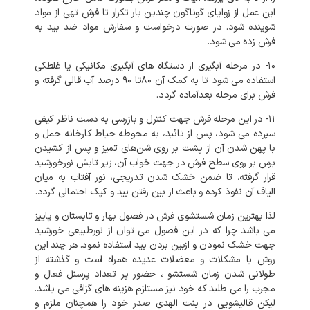
این عمل از زوایای گوناگون چندین بار تکرار تا فرش تهی از مواد
شوینده شود. در صورت درخواست و سفارش مواد ضد بید به
فرش زده می شود.
۱۰- در مرحله آبگیری از دستگاه های آبگیری مکانیکی یا غلطکی
استفاده می شود تا به کمک آن ۸۰تا ۹۰ درصد آب قالی گرفته و
فرش برای مرحله بعدآماده گردد.
۱۱- در این مرحله فرش جهت کنترل و بازرسی به دست ناظر کیفی
سپرده می شود، پس از تائید، به محوطه حیاط کارخانه حمل و
با پهن شدن آن از پشت بر روی شن‌های تمیز و پس از کشیدن
برس بر روی سطح فرش در جهت خواب آن، زیر تابش نورخورشید
قرار گرفته، تا ضمن خشک شدن تدریجی، نور آفتاب به میان
الیاف آن نفوذ کرده و باعث از بین رفتن بید و کپک احتمالی گردد.
لذا بهترین زمان شستشوی فرش در فصول بهار و تابستان و پاییز
می باشد چرا که در این فصول می توان از نورطبیعی خورشید
جهت خشک نمودن و ازبین بردن بید استفاده نمود. هر چند این
روش با مشکلات و معضلات عدیده همراه است و گذشته از
طولانی شدن زمان شستشو ، حضور پر تعداد پرسنل فعال و
مجرب را می طلبد که خود نیز مستلزم هزینه های گزافی می باشد.
لیکن قالیشویی در بنت الهدی صدر خود را همچنان ملزم و