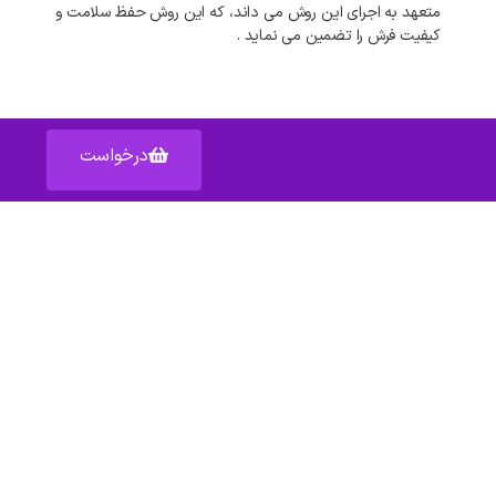
متعهد به اجرای این روش می داند، که این روش حفظ سلامت و
کیفیت فرش را تضمین می نماید .
درخواست
آدرس: اصفهان خیابان عبدالرزاق – پاساژ عبدالرزاق – واحد ۱۵۹
دسترسی سریع به :
شکایات
قوانین
مناطق تحت پوشش