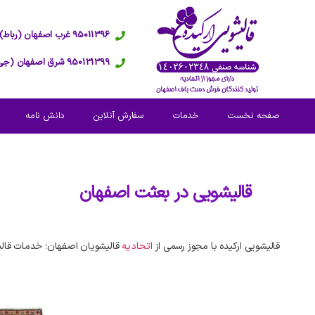
95011396 غرب اصفهان (رباط)
950131399 شرق اصفهان (جی)
صفحه نخست
خدمات
سفارش آنلاین
دانش نامه
قالیشویی در
بعثت اصفهان
قالیشویی ارکیده با مجوز رسمی از
اتحادیه
قالیشویان اصفهان؛ خدمات قال