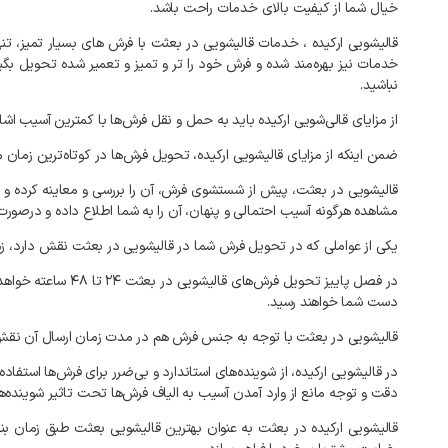
خیال
شما
از
کیفیت
بالای
خدمات
راحت
باشد
.
قالیشویی
ارکیده
،
خدمات
قالیشویی
در
بعثت
با
فرش
های
بسیار
تمیز،
تنه
خدمات
نیز
بهره‌مند
شده
و
فرش
خود
را
تر
و
تمیز
و
تعمیر
شده
تحویل
بگی
نباشید
.
از
مزایای
قالی‌شویی
ارکیده
باید
به
حمل
و
نقل
فرش‌ها
با
کمترین
آسیب
اشا
ضمن
اینکه
از
مزایای
قالیشویی
ارکیده،
تحویل
فرش‌ها
در
کوتاه‌ترین
زمان
م
قالیشویی
در
بعثت،
پیش
از
شستشوی
فرش،
آن
را
بررسی
و
معاینه
کرده
و
مشاهده
هرگونه
آسیب
احتمالی
و
پنهان،
آن
را
به
شما
اطلاع
داده
و
درصورت
یکی
از
عواملی
که
در
تحویل
فرش
شما
در
قالیشویی
در
بعثت
نقش
دارد،
ز
در
فصل
پاییز
تحویل
فرش‌های
قالیشویی
در
بعثت
۲۴
تا
۴۸
ساعته
خواهد
دست
شما
خواهند
رسید
.
قالیشویی
در
بعثت
با
توجه
به
جنس
فرش
هم
در
مدت
زمان
ارسال
آن
نقش
در
قالیشویی
ارکیده،
از
شوینده‌های
استاندارد
و
بی‌ضرر
برای
فرش‌ها
استفاده
دقت
و
توجه
مانع
از
وارد
آمدن
آسیب
به
الیاف
فرش‌ها
تحت
تاثیر
شوینده‌ه
قالیشویی
ارکیده
در
بعثت
به
عنوان
بهترین
قالیشویی
بعثت
طبق
زمان
بن