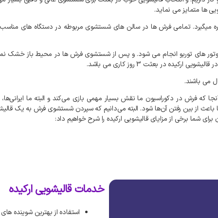
یی
ها
متمایز
می
نماید
.
ه
میگیرد
.
تمامی
فرش
ها
در
سالن
های
شستشوی
مربوطه
در
دستگاه
های
مناسب
تور
های
توربو
انجام
می
شود
.
و
پس
از
شستشوی
فرش
ها
در
محیط
باز
خشک
نم
در
قالیشویی
ارکیده
در
بعثت
3
روز
کاری
می
باشد
.
ل
می
باشند
.
نجا
که
فرش
در
دکوراسیون
ما
نقش
بسیار
مهمی
بازی
می‌کند
و
البته
ما
ایرانی‌ها،
باعث
از
بین
رفتن
آن‌ها
شود
.
البته
می‌دانیم
که
سپردن
شستشوی
فرش
به
یک
قالیش
ن
برای
شما
برخی
از
مزایای
قالیشویی
ارکیده
را
شرح
خواهیم
داد
:
خدمات قالیشویی ارکیده
استفاده از بهترین شوینده های