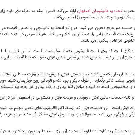
صوب
اتحادیه
قالیشویان
اصفهان
ارائه
می‌کند
.
ضمن
اینکه
به
تعرفه‌های
خود
پاین
ی
مکانیزه
و
شوینده‌
های
مخصوص
)
اعلام
می‌کند
.
حسب
متر
مربع
تعیین
می
شود
.
در
واقع
اتحادیه
قالیشویی
با
تعیین
قیمت
هر
م
وع
خدمات
قیمت
نهایی
را
به
مشتریان
اعلام
می
کنند
.
هر
قالیشویی
در
بعثت
اصفه
قانونی
نیز
قابل
پیگیری
می
باشد
.
دیگری
است
که
روی
قیمت
قالیشویی
بعثت
مؤثر
است
.
قیمت
شستن
فرش
بر
اسا
متراژ
آن
را
بر
قیمت
تعیین
شده
بر
اساس
جنس
فرش
ضرب
کنید
تا
قیمت
نهایی
ح
ت
.
همان
طور
که
می
دانید
برای
شستن
فرش
از
روش‌ها
و
تجهیزات
مختلفی
استفاده
یشویی
بعثت
تأثیر
بگذارد
.
از
طرف
دیگر
وجود
لکه
و
آلودگی
روی
فرش‌های
کثیف
موج
های
مخصوصی
استفاده
کنید
و
مراحل
لکه
برداری
و
رنگ
برداری
نیز
به
هزینه
شستشو
و
کلیه
خدمات
جانبی
فرش
،
رفوگری
و
مرمت
فرش
و
مبلشویی
در
اصفهان
نیز
در
این
ات
فرش
است
.
این
خدمات
فرش
که
توسط
اکثر
قالیشویی‌های
معتبر
انجام
می
شود،
رگی
و
رفوگری
می
باشد
.
معمولاً
در
زمان
تحویل
فرش
مشکل
آن
مشخص
و
هزینه
رف
و
تحویل
آن
به
کارخانه
تا
ارسال
مجدد
آن
برای
مشتریان،
بدون
پرداختن
به
جزئی