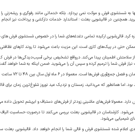
ا
به
شستشوی
فرش
و
موکت
نمی‌
پردازد
.
بلکه
خدماتی
مانند
رفوگری
و
ریشه‌زنی
را
رید
.
همچنین
در
قالیشویی
بعثت
؛
استاندارد
خدمات
دارکشی
و
پرداخت
نیز
انجام
م
ره
کرد
.
قالی‌شویی
ارکیده
تمامی
دغدغه‌های
شما
را
در
خصوص
شستشوی
فرش‌
های
ش
مکن
حتی
در
پیک‌های
کاری
است
.
این
مزیت
باعث
می‌شود
تا
روند
کارهای
نظافتی
از
سلامتش
اطمینان
پیدا
می‌کند
.
درواقع
تشخیص
برخی
آسیب‌دیدگی‌ها
در
فرش
کا
نیاز
فرش
شما
را
ترمیم
کرده
و
سپس
آن
را
می‌شوید
.
ضمن
اینکه
به
شما
خواهد
گفت
مان
و
فصل
جمع‌آوری
فرش‌ها
است
.
معمولا
در
۶
ماه
اول
سال
بین
۴۸
تا
۷۲
ساعت
ت
بود
.
اما
همانطور
که
می‌دانید،
زمستان
و
نزدیک
عید
نوروز
شلوغ‌ترین
زمان
برای
قال
دارد
.
معمولا
فرش‌های
ماشینی
زودتر
از
فرش‌های
دستباف
و
ابریشم
تحویل
داده
می
می‌شود
.
کارشناسان
در
قالیشویی
بعثت
بررسی
می‌کنند
تا
درصورت
حساسیت
الیاف
ای
شیمیایی
می‌شود
.
دی
اعلام
شده
شستشوی
فرش
و
قالی
شما
را
انجام
خواهد
داد
.
قالیشویی
بعثت
سع