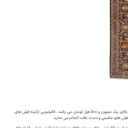
بالای
یک میلیون و 500 هزار تومان
می
باشد
.
قالیشویی
ارکیده
فرش
های
رش
های
ماشینی
و
دست
بافت
انجام
می
نماید
.
م
است
.
قالیشویی
های
بسیاری
فعالیت
دارند
اما
داشتن
تمامی
المان
های