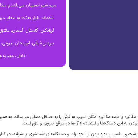
مهم شهر اصفهان می‌باشد و مکان‌
شده‌اند. بلوار بعثت به معابر م
فرزانگان، گلستان، آسمان، عاشق 
بیرونی شرقی، ابوریحان بیرونی، 
تابان، مهدیه 
مکانیزه
یا
نیمه
مکانیزه
امکان
آسیب
به
فرش
را
به
حداقل
ممکن
می‌رساند
.
به‌
همین
بودن
به
این
دستگاه‌ها
و
استفاده
از
آن‌ها
در
مواقع
ضروری
و
لازم
است
.
یفیت
و
مناسب
و
بهره
بردن
از
تجهـیزات
و
دسـتگاه‌های
شستشوی
پیـشرفته،
در
کنار