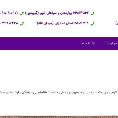
36814532 بهارستان و سپاهان شهر (فروردین)
171 900 900 09 پاسخگویی 24 ساعته
95011398 شمال اصفهان (میدان لاله)
34406668 مرکز اصفهان (عبدالرزاق)
درباره ما
ارتباط با ما
یشویی در بعثت اصفهان با سرویس دهی خدمات قالیشویی و رفوگری فرش های ماشی