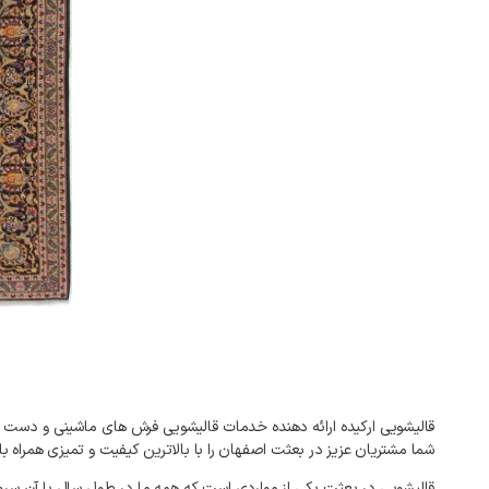
قالیشویی
ارکیده
ارائه
دهنده
خدمات
قالیشویی
فرش
های
ماشینی
و
دست
شما
مشتریان
عزیز
در
بعثت
اصفهان
را
با
بالاترین
کیفیت
و
تمیزی
همراه
با
قالیشویی
در
بعثت
یکی
از
مواردی
است
که
همه
ما
در
طول
سال
با
آن
سرو