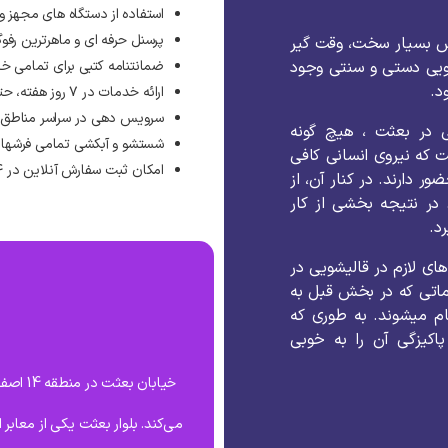
استفاده از دستگاه های مجهز 
پرسنل حرفه ای و ماهرترین رفوگ
ش
بسیار
سخت،
وقت
گیر
ویی
دستی
و
سنتی
وجود
ضمانتنامه کتبی برای تمامی خ
ود
.
ارائه خدمات در ۷ روز هفته، حتی روزهای تعطیل رسمی
سرویس دهی در سراسر مناطق ته
در
بعثت
،
هیچ
گونه
شستشو و آبکشی تمامی فرشها 
ت
که
نیروی
انسانی
کافی
امکان ثبت سفارش آنلاین در ۲۴ ساعت شبانه روز
ضور
دارند
.
در
کنار
آن،
از
در
نتیجه
بخشی
از
کار
د
.
های
لازم
در
قالیشویی
در
اتی
که
در
بخش
قبل
به
ام
میشوند
.
به
طوری
که
پاکیزگی
آن
را
به
خوبی
خیابان
می‌کند. بلوار بعثت یکی از معابر