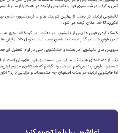
کمی
و
کیفی
در
شستشوی
فرش،
قالیشویی
ارکیده
در
بعثت
را
از
سایر
قالیشو
قالیشویی
ارکیده
در
بعثت
از
بهترین
شوینده
ها
و
با
فرمولاسیون
خاص
بهر
آبگیری،
تا
حد
امکان
گرفته
می
شود
.
خشک
کردن
فرش
ها
پس
از
قالیشویی
در
بعثت
،
در
گرمخانه
مجهز
به
مو
شدن
فرش
ها
تاثیر
گذار
نیست
به
همین
سبب
علت
تحویل
دادن
فرش
ها
سرویس
های
قالیشویی
در
بعثت
و
خشکشویی
حتی
در
ایام
تعطیل
نیز
فعا
یکی
از
دغدغه‌های
همیشگی
ما
ایرانیان
شستشوی
فرش‌های‌مان
است
.
از
آ
شستشوی
فرش
پیدا
می‌کنیم
.
اما
همواره
نگرانیم
که
شستشوی
مداوم
فرش‌ها
اما
قالیشویی
ارکیده
در
بعثت
اصفهان
چه
مشخصات
و
مزایایی
دارد؟
اکنو
اعلاشویی را با ما تجربه کنید