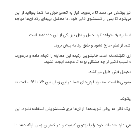
نیز
پوشش
می‌
دهد
تا
درصورت
نیاز
به
تعمیر
فرش‌
ها،
شما
بتوانید
از
این
ی‌شود
تا
پس
از
شستشوی
قالی
خود،
با
معضل
پرزهای
زائد
آن‌ها
مواجه
ما
برطرف
خواهد
کرد
.
حمل
و
نقل
نیز
یکی
از
این
دغدغه‌ها
است
.
شما
از
نظم
خارج
نشود
و
طبق
برنامه
پیش
برود
.
ری
کارشناسانه
است
.
قالیشویی
ارکیده
این
معاینه
را
انجام
داده
و
درصورت
آسیب
ناشی
از
چه
مشکلی
بوده
تا
مجدد
ایجاد
نشود
.
حویل
فرش
طول
می‌کشد
.
یشویی‌ها
است
.
معمولا
فرش‌های
شما
در
این
زمان
بین
۷۲
تا
۹۶
ساعت
به
‌شوند
.
یک
قالی
به
برخی
شوینده‌ها،
از
آن‌ها
برای
شستشویش
استفاده
نشود
.
این
ی
دارد
خدمات
خود
را
با
بهترین
کیفیت
و
در
کمترین
زمان
ارائه
دهد
تا