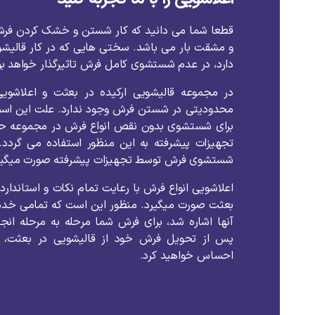
قطعا
شما
می
دانید
که
کار
شستن
و
خشک
کردن
فر
و
مشقت
بار
می
باشد
.
سختی
هایی
که
در
کار
قالیش
دارد،
در
عدم
شستشوی
کامل
فرش
تاثیرگذار
خواهد
ب
در
مجموعه
قالیشویی
ارکیده
در
بعثت
و
اعلاشویی
محدودیتی
در
شستن
فرش
وجود
ندارد
.
علت
این
اس
برای
شستشوی
بدون
نقص
انواع
فرش
در
مجموعه
ح
تجهیزات
پیشرفته
به
این
منظور
استفاده
می
گردد
.
شستشوی
فرش
توسط
تجهیزات
پیشرفته
صورت
میگیر
اعلاشویی
انواع
فرش
با
رعایت
تمام
نکات
و
استاندارد
بعثت
صورت
میگیرد
.
منظور
این
است
که
تمامی
خدم
آنها
اشاره
شد،
برای
فرش
شما
مرحله
به
مرحله
انج
پس
از
تحویل
فرش
خود
از
قالیشویی
در
بعثت،
احساس
خواهید
کرد
.