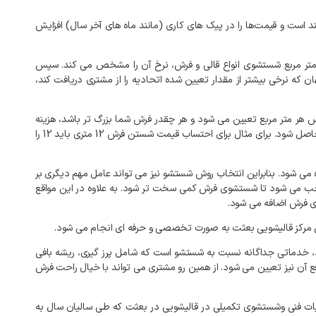
د
است
و
قیمت‌ها
را
در
پیک‌
های
کاری
(
مانند
ماه‌
های
آخر
سال
)
افزایش
تر
مربع
شستشوی
انواع
قالی
و
فرش،
نرخ
آن
را
مشخص
می
کند
.
سپس
ان
که
نرخی
بیشتر
از
مقدار
تعیین
شده
اتحادیه
را
از
مشتری
دریافت
کند،
س
هر
متر
مربع
تعیین
می
شود
و
هر
چقدر
فرش
شما
بزرگ
تر
باشد،
هزینه
اصل
شود
.
برای
مثال
برای
احتساب
قیمت
شستن
فرش
12
متری
باید
12
را
می
شود
.
بنابراین
انتخاب
روش
شستشو
نیز
می
تواند
عامل
مهم
دیگری
بر
ب
می
شود
تا
شستشوی
فرش
کمی
سخت
تر
شود
.
به
علاوه
در
این
مواقع
ی
فرش
اضافه
می
شود
.
مرکز
قالیشویی
بعثت
به
صورت
تخصصی
و
حرفه
ای
انجام
می
شود
.
خدماتی
جداگانه
نسبت
به
شستشو
است
که
شامل
پرز
گیری،
ریشه
بافی
ع
آن
نیز
تعیین
می
شود
.
از
همین
رو
مشتری
می
تواند
با
خیال
راحت
فرش
ات
فنی
وشستشوی
تکمیلی
در
قالیشویی
در
بعثت
که
طی
سالیان
سال
به