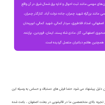
های مهمی مانند ثبت احوال و اداره برق شمال شرق در آن واقع
همی مانند بزرگراه شهید چمران، جاده دولت آباد، کنارگذر چمران،
اصفهانی، استاد فلاطوری، سردار کمالی، شهید کمالی، ابوریحان
محوری اصفهانی، گاز، مادی شاه پسند، ایمان، فروردین، برازنده،
و همچنین هاشم دباغیان متصل گردیده است.
دلیل
پیشنهاد
می‌
شود
حتما
فرش‌
های
دستباف
و
حساس
به
وسیله
این
تجربه
بالای
متخصصین
ما
در
قالیشویی
در
بعثت
اصفهان
،
باعث
شده