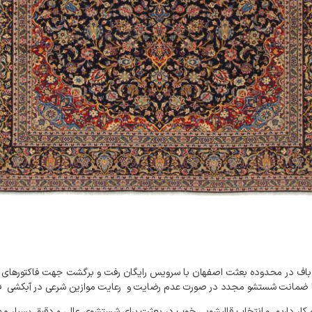
باف
در
محدوده
بعثت
اصفهان
با
سرویس
رایگان
رفت
و
برگشت
جهت
فاکتورهای
ضمانت
شستشو
مجدد
در
صورت
عدم
رضایت
و
رعایت
موازین
شرعی
در
آبکشی
ف
کار
داریم
.
و
انتخاب
قالیشویی
خوب
در
بعثت
برای
شستشوی
عالی
و
دقیق
بسیار
مه