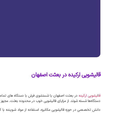
قالیشویی ارکیده در بعثت اصفهان
قالیشویی
ارکیده
در
بعثت
اصفهان
با
شستشوی
فرش
با
دستگاه‌
های
تمام
دستگاه‌ها
شسته
شوند
.
از
مزایای
قالیشویی
خوب
در
محدوده
بعثت،
مجهز
دانش
تخصـصی
در
حوزه
قالیشویی
مکانیزه،
اسـتفاده
از
مواد
شـوینده
با
ک