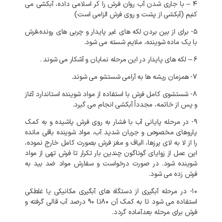
۴ – با جاری شدن آب روان فرش را کر اسلامی داده، آبکشی می
کنیم (آبکشی از پشت و روی فرش الزامی است)
۵- برای از بین بردن لکه های غیر پایدار و چربی های رونده،فرش
با یک ماده شوینده، ملایم شسته می شود.
۶ – لکه های پایدار در این مرحله نمایان و آشکار می شوند .
۷- همزمان ریشه ها به آرامی شستشو می شوند.
۸- شستشوی کامل فرش با استفاده از مواد شوینده استاندارد آغاز
و پس از خاتمه، مجدداً آبکشی انجام می گیرد.
۹- در مرحله پایانی آب با فشار به روی فرش پاشیده و به کمک
پاروهای مخصوص و جریان شدید آب، مواد شوینده باقی مانده
را از لا به لای پرزها، الیاف و مغز فرش بصورت کامل خارج نموده،
این عمل از زوایای گوناگون چندین بار تکرار تا فرش تهی از مواد
شوینده شود. در صورت درخواست و سفارش مواد ضد بید به
فرش زده می شود.
۱۰- در مرحله آبگیری از دستگاه های آبگیری مکانیکی یا غلطکی
استفاده می شود تا به کمک آن ۸۰تا ۹۰ درصد آب قالی گرفته و
فرش برای مرحله بعدآماده گردد.