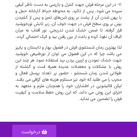
۱۱- در این مرحله فرش جهت کنترل و بازرسی به دست ناظر کیفی
سپرده می شود، پس از تائید، به محوطه حیاط کارخانه حمل و
با پهن شدن آن از پشت بر روی شن‌های تمیز و پس از کشیدن
برس بر روی سطح فرش در جهت خواب آن، زیر تابش نورخورشید
قرار گرفته، تا ضمن خشک شدن تدریجی، نور آفتاب به میان
الیاف آن نفوذ کرده و باعث از بین رفتن بید و کپک احتمالی گردد.
لذا بهترین زمان شستشوی فرش در فصول بهار و تابستان و پاییز
می باشد چرا که در این فصول می توان از نورطبیعی خورشید
جهت خشک نمودن و ازبین بردن بید استفاده نمود. هر چند این
روش با مشکلات و معضلات عدیده همراه است و گذشته از
طولانی شدن زمان شستشو ، حضور پر تعداد پرسنل فعال و
مجرب را می طلبد که خود نیز مستلزم هزینه های گزافی می باشد.
لیکن قالیشویی در اطشاران خود را همچنان ملزم و متعهد به
اجرای این روش می داند، که این روش حفظ سلامت و کیفیت
فرش را تضمین می نماید .
درخواست