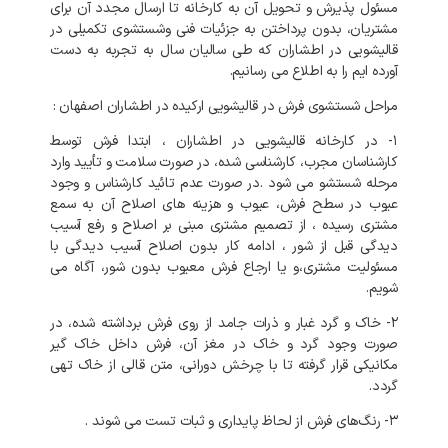
مسئول پذیرش و تحویل آن به کارخانه تا ارسال مجدد آن برای
مشتریان، بدون پرداختن به جزئیات فنی وشستشوی تکمیلی در
قالیشویی در اطشاران که طی سالیان سال به تجربه به دست
آورده ایم را به اطلاع می رسانیم.
مراحل شستشوی فرش در قالیشویی ارکیده در اطشاران اصفهان :
۱- در کارخانه
قالیشویی در اطشاران
، ابتدا فرش توسط
کارشناسان مجرب، کارشناسی شده، در صورت سلامت و تأیید وارد
مرحله شستشو می شود .در صورت عدم تائید کارشناس و وجود
عیوب در سطح فرش، عیوب و هزینه های اصلاح آن به سمع
مشتری رسیده ، از تصمیم مشتری مبنی بر اصلاح و رفع آسیب
دیدگی قبل از شور ، ادامه کار بدون اصلاح آسیب دیدگی با
مسئولیت مشتری،و یا ارجاع فرش معیوب بدون شور، آگاه می
شویم.
۲- خاک و گرد غبار و ذرات جامد از روی فرش برداشته شده، در
صورت وجود گرد و خاک در مغز آن، فرش داخل خاک گیر
مکانیکی قرار گرفته تا با چرخش دورانی، متن قالی از خاک تهی
گردد.
۳- رنگ‌های فرش از لحاظ پایداری و ثبات تست می شوند .