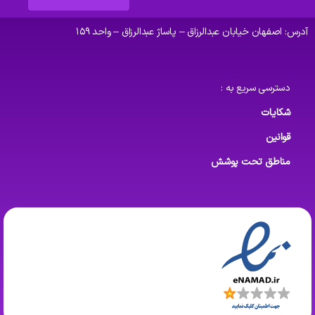
آدرس: اصفهان خیابان عبدالرزاق – پاساژ عبدالرزاق – واحد ۱۵۹
دسترسی سریع به :
شکایات
قوانین
مناطق تحت پوشش