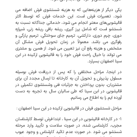
یکی دیگر از هزینه‌هایی که به هزینه شستشوی فرش اضافه می
شود، تعمیرات فرش است. این خدمات فرش که توسط اکثر
قالیشویی‌های معتبر انجام می شود، خدماتی جداگانه نسبت به
شستشو است که شامل پرز گیری، ریشه بافی ریشه زنی، شیرازه
دوری، چرم دوری، دارکشی، ترمیم جای سوختگی، ترمیم پارگی و
رفوگری می باشد. معمولاً در زمان تحویل فرش مشکل آن
مشخص و هزینه رفع آن نیز تعیین می شود. از همین رو مشتری
می تواند با خیال راحت فرش خود را به قالیشویی ارکیده در ابن
سینا اصفهان بسپارد.
در اینجا، مراحل مختلفی را که پس از دریافت فرش بوسیله
مسئول پذیرش و تحویل آن به کارخانه تا ارسال مجدد آن برای
مشتریان، بدون پرداختن به جزئیات فنی وشستشوی تکمیلی در
قالیشویی در ابن سینا که طی سالیان سال به تجربه به دست
آورده ایم را به اطلاع می رسانیم.
مراحل شستشوی فرش در قالیشویی ارکیده در ابن سینا اصفهان :
۱- در کارخانه
قالیشویی در ابن سینا
، ابتدا فرش توسط کارشناسان
مجرب، کارشناسی شده، در صورت سلامت و تأیید وارد مرحله
شستشو می شود .در صورت عدم تائید کارشناس و وجود عیوب