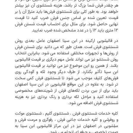
هر چقدر فرش شما بزرگ تر باشد، هزینه شستشوی آن نیز بیشتر
خواهد بود. به طور کلی برای شستشوی فرش‌ها باید متراژ آن را بر
قیمت تعیین شده بر اساس جنس فرش ضرب کنید تا قیمت
نهایی حاصل شود. برای مثال برای احتساب قیمت شستن فرش
12 متری باید 12 را در عدد مشخص شده ضرب نمایید.
در قالیشویی ارکیده در ابن سینا اصفهان عامل بعدی روش
شستشوی فرش است. همان طور که می دانید برای شستن فرش
از روش‌ها و تجهیزات مختلفی استفاده می شود. بنابراین انتخاب
روش شستشو نیز می تواند عامل مهم دیگری بر قیمت قالیشویی
باشد. از همین رو این موضوع نیز می توانید بر قیمت قالیشویی
ابن سینا تأثیر بگذارد. از طرف دیگر وجود لکه و آلودگی روی
فرش‌های کثیف موجب می شود تا شستشوی فرش کمی سخت
تر شود. به علاوه در این مواقع قالیشویی در ابن سینا اصفهان
باید برای از بین بردن لکه‌های فرش از شوینده‌های مخصوصی
استفاده کنید و مراحل لکه برداری و رنگ برداری نیز به هزینه
شستشوی فرش اضافه می شود.
کلیه خدمات شستشوی فرش ، شستشوی گلیم ، شستشوی موکت
و روفرشی و کلیه خدمات جانبی فرش ، رفوگری و مرمت فرش و
مبلشویی در اصفهان نیز در این مرکز قالیشویی ابن سینا به
صورت تخصصی و حرفه ای انجام می شود.