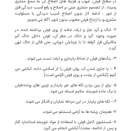
در سطح فرش، عیوب و هزینه های اصلاح آن به سمع مشتری
رسیده ، از تصمیم مشتری مبنی بر اصلاح و رفع آسیب دیدگی قبل
از شور ، ادامه کار بدون اصلاح آسیب دیدگی با مسئولیت
مشتری،و یا ارجاع فرش معیوب بدون شور، آگاه می شویم.
۲- خاک و گرد غبار و ذرات جامد از روی فرش برداشته شده، در
صورت وجود گرد و خاک در مغز آن، فرش داخل خاک گیر
مکانیکی قرار گرفته تا با چرخش دورانی، متن قالی از خاک تهی
گردد.
۳- رنگ‌های فرش از لحاظ پایداری و ثبات تست می شوند .
۴ – با جاری شدن آب روان فرش را کر اسلامی داده، آبکشی می
کنیم (آبکشی از پشت و روی فرش الزامی است)
۵- برای از بین بردن لکه های غیر پایدار و چربی های رونده،فرش
با یک ماده شوینده، ملایم شسته می شود.
۶ – لکه های پایدار در این مرحله نمایان و آشکار می شوند .
۷- همزمان ریشه ها به آرامی شستشو می شوند.
۸- شستشوی کامل فرش با استفاده از مواد شوینده استاندارد آغاز
و پس از خاتمه، مجدداً آبکشی انجام می گیرد.