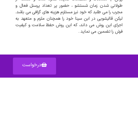
طولانی شدن زمان شستشو ، حضور پر تعداد پرسنل فعال و
مجرب را می طلبد که خود نیز مستلزم هزینه های گزافی می باشد.
لیکن قالیشویی در ابن سینا خود را همچنان ملزم و متعهد به
اجرای این روش می داند، که این روش حفظ سلامت و کیفیت
فرش را تضمین می نماید .
درخواست
آدرس: اصفهان خیابان عبدالرزاق – پاساژ عبدالرزاق – واحد ۱۵۹
دسترسی سریع به :
شکایات
قوانین