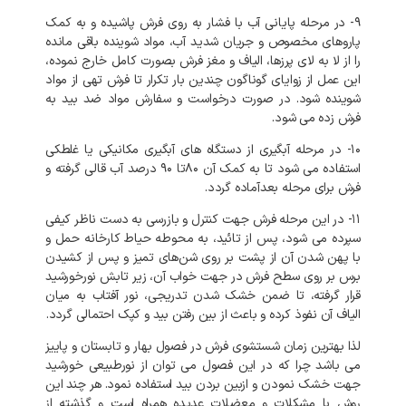
۹- در مرحله پایانی آب با فشار به روی فرش پاشیده و به کمک
پاروهای مخصوص و جریان شدید آب، مواد شوینده باقی مانده
را از لا به لای پرزها، الیاف و مغز فرش بصورت کامل خارج نموده،
این عمل از زوایای گوناگون چندین بار تکرار تا فرش تهی از مواد
شوینده شود. در صورت درخواست و سفارش مواد ضد بید به
فرش زده می شود.
۱۰- در مرحله آبگیری از دستگاه های آبگیری مکانیکی یا غلطکی
استفاده می شود تا به کمک آن ۸۰تا ۹۰ درصد آب قالی گرفته و
فرش برای مرحله بعدآماده گردد.
۱۱- در این مرحله فرش جهت کنترل و بازرسی به دست ناظر کیفی
سپرده می شود، پس از تائید، به محوطه حیاط کارخانه حمل و
با پهن شدن آن از پشت بر روی شن‌های تمیز و پس از کشیدن
برس بر روی سطح فرش در جهت خواب آن، زیر تابش نورخورشید
قرار گرفته، تا ضمن خشک شدن تدریجی، نور آفتاب به میان
الیاف آن نفوذ کرده و باعث از بین رفتن بید و کپک احتمالی گردد.
لذا بهترین زمان شستشوی فرش در فصول بهار و تابستان و پاییز
می باشد چرا که در این فصول می توان از نورطبیعی خورشید
جهت خشک نمودن و ازبین بردن بید استفاده نمود. هر چند این
روش با مشکلات و معضلات عدیده همراه است و گذشته از