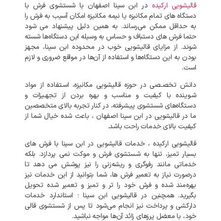
قالیشویی ارکیده
در ابن سینا اصفهان با شستشوی فرش با
دستگاه‌ های تمام مکانیزه یا نیمه مکانیزه امکان آسیب به فرش را
به حداقل ممکن می‌رساند. به‌ همین دلیل پیشنهاد می‌ شود
حتما فرش‌ های دستباف و حساس به وسیله این دستگاه‌ها شسته
شوند. از مزایای قالیشویی خوب در محدوده ابن سینا، مجهز
بودن به این دستگاه‌ها و استفاده از آن‌ها در مواقع ضروری و لازم
است.
دانش تخصـصی در حوزه قالیشویی مکانیزه، اسـتفاده از مواد
شـوینده با کیفیت و مناسب و بهره بردن از تجهـیزات و
دسـتگاه‌های شستشوی پیـشرفته، در کنار تجربه بالای متخصصین
ما در قالیشویی در ابن سینا اصفهان ، باعث شده خیال شما از
کیفیت بالای خدمات راحت باشد.
قالیشویی ارکیده ، خدمات قالیشویی در ابن سینا با فرش های
بسیار تمیز، تنها به شستشوی فرش و موکت نمی‌ پردازد. بلکه
خدماتی مانند رفوگری و ریشه‌زنی را نیز پوشش می‌ دهد تا
درصورت نیاز به تعمیر فرش‌ ها، شما بتوانید از این خدمات نیز
بهره‌مند شده و فرش خود را تر و تمیز و تعمیر شده تحویل
بگیرید. همچنین در قالیشویی ابن سینا ؛ استاندارد خدمات
دارکشی و پرداخت نیز انجام می‌شود تا پس از شستشوی قالی
خود، با معضل پرزهای زائد آن‌ها مواجه نباشید.