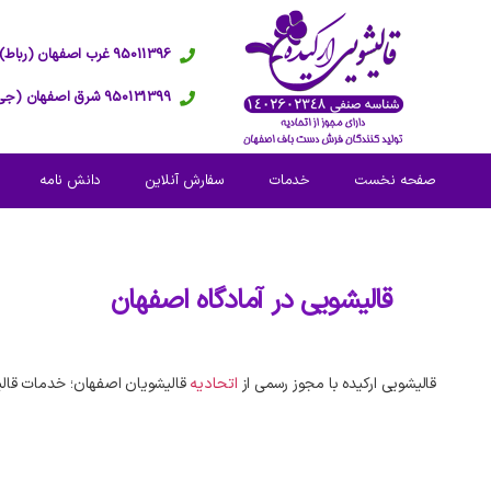
95011396 غرب اصفهان (رباط)
950131399 شرق اصفهان (جی)
صفحه نخست
خدمات
سفارش آنلاین
دانش نامه
قالیشویی در
آمادگاه اصفهان
قالیشویی ارکیده با مجوز رسمی از
اتحادیه
قالیشویان اصفهان؛ خدمات قالی