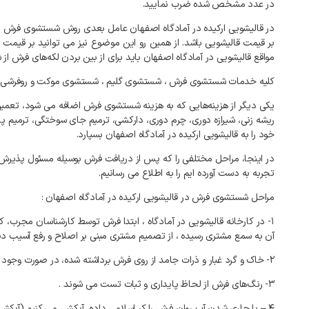
در عدد مشخص شده ضرب نمایید.
در قالیشویی ارکیده در آمادگاه اصفهان عامل بعدی روش شستشوی فرش اس
بر قیمت قالیشویی باشد. از همین رو این موضوع نیز می توانید بر قیمت
مواقع قالیشویی در آمادگاه اصفهان باید برای از بین بردن لکه‌های فرش 
کلیه خدمات شستشوی فرش ، شستشوی گلیم ، شستشوی موکت و روفرشی و کل
یکی دیگر از هزینه‌هایی که به هزینه شستشوی فرش اضافه می شود، تعمی
ریشه زنی، شیرازه دوری، چرم دوری، دارکشی، ترمیم جای سوختگی، ترمیم 
خود را به قالیشویی ارکیده در آمادگاه اصفهان بسپارد.
در اینجا، مراحل مختلفی را که پس از دریافت فرش بوسیله مسئول پذیرش 
تجربه به دست آورده ایم را به اطلاع می رسانیم.
مراحل شستشوی فرش در قالیشویی ارکیده در آمادگاه اصفهان :
۱- در کارخانه
قالیشویی در آمادگاه
، ابتدا فرش توسط کارشناسان مجرب، 
آن به سمع مشتری رسیده ، از تصمیم مشتری مبنی بر اصلاح و رفع آسیب دی
۲- خاک و گرد غبار و ذرات جامد از روی فرش برداشته شده، در صورت وجود گرد و خاک در مغز آن، فرش داخل خاک گیر مکانیکی قرار گرفته تا با چرخش دورانی، متن قالی از خاک تهی گردد.
۳- رنگ‌های فرش از لحاظ پایداری و ثبات تست می شوند .
۴ – با جاری شدن آب روان فرش را کر اسلامی داده، آبکشی می کنیم (آبکشی از پشت و روی فرش الزامی است)