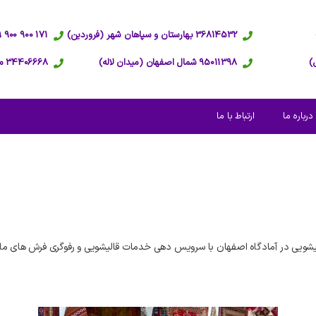
36814532 بهارستان و سپاهان شهر (فروردین)
171 900 900 09 پاسخگویی 24 ساعته
95011398 شمال اصفهان (میدان لاله)
34406668 مرکز اصفهان (عبدالرزاق)
درباره ما
ارتباط با ما
شویی در آمادگاه اصفهان با سرویس دهی خدمات قالیشویی و رفوگری فرش های ما