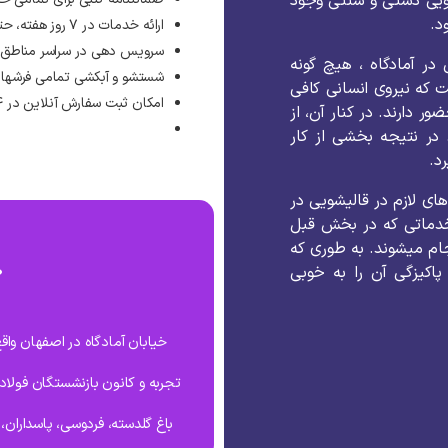
ویی دستی و سنتی وجود
د.
ارائه خدمات در ۷ روز هفته، حتی روزهای تعطیل رسمی
سرویس دهی در سراسر مناطق ا
 در آمادگاه ، هیچ گونه
شستشو و آبکشی تمامی فرشها 
که نیروی انسانی کافی
امکان ثبت سفارش آنلاین در ۲۴ ساعت شبانه روز
دارند. در کنار آن، از
 در نتیجه بخشی از کار
د.
های لازم در قالیشویی در
خدماتی که در بخش قبل
جام میشوند. به طوری که
اکیزگی آن را به خوبی
خیابان آمادگاه در اصفهان واق
تجربه و کانون بازنشستگان فولاد م
باغ گلدسته، فردوسی، پاسداران