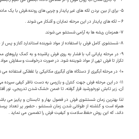
۵- برای از بین بردن لکه های غیر پایدار و چربی های رونده،فرش با یک ماده شوینده، ملایم شسته می شود.
۶ – لکه های پایدار در این مرحله نمایان و آشکار می شوند .
۷- همزمان ریشه ها به آرامی شستشو می شوند.
۸- شستشوی کامل فرش با استفاده از مواد شوینده استاندارد آغاز و پس از خاتمه، مجدداً آبکشی انجام می گیرد.
۹- در مرحله پایانی آب با فشار به روی فرش پاشیده و به کمک پاروهای م
تکرار تا فرش تهی از مواد شوینده شود. در صورت درخواست و سفارش مواد
۱۰- در مرحله آبگیری از دستگاه های آبگیری مکانیکی یا غلطکی استفاده می شود تا به کمک آن ۸۰تا ۹۰ درصد آب قالی گرفته و فرش برای مرحله بعدآماده گردد.
۱۱- در این مرحله فرش جهت کنترل و بازرسی به دست ناظر کیفی سپرده
آن، زیر تابش نورخورشید قرار گرفته، تا ضمن خشک شدن تدریجی، نور آفتاب 
لذا بهترین زمان شستشوی فرش در فصول بهار و تابستان و پاییز می با
همراه است و گذشته از طولانی شدن زمان شستشو ، حضور پر تعداد پرسنل 
داند، که این روش حفظ سلامت و کیفیت فرش را تضمین می نماید .