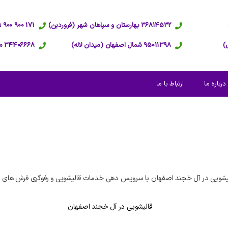
36814532 بهارستان و سپاهان شهر (فروردین)
171 900 900 09 پاسخگویی 24 ساعته
95011398 شمال اصفهان (میدان لاله)
34406668 مرکز اصفهان (عبدالرزاق)
درباره ما
ارتباط با ما
یشویی در آل خجند اصفهان با سرویس دهی خدمات قالیشویی و رفوگری فرش های م