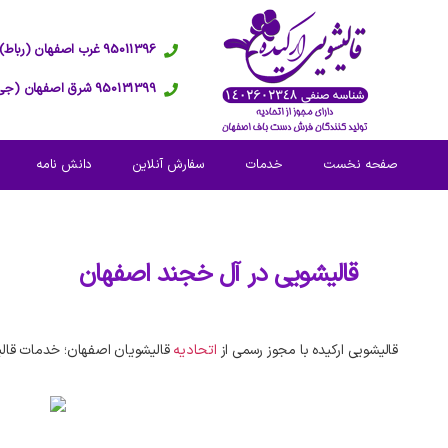
95011396 غرب اصفهان (رباط)
950131399 شرق اصفهان (جی)
صفحه نخست
خدمات
سفارش آنلاین
دانش نامه
قالیشویی در
آل خجند اصفهان
قالیشویی ارکیده با مجوز رسمی از
اتحادیه
قالیشویان اصفهان؛ خدمات قال